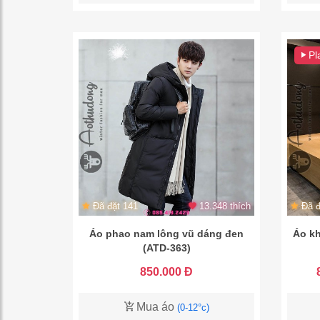
Pl
Đã đặt 141
13.348 thích
Đã đ
Áo phao nam lông vũ dáng đen
Áo kh
(ATD-363)
850.000 Đ
Mua áo
(0-12°c)