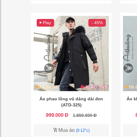
Play
- 45%
Đã đặt 98
20.471 thích
Đã đ
Áo phao lông vũ dáng dài đen
Áo k
(ATD-325)
999.000 Đ
1.850.000 Đ
Mua áo
(0-12°c)