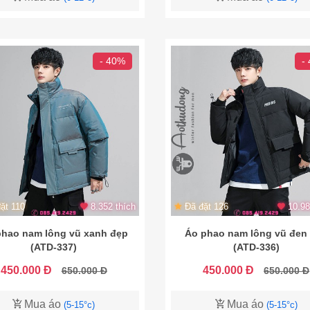
- 40%
-
ặt 110
8.352 thích
Đã đặt 126
10.98
phao nam lông vũ xanh đẹp
Áo phao nam lông vũ đen
(ATD-337)
(ATD-336)
450.000 Đ
450.000 Đ
650.000 Đ
650.000 Đ
Mua áo
Mua áo
(5-15°c)
(5-15°c)