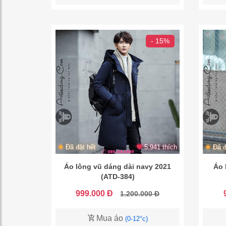
- 15%
Đã đặt hết
5.941 thích
Đã đ
Áo lông vũ dáng dài navy 2021
Áo 
(ATD-384)
999.000 Đ
1.200.000 Đ
Mua áo
(0-12°c)