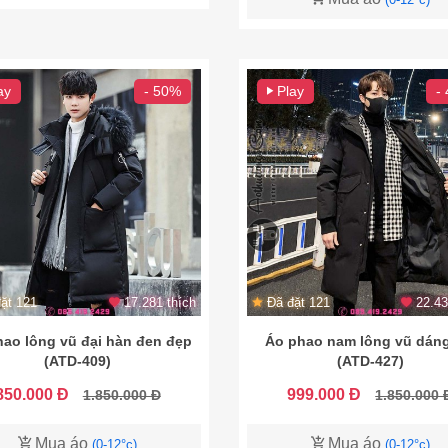
ay
- 50%
Play
-
ặt 121
17.281 thích
Đã đặt 121
22.43
hao lông vũ đại hàn đen đẹp
Áo phao nam lông vũ dáng
(ATD-409)
(ATD-427)
850.000 Đ
999.000 Đ
1.850.000 Đ
1.850.000 
Mua áo
Mua áo
(0-12°c)
(0-12°c)