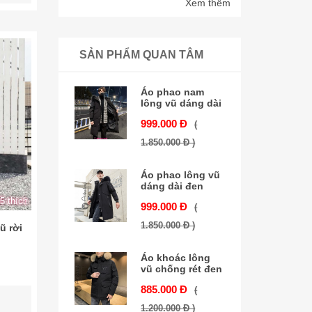
Xem thêm
SẢN PHẨM QUAN TÂM
Áo phao nam
lông vũ dáng dài
999.000 Đ
(
1.850.000 Đ )
Áo phao lông vũ
dáng dài đen
5 thích
999.000 Đ
(
1.850.000 Đ )
ũ rời
Áo khoác lông
vũ chống rét đen
885.000 Đ
(
1.200.000 Đ )