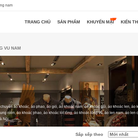
ang nam
TRANG CHỦ
SẢN PHẨM
KHUYẾN MẠI
KIẾN T
G VU NAM
chuyên áo khoác, áo phao, áo gió, áo khoác nam, áo khoác gió, áo khoác len, áo 
rung niên, áo khoác phao, áo khoác lót lông, áo khoác lông vũ, áo len nam, áo len c
Hà Nội
Sắp sếp theo