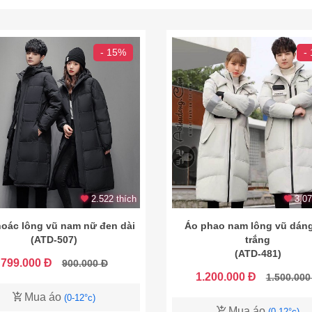
- 15%
-
2.522 thích
3.07
oác lông vũ nam nữ đen dài
Áo phao nam lông vũ dáng
(ATD-507)
trắng
(ATD-481)
799.000 Đ
900.000 Đ
1.200.000 Đ
1.500.000
Mua áo
(0-12°c)
Mua áo
(0-12°c)