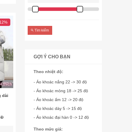
 12%
Tìm kiếm
GỢI Ý CHO BẠN
Theo nhiệt độ:
- Áo khoác nắng 22 -> 30 độ
4 thích
- Áo khoác mỏng 18 -> 25 độ
 dài
- Áo khoác ấm 12 -> 20 độ
- Áo khoác dày 5 -> 15 độ
- Áo khoác đại hàn 0 -> 12 độ
 Đ
Theo mức giá: