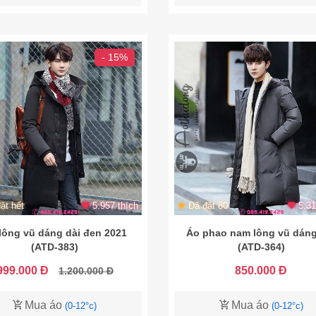
- 15%
ặt hết
5.957 thích
Đã đặt 80
5.31
lông vũ dáng dài đen 2021
Áo phao nam lông vũ dáng
(ATD-383)
(ATD-364)
999.000 Đ
850.000 Đ
1.200.000 Đ
Mua áo
Mua áo
(0-12°c)
(0-12°c)