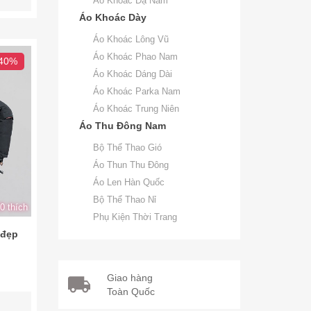
Áo Khoác Dạ Nam
Áo Khoác Dày
Áo Khoác Lông Vũ
Áo Khoác Phao Nam
 40%
Áo Khoác Dáng Dài
Áo Khoác Parka Nam
Áo Khoác Trung Niên
Áo Thu Đông Nam
Bộ Thể Thao Gió
Áo Thun Thu Đông
Áo Len Hàn Quốc
Bộ Thể Thao Nỉ
0 thích
Phụ Kiện Thời Trang
 đẹp
Giao hàng
Toàn Quốc