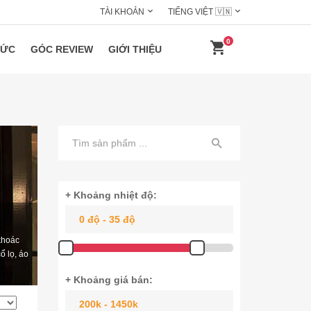
TÀI KHOẢN
TIẾNG VIỆT 🇻🇳
0
HỨC
GÓC REVIEW
GIỚI THIỆU
+ Khoảng nhiệt độ:
khoác
ổ lọ, áo
+ Khoảng giá bán: