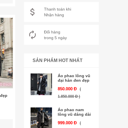
Thanh toán khi
Nhận hàng
Đổi hàng
trong 5 ngày
SẢN PHẨM HOT NHẤT
Áo phao lông vũ
đại hàn đen đẹp
0 thích
850.000 Đ
(
 đẹp
1.850.000 Đ )
Áo phao nam
lông vũ dáng dài
999.000 Đ
(