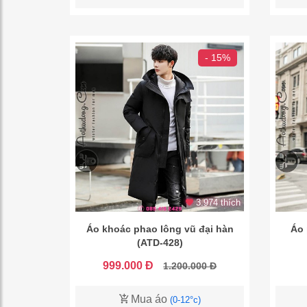
- 15%
3.974 thích
Áo khoác phao lông vũ đại hàn
Áo 
(ATD-428)
999.000 Đ
1.200.000 Đ
Mua áo
(0-12°c)