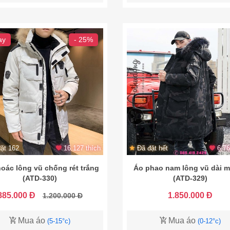
ay
- 25%
ặt 162
16.127 thích
Đã đặt hết
6.76
oác lông vũ chống rét trắng
Áo phao nam lông vũ dài m
(ATD-330)
(ATD-329)
885.000 Đ
1.850.000 Đ
1.200.000 Đ
Mua áo
Mua áo
(5-15°c)
(0-12°c)