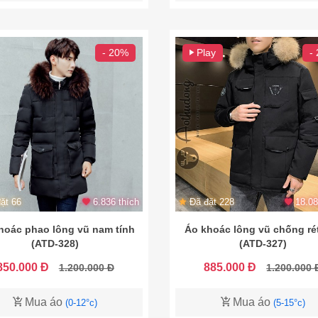
- 20%
Play
-
ặt 66
6.836 thích
Đã đặt 228
18.08
hoác phao lông vũ nam tính
Áo khoác lông vũ chống ré
(ATD-328)
(ATD-327)
850.000 Đ
885.000 Đ
1.200.000 Đ
1.200.000 
Mua áo
Mua áo
(0-12°c)
(5-15°c)