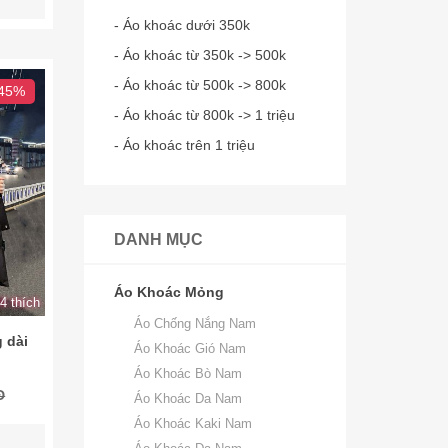
- Áo khoác dưới 350k
- Áo khoác từ 350k -> 500k
- Áo khoác từ 500k -> 800k
 45%
- Áo khoác từ 800k -> 1 triệu
- Áo khoác trên 1 triệu
DANH MỤC
Áo Khoác Mỏng
4 thích
Áo Chống Nắng Nam
 dài
Áo Khoác Gió Nam
Áo Khoác Bò Nam
Đ
Áo Khoác Da Nam
Áo Khoác Kaki Nam