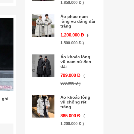
1.850.000 Đ )
Áo phao nam
lông vũ dáng dài
trắng
1.200.000 Đ
(
1.500.000 Đ )
Áo khoác lông
vũ nam nữ đen
dài
799.000 Đ
(
900.000 Đ )
9 thích
Áo khoác lông
 ghi
vũ chống rét
trắng
885.000 Đ
(
1.200.000 Đ )