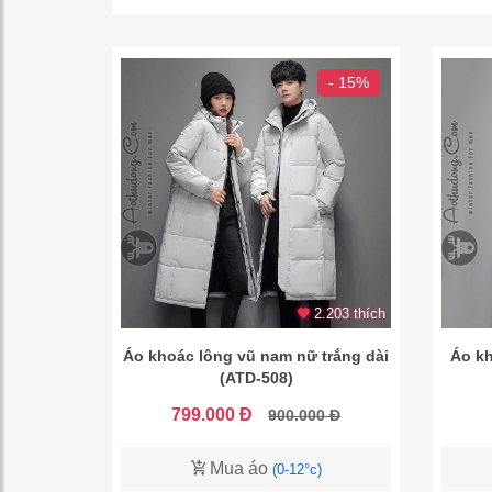
- 15%
2.203 thích
Áo khoác lông vũ nam nữ trắng dài
Áo kh
(ATD-508)
799.000 Đ
900.000 Đ
Mua áo
(0-12°c)