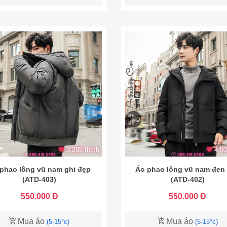
3.288 thích
4.00
phao lông vũ nam ghi đẹp
Áo phao lông vũ nam đen
(ATD-403)
(ATD-402)
550.000 Đ
550.000 Đ
Mua áo
Mua áo
(5-15°c)
(5-15°c)