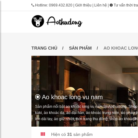
Hotline:
0969.432.820
|
Giới thiệu
|
Liên hệ
|
Tư vấn thời tr
TRANG CHỦ
SẢN PHẨM
AO KHOAC LON
Ao khoac long vu nam
Sản phẩm nổi bật ao khoac long vu nam tại Aothudong. Shop 
kaki, áo khoác dạ, áo đại hàn, áo khoác trung niên, áo phao t
len dài tay, áo giữ nhiệt, thời trang thu đông, shop áo khoác 
Hiện có
31
sản phẩm