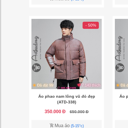
- 50%
Đã đặt 99
7.140 thích
Đã đ
Áo phao nam lông vũ đỏ đẹp
Áo 
(ATD-338)
350.000 Đ
650.000 Đ
Mua áo
(5-15°c)