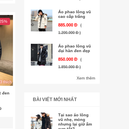
Áo phao lông vũ
cao cấp trắng
 25%
885.000 Đ
(
1.200.000 Đ )
Áo phao lông vũ
đại hàn đen đẹp
850.000 Đ
(
1.850.000 Đ )
Xem thêm
3 thích
t đen
BÀI VIẾT MỚI NHẤT
Đ
Tại sao áo lông
vũ nhẹ, mỏng
nhưng lại giữ ấm
cực tốt?