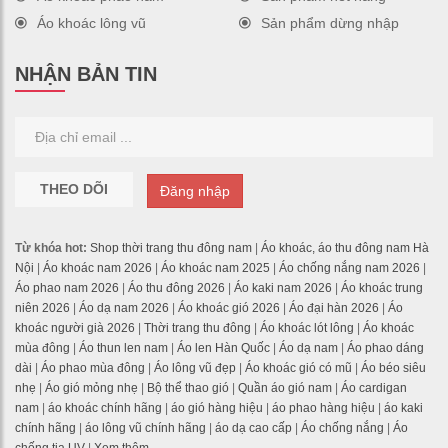
Áo khoác lông vũ
Sản phẩm dừng nhập
NHẬN BẢN TIN
THEO DÕI
Đăng nhập
Từ khóa hot:
Shop thời trang thu đông nam
|
Áo khoác, áo thu đông nam Hà
Nội
|
Áo khoác nam 2026
|
Áo khoác nam 2025
|
Áo chống nắng nam 2026
|
Áo phao nam 2026
|
Áo thu đông 2026
|
Áo kaki nam 2026
|
Áo khoác trung
niên 2026
|
Áo dạ nam 2026
|
Áo khoác gió 2026
|
Áo đại hàn 2026
|
Áo
khoác người già 2026
|
Thời trang thu đông
|
Áo khoác lót lông
|
Áo khoác
mùa đông
|
Áo thun len nam
|
Áo len Hàn Quốc
|
Áo dạ nam
|
Áo phao dáng
dài
|
Áo phao mùa đông
|
Áo lông vũ đẹp
|
Áo khoác gió có mũ
|
Áo béo siêu
nhẹ
|
Áo gió mỏng nhẹ
|
Bộ thể thao gió
|
Quần áo gió nam
|
Áo cardigan
nam
|
áo khoác chính hãng
|
áo gió hàng hiệu
|
áo phao hàng hiệu
|
áo kaki
chính hãng
|
áo lông vũ chính hãng
|
áo dạ cao cấp
|
Áo chống nắng
|
Áo
chống tia UV
|
Xem thêm ...