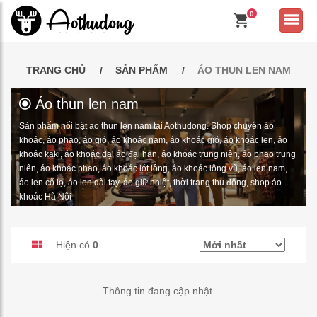
0
TRANG CHỦ
SẢN PHẨM
ÁO THUN LEN NAM
Áo thun len nam
Sản phẩm nổi bật ao thun len nam tại Aothudong. Shop chuyên áo
khoác, áo phao, áo gió, áo khoác nam, áo khoác gió, áo khoác len, áo
khoác kaki, áo khoác dạ, áo đại hàn, áo khoác trung niên, áo phao trung
niên, áo khoác phao, áo khoác lót lông, áo khoác lông vũ, áo len nam,
áo len cổ lọ, áo len dài tay, áo giữ nhiệt, thời trang thu đông, shop áo
khoác Hà Nội
Hiện có
0
Thông tin đang cập nhật.