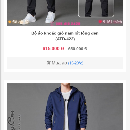
Đã đặt 32
9.161 thích
Bộ áo khoác gió nam lót lông đen
(ATD-422)
615.000 Đ
650.000 Đ
Mua áo
(15-20°c)