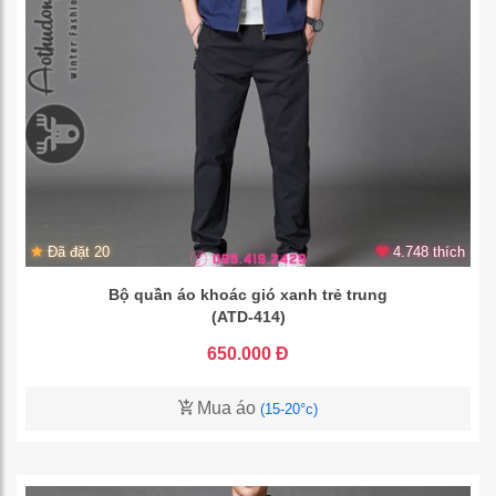
Đã đặt 20
4.748 thích
Bộ quần áo khoác gió xanh trẻ trung
(ATD-414)
650.000 Đ
Mua áo
(15-20°c)