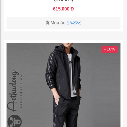
615.000 Đ
Mua áo
(18-25°c)
- 10%