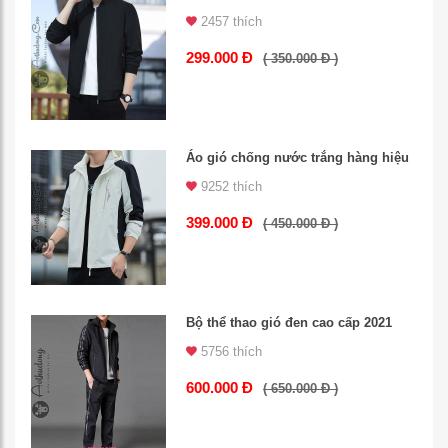
2457 thích
299.000 Đ
( 350.000 Đ )
Áo gió chống nước trắng hàng hiệu
9252 thích
399.000 Đ
( 450.000 Đ )
Bộ thể thao gió đen cao cấp 2021
5756 thích
600.000 Đ
( 650.000 Đ )