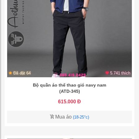
Đã đặt 64
5.741 thích
Bộ quần áo thể thao gió navy nam
(ATD-345)
615.000 Đ
Mua áo
(18-25°c)