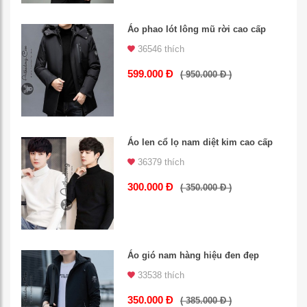
Áo phao lót lông mũ rời cao cấp
36546 thích
599.000 Đ
( 950.000 Đ )
Áo len cổ lọ nam diệt kim cao cấp
36379 thích
300.000 Đ
( 350.000 Đ )
Áo gió nam hàng hiệu đen đẹp
33538 thích
350.000 Đ
( 385.000 Đ )