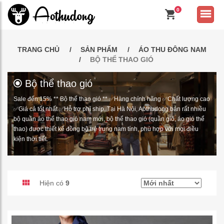
0
TRANG CHỦ
SẢN PHẨM
ÁO THU ĐÔNG NAM
BỘ THỂ THAO GIÓ
Bộ thể thao gió
Sale đến 15% ** Bộ thể thao gió ** ✅Hàng chính hãng ✅Chất lượng cao
✅Giá cả tốt nhất ✅Hỗ trợ phí ship. Tại Hà Nội, Aothudong bán rất nhiều
bộ quần áo thể thao gió nam mới, bộ thể thao gió (quần gió, áo gió thể
thao) được thiết kế đồng bộ trẻ trung nam tính, phù hợp với mọi điều
kiện thời tiết.
Hiện có
9