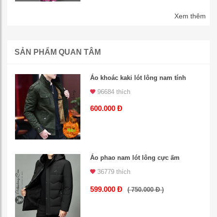
Xem thêm
SẢN PHẨM QUAN TÂM
Áo khoác kaki lót lông nam tính
96684 thích
600.000 Đ
Áo phao nam lót lông cực ấm
36779 thích
599.000 Đ
( 750.000 Đ )