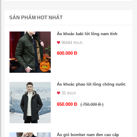
SẢN PHẨM HOT NHẤT
Áo khoác kaki lót lông nam tính
96684 thích
600.000 Đ
Áo khoác phao lót lông chống nước
35 thích
650.000 Đ
( 750.000 Đ )
Áo gió bomber nam đen cao cấp