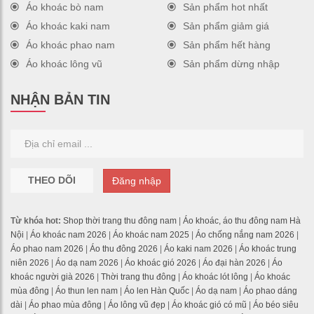
Áo khoác bò nam
Sản phẩm hot nhất
Áo khoác kaki nam
Sản phẩm giảm giá
Áo khoác phao nam
Sản phẩm hết hàng
Áo khoác lông vũ
Sản phẩm dừng nhập
NHẬN BẢN TIN
THEO DÕI
Đăng nhập
Từ khóa hot:
Shop thời trang thu đông nam
|
Áo khoác, áo thu đông nam Hà
Nội
|
Áo khoác nam 2026
|
Áo khoác nam 2025
|
Áo chống nắng nam 2026
|
Áo phao nam 2026
|
Áo thu đông 2026
|
Áo kaki nam 2026
|
Áo khoác trung
niên 2026
|
Áo dạ nam 2026
|
Áo khoác gió 2026
|
Áo đại hàn 2026
|
Áo
khoác người già 2026
|
Thời trang thu đông
|
Áo khoác lót lông
|
Áo khoác
mùa đông
|
Áo thun len nam
|
Áo len Hàn Quốc
|
Áo dạ nam
|
Áo phao dáng
dài
|
Áo phao mùa đông
|
Áo lông vũ đẹp
|
Áo khoác gió có mũ
|
Áo béo siêu