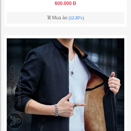
600.000 Đ
Mua áo
(12-20°c)