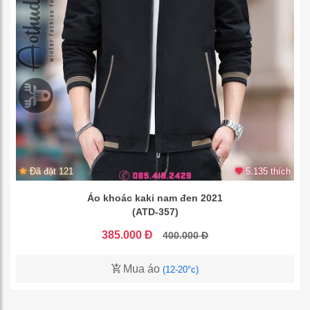
Đã đặt 121
5.135 thích
Áo khoác kaki nam đen 2021
(ATD-357)
385.000 Đ
400.000 Đ
Mua áo
(12-20°c)