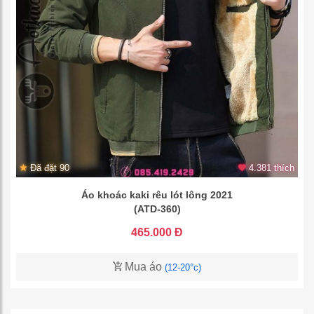
Đã đặt 90
4.381 thích
Áo khoác kaki rêu lót lông 2021
(ATD-360)
465.000 Đ
Mua áo
(12-20°c)