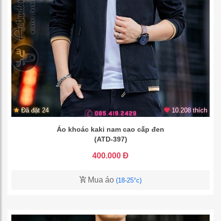
Đã đặt 24
10.208 thích
Áo khoác kaki nam cao cấp đen
(ATD-397)
400.000 Đ
Mua áo
(18-25°c)