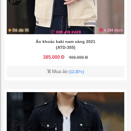
Đã đặt 85
4.294 thích
Áo khoác kaki nam vàng 2021
(ATD-355)
385.000 Đ
400.000 Đ
Mua áo
(12-20°c)