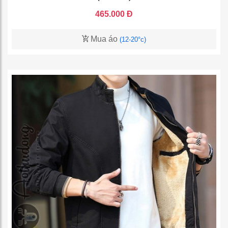
465.000 Đ
Mua áo
(12-20°c)