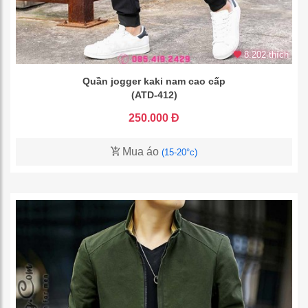
8.202 thích
Quần jogger kaki nam cao cấp
(ATD-412)
250.000 Đ
Mua áo
(15-20°c)