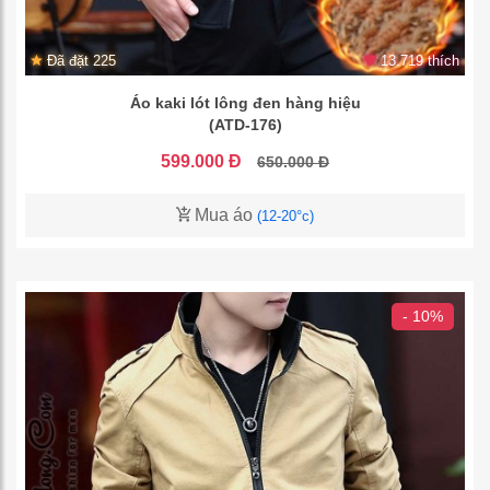
Đã đặt 225
13.719 thích
Áo kaki lót lông đen hàng hiệu
(ATD-176)
599.000 Đ
650.000 Đ
Mua áo
(12-20°c)
- 10%