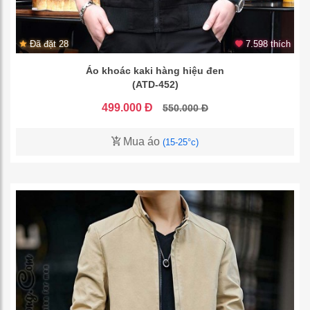
Đã đặt 28
7.598 thích
Áo khoác kaki hàng hiệu đen
(ATD-452)
499.000 Đ
550.000 Đ
Mua áo
(15-25°c)