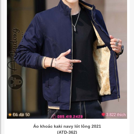
Đã đặt 50
3.822 thích
Áo khoác kaki navy lót lông 2021
(ATD-362)