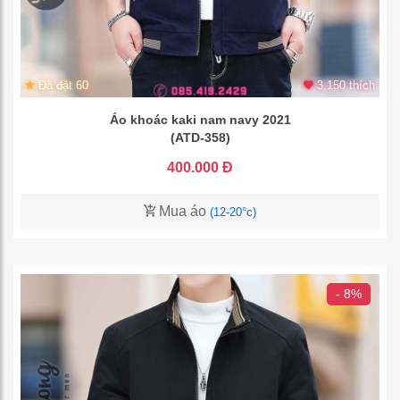
Đã đặt 60
3.150 thích
Áo khoác kaki nam navy 2021
(ATD-358)
400.000 Đ
Mua áo
(12-20°c)
- 8%