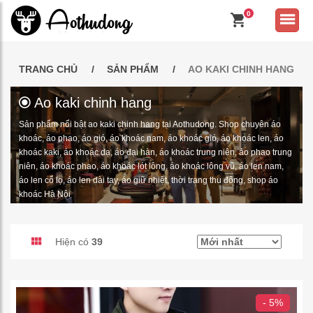
0
TRANG CHỦ
SẢN PHẨM
AO KAKI CHINH HANG
Ao kaki chinh hang
Sản phẩm nổi bật ao kaki chinh hang tại Aothudong. Shop chuyên áo
khoác, áo phao, áo gió, áo khoác nam, áo khoác gió, áo khoác len, áo
khoác kaki, áo khoác dạ, áo đại hàn, áo khoác trung niên, áo phao trung
niên, áo khoác phao, áo khoác lót lông, áo khoác lông vũ, áo len nam,
áo len cổ lọ, áo len dài tay, áo giữ nhiệt, thời trang thu đông, shop áo
khoác Hà Nội
Hiện có
39
- 5%