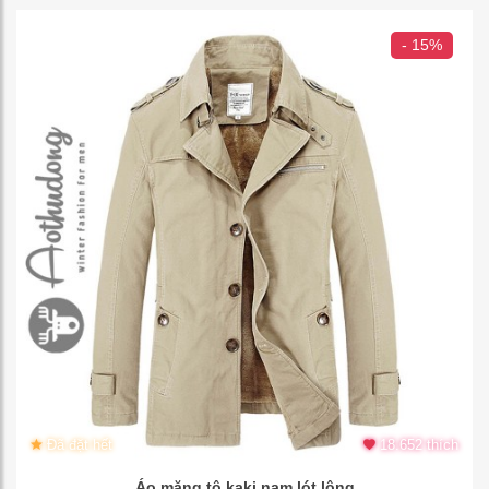
- 15%
Đã đặt hết
18.652 thích
Áo măng tô kaki nam lót lông