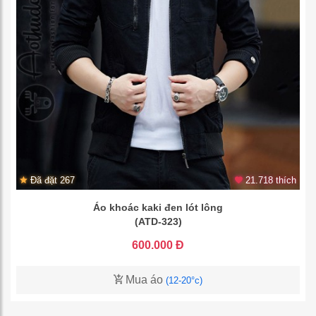
Đã đặt 267
21.718 thích
Áo khoác kaki đen lót lông
(ATD-323)
600.000 Đ
Mua áo
(12-20°c)