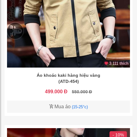
3.111 thích
Áo khoác kaki hàng hiệu vàng
(ATD-454)
499.000 Đ
550.000 Đ
Mua áo
(15-25°c)
- 10%