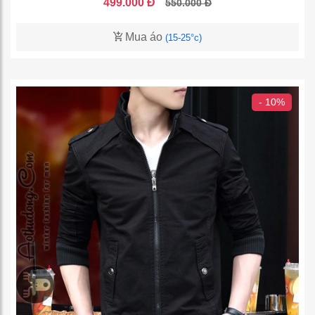
499.000 Đ
550.000 Đ
Mua áo
(15-25°c)
- 10%