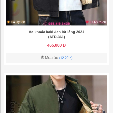
Đã đặt 88
6.668 thích
Áo khoác kaki đen lót lông 2021
(ATD-361)
465.000 Đ
Mua áo
(12-20°c)