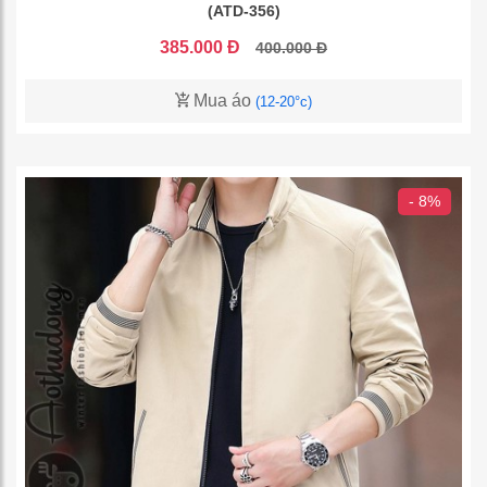
(ATD-356)
385.000 Đ
400.000 Đ
Mua áo
(12-20°c)
- 8%