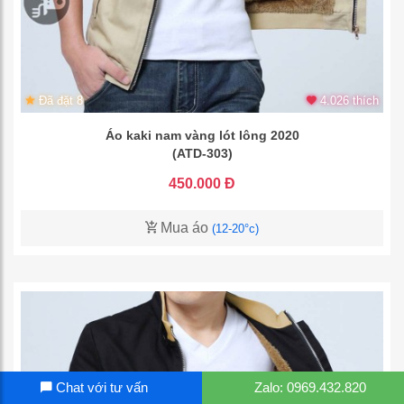
Đã đặt 8
4.026 thích
Áo kaki nam vàng lót lông 2020
(ATD-303)
450.000 Đ
Mua áo
(12-20°c)
Chat với tư vấn
Zalo: 0969.432.820