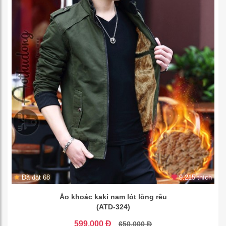
Đã đặt 68
9.215 thích
Áo khoác kaki nam lót lông rêu
(ATD-324)
599.000 Đ
650.000 Đ