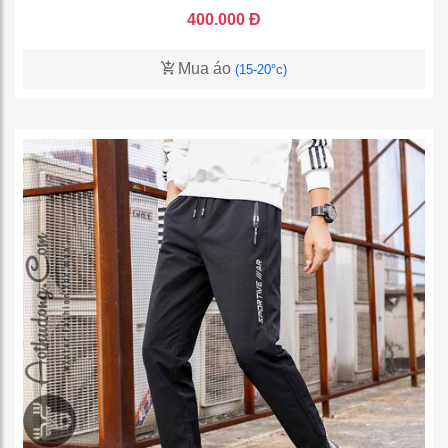
400.000 Đ
Mua áo
(15-20°c)