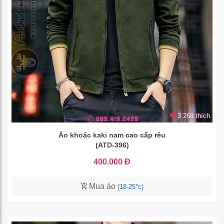
3.268 thích
Áo khoác kaki nam cao cấp rêu
(ATD-396)
400.000 Đ
Mua áo
(18-25°c)