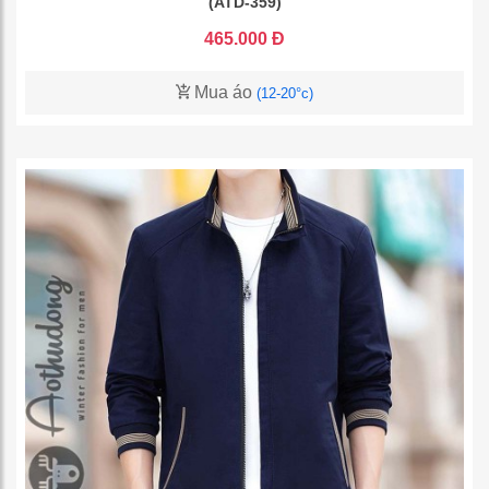
(ATD-359)
465.000 Đ
Mua áo
(12-20°c)