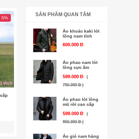
SẢN PHẨM QUAN TÂM
- 5%
Áo khoác kaki lót
lông nam tính
600.000 Đ
Áo phao nam lót
lông cực ấm
599.000 Đ
(
1 thích
750.000 Đ )
 cấp
Áo phao lót lông
mũ rời cao cấp
599.000 Đ
(
950.000 Đ )
Áo gió nam hàng