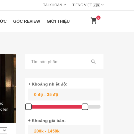
TÀI KHOẢN
TIẾNG VIỆT 🇻🇳
0
HỨC
GÓC REVIEW
GIỚI THIỆU
+ Khoảng nhiệt độ:
áo
áo len
+ Khoảng giá bán: