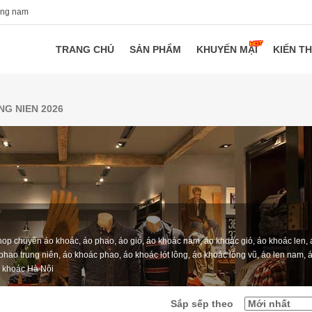
ang nam
TRANG CHỦ
SẢN PHẨM
KHUYẾN MẠI
KIẾN T
G NIEN 2026
hop chuyên áo khoác, áo phao, áo gió, áo khoác nam, áo khoác gió, áo khoác len, 
phao trung niên, áo khoác phao, áo khoác lót lông, áo khoác lông vũ, áo len nam, 
áo khoác Hà Nội
Sắp sếp theo