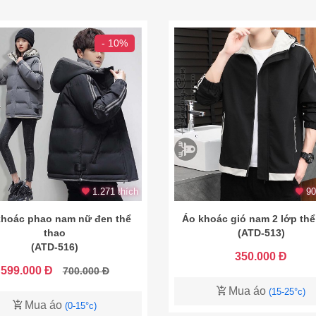
- 10%
1.271 thích
90
khoác phao nam nữ đen thể
Áo khoác gió nam 2 lớp thể
thao
(ATD-513)
(ATD-516)
350.000 Đ
599.000 Đ
700.000 Đ
Mua áo
(15-25°c)
Mua áo
(0-15°c)