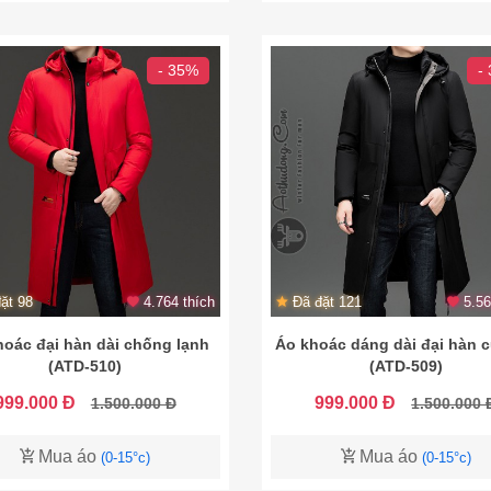
- 35%
-
ặt 98
4.764 thích
Đã đặt 121
5.56
hoác đại hàn dài chống lạnh
Áo khoác dáng dài đại hàn 
(ATD-510)
(ATD-509)
999.000 Đ
999.000 Đ
1.500.000 Đ
1.500.000 
Mua áo
Mua áo
(0-15°c)
(0-15°c)