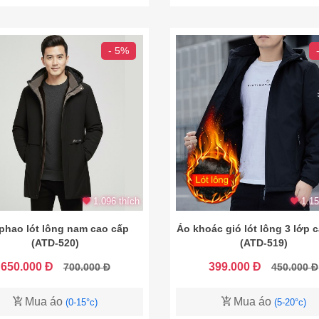
- 5%
1.096 thích
1.15
phao lót lông nam cao cấp
Áo khoác gió lót lông 3 lớp 
(ATD-520)
(ATD-519)
650.000 Đ
399.000 Đ
700.000 Đ
450.000 Đ
Mua áo
Mua áo
(0-15°c)
(5-20°c)