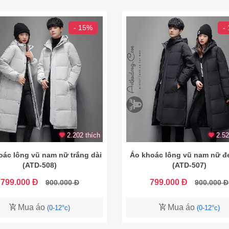
- 15%
-
2.202 thích
2.52
oác lông vũ nam nữ trắng dài
Áo khoác lông vũ nam nữ đ
(ATD-508)
(ATD-507)
799.000 Đ
799.000 Đ
900.000 Đ
900.000 Đ
Mua áo
Mua áo
(0-12°c)
(0-12°c)