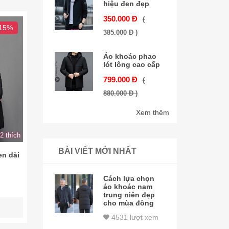
hiệu đen đẹp
350.000 Đ
(
 15%
385.000 Đ )
Áo khoác phao
lót lông cao cấp
799.000 Đ
(
880.000 Đ )
Xem thêm
2 thích
BÀI VIẾT MỚI NHẤT
en dài
Cách lựa chọn
áo khoác nam
trung niên đẹp
cho mùa đông
4531 lượt xem