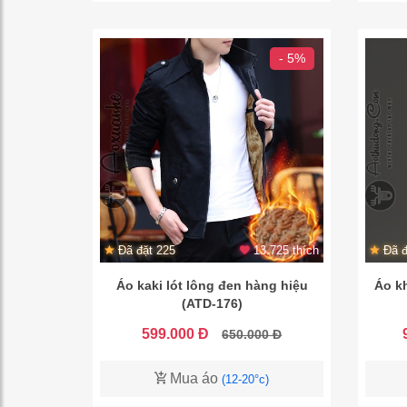
- 5%
Đã đặt 225
13.725 thích
Đã đ
Áo kaki lót lông đen hàng hiệu
Áo k
(ATD-176)
599.000 Đ
650.000 Đ
Mua áo
(12-20°c)