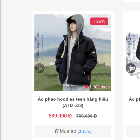
- 25%
1.362 thích
Áo phao hoodies teen hàng hiệu
Áo p
(ATD-518)
599.000 Đ
700.000 Đ
Mua áo
(0-15°c)