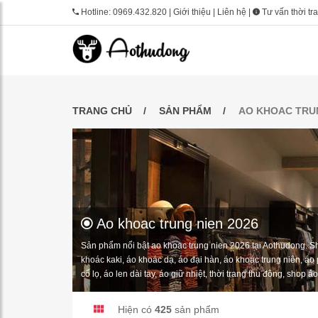
Hotline:
0969.432.820
|
Giới thiệu
|
Liên hệ
|
Tư vấn thời tr
TRANG CHỦ
SẢN PHẨM
AO KHOAC TRUN
Ao khoac trung nien 2026
Sản phẩm nổi bật ao khoac trung nien 2026 tại Aothudong. S
khoác kaki, áo khoác dạ, áo đại hàn, áo khoác trung niên, áo 
cổ lọ, áo len dài tay, áo giữ nhiệt, thời trang thu đông, shop 
Hiện có
425
sản phẩm