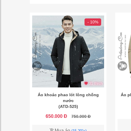
- 10%
31 thích
Áo khoác phao lót lông chống
Áo p
nước
(ATD-525)
650.000 Đ
750.000 Đ
Mua áo
(15-20°c)