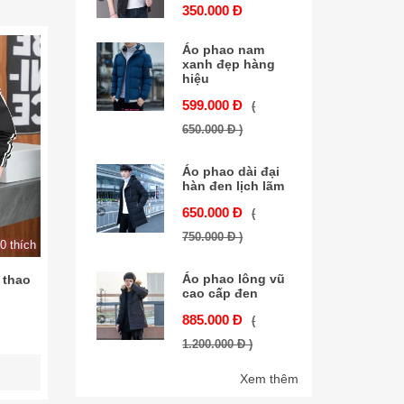
350.000 Đ
Áo phao nam
xanh đẹp hàng
hiệu
599.000 Đ
(
650.000 Đ )
Áo phao dài đại
hàn đen lịch lãm
650.000 Đ
(
750.000 Đ )
0 thích
Áo phao lông vũ
 thao
cao cấp đen
885.000 Đ
(
1.200.000 Đ )
Xem thêm