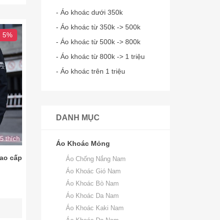
- Áo khoác dưới 350k
- Áo khoác từ 350k -> 500k
- 5%
- Áo khoác từ 500k -> 800k
- Áo khoác từ 800k -> 1 triệu
- Áo khoác trên 1 triệu
DANH MỤC
5 thích
Áo Khoác Mỏng
cao cấp
Áo Chống Nắng Nam
Áo Khoác Gió Nam
Áo Khoác Bò Nam
Áo Khoác Da Nam
Áo Khoác Kaki Nam