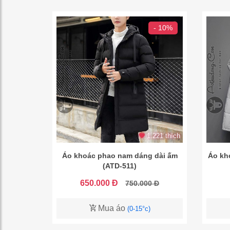
- 10%
1.221 thích
Áo khoác phao nam dáng dài ấm
Áo kh
(ATD-511)
650.000 Đ
750.000 Đ
Mua áo
(0-15°c)