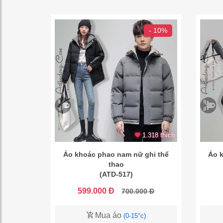
- 10%
1.318 thích
Áo khoác phao nam nữ ghi thể
Áo 
thao
(ATD-517)
599.000 Đ
700.000 Đ
Mua áo
(0-15°c)