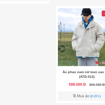
1.45
Áo phao nam nữ teen cao
(ATD-512)
599.000 Đ
650.000 Đ
Mua áo
(0-15°c)