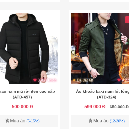
3.967 thích
Đã đặt 68
9.22
hao nam mũ rời đen cao cấp
Áo khoác kaki nam lót lôn
(ATD-457)
(ATD-324)
500.000 Đ
599.000 Đ
650.000 Đ
Mua áo
Mua áo
(5-15°c)
(12-20°c)