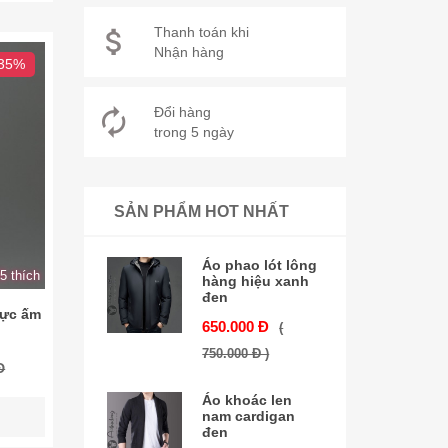
Thanh toán khi
Nhận hàng
 35%
Đổi hàng
trong 5 ngày
SẢN PHẨM HOT NHẤT
Áo phao lót lông
5 thích
hàng hiệu xanh
đen
cực ấm
650.000 Đ
(
750.000 Đ )
Đ
Áo khoác len
nam cardigan
đen