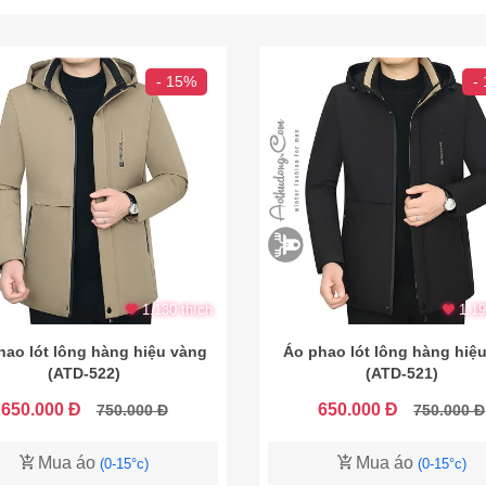
- 15%
-
1.130 thích
1.19
hao lót lông hàng hiệu vàng
Áo phao lót lông hàng hiệ
(ATD-522)
(ATD-521)
650.000 Đ
650.000 Đ
750.000 Đ
750.000 Đ
Mua áo
Mua áo
(0-15°c)
(0-15°c)