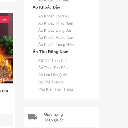
Áo Khoác Dạ Nam
Áo Khoác Dày
Áo Khoác Lông Vũ
- 5%
Áo Khoác Phao Nam
Áo Khoác Dáng Dài
Áo Khoác Parka Nam
Áo Khoác Trung Niên
Áo Thu Đông Nam
Bộ Thể Thao Gió
Áo Thun Thu Đông
Áo Len Hàn Quốc
4 thích
Bộ Thể Thao Nỉ
Phụ Kiện Thời Trang
g rêu
Giao hàng
Toàn Quốc