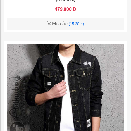
479.000 Đ
Mua áo
(15-20°c)