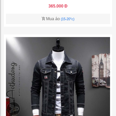
365.000 Đ
Mua áo
(15-20°c)