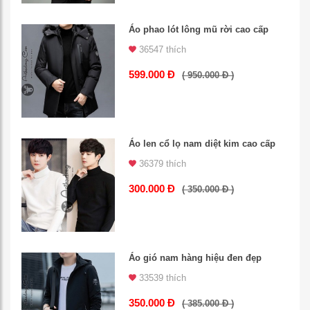
Áo phao lót lông mũ rời cao cấp
36547 thích
599.000 Đ
( 950.000 Đ )
Áo len cổ lọ nam diệt kim cao cấp
36379 thích
300.000 Đ
( 350.000 Đ )
Áo gió nam hàng hiệu đen đẹp
33539 thích
350.000 Đ
( 385.000 Đ )