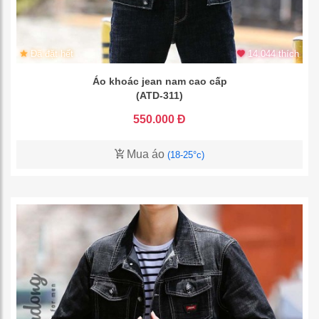
Đã đặt hết
14.044 thích
Áo khoác jean nam cao cấp
(ATD-311)
550.000 Đ
Mua áo
(18-25°c)