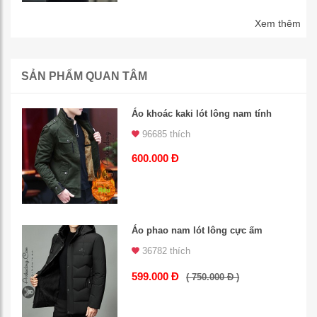
Xem thêm
SẢN PHẨM QUAN TÂM
Áo khoác kaki lót lông nam tính
96685 thích
600.000 Đ
Áo phao nam lót lông cực ấm
36782 thích
599.000 Đ
( 750.000 Đ )