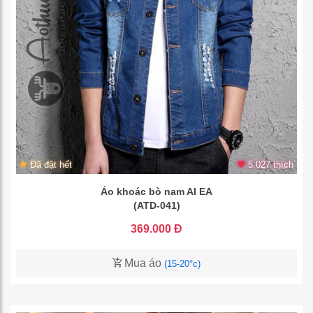
Đã đặt hết
5.027 thích
Áo khoác bò nam AI EA
(ATD-041)
369.000 Đ
Mua áo
(15-20°c)