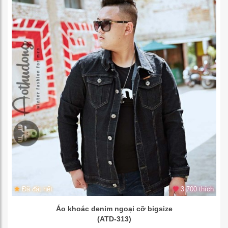
Đã đặt hết
3.700 thích
Áo khoác denim ngoại cỡ bigsize
(ATD-313)