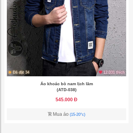
Đã đặt 34
12.031 thích
Áo khoác bò nam lịch lãm
(ATD-038)
545.000 Đ
Mua áo
(15-20°c)