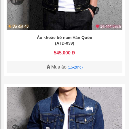
Đã đặt 43
14.444 thích
Áo khoác bò nam Hàn Quốc
(ATD-039)
545.000 Đ
Mua áo
(15-20°c)