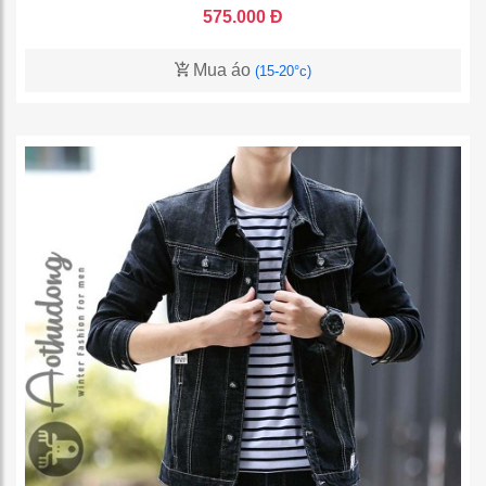
575.000 Đ
Mua áo
(15-20°c)