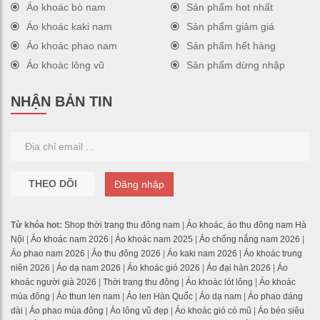
Áo khoác bò nam
Sản phẩm hot nhất
Áo khoác kaki nam
Sản phẩm giảm giá
Áo khoác phao nam
Sản phẩm hết hàng
Áo khoác lông vũ
Sản phẩm dừng nhập
NHẬN BẢN TIN
THEO DÕI
Đăng nhập
Từ khóa hot:
Shop thời trang thu đông nam
|
Áo khoác, áo thu đông nam Hà
Nội
|
Áo khoác nam 2026
|
Áo khoác nam 2025
|
Áo chống nắng nam 2026
|
Áo phao nam 2026
|
Áo thu đông 2026
|
Áo kaki nam 2026
|
Áo khoác trung
niên 2026
|
Áo dạ nam 2026
|
Áo khoác gió 2026
|
Áo đại hàn 2026
|
Áo
khoác người già 2026
|
Thời trang thu đông
|
Áo khoác lót lông
|
Áo khoác
mùa đông
|
Áo thun len nam
|
Áo len Hàn Quốc
|
Áo dạ nam
|
Áo phao dáng
dài
|
Áo phao mùa đông
|
Áo lông vũ đẹp
|
Áo khoác gió có mũ
|
Áo béo siêu