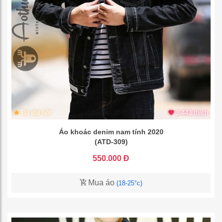
Đã đặt hết
3.443 thích
Áo khoác denim nam tính 2020
(ATD-309)
550.000 Đ
Mua áo
(18-25°c)