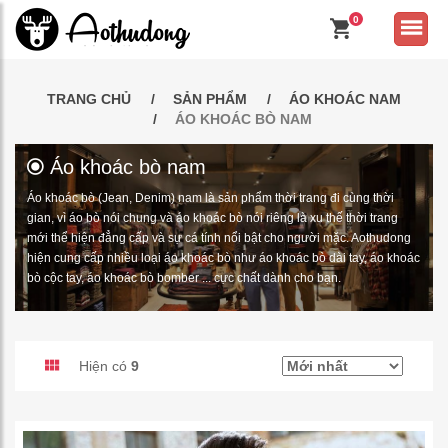
0
TRANG CHỦ
SẢN PHẨM
ÁO KHOÁC NAM
ÁO KHOÁC BÒ NAM
Áo khoác bò nam
Áo khoác bò (Jean, Denim) nam là sản phẩm thời trang đi cùng thời
gian, vì áo bò nói chung và áo khoác bò nói riêng là xu thế thời trang
mới thể hiện đẳng cấp và sự cá tính nổi bật cho người mặc. Aothudong
hiện cung cấp nhiều loại áo khoác bò như áo khoác bò dài tay, áo khoác
bò cộc tay, áo khoác bò bomber ... cực chất dành cho bạn.
Hiện có
9