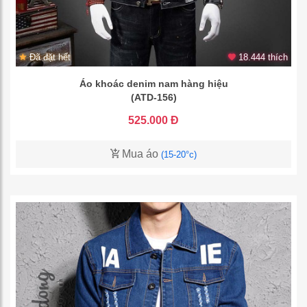
Đã đặt hết
18.444 thích
Áo khoác denim nam hàng hiệu
(ATD-156)
525.000 Đ
Mua áo
(15-20°c)