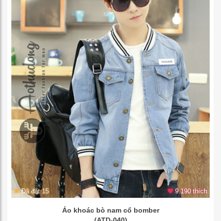
Đã đặt 15
9.190 thích
Áo khoác bò nam cổ bomber
(ATD-040)