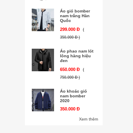
Áo gió bomber
nam trắng Hàn
Quốc
299.000 Đ
(
350.000 Đ )
Áo phao nam lót
lông hàng hiệu
đen
650.000 Đ
(
750.000 Đ )
Áo khoác gió
nam bomber
2020
350.000 Đ
Xem thêm