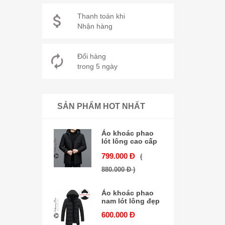
Thanh toán khi
Nhận hàng
Đổi hàng
trong 5 ngày
SẢN PHẨM HOT NHẤT
Áo khoác phao
lót lông cao cấp
799.000 Đ
(
880.000 Đ )
Áo khoác phao
nam lót lông đẹp
600.000 Đ