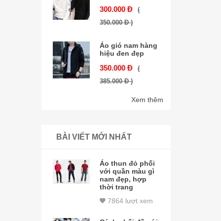
300.000 Đ
(
350.000 Đ )
Áo gió nam hàng
hiệu đen đẹp
350.000 Đ
(
385.000 Đ )
Xem thêm
BÀI VIẾT MỚI NHẤT
Áo thun đỏ phối
với quần màu gì
nam đẹp, hợp
thời trang
7864 lượt xem