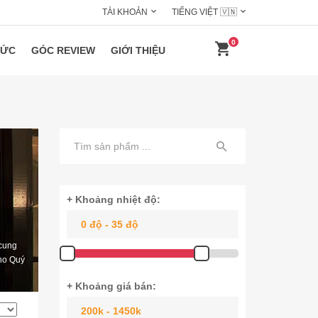
TÀI KHOẢN
TIẾNG VIỆT 🇻🇳
0
HỨC
GÓC REVIEW
GIỚI THIỆU
+ Khoảng nhiệt độ:
 cung
cho Quý
+ Khoảng giá bán: