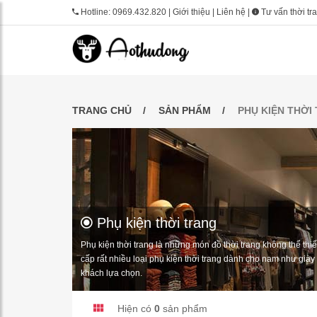
Hotline:
0969.432.820
|
Giới thiệu
|
Liên hệ
|
Tư vấn thời tr
TRANG CHỦ
SẢN PHẨM
PHỤ KIỆN THỜI
Phụ kiện thời trang
Phụ kiện thời trang là những món đồ thời trang không thể th
cấp rất nhiều loại phụ kiện thời trang dành cho nam như giày 
khách lựa chọn.
Hiện có
0
sản phẩm