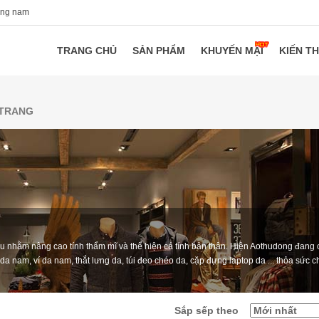
ang nam
TRANG CHỦ
SẢN PHẨM
KHUYẾN MẠI
KIẾN T
 TRANG
iếu nhằm nâng cao tính thẩm mĩ và thể hiện cá tính bản thân. Hiện Aothudong đang
da nam, ví da nam, thắt lưng da, túi đeo chéo da, cặp đựng laptop da ... thỏa sức 
Sắp sếp theo