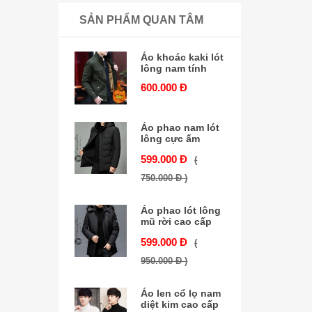
SẢN PHẨM QUAN TÂM
Áo khoác kaki lót
lông nam tính
600.000 Đ
Áo phao nam lót
lông cực ấm
599.000 Đ
(
750.000 Đ )
Áo phao lót lông
mũ rời cao cấp
599.000 Đ
(
950.000 Đ )
Áo len cổ lọ nam
diệt kim cao cấp