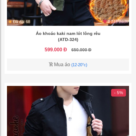
Đã đặt 68
9.218 thích
Áo khoác kaki nam lót lông rêu
(ATD-324)
599.000 Đ
650.000 Đ
Mua áo
(12-20°c)
- 5%