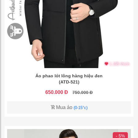
1.195 thích
Áo phao lót lông hàng hiệu đen
(ATD-521)
650.000 Đ
750.000 Đ
Mua áo
(0-15°c)
- 5%