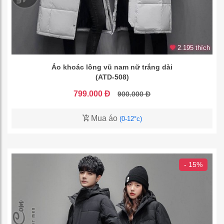
2.195 thích
Áo khoác lông vũ nam nữ trắng dài
(ATD-508)
799.000 Đ
900.000 Đ
Mua áo
(0-12°c)
- 15%