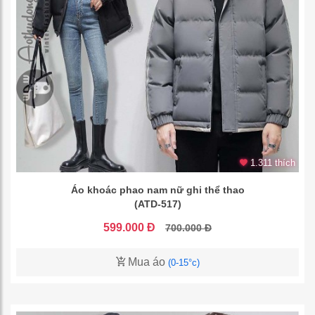
1.311 thích
Áo khoác phao nam nữ ghi thể thao
(ATD-517)
599.000 Đ
700.000 Đ
Mua áo
(0-15°c)