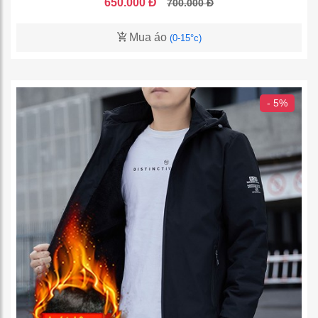
650.000 Đ
700.000 Đ
Mua áo
(0-15°c)
- 5%