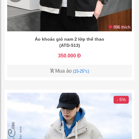
896 thích
Áo khoác gió nam 2 lớp thể thao
(ATD-513)
350.000 Đ
Mua áo
(15-25°c)
- 5%