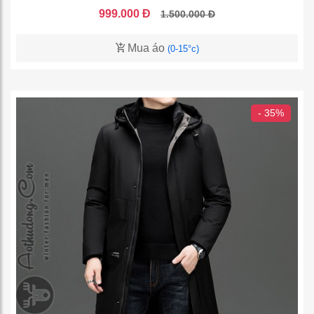
999.000 Đ
1.500.000 Đ
Mua áo
(0-15°c)
- 35%