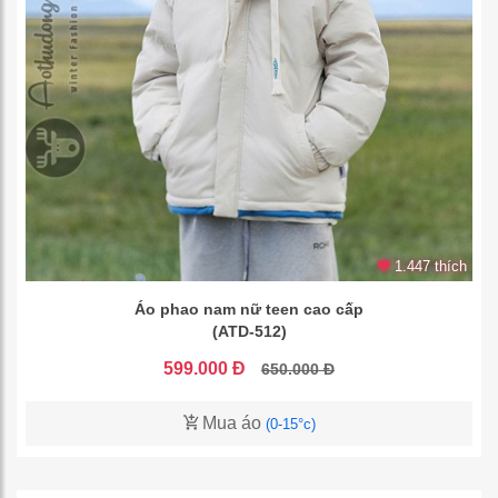
1.447 thích
Áo phao nam nữ teen cao cấp
(ATD-512)
599.000 Đ
650.000 Đ
Mua áo
(0-15°c)