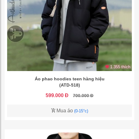
1.355 thích
Áo phao hoodies teen hàng hiệu
(ATD-518)
599.000 Đ
700.000 Đ
Mua áo
(0-15°c)