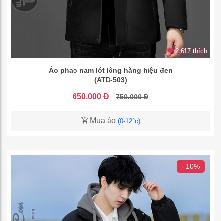
2.617 thích
Áo phao nam lót lông hàng hiệu đen
(ATD-503)
650.000 Đ
750.000 Đ
Mua áo
(0-12°c)
- 10%