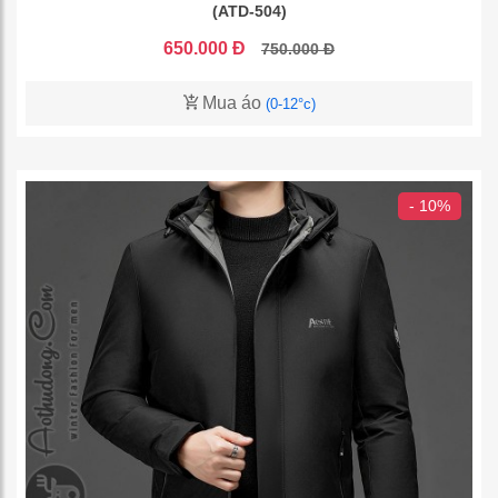
(ATD-504)
650.000 Đ
750.000 Đ
Mua áo
(0-12°c)
- 10%