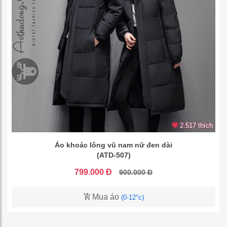
2.517 thích
Áo khoác lông vũ nam nữ đen dài
(ATD-507)
799.000 Đ
900.000 Đ
Mua áo
(0-12°c)