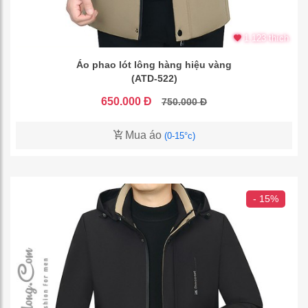
1.123 thích
Áo phao lót lông hàng hiệu vàng
(ATD-522)
650.000 Đ
750.000 Đ
Mua áo
(0-15°c)
- 15%