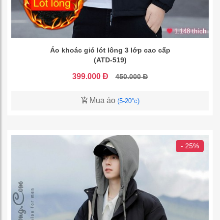
1.148 thích
Áo khoác gió lót lông 3 lớp cao cấp
(ATD-519)
399.000 Đ
450.000 Đ
Mua áo
(5-20°c)
- 25%