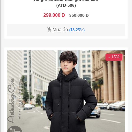
(ATD-506)
299.000 Đ
350.000 Đ
Mua áo
(18-25°c)
- 15%