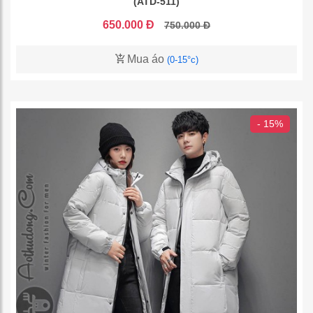
(ATD-511)
650.000 Đ
750.000 Đ
Mua áo
(0-15°c)
- 15%