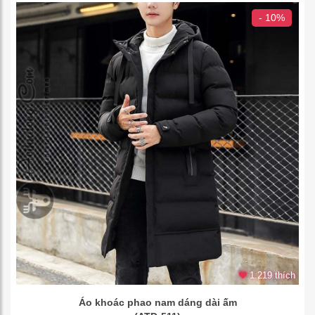
- 10%
1.219 thích
Áo khoác phao nam dáng dài ấm