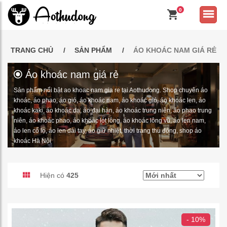
0
TRANG CHỦ
SẢN PHẨM
ÁO KHOÁC NAM GIÁ RẺ
Áo khoác nam giá rẻ
Sản phẩm nổi bật ao khoac nam gia re tại Aothudong. Shop chuyên áo
khoác, áo phao, áo gió, áo khoác nam, áo khoác gió, áo khoác len, áo
khoác kaki, áo khoác dạ, áo đại hàn, áo khoác trung niên, áo phao trung
niên, áo khoác phao, áo khoác lót lông, áo khoác lông vũ, áo len nam,
áo len cổ lọ, áo len dài tay, áo giữ nhiệt, thời trang thu đông, shop áo
khoác Hà Nội
Hiện có
425
- 10%