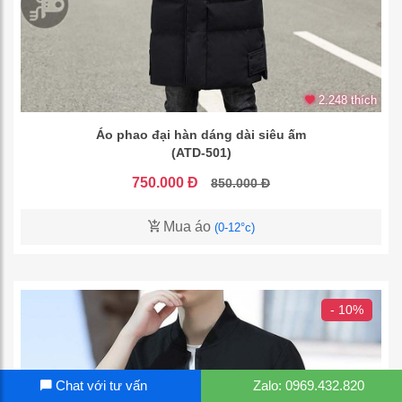
2.248 thích
Áo phao đại hàn dáng dài siêu ấm
(ATD-501)
750.000 Đ
850.000 Đ
Mua áo
(0-12°c)
- 10%
Chat với tư vấn
Zalo: 0969.432.820