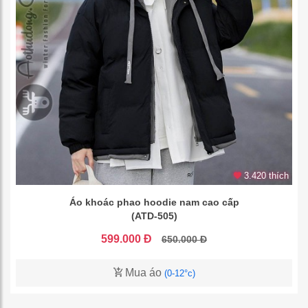
3.420 thích
Áo khoác phao hoodie nam cao cấp
(ATD-505)
599.000 Đ
650.000 Đ
Mua áo
(0-12°c)