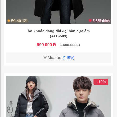
Đã đặt 121
5.555 thích
Áo khoác dáng dài đại hàn cực ấm
(ATD-509)
999.000 Đ
1.500.000 Đ
Mua áo
(0-15°c)
- 10%