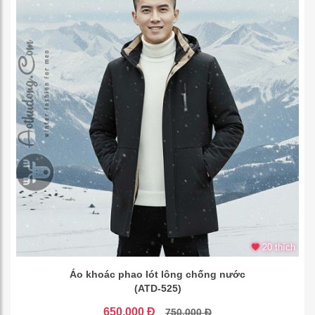
20 thích
Áo khoác phao lót lông chống nước
(ATD-525)
650.000 Đ
750.000 Đ