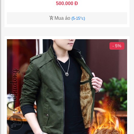
500.000 Đ
Mua áo
(5-15°c)
- 5%