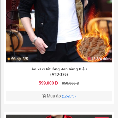
Đã đặt 225
13.720 thích
Áo kaki lót lông đen hàng hiệu
(ATD-176)
599.000 Đ
650.000 Đ
Mua áo
(12-20°c)