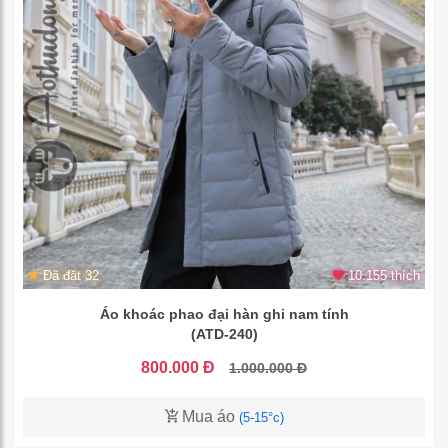
Đã đặt 32
10.155 thích
Áo khoác phao đại hàn ghi nam tính
(ATD-240)
800.000 Đ
1.000.000 Đ
Mua áo
(5-15°c)