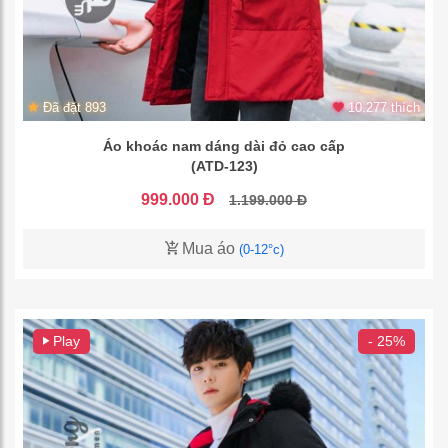
Đã đặt 893
10.277 thích
Áo khoác nam dáng dài đỏ cao cấp
(ATD-123)
999.000 Đ
1.199.000 Đ
Mua áo
(0-12°c)
Play
- 25%