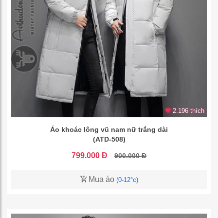
2.196 thích
Áo khoác lông vũ nam nữ trắng dài
(ATD-508)
799.000 Đ
900.000 Đ
Mua áo
(0-12°c)