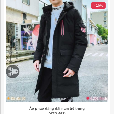
- 15%
Đã đặt 20
6.201 thích
Áo phao dáng dài nam trẻ trung
(ATD-462)