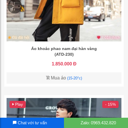
Đã đặt hết
7.018 thích
Áo khoác phao nam đại hàn vàng
(ATD-230)
1.850.000 Đ
Mua áo
(15-20°c)
Play
- 15%
Chat với tư vấn
Zalo: 0969.432.820