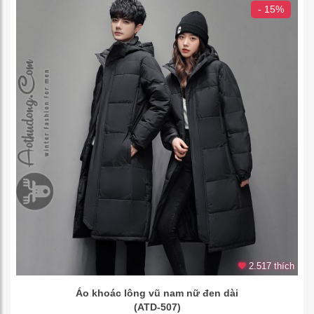
- 15%
2.517 thích
Áo khoác lông vũ nam nữ đen dài
(ATD-507)