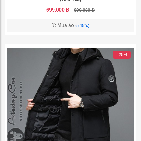
699.000 Đ
800.000 Đ
Mua áo
(5-15°c)
- 25%