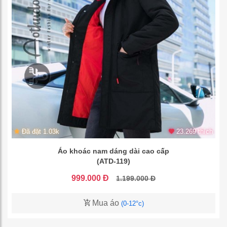
Đã đặt 1.03k
23.269 thích
Áo khoác nam dáng dài cao cấp
(ATD-119)
999.000 Đ
1.199.000 Đ
Mua áo
(0-12°c)