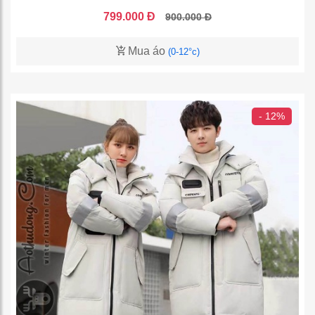
799.000 Đ
900.000 Đ
Mua áo
(0-12°c)
- 12%