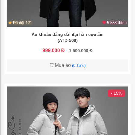
Đã đặt 121
5.558 thích
Áo khoác dáng dài đại hàn cực ấm
(ATD-509)
999.000 Đ
1.500.000 Đ
Mua áo
(0-15°c)
- 15%