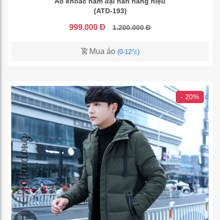
Áo khoác nam đại hàn hàng hiệu
(ATD-193)
999.000 Đ
1.200.000 Đ
Mua áo
(0-12°c)
- 20%