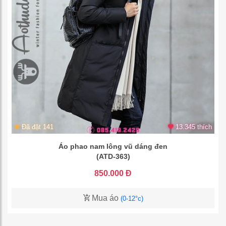
Đã đặt 141
13.345 thích
Áo phao nam lông vũ dáng đen
(ATD-363)
850.000 Đ
Mua áo
(0-12°c)