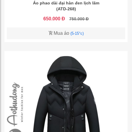
Áo phao dài đại hàn đen lịch lãm
(ATD-268)
650.000 Đ
750.000 Đ
Mua áo
(5-15°c)