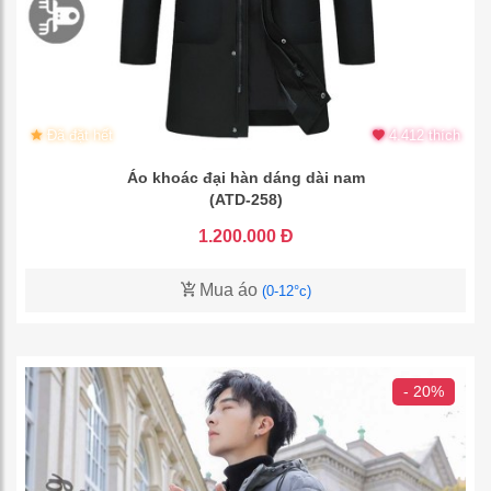
Đã đặt hết
4.412 thích
Áo khoác đại hàn dáng dài nam
(ATD-258)
1.200.000 Đ
Mua áo
(0-12°c)
- 20%