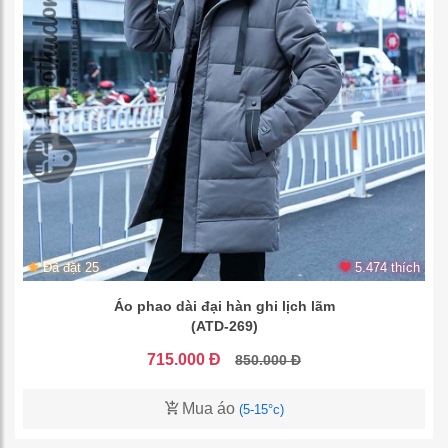
Đã đặt 25
5.474 thích
Áo phao dài đại hàn ghi lịch lãm
(ATD-269)
715.000 Đ
850.000 Đ
Mua áo
(5-15°c)