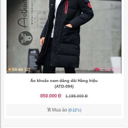
Đã đặt 122
32.502 thích
Áo khoác nam dáng dài Hàng hiệu
(ATD-094)
850.000 Đ
1.199.000 Đ
Mua áo
(0-12°c)