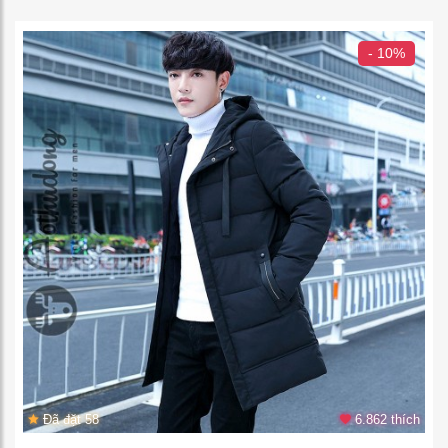
- 10%
Đã đặt 58
6.862 thích