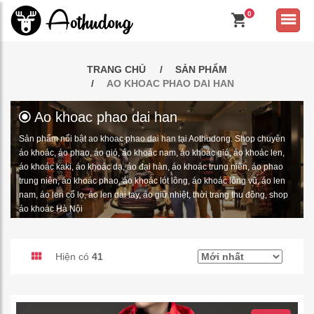
0
TRANG CHỦ
SẢN PHẨM
AO KHOAC PHAO DAI HAN
Ao khoac phao dai han
Sản phẩm nổi bật ao khoac phao dai han tại Aothudong. Shop chuyên
áo khoác, áo phao, áo gió, áo khoác nam, áo khoác gió, áo khoác len,
áo khoác kaki, áo khoác dạ, áo đại hàn, áo khoác trung niên, áo phao
trung niên, áo khoác phao, áo khoác lót lông, áo khoác lông vũ, áo len
nam, áo len cổ lọ, áo len dài tay, áo giữ nhiệt, thời trang thu đông, shop
áo khoác Hà Nội
Hiện có
41