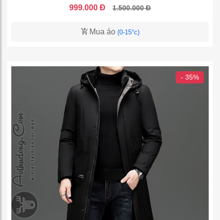
999.000 Đ
1.500.000 Đ
Mua áo
(0-15°c)
- 35%