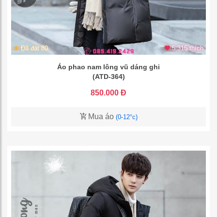
Đã đặt 80
5.315 thích
Áo phao nam lông vũ dáng ghi
(ATD-364)
850.000 Đ
Mua áo
(0-12°c)