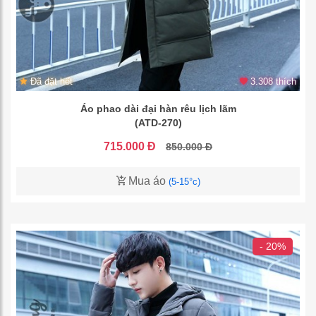
Đã đặt hết
3.308 thích
Áo phao dài đại hàn rêu lịch lãm
(ATD-270)
715.000 Đ
850.000 Đ
Mua áo
(5-15°c)
- 20%