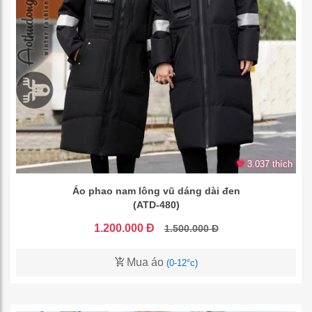
3.037 thích
Áo phao nam lông vũ dáng dài đen
(ATD-480)
1.200.000 Đ
1.500.000 Đ
Mua áo
(0-12°c)