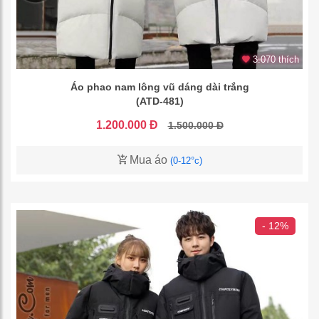
3.070 thích
Áo phao nam lông vũ dáng dài trắng
(ATD-481)
1.200.000 Đ
1.500.000 Đ
Mua áo
(0-12°c)
- 12%