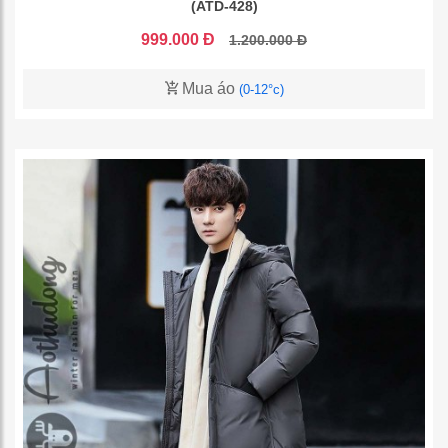
(ATD-428)
999.000 Đ
1.200.000 Đ
Mua áo
(0-12°c)