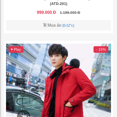
(ATD-201)
999.000 Đ
1.199.000 Đ
Mua áo
(0-12°c)
Play
- 15%