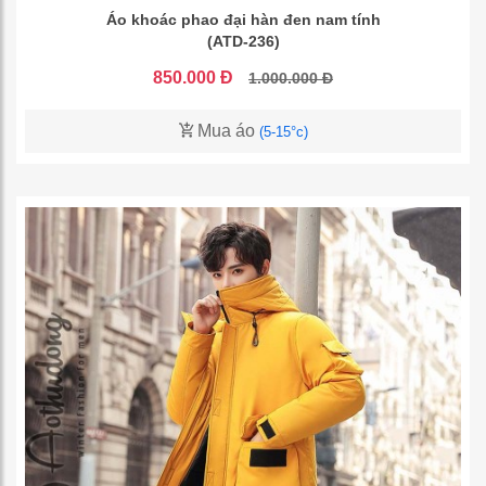
Áo khoác phao đại hàn đen nam tính
(ATD-236)
850.000 Đ
1.000.000 Đ
Mua áo
(5-15°c)