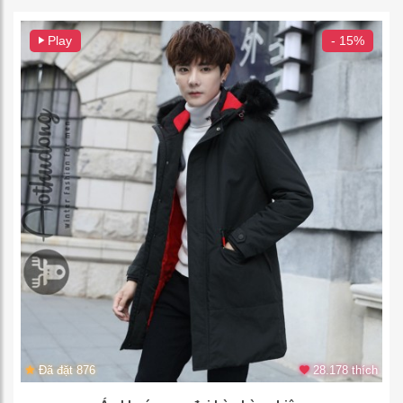
Play
- 15%
Đã đặt 876
28.178 thích