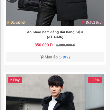
Đã đặt hết
15.652 thích
Áo phao nam dáng dài hàng hiệu
(ATD-436)
850.000 Đ
1.200.000 Đ
Mua áo
(0-10°c)
Play
- 25%