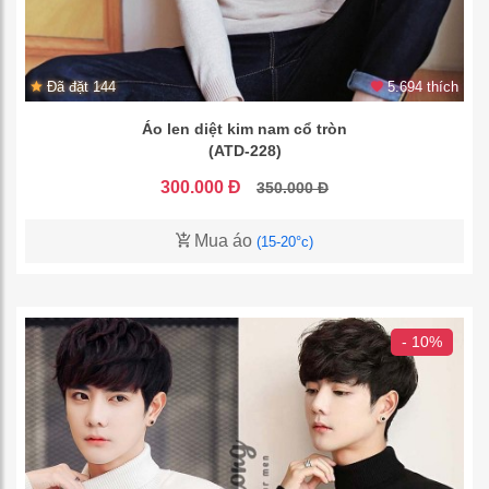
Đã đặt 144
5.694 thích
Áo len diệt kim nam cổ tròn
(ATD-228)
300.000 Đ
350.000 Đ
Mua áo
(15-20°c)
- 10%