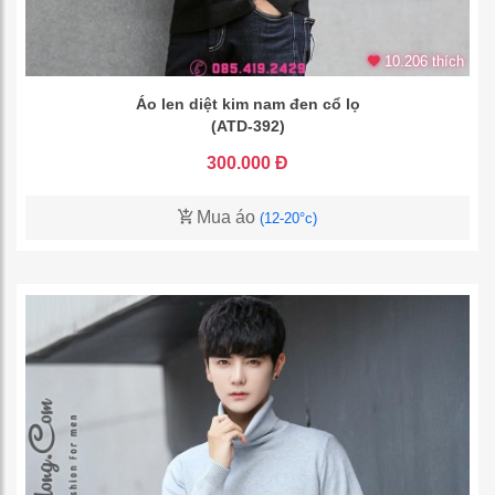
10.206 thích
Áo len diệt kim nam đen cổ lọ
(ATD-392)
300.000 Đ
Mua áo
(12-20°c)