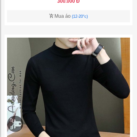
300.000 Đ
Mua áo
(12-20°c)