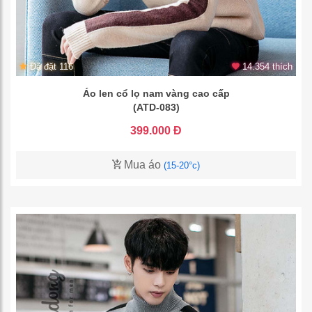
Đã đặt 116
14.354 thích
Áo len cổ lọ nam vàng cao cấp
(ATD-083)
399.000 Đ
Mua áo
(15-20°c)