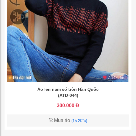
Đã đặt hết
7.142 thích
Áo len nam cổ tròn Hàn Quốc
(ATD-044)
300.000 Đ
Mua áo
(15-20°c)