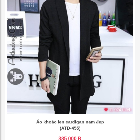
11.024 thích
Áo khoác len cardigan nam đẹp
(ATD-455)
385.000 Đ