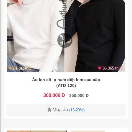
Đã đặt 853
36.365 thích
Áo len cổ lọ nam diệt kim cao cấp
(ATD-120)
300.000 Đ
350.000 Đ
Mua áo
(15-20°c)