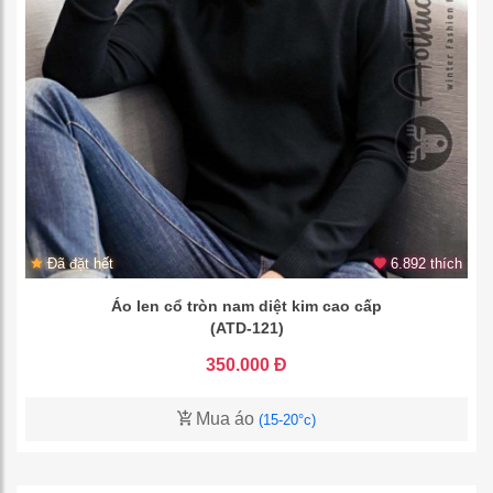
Đã đặt hết
6.892 thích
Áo len cổ tròn nam diệt kim cao cấp
(ATD-121)
350.000 Đ
Mua áo
(15-20°c)