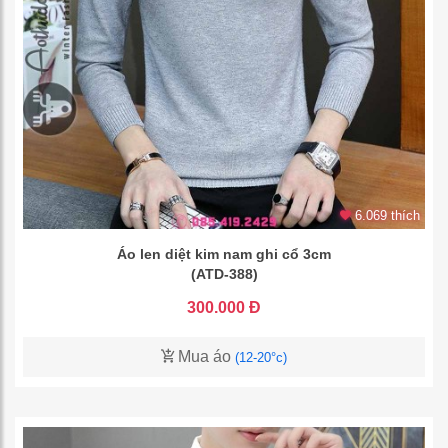
6.069 thích
Áo len diệt kim nam ghi cổ 3cm
(ATD-388)
300.000 Đ
Mua áo
(12-20°c)