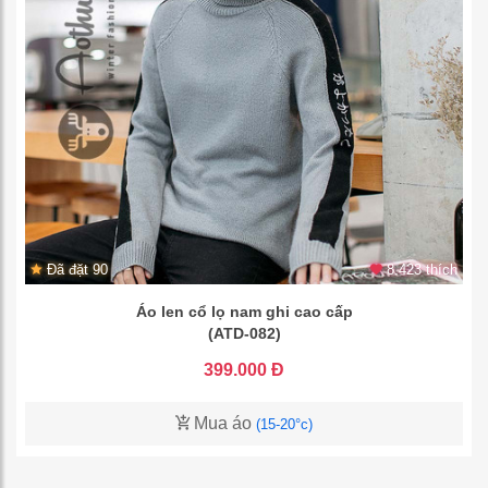
Đã đặt 90
8.423 thích
Áo len cổ lọ nam ghi cao cấp
(ATD-082)
399.000 Đ
Mua áo
(15-20°c)