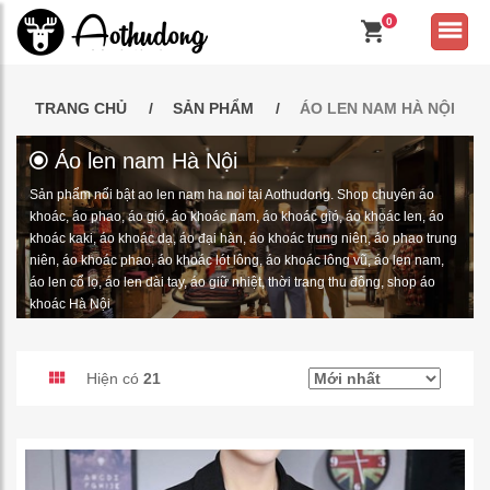
0
TRANG CHỦ
SẢN PHẨM
ÁO LEN NAM HÀ NỘI
Áo len nam Hà Nội
Sản phẩm nổi bật ao len nam ha noi tại Aothudong. Shop chuyên áo
khoác, áo phao, áo gió, áo khoác nam, áo khoác gió, áo khoác len, áo
khoác kaki, áo khoác dạ, áo đại hàn, áo khoác trung niên, áo phao trung
niên, áo khoác phao, áo khoác lót lông, áo khoác lông vũ, áo len nam,
áo len cổ lọ, áo len dài tay, áo giữ nhiệt, thời trang thu đông, shop áo
khoác Hà Nội
Hiện có
21