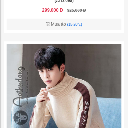
(ATD-098)
299.000 Đ
325.000 Đ
Mua áo
(15-20°c)