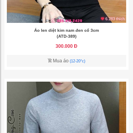
6.283 thích
Áo len diệt kim nam đen cổ 3cm
(ATD-389)
300.000 Đ
Mua áo
(12-20°c)