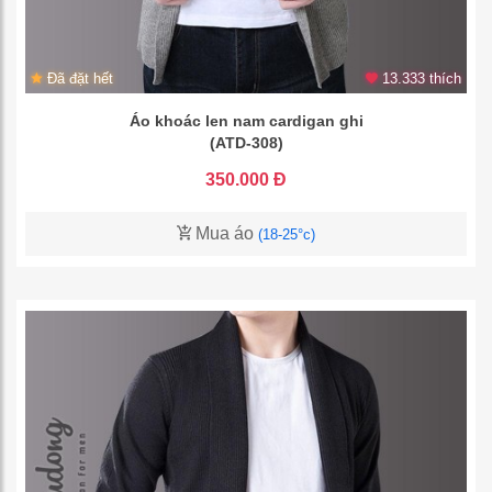
Đã đặt hết
13.333 thích
Áo khoác len nam cardigan ghi
(ATD-308)
350.000 Đ
Mua áo
(18-25°c)