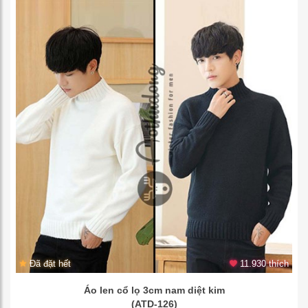
Đã đặt hết
11.930 thích
Áo len cổ lọ 3cm nam diệt kim
(ATD-126)