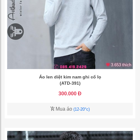
3.653 thích
Áo len diệt kim nam ghi cổ lọ
(ATD-391)
300.000 Đ
Mua áo
(12-20°c)