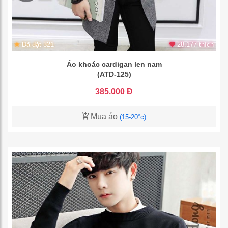
Đã đặt 321
28.177 thích
Áo khoác cardigan len nam
(ATD-125)
385.000 Đ
Mua áo
(15-20°c)