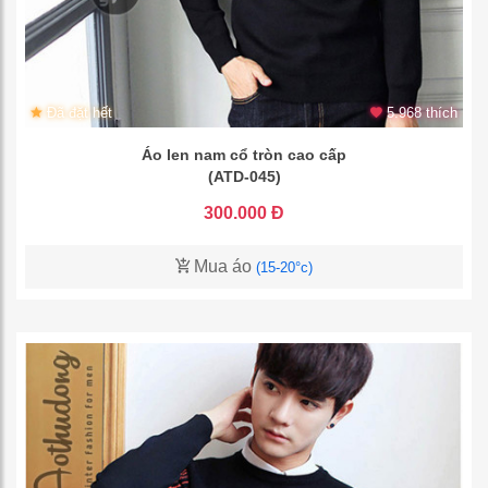
Đã đặt hết
5.968 thích
Áo len nam cổ tròn cao cấp
(ATD-045)
300.000 Đ
Mua áo
(15-20°c)