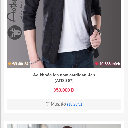
Đã đặt 34
10.363 thích
Áo khoác len nam cardigan đen
(ATD-307)
350.000 Đ
Mua áo
(18-25°c)