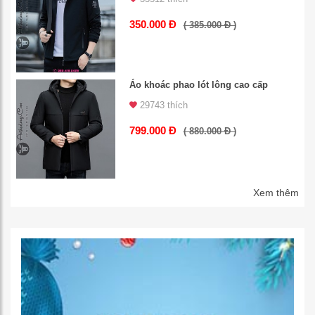
350.000 Đ
( 385.000 Đ )
Áo khoác phao lót lông cao cấp
29743 thích
799.000 Đ
( 880.000 Đ )
Xem thêm