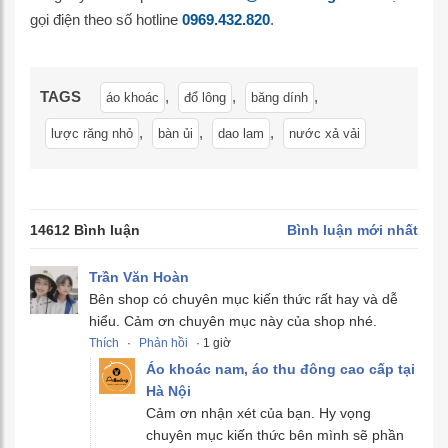
gọi điện theo số hotline
0969.432.820
.
TAGS
,
,
,
áo khoác
đổ lông
băng dính
,
,
,
lược răng nhỏ
bàn ủi
dao lam
nước xả vải
14612 Bình luận
Bình luận mới nhất
Trần Văn Hoàn
Bên shop có chuyên mục kiến thức rất hay và dễ
hiểu. Cảm ơn chuyên mục này của shop nhé.
Thích
·
Phản hồi
· 1 giờ
Áo khoác nam, áo thu đông cao cấp tại
Hà Nội
Cảm ơn nhận xét của bạn. Hy vọng
chuyên mục kiến thức bên mình sẽ phần