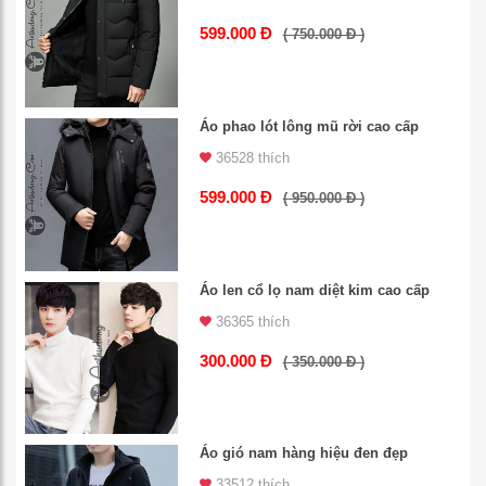
599.000 Đ
( 750.000 Đ )
Áo phao lót lông mũ rời cao cấp
36528 thích
599.000 Đ
( 950.000 Đ )
Áo len cổ lọ nam diệt kim cao cấp
36365 thích
300.000 Đ
( 350.000 Đ )
Áo gió nam hàng hiệu đen đẹp
33512 thích