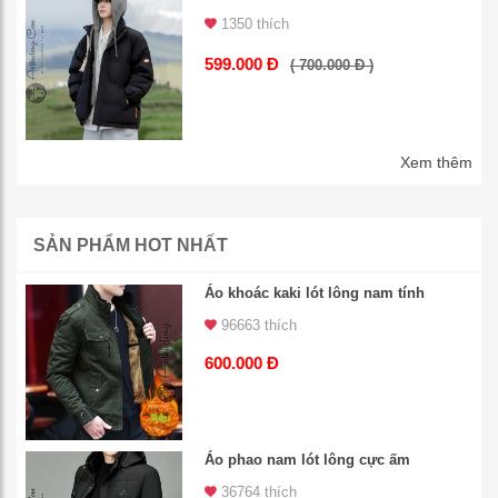
1350 thích
599.000 Đ
( 700.000 Đ )
Xem thêm
SẢN PHẨM HOT NHẤT
Áo khoác kaki lót lông nam tính
96663 thích
600.000 Đ
Áo phao nam lót lông cực ấm
36764 thích