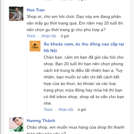
Hue Tran
Shop ơi, cho em hỏi chút. Dạo này em đang phân
vân mấy gu thời trang quá. Em năm nay 20 tuổi thì
nên chọn gu thời trang gì cho phù hợp ạ?
Thích
·
Phản hồi
· 3 giờ
Áo khoác nam, áo thu đông cao cấp tại
Hà Nội
Chào bạn, cảm ơn bạn đã gửi câu hỏi cho
shop. Bạn 20 tuổi thì bạn nên chọn phong
cách trẻ trung là điều tất nhiên bạn ạ. Tuy
nhiên, bạn muốn tư vấn chi tiết cách kết
hợp của áo thun, áo khoác và các loại
trang phục mùa đông hay mùa hè thì bạn
có thể inbox shop, shop sẽ tư vấn cho bạn
nhé.
Thích
·
Phản hồi
· 4 giờ
Hương Thành
Chào shop, em muốn mua hàng của shop thì thanh
toán như nào vậy ạ?