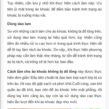
Tuy nhiên, cần lưu ý nhỏ khi thực hiện cách làm này: Ưu
tiên ủi mặt trong áo khoác để đảm bảo tránh tình trạng áo
khoác bị xuống màu vải.
Dùng dao lam
So với những cách làm cho áo khoác không bị đổ lông trên,
sử dụng dao lam mang lại hiệu quả hơn, tuy nhiên cũng
tiềm ẩn nhiều rủi ro cao hơn vì trong quá trình thực hiện rất
dễ lỡ tay làm rách áo khoác. Do vậy,, khi thực hiện phương
pháp này cần làm thật nhẹ nhàng, từ tốn để tránh tình trạng
áo bị rách, và trông sẽ tệ hơn lúc ban đầu.
Cách làm cho áo khoác không bị đổ lông
này được thực
hiện đơn giản: Đầu tiên chuẩn bị dao lam loại sạch lớp bị xù
trên áo, rồi sau đó giặt sạch và phơi khô.Cuối cùng, sao khi
quần áo đã khô, bạn nên để áo khoác trên mặt phẳng, rồi
dùng tay kéo căng áo, tay còn lại sử dụng dao cạo thực
hiện lần lượt đến khi áo khoác đẹp như mới.