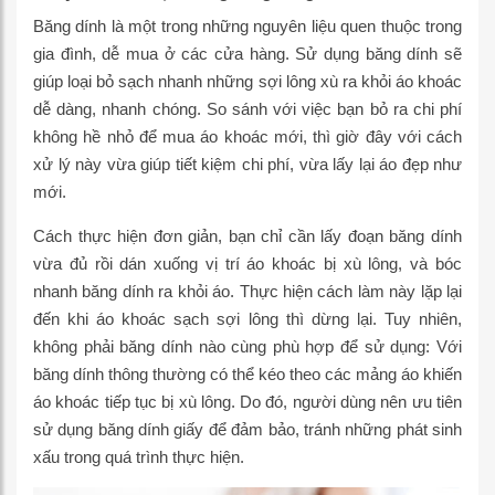
Băng dính là một trong những nguyên liệu quen thuộc trong
gia đình, dễ mua ở các cửa hàng. Sử dụng băng dính sẽ
giúp loại bỏ sạch nhanh những sợi lông xù ra khỏi áo khoác
dễ dàng, nhanh chóng. So sánh với việc bạn bỏ ra chi phí
không hề nhỏ để mua áo khoác mới, thì giờ đây với cách
xử lý này vừa giúp tiết kiệm chi phí, vừa lấy lại áo đẹp như
mới.
Cách thực hiện đơn giản, bạn chỉ cần lấy đoạn băng dính
vừa đủ rồi dán xuống vị trí áo khoác bị xù lông, và bóc
nhanh băng dính ra khỏi áo. Thực hiện cách làm này lặp lại
đến khi áo khoác sạch sợi lông thì dừng lại. Tuy nhiên,
không phải băng dính nào cùng phù hợp để sử dụng: Với
băng dính thông thường có thể kéo theo các mảng áo khiến
áo khoác tiếp tục bị xù lông. Do đó, người dùng nên ưu tiên
sử dụng băng dính giấy để đảm bảo, tránh những phát sinh
xấu trong quá trình thực hiện.