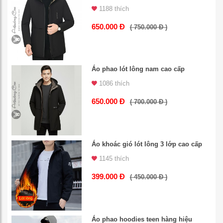
1188 thích
650.000 Đ
( 750.000 Đ )
Áo phao lót lông nam cao cấp
1086 thích
650.000 Đ
( 700.000 Đ )
Áo khoác gió lót lông 3 lớp cao cấp
1145 thích
399.000 Đ
( 450.000 Đ )
Áo phao hoodies teen hàng hiệu