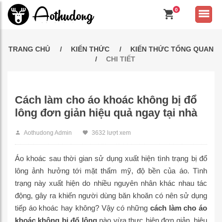
0
TRANG CHỦ
KIẾN THỨC
KIẾN THỨC TỔNG QUAN
CHI TIẾT
Cách làm cho áo khoác không bị đổ
lông đơn giản hiệu quả ngay tại nhà
Aothudong Admin
3632 lượt xem
Áo khoác sau thời gian sử dụng xuất hiện tình trạng bị đổ
lông ảnh hưởng tới mặt thẩm mỹ, độ bền của áo. Tình
trạng này xuất hiện do nhiều nguyên nhân khác nhau tác
động, gây ra khiến người dùng băn khoăn có nên sử dụng
tiếp áo khoác hay không? Vậy có những
cách làm cho áo
khoác không bị đổ lông
nào vừa thực hiện đơn giản, hiệu