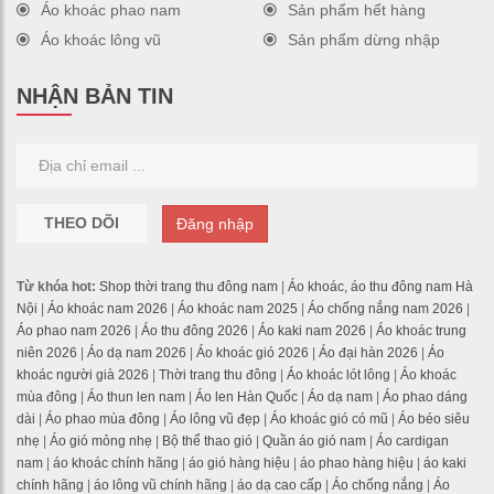
Áo khoác phao nam
Sản phẩm hết hàng
Áo khoác lông vũ
Sản phẩm dừng nhập
NHẬN BẢN TIN
THEO DÕI
Đăng nhập
Từ khóa hot:
Shop thời trang thu đông nam
|
Áo khoác, áo thu đông nam Hà
Nội
|
Áo khoác nam 2026
|
Áo khoác nam 2025
|
Áo chống nắng nam 2026
|
Áo phao nam 2026
|
Áo thu đông 2026
|
Áo kaki nam 2026
|
Áo khoác trung
niên 2026
|
Áo dạ nam 2026
|
Áo khoác gió 2026
|
Áo đại hàn 2026
|
Áo
khoác người già 2026
|
Thời trang thu đông
|
Áo khoác lót lông
|
Áo khoác
mùa đông
|
Áo thun len nam
|
Áo len Hàn Quốc
|
Áo dạ nam
|
Áo phao dáng
dài
|
Áo phao mùa đông
|
Áo lông vũ đẹp
|
Áo khoác gió có mũ
|
Áo béo siêu
nhẹ
|
Áo gió mỏng nhẹ
|
Bộ thể thao gió
|
Quần áo gió nam
|
Áo cardigan
nam
|
áo khoác chính hãng
|
áo gió hàng hiệu
|
áo phao hàng hiệu
|
áo kaki
chính hãng
|
áo lông vũ chính hãng
|
áo dạ cao cấp
|
Áo chống nắng
|
Áo