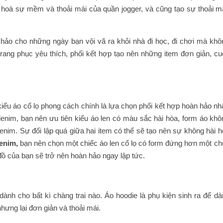
i hoà sự mềm và thoải mái của quần jogger, và cũng tạo sự thoải má
 hảo cho những ngày bạn vội vã ra khỏi nhà đi học, đi chơi mà khô
trang phục yêu thích, phối kết hợp tạo nên những item đơn giản, cu
iểu áo cổ lọ phong cách chính là lựa chọn phối kết hợp hoàn hảo nh
enim, bạn nên ưu tiên kiểu áo len có màu sắc hài hòa, form áo khô
im. Sự đối lập quá giữa hai item có thể sẽ tạo nên sự không hài h
denim,
bạn nên chọn một chiếc áo len cổ lọ có form đứng hơn một chú
đồ của bạn sẽ trở nên hoàn hảo ngay lập tức.
ành cho bất kì chàng trai nào. Áo hoodie là phụ kiện sinh ra để dà
nhưng lại đơn giản và thoải mái.