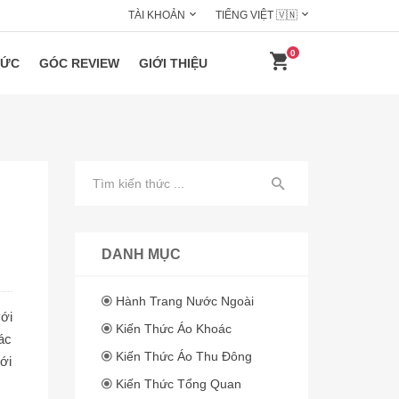
TÀI KHOẢN
TIẾNG VIỆT 🇻🇳
0
HỨC
GÓC REVIEW
GIỚI THIỆU
DANH MỤC
Hành Trang Nước Ngoài
ới
Kiến Thức Áo Khoác
ác
Kiến Thức Áo Thu Đông
ới
Kiến Thức Tổng Quan