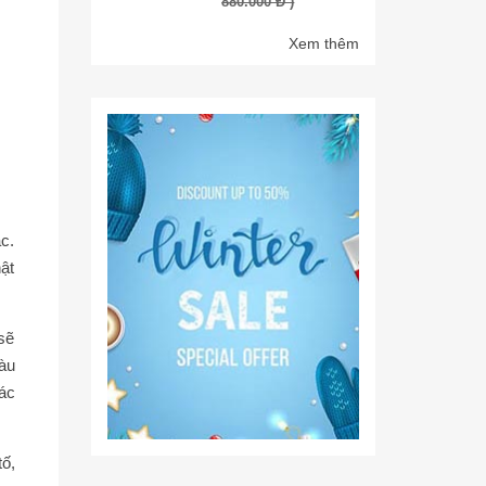
880.000 Đ )
Xem thêm
c.
ật
sẽ
àu
ác
ố,