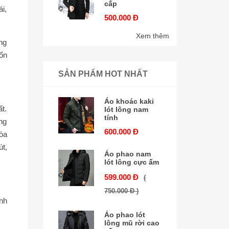
cấp
i,
500.000 Đ
Xem thêm
ng
ốn
SẢN PHẨM HOT NHẤT
Áo khoác kaki
ất.
lót lông nam
tính
ng
600.000 Đ
òa
t,
Áo phao nam
lót lông cực ấm
599.000 Đ
(
750.000 Đ )
nh
Áo phao lót
lông mũ rời cao