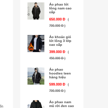
Áo phao lót
lông nam cao
cấp
650.000 Đ
(
700.000 Đ )
Áo khoác gió
lót lông 3 lớp
cao cấp
399.000 Đ
(
450.000 Đ )
Áo phao
hoodies teen
hàng hiệu
599.000 Đ
(
700.000 Đ )
Áo phao nam
mũ rời đen cao
ến