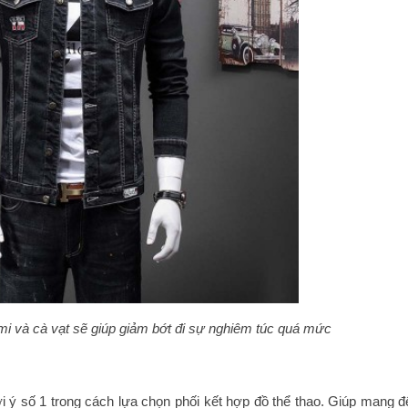
mi và cà vạt sẽ giúp giảm bớt đi sự nghiêm túc quá mức
i ý số 1 trong cách lựa chọn phối kết hợp đồ thể thao. Giúp mang đ