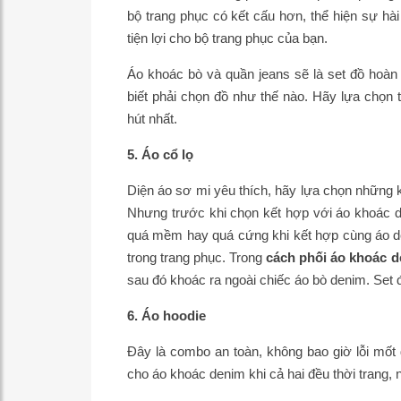
bộ trang phục có kết cấu hơn, thể hiện sự hà
tiện lợi cho bộ trang phục của bạn.
Áo khoác bò và quần jeans sẽ là set đồ hoàn
biết phải chọn đồ như thế nào. Hãy lựa chọn 
hút nhất.
5. Áo cổ lọ
Diện áo sơ mi yêu thích, hãy lựa chọn những k
Nhưng trước khi chọn kết hợp với áo khoác d
quá mềm hay quá cứng khi kết hợp cùng áo den
trong trang phục. Trong
cách
phối áo khoác 
sau đó khoác ra ngoài chiếc áo bò denim. Set 
6. Áo hoodie
Đây là combo an toàn, không bao giờ lỗi mốt d
cho áo khoác denim khi cả hai đều thời trang, 