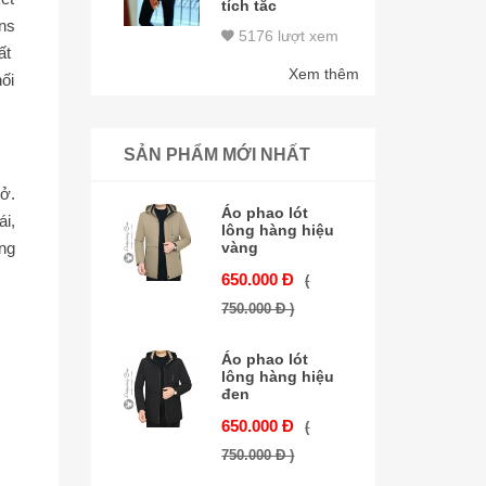
tích tắc
ns
5176 lượt xem
ất
Xem thêm
ối
SẢN PHẨM MỚI NHẤT
sở.
Áo phao lót
i,
lông hàng hiệu
ang
vàng
650.000 Đ
(
750.000 Đ )
Áo phao lót
lông hàng hiệu
đen
650.000 Đ
(
750.000 Đ )