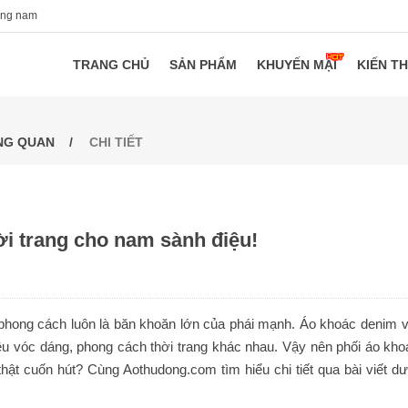
ang nam
TRANG CHỦ
SẢN PHẨM
KHUYẾN MẠI
KIẾN T
NG QUAN
CHI TIẾT
i trang cho nam sành điệu!
 phong cách luôn là băn khoăn lớn của phái mạnh. Áo khoác denim v
iều vóc dáng, phong cách thời trang khác nhau. Vậy nên phối áo kho
hật cuốn hút? Cùng Aothudong.com tìm hiểu chi tiết qua bài viết dư