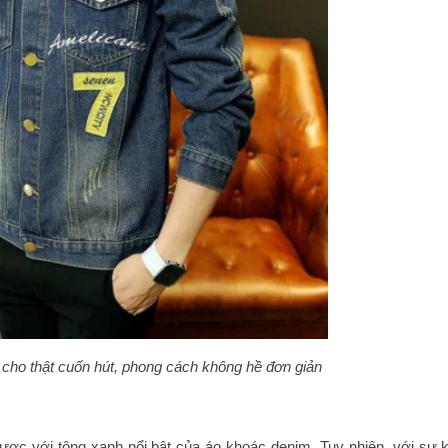
cho thật cuốn hút, phong cách không hề đơn giản
ợc với tông xanh nổi bật của áo khoác denim. Tuy nhiên, với sự k