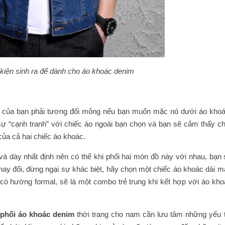
 kiện sinh ra để dành cho áo khoác denim
m của bạn phải tương đối mỏng nếu bạn muốn mặc nó dưới áo khoá
ự “cạnh tranh” với chiếc áo ngoài bạn chọn và bạn sẽ cảm thấy ch
 của cả hai chiếc áo khoác.
à dày nhất định nên có thể khi phối hai món đồ này với nhau, bạn 
ay đổi, đừng ngại sự khác biệt, hãy chọn một chiếc áo khoác dài m
 có hướng formal, sẽ là một combo trẻ trung khi kết hợp với áo kho
 phối áo khoác denim
thời trang cho nam cần lưu tâm những yếu t