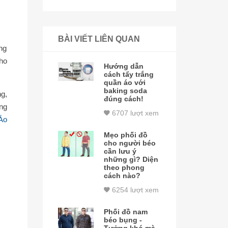
BÀI VIẾT LIÊN QUAN
ng
ho
Hướng dẫn
cách tẩy trắng
quần áo với
baking soda
g,
đúng cách!
ng
6707 lượt xem
Áo
Mẹo phối đồ
cho người béo
cần lưu ý
những gì? Diện
theo phong
cách nào?
6254 lượt xem
Phối đồ nam
béo bụng -