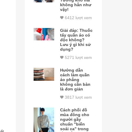
Tưởng khó mà
không hẳn như
vậy!
6412 lượt xem
Giải đáp: Thuốc
tẩy quần áo có
độc không?
Lưu ý gì khi sử
dụng?
5271 lượt xem
Hướng dẫn
cách làm quần
áo phẳng
không cần bàn
là đơn giản
3817 lượt xem
Cách phối đồ
mùa đông cho
người gầy
chuẩn "biến
soái ca" trong
ết