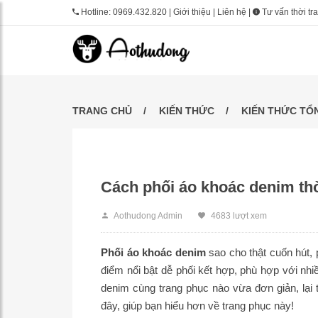
Hotline:
0969.432.820
|
Giới thiệu
|
Liên hệ
|
Tư vấn thời tr
TRANG CHỦ
KIẾN THỨC
KIẾN THỨC TỔ
Cách phối áo khoác denim thờ
Aothudong Admin
4683 lượt xem
Phối áo khoác denim
sao cho thật cuốn hút,
điểm nổi bật dễ phối kết hợp, phù hợp với nh
denim cùng trang phục nào vừa đơn giản, lại t
đây, giúp bạn hiểu hơn về trang phục này!