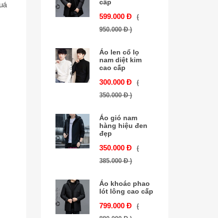
cấp
uá
599.000 Đ
(
950.000 Đ )
Áo len cổ lọ
nam diệt kim
cao cấp
300.000 Đ
(
350.000 Đ )
Áo gió nam
hàng hiệu đen
đẹp
350.000 Đ
(
385.000 Đ )
Áo khoác phao
lót lông cao cấp
799.000 Đ
(