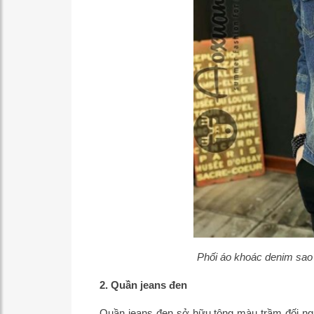
Phối áo khoác denim sao 
2. Quần jeans đen
Quần jeans đen sở hữu tông màu trầm đối ngư