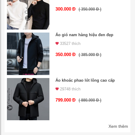
300.000 Đ
( 350.000 Đ )
Áo gió nam hàng hiệu đen đẹp
33527 thích
350.000 Đ
( 385.000 Đ )
Áo khoác phao lót lông cao cấp
29748 thích
799.000 Đ
( 880.000 Đ )
Xem thêm