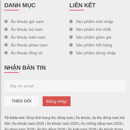
DANH MỤC
LIÊN KẾT
Áo khoác gió nam
Sản phẩm mới nhập
Áo khoác bò nam
Sản phẩm hot nhất
Áo khoác kaki nam
Sản phẩm giảm giá
Áo khoác phao nam
Sản phẩm hết hàng
Áo khoác lông vũ
Sản phẩm dừng nhập
NHẬN BẢN TIN
THEO DÕI
Đăng nhập
Từ khóa hot:
Shop thời trang thu đông nam
|
Áo khoác, áo thu đông nam Hà
Nội
|
Áo khoác nam 2026
|
Áo khoác nam 2025
|
Áo chống nắng nam 2026
|
Áo phao nam 2026
|
Áo thu đông 2026
|
Áo kaki nam 2026
|
Áo khoác trung