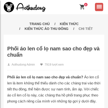
0
TRANG CHỦ
KIẾN THỨC
KIẾN THỨC ÁO THU ĐÔNG
CHI TIẾT
Phối áo len cổ lọ nam sao cho đẹp và
chuẩn
Aothudong Admin
7919 lượt xem
Phối áo len cổ lọ nam sao cho đẹp và chuẩn?
Áo len cổ
len là item không thể thiếu dành cho các chàng trai vào thời
tiết thu đông, thể hiện được sự nam tính, ấm áp. Với chiếc
áo cổ len cổ lọ này, các chàng tha hồ phối trang phục theo
phong cách riêng của mình với những tip gợi ý dưới đây.