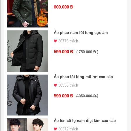
600.000 Đ
Áo phao nam lót lông cực ấm
36773 thích
599.000 Đ
( 750.000 Đ )
Áo phao lót lông mũ rời cao cấp
36535 thích
599.000 Đ
( 950.000 Đ )
Áo len cổ lọ nam diệt kim cao cấp
36372 thích