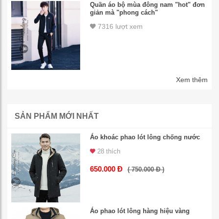
Quần áo bộ mùa đông nam "hot" đơn
giản mà "phong cách"
7316 lượt xem
Xem thêm
SẢN PHẨM MỚI NHẤT
Áo khoác phao lót lông chống nước
28 thích
650.000 Đ
( 750.000 Đ )
Áo phao lót lông hàng hiệu vàng