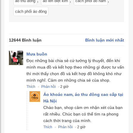
,
,
,
áo thu đông
áo len diệt kim
cách phối đồ nam
cách phối áo đông
12644 Bình luận
Bình luận mới nhất
Mưa buồn
Đọc những bài chia sẻ cứ tưởng lý thuyết, đến khi
mình mua đồ và kết hợp theo những gì được tư vấn
thì mới thấy chọn đồ và kết hợp đồ không khó như
mình nghĩ. Cảm ơn những chia sẻ của shop.
Thích
·
Phản hồi
· 2 giờ
Áo khoác nam, áo thu đông cao cấp tại
Hà Nội
Chào bạn, shop cảm ơn nhận xét của bạn
rất nhiều. Chúc bạn có thể tìm ra phong
cách thời trang của mình.
Thích
·
Phản hồi
· 2 giờ