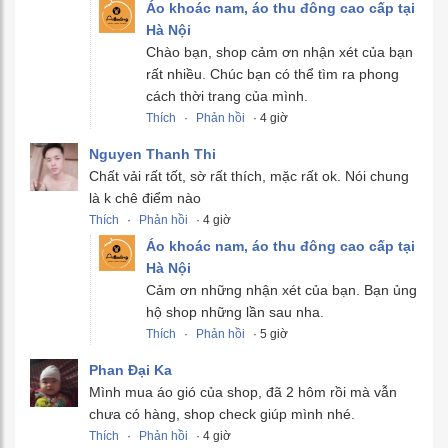
Áo khoác nam, áo thu đông cao cấp tại
Hà Nội
Chào bạn, shop cảm ơn nhận xét của bạn
rất nhiều. Chúc bạn có thể tìm ra phong
cách thời trang của mình.
Thích
·
Phản hồi
· 4 giờ
Nguyen Thanh Thi
Chất vải rất tốt, sờ rất thích, mặc rất ok. Nói chung
là k chê điểm nào
Thích
·
Phản hồi
· 4 giờ
Áo khoác nam, áo thu đông cao cấp tại
Hà Nội
Cảm ơn những nhận xét của bạn. Bạn ủng
hộ shop những lần sau nha.
Thích
·
Phản hồi
· 5 giờ
Phan Đại Ka
Mình mua áo gió của shop, đã 2 hôm rồi mà vẫn
chưa có hàng, shop check giúp mình nhé.
Thích
·
Phản hồi
· 4 giờ