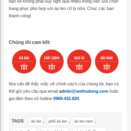
bạn sẽ không phải suy nghĩ quá nhiều trong việc lựa chọn
trang phục phù hợp với áo len cổ lọ nữa. Chúc các bạn
thành công!
Chúng tôi cam kết:
Mọi vấn đề thắc mắc về chính sách của chúng tôi, bạn có
thể gửi yêu cầu qua email
admin@aothudong.com
hoặc
gọi điện theo số hotline
0969.432.820
.
TAGS
,
,
,
áo len
phối áo len
áo len nam