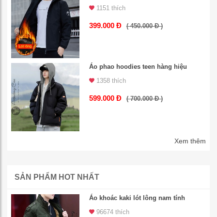
1151 thích
399.000 Đ
( 450.000 Đ )
Áo phao hoodies teen hàng hiệu
1358 thích
599.000 Đ
( 700.000 Đ )
Xem thêm
SẢN PHẨM HOT NHẤT
Áo khoác kaki lót lông nam tính
96674 thích