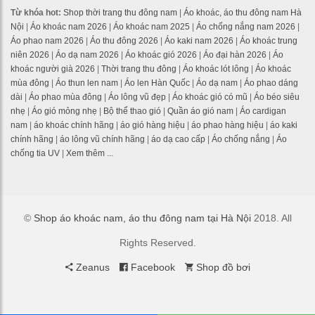
Từ khóa hot:
Shop thời trang thu đông nam
|
Áo khoác, áo thu đông nam Hà
Nội
|
Áo khoác nam 2026
|
Áo khoác nam 2025
|
Áo chống nắng nam 2026
|
Áo phao nam 2026
|
Áo thu đông 2026
|
Áo kaki nam 2026
|
Áo khoác trung
niên 2026
|
Áo dạ nam 2026
|
Áo khoác gió 2026
|
Áo đại hàn 2026
|
Áo
khoác người già 2026
|
Thời trang thu đông
|
Áo khoác lót lông
|
Áo khoác
mùa đông
|
Áo thun len nam
|
Áo len Hàn Quốc
|
Áo dạ nam
|
Áo phao dáng
dài
|
Áo phao mùa đông
|
Áo lông vũ đẹp
|
Áo khoác gió có mũ
|
Áo béo siêu
nhẹ
|
Áo gió mỏng nhẹ
|
Bộ thể thao gió
|
Quần áo gió nam
|
Áo cardigan
nam
|
áo khoác chính hãng
|
áo gió hàng hiệu
|
áo phao hàng hiệu
|
áo kaki
chính hãng
|
áo lông vũ chính hãng
|
áo dạ cao cấp
|
Áo chống nắng
|
Áo
chống tia UV
|
Xem thêm ...
©
Shop áo khoác nam, áo thu đông nam tại Hà Nội
2018. All
Rights Reserved.
Zeanus
Facebook
Shop đồ bơi