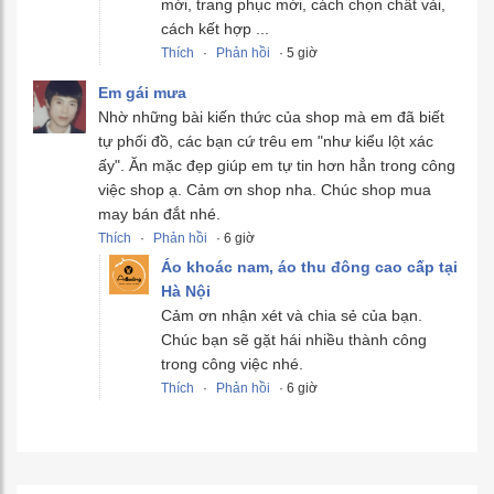
mới, trang phục mới, cách chọn chất vải,
cách kết hợp ...
Thích
·
Phản hồi
· 5 giờ
Em gái mưa
Nhờ những bài kiến thức của shop mà em đã biết
tự phối đồ, các bạn cứ trêu em "như kiểu lột xác
ấy". Ăn mặc đẹp giúp em tự tin hơn hẳn trong công
việc shop ạ. Cảm ơn shop nha. Chúc shop mua
may bán đắt nhé.
Thích
·
Phản hồi
· 6 giờ
Áo khoác nam, áo thu đông cao cấp tại
Hà Nội
Cảm ơn nhận xét và chia sẻ của bạn.
Chúc bạn sẽ gặt hái nhiều thành công
trong công việc nhé.
Thích
·
Phản hồi
· 6 giờ