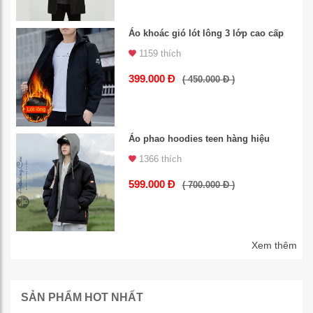
Áo khoác gió lót lông 3 lớp cao cấp
1159 thích
399.000 Đ
( 450.000 Đ )
Áo phao hoodies teen hàng hiệu
1366 thích
599.000 Đ
( 700.000 Đ )
Xem thêm
SẢN PHẨM HOT NHẤT