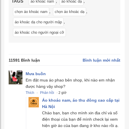
TAGS
,
,
áo khoác nam
áo khoác dạ
,
,
chọn áo khoác nam
chọn áo khoác dạ
,
áo khoác dạ cho người mập
áo khoác cho người ngoại cỡ
11591 Bình luận
Bình luận mới nhất
Mưa buồn
Em đặt mua áo phao bên shop, khi nào em nhận
được hàng vậy shop?
Thích
·
Phản hồi
· 2 giờ
Áo khoác nam, áo thu đông cao cấp tại
Hà Nội
Chào bạn, bạn cho mình xin địa chỉ và số
điện thoại của bạn để mình check lại xem
hiện giờ áo của bạn đang ở kho nào rồi ạ.