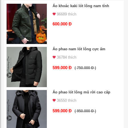
Áo khoác kaki lót lông nam tính
96689 thích
600.000 Đ
Áo phao nam lót lông cực ấm
36784 thích
599.000 Đ
( 750.000 Đ )
Áo phao lót lông mũ rời cao cấp
36550 thích
599.000 Đ
( 950.000 Đ )