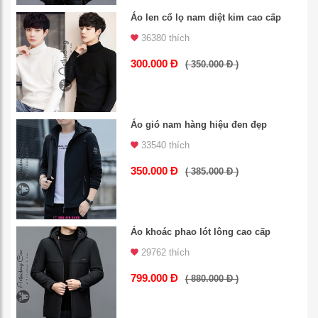
Áo len cổ lọ nam diệt kim cao cấp
36380 thích
300.000 Đ
( 350.000 Đ )
Áo gió nam hàng hiệu đen đẹp
33540 thích
350.000 Đ
( 385.000 Đ )
Áo khoác phao lót lông cao cấp
29762 thích
799.000 Đ
( 880.000 Đ )