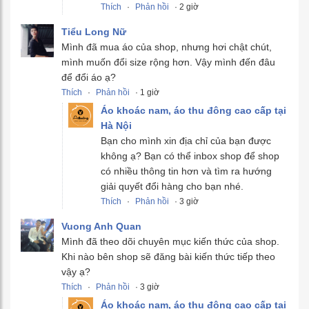
Thích
·
Phản hồi
· 2 giờ
Tiểu Long Nữ
Mình đã mua áo của shop, nhưng hơi chật chút,
mình muốn đổi size rộng hơn. Vậy mình đến đâu
để đổi áo ạ?
Thích
·
Phản hồi
· 1 giờ
Áo khoác nam, áo thu đông cao cấp tại
Hà Nội
Bạn cho mình xin địa chỉ của bạn được
không ạ? Bạn có thể inbox shop để shop
có nhiều thông tin hơn và tìm ra hướng
giải quyết đổi hàng cho bạn nhé.
Thích
·
Phản hồi
· 3 giờ
Vuong Anh Quan
Mình đã theo dõi chuyên mục kiến thức của shop.
Khi nào bên shop sẽ đăng bài kiến thức tiếp theo
vậy ạ?
Thích
·
Phản hồi
· 3 giờ
Áo khoác nam, áo thu đông cao cấp tại