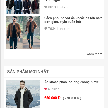
“chất ngất”
3018 lượt xem
Cách phối đồ với áo khoác da lộn nam
đơn giản, style cuốn hút
7934 lượt xem
Xem thêm
SẢN PHẨM MỚI NHẤT
Áo khoác phao lót lông chống nước
40 thích
650.000 Đ
( 750.000 Đ )