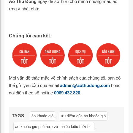
Áo Thu Đông
ngay để sở hữu cho mình những mẫu áo
ưng ý nhất chứ.
Chúng tôi cam kết:
Mọi vấn đề thắc mắc về chính sách của chúng tôi, bạn có
thể gửi yêu cầu qua email
admin@aothudong.com
hoặc
gọi điện theo số hotline
0969.432.820
.
TAGS
,
,
áo khoác gió
ưu điểm của áo khoác gió
,
áo khoác gió phù hợp với nhiều kiểu thời tiết