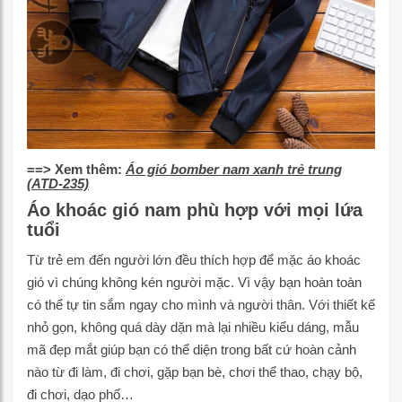
==> Xem thêm:
Áo gió bomber nam xanh trẻ trung
(ATD-235)
Áo khoác gió nam phù hợp với mọi lứa
tuổi
Từ trẻ em đến người lớn đều thích hợp để mặc áo khoác
gió vì chúng không kén người mặc. Vì vậy bạn hoàn toàn
có thể tự tin sắm ngay cho mình và người thân. Với thiết kế
nhỏ gọn, không quá dày dặn mà lại nhiều kiểu dáng, mẫu
mã đẹp mắt giúp bạn có thể diện trong bất cứ hoàn cảnh
nào từ đi làm, đi chơi, gặp bạn bè, chơi thể thao, chạy bộ,
đi chơi, dạo phố…