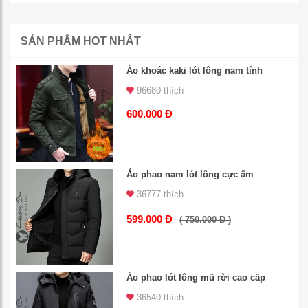
SẢN PHẨM HOT NHẤT
Áo khoác kaki lót lông nam tính
96680 thích
600.000 Đ
Áo phao nam lót lông cực ấm
36777 thích
599.000 Đ
( 750.000 Đ )
Áo phao lót lông mũ rời cao cấp
36540 thích