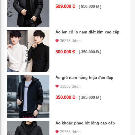
599.000 Đ
( 950.000 Đ )
Áo len cổ lọ nam diệt kim cao cấp
36376 thích
300.000 Đ
( 350.000 Đ )
Áo gió nam hàng hiệu đen đẹp
33536 thích
350.000 Đ
( 385.000 Đ )
Áo khoác phao lót lông cao cấp
29755 thích