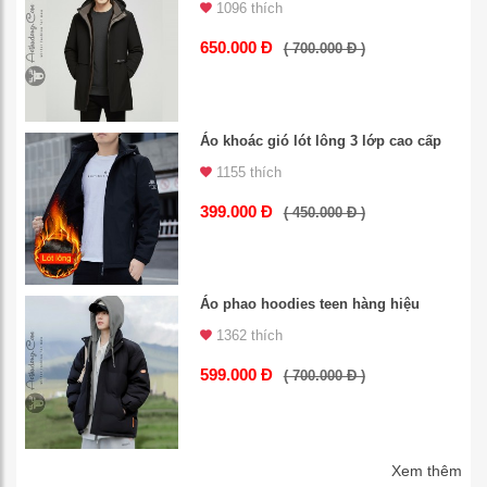
1096 thích
650.000 Đ
( 700.000 Đ )
Áo khoác gió lót lông 3 lớp cao cấp
1155 thích
399.000 Đ
( 450.000 Đ )
Áo phao hoodies teen hàng hiệu
1362 thích
599.000 Đ
( 700.000 Đ )
Xem thêm