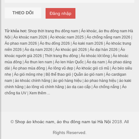
THEO DÕI
Đăng nhập
Từ khóa hot:
Shop thời trang thu đông nam
|
Áo khoác, áo thu đông nam Hà
Nội
|
Áo khoác nam 2026
|
Áo khoác nam 2025
|
Áo chống nắng nam 2026
|
Áo phao nam 2026
|
Áo thu đông 2026
|
Áo kaki nam 2026
|
Áo khoác trung
niên 2026
|
Áo dạ nam 2026
|
Áo khoác gió 2026
|
Áo đại hàn 2026
|
Áo
khoác người già 2026
|
Thời trang thu đông
|
Áo khoác lót lông
|
Áo khoác
mùa đông
|
Áo thun len nam
|
Áo len Hàn Quốc
|
Áo dạ nam
|
Áo phao dáng
dài
|
Áo phao mùa đông
|
Áo lông vũ đẹp
|
Áo khoác gió có mũ
|
Áo béo siêu
nhẹ
|
Áo gió mỏng nhẹ
|
Bộ thể thao gió
|
Quần áo gió nam
|
Áo cardigan
nam
|
áo khoác chính hãng
|
áo gió hàng hiệu
|
áo phao hàng hiệu
|
áo kaki
chính hãng
|
áo lông vũ chính hãng
|
áo dạ cao cấp
|
Áo chống nắng
|
Áo
chống tia UV
|
Xem thêm ...
©
Shop áo khoác nam, áo thu đông nam tại Hà Nội
2018. All
Rights Reserved.