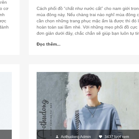
trên
o cơ
Cách phối đồ “chất như nước cất” cho nam giới tro
ình
mùa đông này. Nếu chàng trai nào nghĩ mùa đông c
ược
cần chọn những trang phục mặc ấm là được thì đó 
 dành
hoàn toàn sai lầm nhé. Với những mẹo phối đồ cực 
đơn giản dưới đây, chắc chắn sẽ giúp bạn luôn tự ti
Đọc thêm...
Aothudong Admin
3437 lượt xem