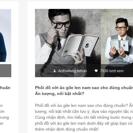
Aothudong Admin
7536 lượt xem
chuẩn
Phối đồ với áo gile len nam sao cho đúng chuẩ
Ấn tượng, nổi bật nhất?
ẩn
Phối đồ với áo gile len nam sao cho đúng chuẩn? Ấ
đơn
tượng, nổi bật nhất cần lưu ý, dựa vào nguyên tắc 
trưng
Cùng nhận định, tìm hiểu chi tiết những bước trong
ận
phối đồ với áo gile len nam dưới đây sẽ giúp bạn có
thêm nhận định đúng chuẩn nhất!