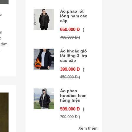
Áo phao lót
o
lông nam cao
cấp
650.000 Đ
(
am
700.000 Đ )
p,
 tâm
.
Áo khoác gió
lót lông 3 lớp
cao cấp
399.000 Đ
(
450.000 Đ )
Áo phao
hoodies teen
hàng hiệu
599.000 Đ
(
700.000 Đ )
Xem thêm