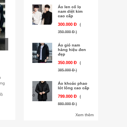
Áo len cổ lọ
nam diệt kim
cao cấp
300.000 Đ
(
350.000 Đ )
Áo gió nam
hàng hiệu đen
đẹp
350.000 Đ
(
385.000 Đ )
n
ững
Áo khoác phao
lót lông cao cấp
đồ
799.000 Đ
(
880.000 Đ )
Xem thêm