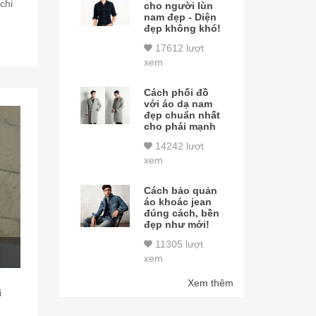
chi
cho người lùn
nam đẹp - Diện
đẹp không khó!
17612 lượt
xem
Cách phối đồ
với áo dạ nam
đẹp chuẩn nhất
cho phái mạnh
14242 lượt
xem
Cách bảo quản
áo khoác jean
đúng cách, bền
đẹp như mới!
11305 lượt
xem
Xem thêm
i