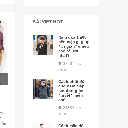
BÀI VIẾT HOT
Nam cao 1m60
nên mặc gì giúp
"ăn gian" chiều
cao tối ưu
nhất?
37387 lượt
xem
Cách phối đồ
cho nam mập
lùn đơn giản
n
"tuyệt" miễn
chê
21852 lượt
ơn
xem
n,
 màu
Cách mặc đồ