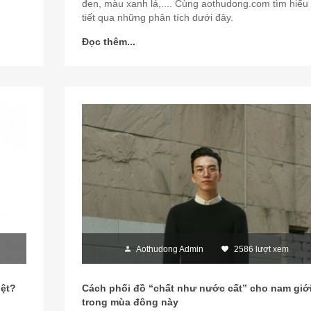
.
đen, màu xanh lá,.... Cùng aothudong.com tìm hiểu 
tiết qua những phân tích dưới đây.
Đọc thêm...
Aothudong Admin
2586 lượt xem
iệt?
Cách phối đồ “chất như nước cất” cho nam giớ
trong mùa đông này