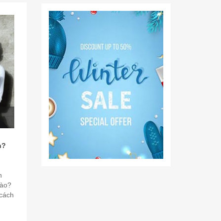
n?
n
nào?
 cách