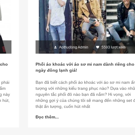
Aothudong Admin
5593 lượt xem
 cho
Phối áo khoác với áo sơ mi nam dành riêng cho
ngày đông lạnh giá!
 phái
Bạn đã biết cách phối áo khoác với áo sơ mi nam ấ
nắm
tượng với những kiểu trang phục nào? Dựa vào nh
g này
nguyên tắc phối đô nào bạn đã nắm? Hi vọng, với
 hút,
những gợi ý của chúng tôi sẽ mang đến những set 
thật ấn tượng, cuốn hút nhất
Đọc thêm...