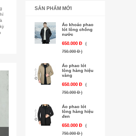
ng
SẢN PHẨM MỚI
hỉ
là
Áo khoác phao
kỳ
lót lông chống
n
nước
650.000 Đ
(
750.000 Đ )
Áo phao lót
lông hàng hiệu
vàng
650.000 Đ
(
750.000 Đ )
Áo phao lót
lông hàng hiệu
đen
650.000 Đ
(
750.000 Đ )