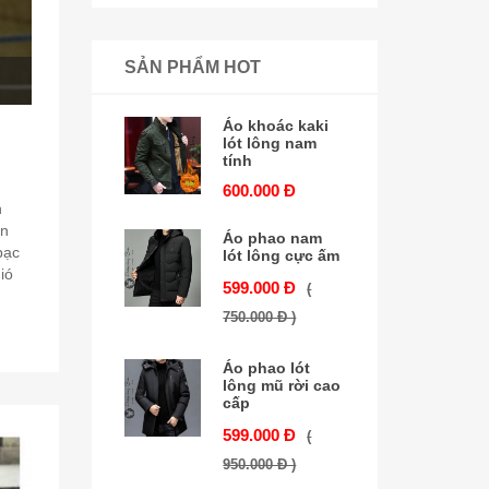
SẢN PHẨM HOT
Áo khoác kaki
lót lông nam
tính
600.000 Đ
n
ăn
Áo phao nam
bạc
lót lông cực ấm
ió
599.000 Đ
(
750.000 Đ )
Áo phao lót
lông mũ rời cao
cấp
599.000 Đ
(
950.000 Đ )