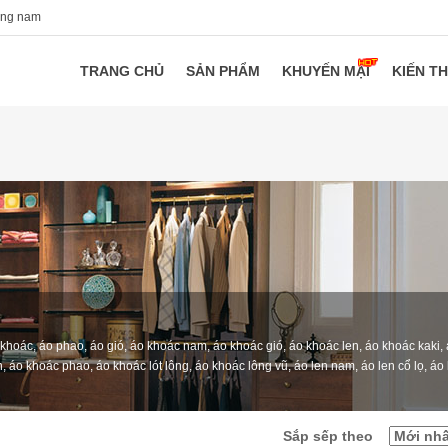
ang nam
TRANG CHỦ
SẢN PHẨM
KHUYẾN MẠI
KIẾN T
khoác, áo phao, áo gió, áo khoác nam, áo khoác gió, áo khoác len, áo khoác kaki,
, áo khoác phao, áo khoác lót lông, áo khoác lông vũ, áo len nam, áo len cổ lọ, áo 
Sắp sếp theo