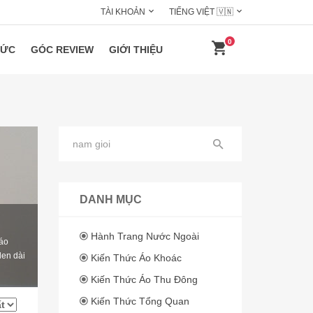
TÀI KHOẢN
TIẾNG VIỆT 🇻🇳
0
HỨC
GÓC REVIEW
GIỚI THIỆU
DANH MỤC
Hành Trang Nước Ngoài
 áo
len dài
Kiến Thức Áo Khoác
Kiến Thức Áo Thu Đông
Kiến Thức Tổng Quan