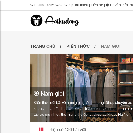
Hotline:
0969.432.820
|
Giới thiệu
|
Liên hệ
|
Tư vấn thời tr
TRANG CHỦ
KIẾN THỨC
NAM GIOI
Nam gioi
Kiến thức nổi bật về nam gioi tại Aothudong. Shop chuyên áo 
khoác dạ, áo đại hàn, áo khoác trung niên, áo phao trung niên
tay, áo giữ nhiệt, thời trang thu đông, shop áo khoác Hà Nội
Hiện có 136 bài viết