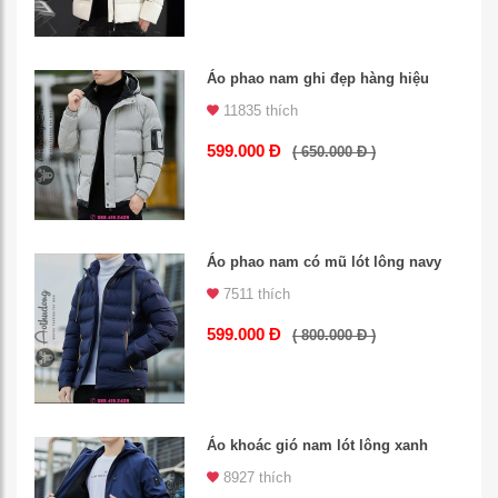
Áo phao nam ghi đẹp hàng hiệu
11835 thích
599.000 Đ
( 650.000 Đ )
Áo phao nam có mũ lót lông navy
7511 thích
599.000 Đ
( 800.000 Đ )
Áo khoác gió nam lót lông xanh
8927 thích