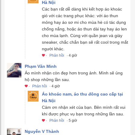
Hà Nội
Các bạn rất dễ dàng khi kết hợp áo khoác
gió với các trang phục khác: với áo thun
mỏng hay áo sơ mi cho mùa hè có tác dụng
chống nắng, hoặc áo thun dài tay hay áo len
cho mùa lạnh. Cùng với quần jean và giày
sneaker, chắc chắn bạn sẽ rất cool trong mắt
người khác.
·
Phản hồi
· 4 giờ
Phạm Văn Minh
Áo mình nhận còn đẹp hơn trong ảnh. Mình sẽ ủng
hộ shop những lần sau.
·
Phản hồi
· 4 giờ
Áo khoác nam, áo thu đông cao cấp tại
Hà Nội
Cảm ơn nhận xét của bạn. Bên mình rất vui
khi được phục vụ bạn trong những lần sau.
·
Phản hồi
· 5 giờ
Nguyễn V Thành