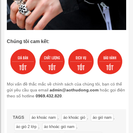
Chúng tôi cam kết:
Mọi vấn đề thắc mắc về chính sách của chúng tôi, bạn có thể
gửi yêu cầu qua email
admin@aothudong.com
hoặc gọi điện
theo số hotline
0969.432.820
.
TAGS
,
,
,
áo khoác nam
áo khoác gió
áo gió nam
,
,
áo gió 2 lớp
áo khoác gió nam