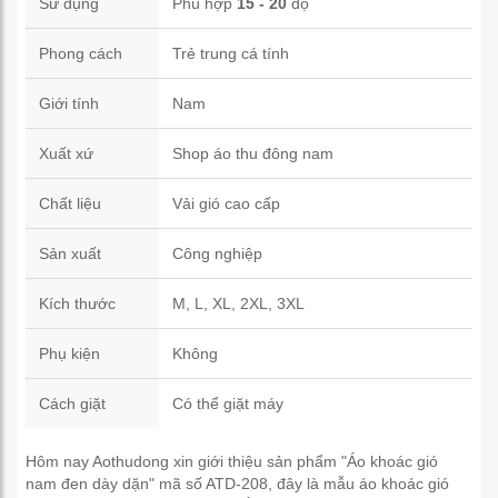
Sử dụng
Phù hợp
15 - 20
độ
Phong cách
Trẻ trung cá tính
Giới tính
Nam
Xuất xứ
Shop áo thu đông nam
Chất liệu
Vải gió cao cấp
Sản xuất
Công nghiệp
Kích thước
M, L, XL, 2XL, 3XL
Phụ kiện
Không
Cách giặt
Có thể giặt máy
Hôm nay Aothudong xin giới thiệu sản phẩm "Áo khoác gió
nam đen dày dặn" mã số ATD-208, đây là mẫu áo khoác gió