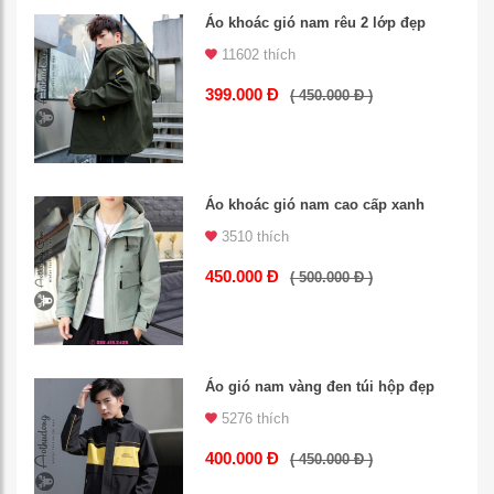
Áo khoác gió nam rêu 2 lớp đẹp
11602 thích
399.000 Đ
( 450.000 Đ )
Áo khoác gió nam cao cấp xanh
3510 thích
450.000 Đ
( 500.000 Đ )
Áo gió nam vàng đen túi hộp đẹp
5276 thích
400.000 Đ
( 450.000 Đ )