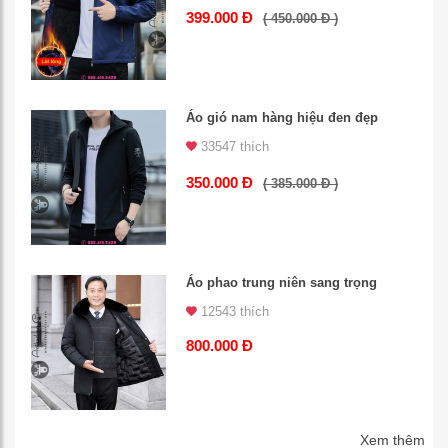
399.000 Đ
( 450.000 Đ )
Áo gió nam hàng hiệu đen đẹp
33547 thích
350.000 Đ
( 385.000 Đ )
Áo phao trung niên sang trọng
12543 thích
800.000 Đ
Xem thêm