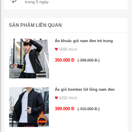
trong 5 ngày
SẢN PHẨM LIÊN QUAN
Áo khoác gió nam đen trẻ trung
5695 thích
350.000 Đ
( 399.000 Đ )
Áo gió bomber lót lông nam đen
6292 thích
399.000 Đ
( 415.000 Đ )