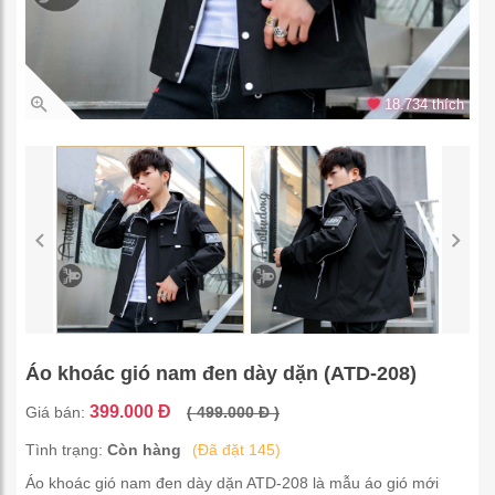
18.734 thích
Áo khoác gió nam đen dày dặn (ATD-208)
399.000 Đ
Giá bán:
( 499.000 Đ )
Tình trạng:
Còn hàng
(Đã đặt 145)
Áo khoác gió nam đen dày dặn ATD-208 là mẫu áo gió mới