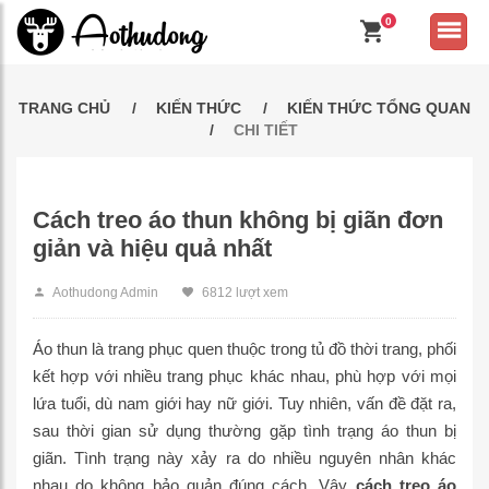
0
TRANG CHỦ
KIẾN THỨC
KIẾN THỨC TỔNG QUAN
CHI TIẾT
Cách treo áo thun không bị giãn đơn
giản và hiệu quả nhất
Aothudong Admin
6812 lượt xem
Áo thun là trang phục quen thuộc trong tủ đồ thời trang, phối
kết hợp với nhiều trang phục khác nhau, phù hợp với mọi
lứa tuổi, dù nam giới hay nữ giới. Tuy nhiên, vấn đề đặt ra,
sau thời gian sử dụng thường gặp tình trạng áo thun bị
giãn. Tình trạng này xảy ra do nhiều nguyên nhân khác
nhau do không bảo quản đúng cách. Vậy
cách treo áo