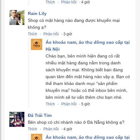
Thích
·
Phản hồi
· 4 giờ
Rain Lily
Shop có mặt hàng nào đang được khuyến mại
không ạ?
Thích
·
Phản hồi
· 3 giờ
Áo khoác nam, áo thu đông cao cấp tại
Hà Nội
Chào bạn, bên mình hiện đang có rất
nhiều mặt hàng đang nằm trong danh
sách khuyến mại. Không biết bạn đang
quan tâm đến mặt hàng nào vậy ạ. Bạn có
thể tham khảo danh mục "sản phẩm
khuyến mại" hoặc có thể inbox bên mình,
bên mình sẽ tư vấn thêm cho bạn nhé.
Thích
·
Phản hồi
· 5 giờ
Đá Trái Tim
Bên shop có chi nhánh nào ở Đà Nẵng không ạ?
Thích
·
Phản hồi
· 4 giờ
Áo khoác nam, áo thu đông cao cấp tại