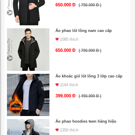
650.000 Đ
( 750.000 Đ )
Áo phao lót lông nam cao cấp
1085 thích
650.000 Đ
( 700.000 Đ )
Áo khoác gió lót lông 3 lớp cao cấp
1144 thích
399.000 Đ
( 450.000 Đ )
Áo phao hoodies teen hàng hiệu
1350 thích