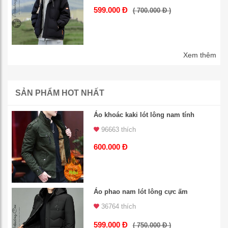
599.000 Đ
( 700.000 Đ )
Xem thêm
SẢN PHẨM HOT NHẤT
Áo khoác kaki lót lông nam tính
96663 thích
600.000 Đ
Áo phao nam lót lông cực ấm
36764 thích
599.000 Đ
( 750.000 Đ )