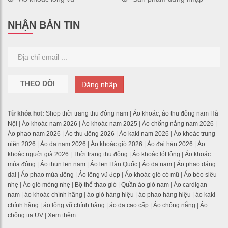
NHẬN BẢN TIN
THEO DÕI
Đăng nhập
Từ khóa hot:
Shop thời trang thu đông nam
|
Áo khoác, áo thu đông nam Hà
Nội
|
Áo khoác nam 2026
|
Áo khoác nam 2025
|
Áo chống nắng nam 2026
|
Áo phao nam 2026
|
Áo thu đông 2026
|
Áo kaki nam 2026
|
Áo khoác trung
niên 2026
|
Áo dạ nam 2026
|
Áo khoác gió 2026
|
Áo đại hàn 2026
|
Áo
khoác người già 2026
|
Thời trang thu đông
|
Áo khoác lót lông
|
Áo khoác
mùa đông
|
Áo thun len nam
|
Áo len Hàn Quốc
|
Áo dạ nam
|
Áo phao dáng
dài
|
Áo phao mùa đông
|
Áo lông vũ đẹp
|
Áo khoác gió có mũ
|
Áo béo siêu
nhẹ
|
Áo gió mỏng nhẹ
|
Bộ thể thao gió
|
Quần áo gió nam
|
Áo cardigan
nam
|
áo khoác chính hãng
|
áo gió hàng hiệu
|
áo phao hàng hiệu
|
áo kaki
chính hãng
|
áo lông vũ chính hãng
|
áo dạ cao cấp
|
Áo chống nắng
|
Áo
chống tia UV
|
Xem thêm ...