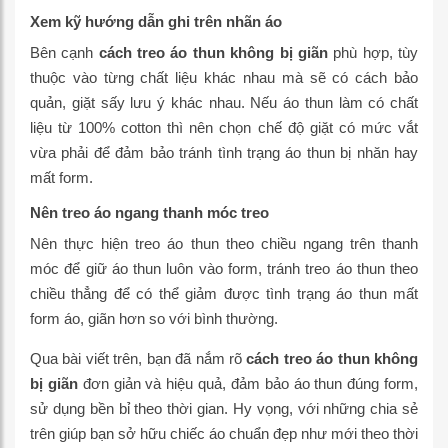
Xem kỹ hướng dẫn ghi trên nhãn áo
Bên cạnh
cách treo áo thun không bị giãn
phù hợp, tùy
thuộc vào từng chất liệu khác nhau mà sẽ có cách bảo
quản, giặt sấy lưu ý khác nhau. Nếu áo thun làm có chất
liệu từ 100% cotton thì nên chọn chế độ giặt có mức vắt
vừa phải để đảm bảo tránh tình trạng áo thun bị nhăn hay
mất form.
Nên treo áo ngang thanh móc treo
Nên thực hiện treo áo thun theo chiều ngang trên thanh
móc để giữ áo thun luôn vào form, tránh treo áo thun theo
chiều thẳng để có thể giảm được tình trạng áo thun mất
form áo, giãn hơn so với bình thường.
Qua bài viết trên, bạn đã nắm rõ
cách treo áo thun không
bị giãn
đơn giản và hiệu quả, đảm bảo áo thun đúng form,
sử dụng bền bỉ theo thời gian. Hy vọng, với những chia sẻ
trên giúp bạn sở hữu chiếc áo chuẩn đẹp như mới theo thời