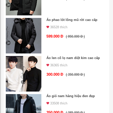
Áo phao lót lông mũ rời cao cấp
36528 thích
599.000 Đ
( 950.000 Đ )
Áo len cổ lọ nam diệt kim cao cấp
36365 thích
300.000 Đ
( 350.000 Đ )
Áo gió nam hàng hiệu đen đẹp
33508 thích
350.000 Đ
( 385.000 Đ )