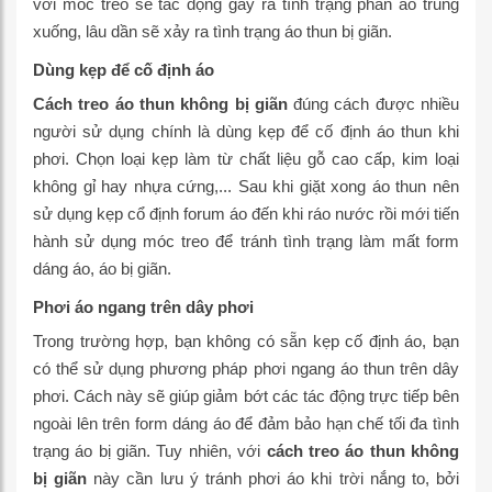
với móc treo sẽ tác động gây ra tình trạng phần áo trũng
xuống, lâu dần sẽ xảy ra tình trạng áo thun bị giãn.
Dùng kẹp để cố định áo
Cách treo áo thun không bị giãn
đúng cách được nhiều
người sử dụng chính là dùng kẹp để cố định áo thun khi
phơi. Chọn loại kẹp làm từ chất liệu gỗ cao cấp, kim loại
không gỉ hay nhựa cứng,... Sau khi giặt xong áo thun nên
sử dụng kẹp cổ định forum áo đến khi ráo nước rồi mới tiến
hành sử dụng móc treo để tránh tình trạng làm mất form
dáng áo, áo bị giãn.
Phơi áo ngang trên dây phơi
Trong trường hợp, bạn không có sẵn kẹp cố định áo, bạn
có thể sử dụng phương pháp phơi ngang áo thun trên dây
phơi. Cách này sẽ giúp giảm bớt các tác động trực tiếp bên
ngoài lên trên form dáng áo để đảm bảo hạn chế tối đa tình
trạng áo bị giãn. Tuy nhiên, với
cách treo áo thun không
bị giãn
này cần lưu ý tránh phơi áo khi trời nắng to, bởi