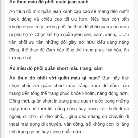
Áo thun màu đỏ phối quần jean xanh
Áo thun đỏ mix quần jean xanh cạp cao sẽ mang đến outfit
hack dáng và chiều cao tối ưu hơn. Nếu bạn còn băn
khoăn chưa có ý tưởng phối áo thun đỏ phối quần jean màu
gì phù hợp? Chọn kết hợp quần jean đen, xám, xanh,.... Ưu
tiên phối ưu tiên những đôi giày sở hữu kiểu dáng năng
động, thể thao để đảm bảo tổng thể trang phục hài hòa, ấn
tượng nhất.
Áo màu đỏ phối quần short màu trắng, xám
Áo thun đỏ phối với quần màu gì nam
? Bạn hãy thử
chọn phối với quần short màu trắng, xám để đảm bảo
mang đến tổng thể trang phục khỏe khoắn, năng động hơn.
Đồng thời, quần short là trang phục quen thuộc trong những
ngày mùa hè thời tiết nắng nóng hay trong các buổi đi dã
ngoại, đi chơi, đi dạo phố,... giúp các chàng có chuyến đi
thoải mái trong di chuyển, vận động, sẽ không còn lo lắng
tình trạng gò bó hay cứng nhắc nữa.