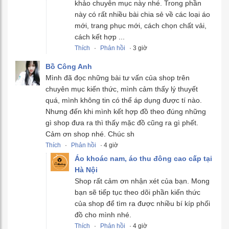
khảo chuyên mục này nhé. Trong phần
này có rất nhiều bài chia sẻ về các loại áo
mới, trang phục mới, cách chọn chất vải,
cách kết hợp ...
Thích
·
Phản hồi
· 3 giờ
Bồ Công Anh
Mình đã đọc những bài tư vấn của shop trên
chuyên mục kiến thức, mình cảm thấy lý thuyết
quá, mình không tin có thể áp dụng được tí nào.
Nhưng đến khi mình kết hợp đồ theo đúng những
gì shop đưa ra thì thấy mặc đồ cũng ra gì phết.
Cảm ơn shop nhé. Chúc sh
Thích
·
Phản hồi
· 4 giờ
Áo khoác nam, áo thu đông cao cấp tại
Hà Nội
Shop rất cảm ơn nhận xét của bạn. Mong
bạn sẽ tiếp tục theo dõi phần kiến thức
của shop để tìm ra được nhiều bí kíp phối
đồ cho mình nhé.
Thích
·
Phản hồi
· 4 giờ