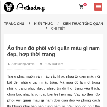
0
TRANG CHỦ
KIẾN THỨC
KIẾN THỨC TỔNG QUAN
CHI TIẾT
Áo thun đỏ phối với quần màu gì nam
đẹp, hợp thời trang
Aothudong Admin
7875 lượt xem
Trang phục muôn vàn màu sắc khác nhau từ gam màu nổi
bật đến những gam màu trầm. Và màu đỏ là một trong
những trang phục được nhiều tín đồ thời trang yêu thích,
chọn lựa, nhất là với các bạn trẻ hiện nay. Vậy
áo thun đỏ
phối với quần màu gì nam
đơn giản đẹp và phong cách
thì không phải bạn nào cũng nắm rõ. Vậy phối đồ như thế