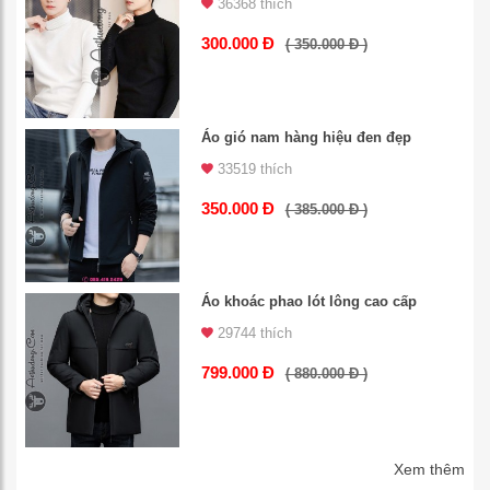
36368 thích
300.000 Đ
( 350.000 Đ )
Áo gió nam hàng hiệu đen đẹp
33519 thích
350.000 Đ
( 385.000 Đ )
Áo khoác phao lót lông cao cấp
29744 thích
799.000 Đ
( 880.000 Đ )
Xem thêm