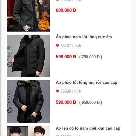
600.000 Đ
Áo phao nam lót lông cực ấm
36767 thích
599.000 Đ
( 750.000 Đ )
Áo phao lót lông mũ rời cao cấp
36529 thích
599.000 Đ
( 950.000 Đ )
Áo len cổ lọ nam diệt kim cao cấp