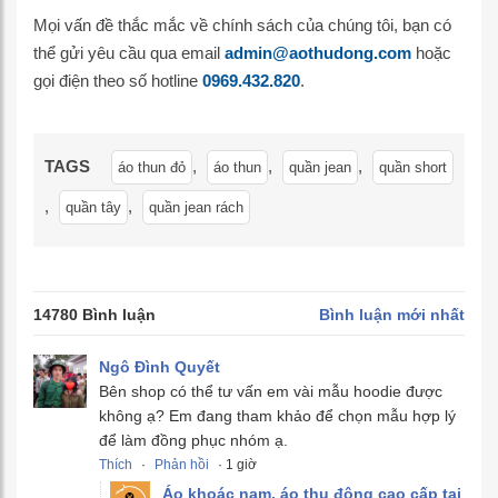
Mọi vấn đề thắc mắc về chính sách của chúng tôi, bạn có
thể gửi yêu cầu qua email
admin@aothudong.com
hoặc
gọi điện theo số hotline
0969.432.820
.
TAGS
,
,
,
áo thun đỏ
áo thun
quần jean
quần short
,
,
quần tây
quần jean rách
14780 Bình luận
Bình luận mới nhất
Ngô Đình Quyết
Bên shop có thể tư vấn em vài mẫu hoodie được
không ạ? Em đang tham khảo để chọn mẫu hợp lý
để làm đồng phục nhóm ạ.
Thích
·
Phản hồi
· 1 giờ
Áo khoác nam, áo thu đông cao cấp tại