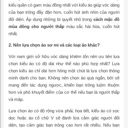
kiểu quần có gam màu đồng nhất với kiểu áo giúp vóc dáng
của bạn trông đầy đặn hơn, cuốn hút ánh nhìn của người
đối diện. Áp dụng những bí quyết nhỏ trong
cách mặc đồ
mùa đông cho người thấp
màu sắc hài hòa, cuốn hút
nhất.
2. Nên lựa chọn áo sơ mi và các loại áo khác?
Với nam giới sở hữu vóc dáng khiêm tốn nên ưu tiên lựa
chọn kiểu áo có độ dài như thế nào phù hợp nhất? Lựa
chọn kiểu áo chỉ dài hơn hông một chút là lựa chọn thông
minh dành cho bạn. Không nên chọn áo quá ngắn, bởi sẽ
mang đến tác dụng ngược, khiến bạn trông luộm thuộm
hơn và phô khuyết điểm của cơ thể nếu bạn là người thấp
và mập.
Lựa chọn áo có độ rộng vừa phải, họa tiết, kiểu áo có sọc
dọc hoặc áo cổ chữ V sẽ đánh lừa cảm giác người đối
diện, tạo cảm giác bạn trông cao hơn rất nhiều. Nếu bạn