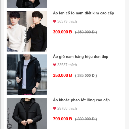
Áo len cổ lọ nam diệt kim cao cấp
36379 thích
300.000 Đ
( 350.000 Đ )
Áo gió nam hàng hiệu đen đẹp
33537 thích
350.000 Đ
( 385.000 Đ )
Áo khoác phao lót lông cao cấp
29758 thích
799.000 Đ
( 880.000 Đ )