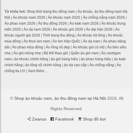
Từ khóa hot:
Shop thời trang thu đông nam
|
Áo khoác, áo thu đông nam Hà
Nội
|
Áo khoác nam 2026
|
Áo khoác nam 2025
|
Áo chống nắng nam 2026
|
Áo phao nam 2026
|
Áo thu đông 2026
|
Áo kaki nam 2026
|
Áo khoác trung
niên 2026
|
Áo dạ nam 2026
|
Áo khoác gió 2026
|
Áo đại hàn 2026
|
Áo
khoác người già 2026
|
Thời trang thu đông
|
Áo khoác lót lông
|
Áo khoác
mùa đông
|
Áo thun len nam
|
Áo len Hàn Quốc
|
Áo dạ nam
|
Áo phao dáng
dài
|
Áo phao mùa đông
|
Áo lông vũ đẹp
|
Áo khoác gió có mũ
|
Áo béo siêu
nhẹ
|
Áo gió mỏng nhẹ
|
Bộ thể thao gió
|
Quần áo gió nam
|
Áo cardigan
nam
|
áo khoác chính hãng
|
áo gió hàng hiệu
|
áo phao hàng hiệu
|
áo kaki
chính hãng
|
áo lông vũ chính hãng
|
áo dạ cao cấp
|
Áo chống nắng
|
Áo
chống tia UV
|
Xem thêm ...
©
Shop áo khoác nam, áo thu đông nam tại Hà Nội
2018. All
Rights Reserved.
Zeanus
Facebook
Shop đồ bơi