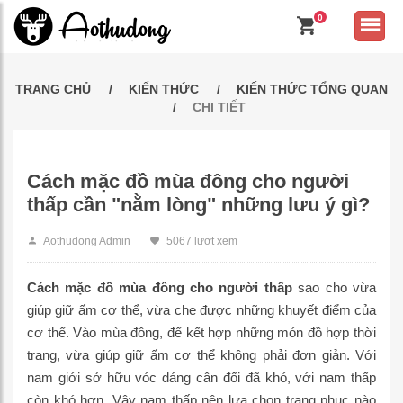
0
TRANG CHỦ
KIẾN THỨC
KIẾN THỨC TỔNG QUAN
CHI TIẾT
Cách mặc đồ mùa đông cho người
thấp cần "nằm lòng" những lưu ý gì?
Aothudong Admin
5067 lượt xem
Cách mặc đồ mùa đông cho người thấp
sao cho vừa
giúp giữ ấm cơ thể, vừa che được những khuyết điểm của
cơ thể. Vào mùa đông, để kết hợp những món đồ hợp thời
trang, vừa giúp giữ ấm cơ thể không phải đơn giản. Với
nam giới sở hữu vóc dáng cân đối đã khó, với nam thấp
còn khó hơn. Vậy nam thấp nên lựa chọn trang phục nào