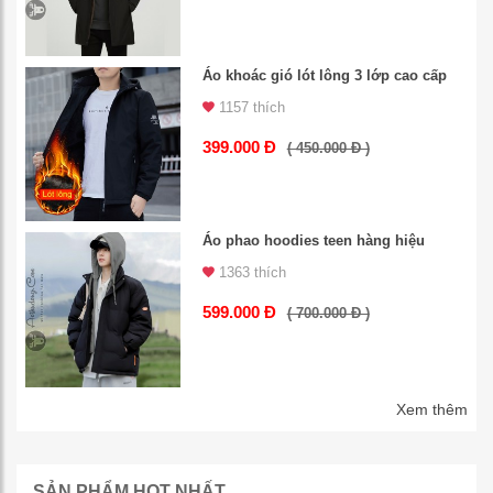
Áo khoác gió lót lông 3 lớp cao cấp
1157 thích
399.000 Đ
( 450.000 Đ )
Áo phao hoodies teen hàng hiệu
1363 thích
599.000 Đ
( 700.000 Đ )
Xem thêm
SẢN PHẨM HOT NHẤT