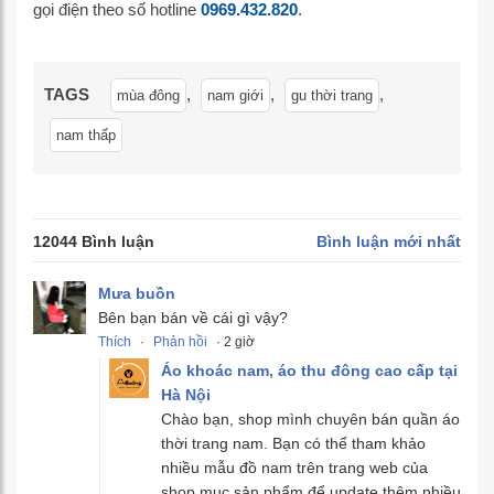
gọi điện theo số hotline
0969.432.820
.
TAGS
,
,
,
mùa đông
nam giới
gu thời trang
nam thấp
12044 Bình luận
Bình luận mới nhất
Mưa buồn
Bên bạn bán về cái gì vậy?
Thích
·
Phản hồi
· 2 giờ
Áo khoác nam, áo thu đông cao cấp tại
Hà Nội
Chào bạn, shop mình chuyên bán quần áo
thời trang nam. Bạn có thể tham khảo
nhiều mẫu đồ nam trên trang web của
shop mục sản phẩm để update thêm nhiều