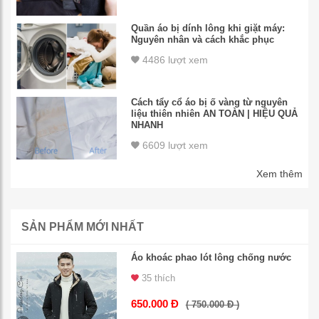
Quần áo bị dính lông khi giặt máy:
Nguyên nhân và cách khắc phục
4486 lượt xem
Cách tẩy cổ áo bị ố vàng từ nguyên
liệu thiên nhiên AN TOÀN | HIỆU QUẢ
NHANH
6609 lượt xem
Xem thêm
SẢN PHẨM MỚI NHẤT
Áo khoác phao lót lông chống nước
35 thích
650.000 Đ
( 750.000 Đ )