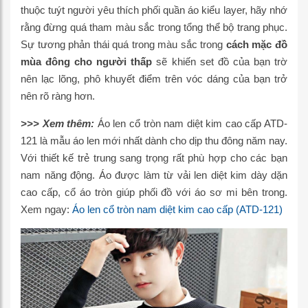
thuộc tuýt người yêu thích phối quần áo kiểu layer, hãy nhớ
rằng đừng quá tham màu sắc trong tổng thể bộ trang phục.
Sự tương phản thái quá trong màu sắc trong
cách mặc đồ
mùa đông cho người thấp
sẽ khiến set đồ của bạn trờ
nên lạc lõng, phô khuyết điểm trên vóc dáng của bạn trở
nên rõ ràng hơn.
>>> Xem thêm:
Áo len cổ tròn nam diệt kim cao cấp ATD-
121 là mẫu áo len mới nhất dành cho dịp thu đông năm nay.
Với thiết kế trẻ trung sang trọng rất phù hợp cho các bạn
nam năng động. Áo được làm từ vải len diệt kim dày dặn
cao cấp, cổ áo tròn giúp phối đồ với áo sơ mi bên trong.
Xem ngay:
Áo len cổ tròn nam diệt kim cao cấp (ATD-121)