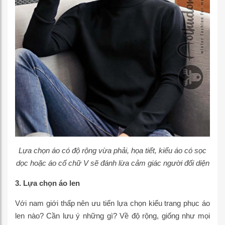
Lựa chọn áo có độ rộng vừa phải, họa tiết, kiểu áo có sọc
dọc hoặc áo cổ chữ V sẽ đánh lừa cảm giác người đối diện
3. Lựa chọn áo len
Với nam giới thấp nên ưu tiến lựa chọn kiểu trang phục áo
len nào? Cần lưu ý những gì? Về độ rộng, giống như mọi