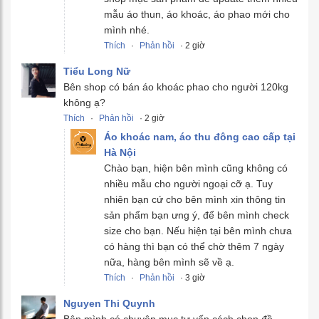
mẫu áo thun, áo khoác, áo phao mới cho
mình nhé.
Thích
·
Phản hồi
· 2 giờ
Tiểu Long Nữ
Bên shop có bán áo khoác phao cho người 120kg
không ạ?
Thích
·
Phản hồi
· 2 giờ
Áo khoác nam, áo thu đông cao cấp tại
Hà Nội
Chào bạn, hiện bên mình cũng không có
nhiều mẫu cho người ngoại cỡ ạ. Tuy
nhiên bạn cứ cho bên mình xin thông tin
sản phẩm bạn ưng ý, để bên mình check
size cho bạn. Nếu hiện tại bên mình chưa
có hàng thì bạn có thể chờ thêm 7 ngày
nữa, hàng bên mình sẽ về ạ.
Thích
·
Phản hồi
· 3 giờ
Nguyen Thi Quynh