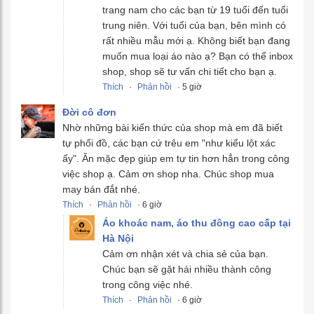
trang nam cho các bạn từ 19 tuổi đến tuổi
trung niên. Với tuổi của bạn, bên mình có
rất nhiều mẫu mới ạ. Không biết bạn đang
muốn mua loại áo nào ạ? Bạn có thể inbox
shop, shop sẽ tư vấn chi tiết cho bạn ạ.
Thích
·
Phản hồi
· 5 giờ
Đời cô đơn
Nhờ những bài kiến thức của shop mà em đã biết
tự phối đồ, các bạn cứ trêu em "như kiểu lột xác
ấy". Ăn mặc đẹp giúp em tự tin hơn hẳn trong công
việc shop ạ. Cảm ơn shop nha. Chúc shop mua
may bán đắt nhé.
Thích
·
Phản hồi
· 6 giờ
Áo khoác nam, áo thu đông cao cấp tại
Hà Nội
Cảm ơn nhận xét và chia sẻ của bạn.
Chúc bạn sẽ gặt hái nhiều thành công
trong công việc nhé.
Thích
·
Phản hồi
· 6 giờ