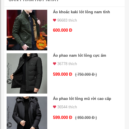
Áo khoác kaki lót lông nam tính
96683 thích
600.000 Đ
Áo phao nam lót lông cực ấm
36778 thích
599.000 Đ
( 750.000 Đ )
Áo phao lót lông mũ rời cao cấp
36544 thích
599.000 Đ
( 950.000 Đ )