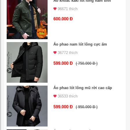
Áo khoác kaki lót lông nam tính
96671 thích
600.000 Đ
Áo phao nam lót lông cực ấm
36772 thích
599.000 Đ
( 750.000 Đ )
Áo phao lót lông mũ rời cao cấp
36533 thích
599.000 Đ
( 950.000 Đ )