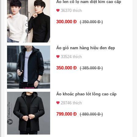
Áo len cổ lọ nam diệt kim cao cấp
36370 thích
300.000 Đ
( 350.000 Đ )
Áo gió nam hàng hiệu đen đẹp
33524 thích
350.000 Đ
( 385.000 Đ )
Áo khoác phao lót lông cao cấp
29746 thích
799.000 Đ
( 880.000 Đ )