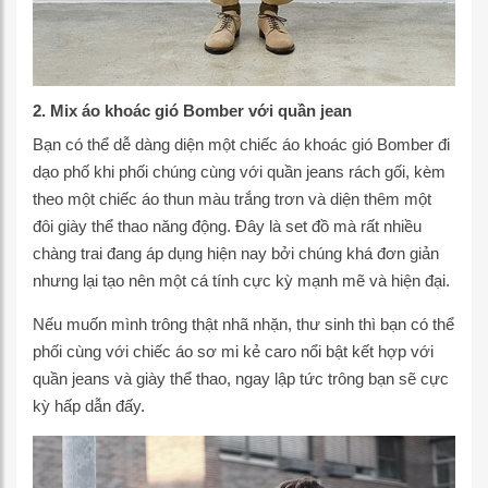
2. Mix áo khoác gió Bomber với quần jean
Bạn có thể dễ dàng diện một chiếc áo khoác gió Bomber đi
dạo phố khi phối chúng cùng với quần jeans rách gối, kèm
theo một chiếc áo thun màu trắng trơn và diện thêm một
đôi giày thể thao năng động. Đây là set đồ mà rất nhiều
chàng trai đang áp dụng hiện nay bởi chúng khá đơn giản
nhưng lại tạo nên một cá tính cực kỳ mạnh mẽ và hiện đại.
Nếu muốn mình trông thật nhã nhặn, thư sinh thì bạn có thể
phối cùng với chiếc áo sơ mi kẻ caro nổi bật kết hợp với
quần jeans và giày thể thao, ngay lập tức trông bạn sẽ cực
kỳ hấp dẫn đấy.