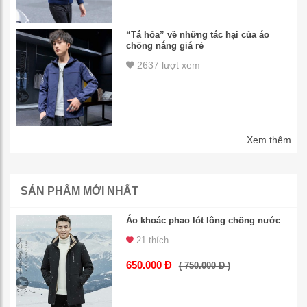
“Tá hỏa” về những tác hại của áo
chống nắng giá rẻ
2637 lượt xem
Xem thêm
SẢN PHẨM MỚI NHẤT
Áo khoác phao lót lông chống nước
21 thích
650.000 Đ
( 750.000 Đ )