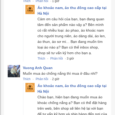
Thích
·
Phản hồi
· 1 giờ
Áo khoác nam, áo thu đông cao cấp tại
Hà Nội
Cảm ơn câu hỏi của bạn, bạn đang quan
tâm đến sản phẩm nào vậy ạ? Bên mình
có rất nhiều loại: áo phao, áo khoác nam
cho người trung niên, áo dáng dài, áo len,
áo thun, áo sơ mi… Bạn đang muốn tìm
loại áo nào ạ? Bạn có thể inbox shop,
shop sẽ tư vấn kỹ hơn cho bạn ạ.
Thích
·
Phản hồi
· 3 giờ
Vuong Anh Quan
Muốn mua áo chống nắng thì mua ở đâu nhỉ?
Thích
·
Phản hồi
· 2 giờ
Áo khoác nam, áo thu đông cao cấp tại
Hà Nội
Chào bạn, hiện bạn đang muốn mua áo
khoác chống nắng ạ? Bạn có thể đặt hàng
trên web, bên shop sẽ liên hệ lại với bạn
để tư vấn kỹ hơn và ship hàng đến nơi của