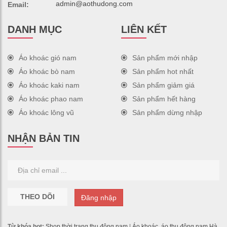
admin@aothudong.com
Email:
DANH MỤC
LIÊN KẾT
Áo khoác gió nam
Sản phẩm mới nhập
Áo khoác bò nam
Sản phẩm hot nhất
Áo khoác kaki nam
Sản phẩm giảm giá
Áo khoác phao nam
Sản phẩm hết hàng
Áo khoác lông vũ
Sản phẩm dừng nhập
NHẬN BẢN TIN
THEO DÕI
Đăng nhập
Từ khóa hot:
Shop thời trang thu đông nam
|
Áo khoác, áo thu đông nam Hà