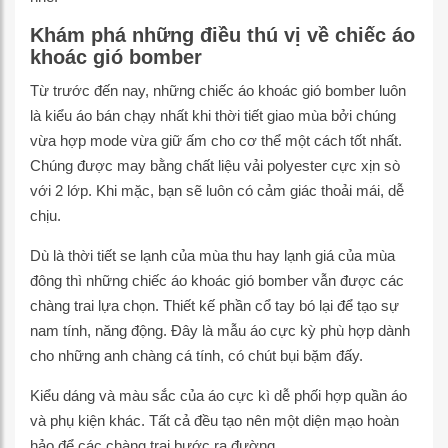
Khám phá những điều thú vị về chiếc áo
khoác gió bomber
Từ trước đến nay, những chiếc áo khoác gió bomber luôn
là kiểu áo bán chạy nhất khi thời tiết giao mùa bởi chúng
vừa hợp mode vừa giữ ấm cho cơ thể một cách tốt nhất.
Chúng được may bằng chất liệu vải polyester cực xịn sò
với 2 lớp. Khi mặc, bạn sẽ luôn có cảm giác thoải mái, dễ
chịu.
Dù là thời tiết se lạnh của mùa thu hay lạnh giá của mùa
đông thì những chiếc áo khoác gió bomber vẫn được các
chàng trai lựa chọn. Thiết kế phần cổ tay bó lại để tạo sự
nam tính, năng động. Đây là mẫu áo cực kỳ phù hợp dành
cho những anh chàng cá tính, có chút bụi bặm đấy.
Kiểu dáng và màu sắc của áo cực kì dễ phối hợp quần áo
và phụ kiện khác. Tất cả đều tạo nên một diện mạo hoàn
hảo để các chàng trai bước ra đường.