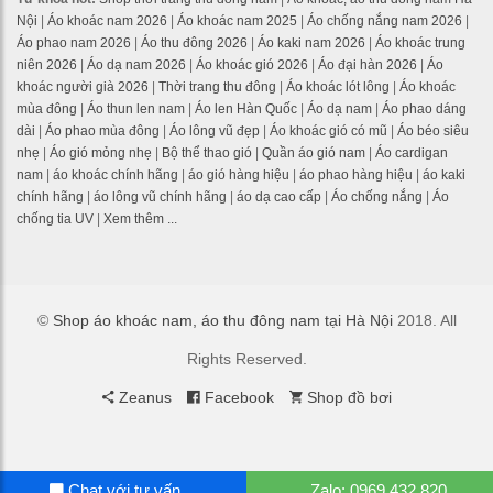
Nội
|
Áo khoác nam 2026
|
Áo khoác nam 2025
|
Áo chống nắng nam 2026
|
Áo phao nam 2026
|
Áo thu đông 2026
|
Áo kaki nam 2026
|
Áo khoác trung
niên 2026
|
Áo dạ nam 2026
|
Áo khoác gió 2026
|
Áo đại hàn 2026
|
Áo
khoác người già 2026
|
Thời trang thu đông
|
Áo khoác lót lông
|
Áo khoác
mùa đông
|
Áo thun len nam
|
Áo len Hàn Quốc
|
Áo dạ nam
|
Áo phao dáng
dài
|
Áo phao mùa đông
|
Áo lông vũ đẹp
|
Áo khoác gió có mũ
|
Áo béo siêu
nhẹ
|
Áo gió mỏng nhẹ
|
Bộ thể thao gió
|
Quần áo gió nam
|
Áo cardigan
nam
|
áo khoác chính hãng
|
áo gió hàng hiệu
|
áo phao hàng hiệu
|
áo kaki
chính hãng
|
áo lông vũ chính hãng
|
áo dạ cao cấp
|
Áo chống nắng
|
Áo
chống tia UV
|
Xem thêm ...
©
Shop áo khoác nam, áo thu đông nam tại Hà Nội
2018. All
Rights Reserved.
Zeanus
Facebook
Shop đồ bơi
Chat với tư vấn
Zalo: 0969.432.820