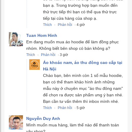
bạn ạ. Trong trường hợp bạn muốn đến
thử trực tiếp thì bạn có thể qua thử trực
tiếp tại cửa hàng của shop ạ.
Thích
·
Phản hồi
· 4 giờ
Tuan Hom Hinh
Em đang muốn mua áo hoodie để làm đồng phục
nhóm. Không biết bên shop có bán không ạ?
Thích
·
Phản hồi
· 3 giờ
Áo khoác nam, áo thu đông cao cấp tại
Hà Nội
Chào bạn, bên mình còn 1 số mẫu hoodie,
bạn có thể tham khảo hình ảnh những
mẫu này ở chuyên mục "áo thu đông nam"
để chọn ra được sản phẩm ưng ý bạn nhé.
Bạn cần tư vấn thêm thì inbox mình nhé.
Thích
·
Phản hồi
· 5 giờ
Nguyễn Duy Anh
Mình muốn mua hàng, làm thế nào để thanh toán
vậy shop?