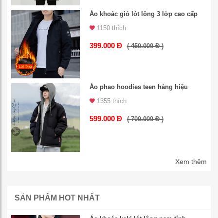
Áo khoác gió lót lông 3 lớp cao cấp
1150 thích
399.000 Đ
( 450.000 Đ )
Áo phao hoodies teen hàng hiệu
1355 thích
599.000 Đ
( 700.000 Đ )
Xem thêm
SẢN PHẨM HOT NHẤT