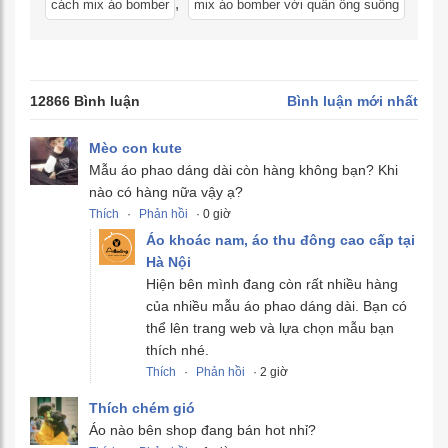
,
cách mix áo bomber
mix áo bomber với quần ống suông
12866 Bình luận
Bình luận mới nhất
Mèo con kute
Mẫu áo phao dáng dài còn hàng không bạn? Khi
nào có hàng nữa vậy ạ?
Thích
·
Phản hồi
· 0 giờ
Áo khoác nam, áo thu đông cao cấp tại
Hà Nội
Hiện bên mình đang còn rất nhiều hàng
của nhiều mẫu áo phao dáng dài. Bạn có
thể lên trang web và lựa chọn mẫu bạn
thích nhé.
Thích
·
Phản hồi
· 2 giờ
Thích chém gió
Áo nào bên shop đang bán hot nhỉ?