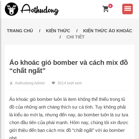
0
TRANG CHỦ
KIẾN THỨC
KIẾN THỨC ÁO KHOÁC
CHI TIẾT
Áo khoác gió bomber và cách mix đồ
“chất ngất”
Aothudong Admin
3014 lượt xem
Áo khoác gió bomber luôn là item không thể thiếu trong tủ
đồ của những anh chàng thích sự cá tính. Tuy không phải
là kiểu áo mới lạ, nhưng đến nay, áo bomber luôn là sự lựa
chọn đầu tiên của phái mạnh. Hôm nay, chúng tôi xin được
giới thiệu đến bạn cách mix đồ “chất ngất” với áo bomber
nhé.