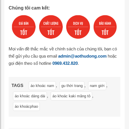
Chúng tôi cam kết:
Mọi vấn đề thắc mắc về chính sách của chúng tôi, bạn có
thể gửi yêu cầu qua email
admin@aothudong.com
hoặc
gọi điện theo số hotline
0969.432.820
.
TAGS
,
,
,
áo khoác nam
gu thời trang
nam giới
,
,
áo khoác dáng dài
áo khoác kaki măng tô
áo khoácphao