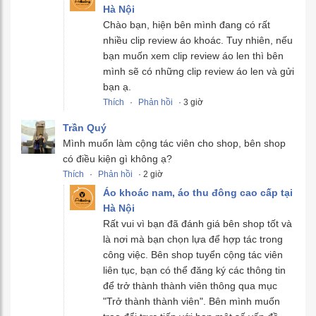
Hà Nội
Chào bạn, hiện bên mình đang có rất
nhiều clip review áo khoác. Tuy nhiên, nếu
bạn muốn xem clip review áo len thì bên
mình sẽ có những clip review áo len và gửi
bạn ạ.
Thích
·
Phản hồi
· 3 giờ
Trần Quý
Mình muốn làm cộng tác viên cho shop, bên shop
có điều kiện gì không ạ?
Thích
·
Phản hồi
· 2 giờ
Áo khoác nam, áo thu đông cao cấp tại
Hà Nội
Rất vui vì bạn đã đánh giá bên shop tốt và
là nơi mà bạn chọn lựa để hợp tác trong
công việc. Bên shop tuyển cộng tác viên
liên tục, bạn có thể đăng ký các thông tin
để trở thành thành viên thông qua mục
"Trở thành thành viên". Bên mình muốn