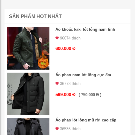
SẢN PHẨM HOT NHẤT
Áo khoác kaki lót lông nam tính
96674 thích
600.000 Đ
Áo phao nam lót lông cực ấm
36773 thích
599.000 Đ
( 750.000 Đ )
Áo phao lót lông mũ rời cao cấp
36535 thích