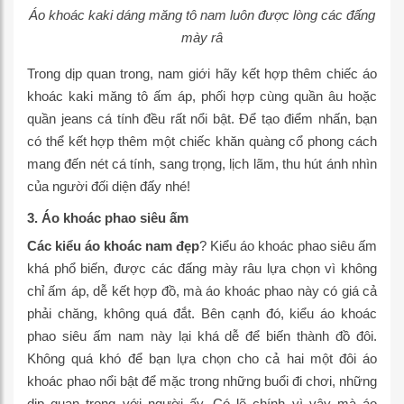
Áo khoác kaki dáng măng tô nam luôn được lòng các đấng
mày râ
Trong dịp quan trong, nam giới hãy kết hợp thêm chiếc áo
khoác kaki măng tô ấm áp, phối hợp cùng quần âu hoặc
quần jeans cá tính đều rất nổi bật. Để tạo điểm nhấn, bạn
có thể kết hợp thêm một chiếc khăn quàng cổ phong cách
mang đến nét cá tính, sang trọng, lịch lãm, thu hút ánh nhìn
của người đối diện đấy nhé!
3. Áo khoác phao siêu ấm
Các kiểu áo khoác nam đẹp
? Kiểu áo khoác phao siêu ấm
khá phổ biến, được các đấng mày râu lựa chọn vì không
chỉ ấm áp, dễ kết hợp đồ, mà áo khoác phao này có giá cả
phải chăng, không quá đắt. Bên cạnh đó, kiểu áo khoác
phao siêu ấm nam này lại khá dễ để biến thành đồ đôi.
Không quá khó để bạn lựa chọn cho cả hai một đôi áo
khoác phao nổi bật để mặc trong những buổi đi chơi, những
dịp quan trọng với người ấy. Có lẽ chính vì vậy mà áo