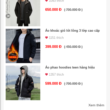
1093 thích
650.000 Đ
( 700.000 Đ )
Áo khoác gió lót lông 3 lớp cao cấp
1151 thích
399.000 Đ
( 450.000 Đ )
Áo phao hoodies teen hàng hiệu
1357 thích
599.000 Đ
( 700.000 Đ )
Xem thêm