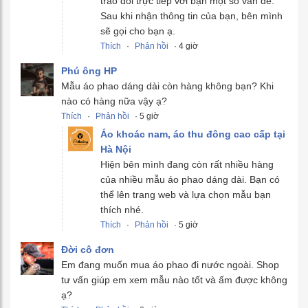
trao đổi trực tiếp với bạn một số vấn đề.
Sau khi nhận thông tin của bạn, bên mình
sẽ gọi cho bạn ạ.
Thích
·
Phản hồi
· 4 giờ
Phú ông HP
Mẫu áo phao dáng dài còn hàng không bạn? Khi
nào có hàng nữa vậy ạ?
Thích
·
Phản hồi
· 5 giờ
Áo khoác nam, áo thu đông cao cấp tại
Hà Nội
Hiện bên mình đang còn rất nhiều hàng
của nhiều mẫu áo phao dáng dài. Bạn có
thể lên trang web và lựa chọn mẫu bạn
thích nhé.
Thích
·
Phản hồi
· 5 giờ
Đời cô đơn
Em đang muốn mua áo phao đi nước ngoài. Shop
tư vấn giúp em xem mẫu nào tốt và ấm được không
ạ?