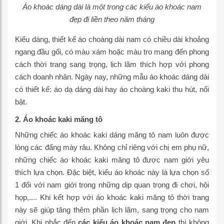
Áo khoác dáng dài là một trong các kiểu áo khoác nam
đẹp đi liền theo năm tháng
Kiểu dáng, thiết kế áo choàng dài nam có chiều dài khoảng
ngang đầu gối, có màu xám hoặc màu tro mang đến phong
cách thời trang sang trọng, lịch lãm thích hợp với phong
cách doanh nhân. Ngày nay, những mẫu áo khoác dáng dài
có thiết kế: áo dạ dáng dài hay áo choàng kaki thu hút, nổi
bật.
2. Áo khoác kaki măng tô
Những chiếc áo khoác kaki dáng măng tô nam luôn được
lòng các đấng mày râu. Không chỉ riêng với chị em phụ nữ,
những chiếc áo khoác kaki măng tô được nam giới yêu
thích lựa chọn. Đặc biệt, kiếu áo khoác này là lựa chọn số
1 đối với nam giới trong những dịp quan trọng đi chơi, hội
họp,.... Khi kết hợp với áo khoác kaki măng tô thời trang
này sẽ giúp tăng thêm phần lịch lãm, sang trọng cho nam
giới. Khi nhắc đến
các kiểu áo khoác nam đẹp
thì không