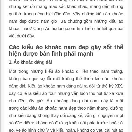
những set đồ mang màu sắc khác nhau, mang đến những
gu thời trang riêng biệt độc đáo. Vậy những kiểu áo khoác
nam đẹp được nam giới ưa chuộng gồm những kiểu áo
khoác nào? Cùng Aothudong.com tìm hiểu chi tiết qua bài
viết dưới đây.
Các kiểu áo khoác nam đẹp gây sốt thể
hiện được bản lĩnh phái mạnh
1. Áo khoác dáng dài
Một trong những kiểu áo khoác đi liền theo năm tháng,
không bao giờ sợ lỗi mốt không thể thiếu kiểu áo khoác
dáng dài. Kiểu áo khoác nam dáng dài ra đời từ thế kỷ XIX,
đây có lẽ là kiểu áo "cũ" nhưng vẫn luôn thu hút từ xa xưa
cho đến bây giờ. Áo choàng dáng dài nam này là một
trong
các kiểu áo khoác nam đẹp
theo năm tháng, dường
như kiểu dáng không thay đổi đáng kể, vẫn giữ nguyên một
số đặc điểm: không có đường khâu nổi phía trước hoặc ở
eo, ve áo hình chữ V và kiểu ngắn, không có vạt, cài nút áo