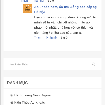
Thích
·
Phản hồi
· 6 giờ
Áo khoác nam, áo thu đông cao cấp tại
Hà Nội
Bạn có thể inbox shop được không ạ? Bên
mình sẽ tư vấn chi tiết những mẫu áo
phao mới nhất, phù hợp với sở thích và
cân nặng / chiều cao của bạn ạ.
Thích
·
Phản hồi
· 6 giờ
DANH MỤC
Hành Trang Nước Ngoài
Kiến Thức Áo Khoác