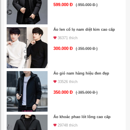
599.000 Đ
( 950.000 Đ )
Áo len cổ lọ nam diệt kim cao cấp
36371 thích
300.000 Đ
( 350.000 Đ )
Áo gió nam hàng hiệu đen đẹp
33526 thích
350.000 Đ
( 385.000 Đ )
Áo khoác phao lót lông cao cấp
29748 thích