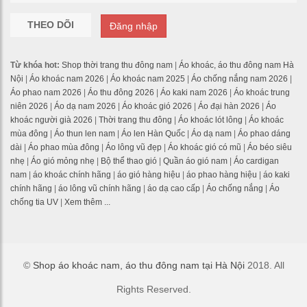
THEO DÕI
Đăng nhập
Từ khóa hot:
Shop thời trang thu đông nam
|
Áo khoác, áo thu đông nam Hà
Nội
|
Áo khoác nam 2026
|
Áo khoác nam 2025
|
Áo chống nắng nam 2026
|
Áo phao nam 2026
|
Áo thu đông 2026
|
Áo kaki nam 2026
|
Áo khoác trung
niên 2026
|
Áo dạ nam 2026
|
Áo khoác gió 2026
|
Áo đại hàn 2026
|
Áo
khoác người già 2026
|
Thời trang thu đông
|
Áo khoác lót lông
|
Áo khoác
mùa đông
|
Áo thun len nam
|
Áo len Hàn Quốc
|
Áo dạ nam
|
Áo phao dáng
dài
|
Áo phao mùa đông
|
Áo lông vũ đẹp
|
Áo khoác gió có mũ
|
Áo béo siêu
nhẹ
|
Áo gió mỏng nhẹ
|
Bộ thể thao gió
|
Quần áo gió nam
|
Áo cardigan
nam
|
áo khoác chính hãng
|
áo gió hàng hiệu
|
áo phao hàng hiệu
|
áo kaki
chính hãng
|
áo lông vũ chính hãng
|
áo dạ cao cấp
|
Áo chống nắng
|
Áo
chống tia UV
|
Xem thêm ...
©
Shop áo khoác nam, áo thu đông nam tại Hà Nội
2018. All
Rights Reserved.