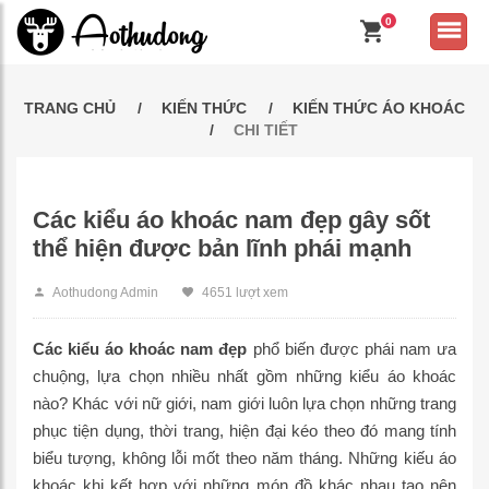
0
TRANG CHỦ
KIẾN THỨC
KIẾN THỨC ÁO KHOÁC
CHI TIẾT
Các kiểu áo khoác nam đẹp gây sốt
thể hiện được bản lĩnh phái mạnh
Aothudong Admin
4651 lượt xem
Các kiểu áo khoác nam đẹp
phổ biến được phái nam ưa
chuộng, lựa chọn nhiều nhất gồm những kiểu áo khoác
nào? Khác với nữ giới, nam giới luôn lựa chọn những trang
phục tiện dụng, thời trang, hiện đại kéo theo đó mang tính
biểu tượng, không lỗi mốt theo năm tháng. Những kiếu áo
khoác khi kết hợp với những món đồ khác nhau tạo nên