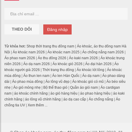
THEO DÕI
Đăng nhập
Từ khóa hot:
Shop thời trang thu đông nam
|
Áo khoác, áo thu đông nam Hà
Nội
|
Áo khoác nam 2026
|
Áo khoác nam 2025
|
Áo chống nắng nam 2026
|
Áo phao nam 2026
|
Áo thu đông 2026
|
Áo kaki nam 2026
|
Áo khoác trung
niên 2026
|
Áo dạ nam 2026
|
Áo khoác gió 2026
|
Áo đại hàn 2026
|
Áo
khoác người già 2026
|
Thời trang thu đông
|
Áo khoác lót lông
|
Áo khoác
mùa đông
|
Áo thun len nam
|
Áo len Hàn Quốc
|
Áo dạ nam
|
Áo phao dáng
dài
|
Áo phao mùa đông
|
Áo lông vũ đẹp
|
Áo khoác gió có mũ
|
Áo béo siêu
nhẹ
|
Áo gió mỏng nhẹ
|
Bộ thể thao gió
|
Quần áo gió nam
|
Áo cardigan
nam
|
áo khoác chính hãng
|
áo gió hàng hiệu
|
áo phao hàng hiệu
|
áo kaki
chính hãng
|
áo lông vũ chính hãng
|
áo dạ cao cấp
|
Áo chống nắng
|
Áo
chống tia UV
|
Xem thêm ...