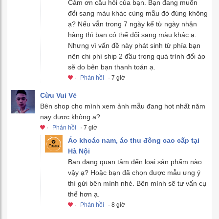
Cảm ơn câu hỏi của bạn. Bạn đang muốn
đổi sang màu khác cùng mẫu đó đúng không
ạ? Nếu vẫn trong 7 ngày kể từ ngày nhận
hàng thì bạn có thể đổi sang màu khác ạ.
Nhưng vì vấn đề này phát sinh từ phía bạn
nên chi phí ship 2 đầu trong quá trình đổi áo
sẽ do bên bạn thanh toán ạ.
·
Phản hồi
· 7 giờ
Cừu Vui Vẻ
Bên shop cho mình xem ảnh mẫu đang hot nhất năm
nay được không ạ?
·
Phản hồi
· 7 giờ
Áo khoác nam, áo thu đông cao cấp tại
Hà Nội
Bạn đang quan tâm đến loại sản phẩm nào
vậy ạ? Hoặc bạn đã chọn được mẫu ưng ý
thì gửi bên mình nhé. Bên mình sẽ tư vấn cụ
thể hơn ạ.
·
Phản hồi
· 8 giờ