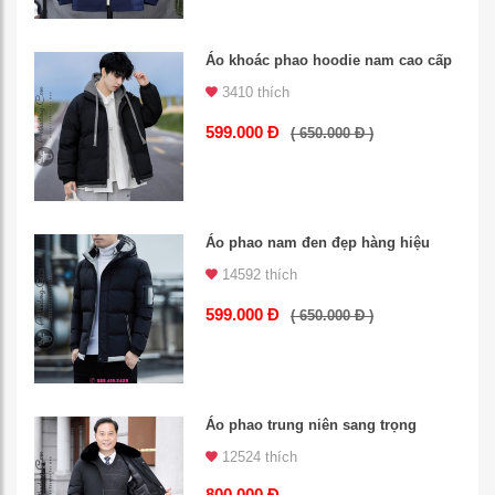
Áo khoác phao hoodie nam cao cấp
3410 thích
599.000 Đ
( 650.000 Đ )
Áo phao nam đen đẹp hàng hiệu
14592 thích
599.000 Đ
( 650.000 Đ )
Áo phao trung niên sang trọng
12524 thích
800.000 Đ