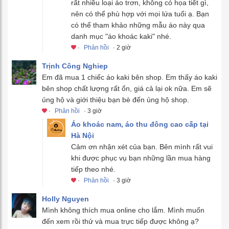
rất nhiều loại áo trơn, không có họa tiết gì,
nên có thể phù hợp với mọi lứa tuổi ạ. Bạn
có thể tham khảo những mẫu áo này qua
danh mục "áo khoác kaki" nhé.
·
Phản hồi
· 2 giờ
Trịnh Công Nghiep
Em đã mua 1 chiếc áo kaki bên shop. Em thấy áo kaki
bên shop chất lượng rất ổn, giá cả lại ok nữa. Em sẽ
ủng hộ và giới thiệu bạn bè đến ủng hộ shop.
·
Phản hồi
· 3 giờ
Áo khoác nam, áo thu đông cao cấp tại
Hà Nội
Cảm ơn nhận xét của bạn. Bên mình rất vui
khi được phục vụ bạn những lần mua hàng
tiếp theo nhé.
·
Phản hồi
· 3 giờ
Holly Nguyen
Mình không thích mua online cho lắm. Mình muốn
đến xem rồi thử và mua trực tiếp được không ạ?