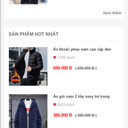
Xem thêm
SẢN PHẨM HOT NHẤT
Áo khoác phao nam cao cấp đen
7756 thích
500.000 Đ
( 650.000 Đ )
Áo gió nam 2 lớp navy trẻ trung
4615 thích
365.000 Đ
( 385.000 Đ )