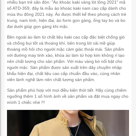
nhiều bạn trẻ săn đón: "Áo khoác kaki vàng lót lông 2021" mã
số ATD-359, đây là mẫu áo khoác kaki nam cao cấp dành cho
mùa thu đông 2021 này. Áo được thiết kế theo phong cách trẻ
trung, nam tính, hiện đại, áo form gọn gàng, ống tay bo và bo
đai dưới giúp gọn gàng khi mặc.
Bên ngoài áo làm từ chất liệu kaki cao cấp đặc biệt chống gió
và chống bụi tốt và thoáng khí, bên trong lót vải mề giúp
thoáng mồ hôi cho người mặc cảm giác thoải mái. Sản phẩm
với đường may tinh xảo, khóa áo làm từ hợp kim không rỉ tạo
nên chất lượng cho sản phẩm. Với màu vàng bò nổi bật cho
người mặc. Sản phẩm được sản xuất trên dây chuyền nhập
khẩu hiện đại, chất liệu cao cấp chuẩn đầu vào, cùng nhân
viên lành nghề làm nên chất lượng sản phẩm.
Sản phẩm phù hợp với mọi điều kiện thời tiết. Hãy cùng chiêm
ngưỡng thêm 1 số hình ảnh về sản phẩm và đặt mua ngay cho
mình 1 chiếc nhé !!!