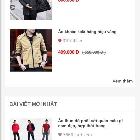
Áo khoác kaki hàng hiệu vàng
3107 thích
499.000 Đ
( 550.000 Đ )
Xem thêm
BÀI VIẾT MỚI NHẤT
Áo thun đỏ phối với quần màu gì
nam đẹp, hợp thời trang
7866 lượt xem