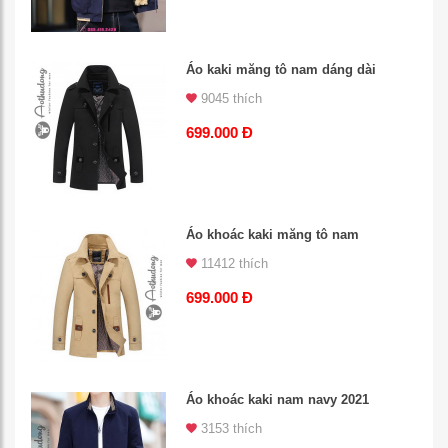
Áo kaki măng tô nam dáng dài
9045 thích
699.000 Đ
Áo khoác kaki măng tô nam
11412 thích
699.000 Đ
Áo khoác kaki nam navy 2021
3153 thích