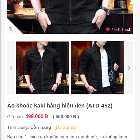
7.601 thích
Áo khoác kaki hàng hiệu đen (ATD-452)
499.000 Đ
Giá bán:
( 550.000 Đ )
Tình trạng:
Còn hàng
(Đã đặt 28)
Bạn cần 1 chiếc áo khoác nam tính mạnh mẽ, và không kém