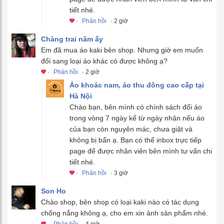
tiết nhé.
·
Phản hồi
· 2 giờ
Chàng trai năm ấy
Em đã mua áo kaki bên shop. Nhưng giờ em muốn
đổi sang loại áo khác có được không ạ?
·
Phản hồi
· 2 giờ
Áo khoác nam, áo thu đông cao cấp tại
Hà Nội
Chào bạn, bên mình có chính sách đổi áo
trong vòng 7 ngày kể từ ngày nhận nếu áo
của bạn còn nguyên mác, chưa giặt và
không bị bẩn ạ. Bạn có thể inbox trực tiếp
page để được nhân viên bên mình tư vấn chi
tiết nhé.
·
Phản hồi
· 3 giờ
Son Ho
Chào shop, bên shop có loại kaki nào có tác dụng
chống nắng không ạ, cho em xin ảnh sản phẩm nhé.
·
Phản hồi
· 4 giờ