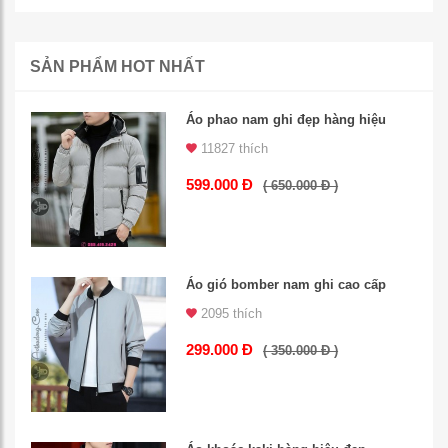
SẢN PHẨM HOT NHẤT
Áo phao nam ghi đẹp hàng hiệu
11827 thích
599.000 Đ
( 650.000 Đ )
Áo gió bomber nam ghi cao cấp
2095 thích
299.000 Đ
( 350.000 Đ )