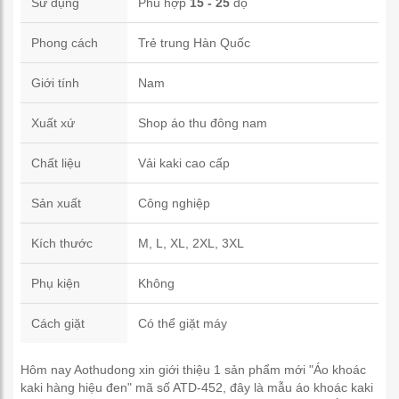
Sử dụng
Phù hợp
15 - 25
độ
Phong cách
Trẻ trung Hàn Quốc
Giới tính
Nam
Xuất xứ
Shop áo thu đông nam
Chất liệu
Vải kaki cao cấp
Sản xuất
Công nghiệp
Kích thước
M, L, XL, 2XL, 3XL
Phụ kiện
Không
Cách giặt
Có thể giặt máy
Hôm nay Aothudong xin giới thiệu 1 sản phẩm mới "Áo khoác
kaki hàng hiệu đen" mã số ATD-452, đây là mẫu áo khoác kaki