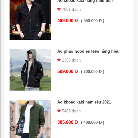
Áo khoác kaki hàng hiệu đen
7601 thích
499.000 Đ
( 550.000 Đ )
Áo phao hoodies teen hàng hiệu
1358 thích
599.000 Đ
( 700.000 Đ )
Áo khoác kaki nam rêu 2021
5489 thích
385.000 Đ
( 400.000 Đ )