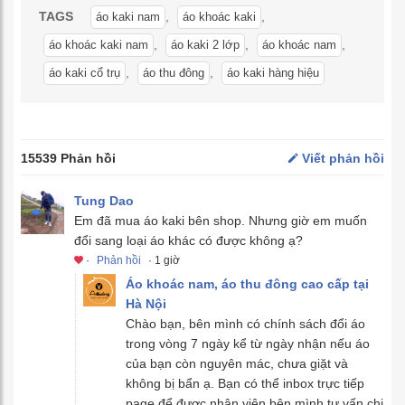
TAGS
,
,
áo kaki nam
áo khoác kaki
,
,
,
áo khoác kaki nam
áo kaki 2 lớp
áo khoác nam
,
,
áo kaki cổ trụ
áo thu đông
áo kaki hàng hiệu
15539 Phản hồi
Viết phản hồi
Tung Dao
Em đã mua áo kaki bên shop. Nhưng giờ em muốn
đổi sang loại áo khác có được không ạ?
·
Phản hồi
· 1 giờ
Áo khoác nam, áo thu đông cao cấp tại
Hà Nội
Chào bạn, bên mình có chính sách đổi áo
trong vòng 7 ngày kể từ ngày nhận nếu áo
của bạn còn nguyên mác, chưa giặt và
không bị bẩn ạ. Bạn có thể inbox trực tiếp
page để được nhân viên bên mình tư vấn chi