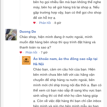
bên họ gọi nhiều lần mà bạn không thể nghe
máy, bên họ sẽ gửi hàng trả lại shop ạ. Nếu
gặp trường hợp vậy, bạn có thể gọi cho shop
để xin hỗ trợ ạ.
·
Phản hồi
· 8 giờ
Duong Do
Chào shop, hiện mình đang ở nước ngoài, mình
muốn đặt hàng bên shop thì quy trình đặt hàng và
thanh toán ra sao ạ?
·
Phản hồi
· 7 giờ
Áo khoác nam, áo thu đông cao cấp tại
Hà Nội
Chào bạn, cảm ơn câu hỏi của bạn. Hiện
bên mình chưa liên kết với các hãng vận
chuyển để ship hàng ra nước ngoài, bên
mình mới chỉ ship trong nội địa thôi ạ. Bạn có
thể xem có bạn nào sắp đi sang khu vực bạn
sinh sống thì có thể nhờ họ cầm hàng giúp
ạ. Còn về việc đặt hàng thì bạn chỉ cần inbox
bên mình và gửi cho bên mình mẫu áo bạn