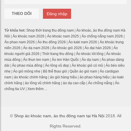
THEO DÕI
Đăng nhập
Từ khóa hot:
Shop thời trang thu đông nam
|
Áo khoác, áo thu đông nam Hà
Nội
|
Áo khoác nam 2026
|
Áo khoác nam 2025
|
Áo chống nắng nam 2026
|
Áo phao nam 2026
|
Áo thu đông 2026
|
Áo kaki nam 2026
|
Áo khoác trung
niên 2026
|
Áo dạ nam 2026
|
Áo khoác gió 2026
|
Áo đại hàn 2026
|
Áo
khoác người già 2026
|
Thời trang thu đông
|
Áo khoác lót lông
|
Áo khoác
mùa đông
|
Áo thun len nam
|
Áo len Hàn Quốc
|
Áo dạ nam
|
Áo phao dáng
dài
|
Áo phao mùa đông
|
Áo lông vũ đẹp
|
Áo khoác gió có mũ
|
Áo béo siêu
nhẹ
|
Áo gió mỏng nhẹ
|
Bộ thể thao gió
|
Quần áo gió nam
|
Áo cardigan
nam
|
áo khoác chính hãng
|
áo gió hàng hiệu
|
áo phao hàng hiệu
|
áo kaki
chính hãng
|
áo lông vũ chính hãng
|
áo dạ cao cấp
|
Áo chống nắng
|
Áo
chống tia UV
|
Xem thêm ...
©
Shop áo khoác nam, áo thu đông nam tại Hà Nội
2018. All
Rights Reserved.