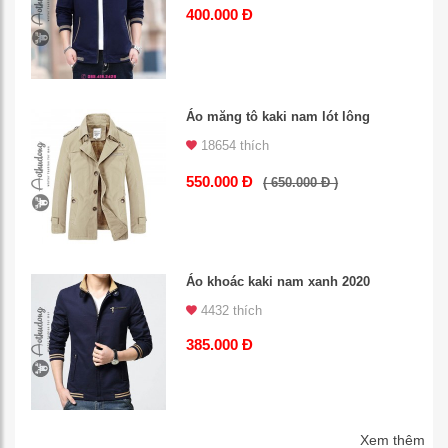
400.000 Đ
Áo măng tô kaki nam lót lông
18654 thích
550.000 Đ
( 650.000 Đ )
Áo khoác kaki nam xanh 2020
4432 thích
385.000 Đ
Xem thêm