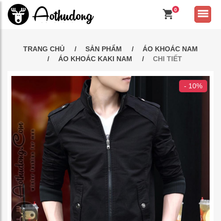
0
TRANG CHỦ
SẢN PHẨM
ÁO KHOÁC NAM
ÁO KHOÁC KAKI NAM
CHI TIẾT
- 10%