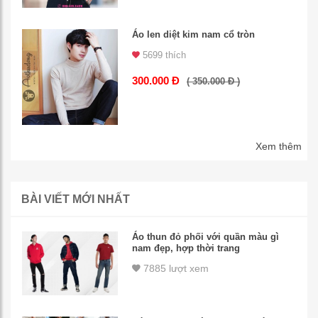
Áo len diệt kim nam cổ tròn
5699 thích
300.000 Đ
( 350.000 Đ )
Xem thêm
BÀI VIẾT MỚI NHẤT
Áo thun đỏ phối với quần màu gì
nam đẹp, hợp thời trang
7885 lượt xem