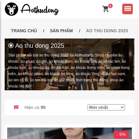
0
TRANG CHỦ
SẢN PHẨM
AO THU DONG 2025
Ao thu dong 2025
Sản phẩm nổi bật ao thu dong 2025 tại Aothudong. Shop chuyên áo
khoác, áo phao, áo gió, áo khoác nam, áo khoác gió, áo khoác len, áo
khoác kaki, áo khoác dạ, áo đại hàn, áo khoác trung niên, áo phao trung
niên, áo khoác phao, áo khoác lót lông, áo khoác lông vũ, áo len nam,
áo len cổ lọ, áo len dài tay, áo giữ nhiệt, thời trang thu đông, shop áo
khoác Hà Nội
Hiện có
90
- 5%