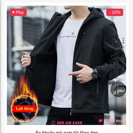
Play
- 10%
Đã đặt 97
10.664 thích
Áo khoác gió nam lót lông đen