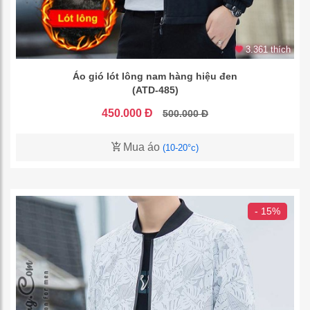
3.361 thích
Áo gió lót lông nam hàng hiệu đen
(ATD-485)
450.000 Đ
500.000 Đ
Mua áo
(10-20°c)
- 15%