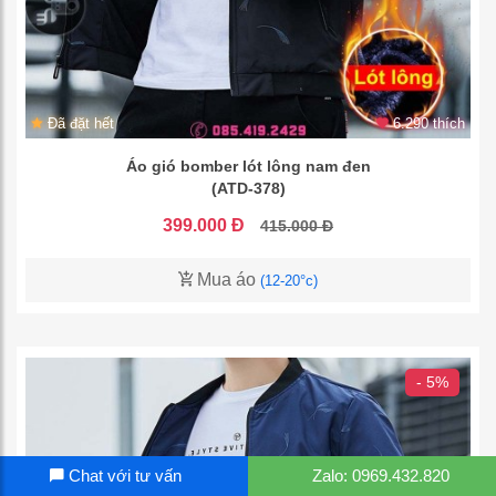
Đã đặt hết
6.290 thích
Áo gió bomber lót lông nam đen
(ATD-378)
399.000 Đ
415.000 Đ
Mua áo
(12-20°c)
- 5%
Chat với tư vấn
Zalo: 0969.432.820