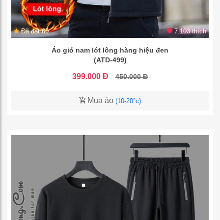
Đã đặt 60
7.103 thích
Áo gió nam lót lông hàng hiệu đen
(ATD-499)
399.000 Đ
450.000 Đ
Mua áo
(10-20°c)