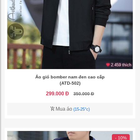
2.459 thích
Áo gió bomber nam đen cao cấp
(ATD-502)
299.000 Đ
350.000 Đ
Mua áo
(15-25°c)
- 10%