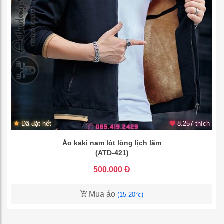
Đã đặt hết
8.257 thích
Áo kaki nam lót lông lịch lãm
(ATD-421)
500.000 Đ
Mua áo
(15-20°c)