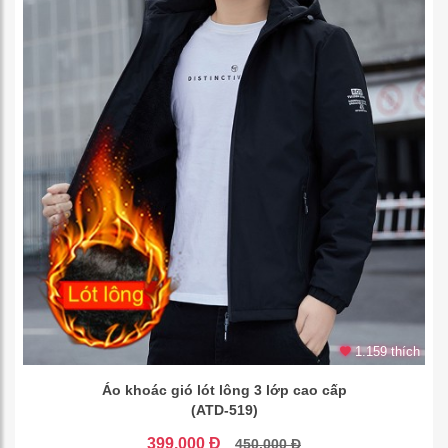
1.159 thích
Áo khoác gió lót lông 3 lớp cao cấp
(ATD-519)
399.000 Đ
450.000 Đ