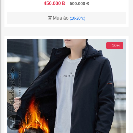
450.000 Đ
500.000 Đ
Mua áo
(10-20°c)
- 10%