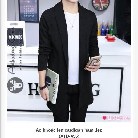
11.042 thích
Áo khoác len cardigan nam đẹp
(ATD-455)