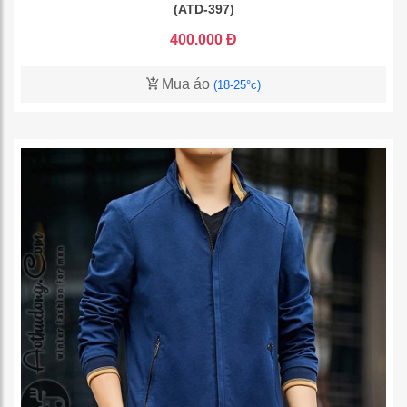
(ATD-397)
400.000 Đ
Mua áo
(18-25°c)