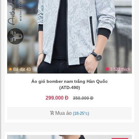
Đã đặt 43
3.522 thích
Áo gió bomber nam trắng Hàn Quốc
(ATD-490)
299.000 Đ
350.000 Đ
Mua áo
(18-25°c)