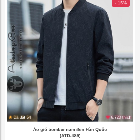
- 15%
Đã đặt 54
6.720 thích
Áo gió bomber nam đen Hàn Quốc
(ATD-489)