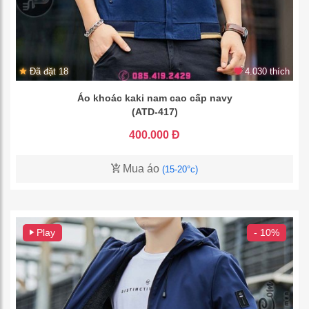
Đã đặt 18
4.030 thích
Áo khoác kaki nam cao cấp navy
(ATD-417)
400.000 Đ
Mua áo
(15-20°c)
Play
- 10%