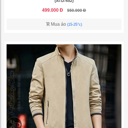
(ATD-452)
499.000 Đ
550.000 Đ
Mua áo
(15-25°c)