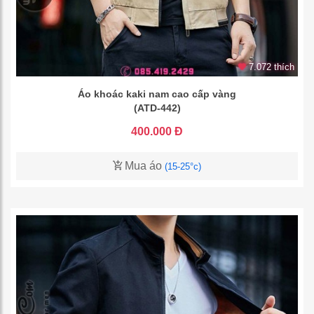
7.072 thích
Áo khoác kaki nam cao cấp vàng
(ATD-442)
400.000 Đ
Mua áo
(15-25°c)