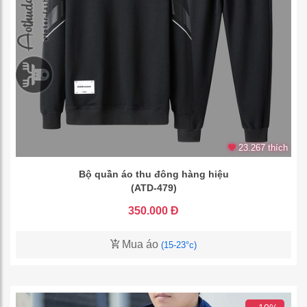
23.267 thích
Bộ quần áo thu đông hàng hiệu
(ATD-479)
350.000 Đ
Mua áo
(15-23°c)