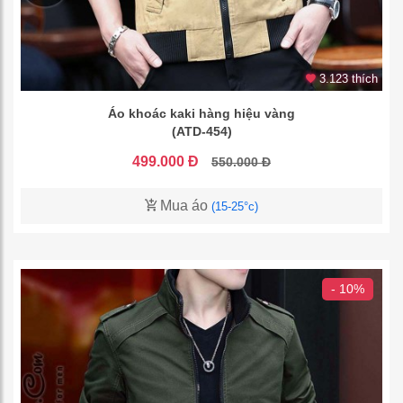
3.123 thích
Áo khoác kaki hàng hiệu vàng
(ATD-454)
499.000 Đ
550.000 Đ
Mua áo
(15-25°c)
- 10%