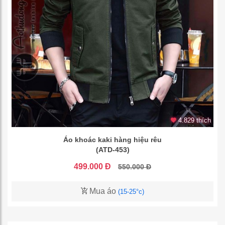
4.829 thích
Áo khoác kaki hàng hiệu rêu
(ATD-453)
499.000 Đ
550.000 Đ
Mua áo
(15-25°c)