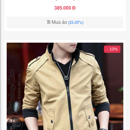
385.000 Đ
Mua áo
(15-20°c)
- 10%