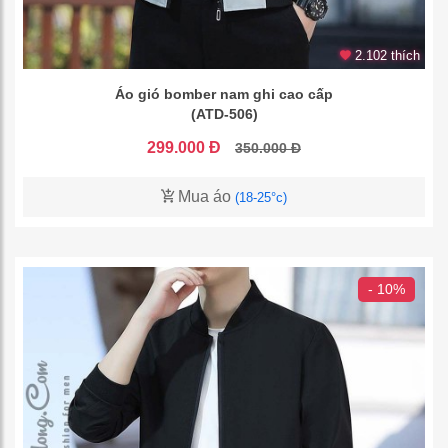
2.102 thích
Áo gió bomber nam ghi cao cấp
(ATD-506)
299.000 Đ
350.000 Đ
Mua áo
(18-25°c)
- 10%