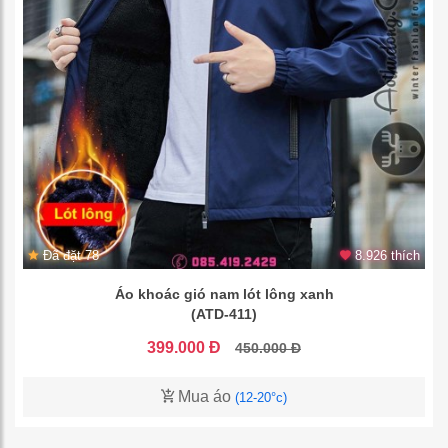
Đã đặt 78
8.926 thích
Áo khoác gió nam lót lông xanh
(ATD-411)
399.000 Đ
450.000 Đ
Mua áo
(12-20°c)