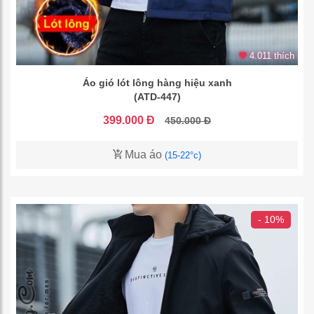
4.011 thích
Áo gió lót lông hàng hiệu xanh
(ATD-447)
399.000 Đ
450.000 Đ
Mua áo
(15-22°c)
- 10%