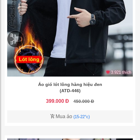
3.921 thích
Áo gió lót lông hàng hiệu đen
(ATD-446)
399.000 Đ
450.000 Đ
Mua áo
(15-22°c)