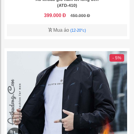
(ATD-410)
399.000 Đ
450.000 Đ
Mua áo
(12-20°c)
- 5%