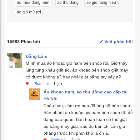
,
,
,
áo mùa đông nam
áo thu đông
áo gió hàng hiệu
áo gió mũ rời
15983 Phản hồi
Viết phản hồi
Đặng Lâm
Mình mua áo khoác gió nam bên shop rồi. Giờ thấy
lúng túng khâu giặt áo, áo khoác bên shop giặt máy
có được không ạ? hay phải giặt bằng tay vậy ạ?
·
Phản hồi
· 1 giờ
Áo khoác nam, áo thu đông cao cấp tại
Hà Nội
Chào bạn, cảm ơn bạn đã ủng hộ bên shop.
Sản phẩm áo khoác gió nam bên shop rất dễ
dàng bảo quản. Bạn hoàn toàn có thể giặt
áo bằng máy giặt, sau đó bạn chỉ cần giũ
phẳng trước khi phơi khô là ổn ạ.
·
Phản hồi
· 2 giờ