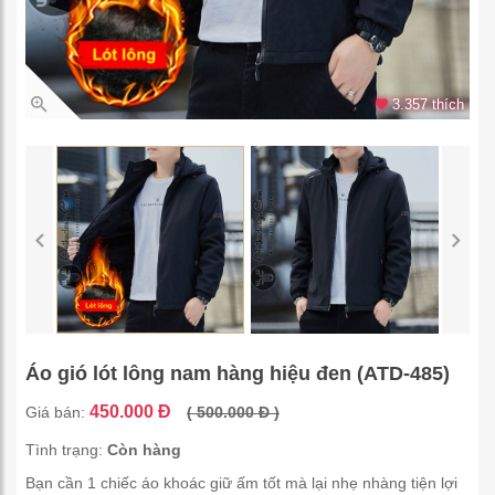
3.357 thích
Áo gió lót lông nam hàng hiệu đen (ATD-485)
450.000 Đ
Giá bán:
( 500.000 Đ )
Tình trạng:
Còn hàng
Bạn cần 1 chiếc áo khoác giữ ấm tốt mà lại nhẹ nhàng tiện lợi