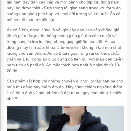
gió nam dày dặn cao cấp và mới dành cho dịp thu đông năm
nay. Áo được thiết kế trẻ trung tối giản sang trọng với form áo
suông gọn gàng phù hợp với mọi đối tượng và lứa tuổi. Áo có
mũ có thể tháo rời tiện lợi.
Áo có 3 lớp, ngoài cùng là vải gió dày dặn cao cấp chống gió
tốt và giữa được trần bông mỏng giúp giữ ấm cách nhiệt và
trong cùng là lớp lót lông nhung giúp giữ ấm cực tốt. Áo có
đường may tinh xảo, khoá là từ hợp kim không rỉ tạo nên chất
lượng cho sản phẩm. Áo có 2 túi ngoài rộng rãi có khóa chắc
chắn và 1 túi trong áo giúp đựng đồ tiện lợi. Với màu đen tuyền
nam tính dễ phối đồ. Áo mặc thích hợp nhất ở nhiệt độ từ 10-
20 độ.
Sản phẩm rất hợp với những chuyến đi chơi, tụ tập bạn bè cho
mùa thu đông này thêm ấm áp. Hãy cùng chiêm ngưỡng thêm
1 số hình ảnh về sản phẩm và đặt mua ngay cho mình 1 chiếc
nhé !!!