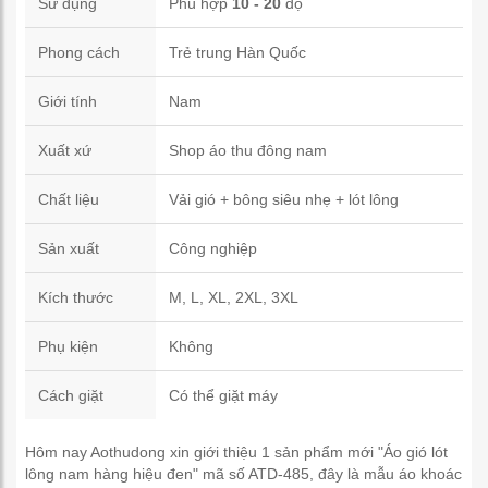
Sử dụng
Phù hợp
10 - 20
độ
Phong cách
Trẻ trung Hàn Quốc
Giới tính
Nam
Xuất xứ
Shop áo thu đông nam
Chất liệu
Vải gió + bông siêu nhẹ + lót lông
Sản xuất
Công nghiệp
Kích thước
M, L, XL, 2XL, 3XL
Phụ kiện
Không
Cách giặt
Có thể giặt máy
Hôm nay Aothudong xin giới thiệu 1 sản phẩm mới "Áo gió lót
lông nam hàng hiệu đen" mã số ATD-485, đây là mẫu áo khoác