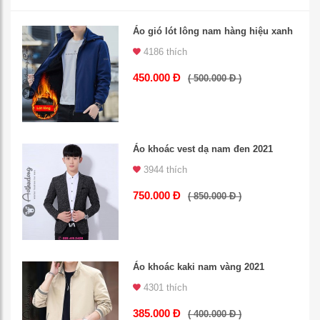
Áo gió lót lông nam hàng hiệu xanh
4186 thích
450.000 Đ
( 500.000 Đ )
Áo khoác vest dạ nam đen 2021
3944 thích
750.000 Đ
( 850.000 Đ )
Áo khoác kaki nam vàng 2021
4301 thích
385.000 Đ
( 400.000 Đ )