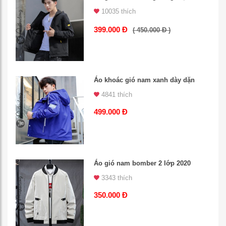
10035 thích
399.000 Đ
( 450.000 Đ )
Áo khoác gió nam xanh dày dặn
4841 thích
499.000 Đ
Áo gió nam bomber 2 lớp 2020
3343 thích
350.000 Đ