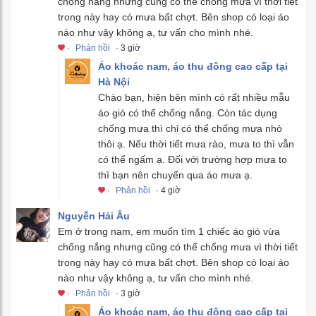
chống nắng nhưng cũng có thể chống mưa vì thời tiết
trong này hay có mưa bất chợt. Bên shop có loại áo
nào như vậy không ạ, tư vấn cho mình nhé.
·
Phản hồi
· 3 giờ
Áo khoác nam, áo thu đông cao cấp tại
Hà Nội
Chào bạn, hiện bên mình có rất nhiều mẫu
áo gió có thể chống nắng. Còn tác dụng
chống mưa thì chỉ có thể chống mưa nhỏ
thôi ạ. Nếu thời tiết mưa rào, mưa to thì vẫn
có thể ngấm ạ. Đối với trường hợp mưa to
thì bạn nên chuyển qua áo mưa ạ.
·
Phản hồi
· 4 giờ
Nguyễn Hải Âu
Em ở trong nam, em muốn tìm 1 chiếc áo gió vừa
chống nắng nhưng cũng có thể chống mưa vì thời tiết
trong này hay có mưa bất chợt. Bên shop có loại áo
nào như vậy không ạ, tư vấn cho mình nhé.
·
Phản hồi
· 3 giờ
Áo khoác nam, áo thu đông cao cấp tại