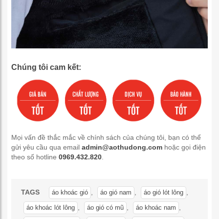
Chúng tôi cam kết:
Mọi vấn đề thắc mắc về chính sách của chúng tôi, bạn có thể
gửi yêu cầu qua email
admin@aothudong.com
hoặc gọi điện
theo số hotline
0969.432.820
.
TAGS
,
,
,
áo khoác gió
áo gió nam
áo gió lót lông
,
,
,
áo khoác lót lông
áo gió có mũ
áo khoác nam