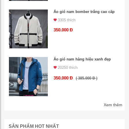
Áo gió nam bomber trắng cao cấp
3305 thích
350.000 Đ
Áo gió nam hàng hiệu xanh đẹp
20250 thích
350.000 Đ
( 385.000 Đ )
Xem thêm
SẢN PHẨM HOT NHẤT