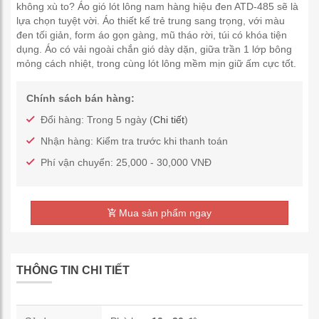
không xù to? Áo gió lót lông nam hàng hiệu đen ATD-485 sẽ là
lựa chọn tuyệt vời. Áo thiết kế trẻ trung sang trọng, với màu
đen tối giản, form áo gọn gàng, mũ tháo rời, túi có khóa tiện
dụng. Áo có vải ngoài chắn gió dày dặn, giữa trần 1 lớp bông
mỏng cách nhiệt, trong cùng lót lông mềm mịn giữ ấm cực tốt.
Chính sách bán hàng:
Đổi hàng: Trong 5 ngày (
Chi tiết
)
Nhận hàng: Kiểm tra trước khi thanh toán
Phí vận chuyển: 25,000 - 30,000 VNĐ
Mua sản phẩm ngay
THÔNG TIN CHI TIẾT