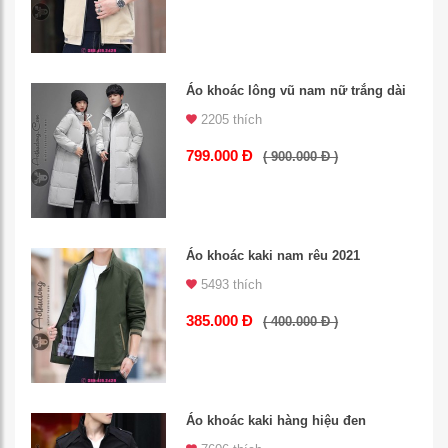
Áo khoác lông vũ nam nữ trắng dài
2205 thích
799.000 Đ
( 900.000 Đ )
Áo khoác kaki nam rêu 2021
5493 thích
385.000 Đ
( 400.000 Đ )
Áo khoác kaki hàng hiệu đen