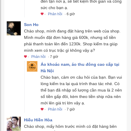
đến tận nơi ạ, sẽ tiết kiệm thời gian và công
sức cho bạn ạ.
·
Phản hồi
· 6 giờ
Son Ho
Chào shop, mình đang đặt hàng trên web của shop.
Mình muốn đặt đơn hàng giá 600k, nhưng số tiền
phải thanh toán lên đến 1230k. Shop kiểm tra giúp
mình xem có trục trặc gì không vậy ạ?
·
Phản hồi
· 7 giờ
Áo khoác nam, áo thu đông cao cấp tại
Hà Nội
Chào bạn, cảm ơn câu hỏi của bạn. Bạn vui
lòng kiểm tra lại quá trình thao tác nhé. Có
thể bạn đã nhập số lượng cần mua là 2 nên
số tiền gấp đôi, kèm theo tiền ship nữa nên
mới lên giá trị lớn vậy ạ.
·
Phản hồi
· 7 giờ
Hiếu Hiền Hòa
Chào shop, mấy hôm trước mình có đặt hàng bên