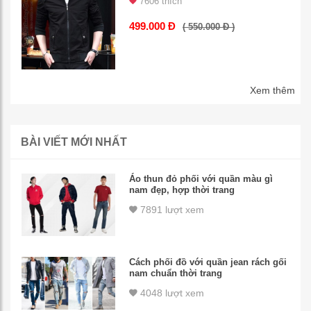
7606 thích
499.000 Đ
( 550.000 Đ )
Xem thêm
BÀI VIẾT MỚI NHẤT
Áo thun đỏ phối với quần màu gì
nam đẹp, hợp thời trang
7891 lượt xem
Cách phối đồ với quần jean rách gối
nam chuẩn thời trang
4048 lượt xem