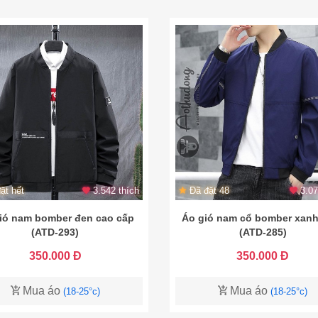
ặt hết
3.542 thích
Đã đặt 48
3.07
ió nam bomber đen cao cấp
Áo gió nam cổ bomber xanh
(ATD-293)
(ATD-285)
350.000 Đ
350.000 Đ
Mua áo
Mua áo
(18-25°c)
(18-25°c)