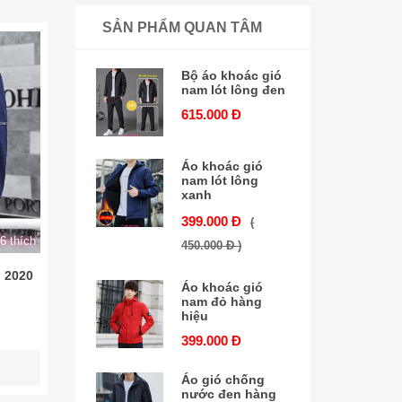
SẢN PHẨM QUAN TÂM
Bộ áo khoác gió
nam lót lông đen
615.000 Đ
Áo khoác gió
nam lót lông
xanh
399.000 Đ
(
6 thích
450.000 Đ )
 2020
Áo khoác gió
nam đỏ hàng
hiệu
399.000 Đ
Áo gió chống
nước đen hàng