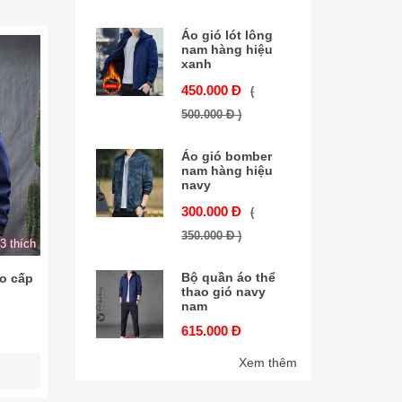
Áo gió lót lông
nam hàng hiệu
xanh
450.000 Đ
(
500.000 Đ )
Áo gió bomber
nam hàng hiệu
navy
300.000 Đ
(
350.000 Đ )
3 thích
Bộ quần áo thể
o cấp
thao gió navy
nam
615.000 Đ
Xem thêm