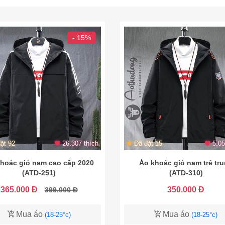
- 15%
ặt 92
26.307 thích
Đã đặt 15
5.05
hoác gió nam cao cấp 2020
Áo khoác gió nam trẻ tr
(ATD-251)
(ATD-310)
365.000 Đ
350.000 Đ
399.000 Đ
Mua áo
Mua áo
(18-25°c)
(18-25°c)