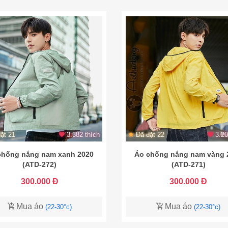
ặt 21
3.382 thích
Đã đặt 22
3.20
chống nắng nam xanh 2020
Áo chống nắng nam vàng 
(ATD-272)
(ATD-271)
300.000 Đ
300.000 Đ
Mua áo
Mua áo
(22-30°c)
(22-30°c)