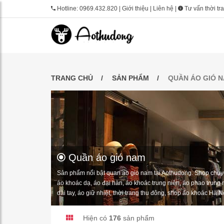
Hotline:
0969.432.820
|
Giới thiệu
|
Liên hệ
|
Tư vấn thời tr
TRANG CHỦ
SẢN PHẨM
QUẦN ÁO GIÓ 
Quần áo gió nam
Sản phẩm nổi bật quan ao gio nam tại Aothudong. Shop chuyê
áo khoác dạ, áo đại hàn, áo khoác trung niên, áo phao trung n
dài tay, áo giữ nhiệt, thời trang thu đông, shop áo khoác Hà N
Hiện có
176
sản phẩm