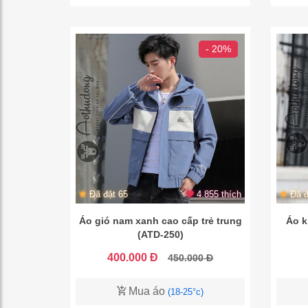
- 20%
Đã đặt 65
4.855 thích
Đã đ
Áo gió nam xanh cao cấp trẻ trung
Áo k
(ATD-250)
400.000 Đ
450.000 Đ
Mua áo
(18-25°c)