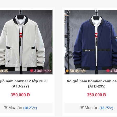
ặt 35
3.341 thích
Đã đặt hết
4.14
gió nam bomber 2 lớp 2020
Áo gió nam bomber xanh ca
(ATD-277)
(ATD-295)
350.000 Đ
350.000 Đ
Mua áo
Mua áo
(18-25°c)
(18-25°c)