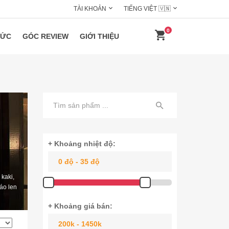
TÀI KHOẢN
TIẾNG VIỆT 🇻🇳
0
HỨC
GÓC REVIEW
GIỚI THIỆU
+ Khoảng nhiệt độ:
kaki,
 áo len
+ Khoảng giá bán: