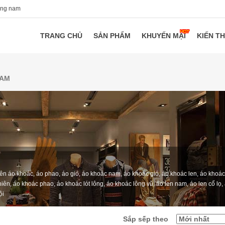
ang nam
TRANG CHỦ
SẢN PHẨM
KHUYẾN MẠI
KIẾN T
NAM
n áo khoác, áo phao, áo gió, áo khoác nam, áo khoác gió, áo khoác len, áo khoác 
iên, áo khoác phao, áo khoác lót lông, áo khoác lông vũ, áo len nam, áo len cổ lọ,
ội
Sắp sếp theo