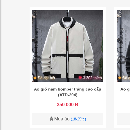
Đã đặt hết
3.302 thích
Đã đ
Áo gió nam bomber trắng cao cấp
Áo g
(ATD-294)
350.000 Đ
Mua áo
(18-25°c)