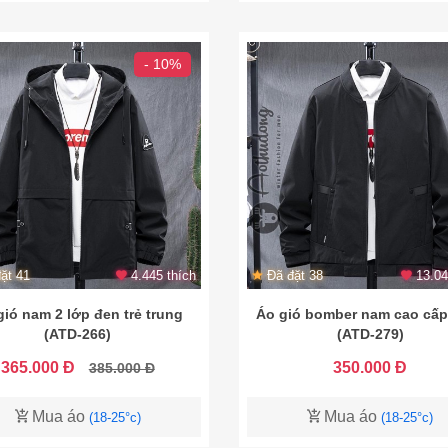
- 10%
ặt 41
4.445 thích
Đã đặt 38
13.04
gió nam 2 lớp đen trẻ trung
Áo gió bomber nam cao cấp
(ATD-266)
(ATD-279)
365.000 Đ
350.000 Đ
385.000 Đ
Mua áo
Mua áo
(18-25°c)
(18-25°c)