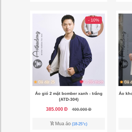
- 10%
Đã đặt 25
6.285 thích
Đã đ
Áo gió 2 mặt bomber xanh - trắng
Áo kho
(ATD-304)
385.000 Đ
400.000 Đ
Mua áo
(18-25°c)