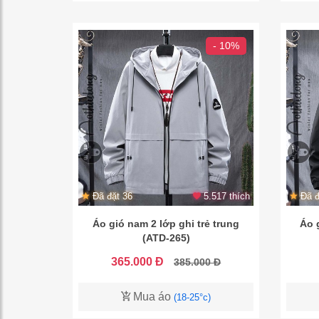
- 10%
Đã đặt 36
5.517 thích
Đã đ
Áo gió nam 2 lớp ghi trẻ trung
Áo 
(ATD-265)
365.000 Đ
385.000 Đ
Mua áo
(18-25°c)