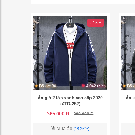
- 15%
Đã đặt 30
4.042 thích
Đã đ
Áo gió 2 lớp xanh cao cấp 2020
Áo k
(ATD-252)
365.000 Đ
399.000 Đ
Mua áo
(18-25°c)