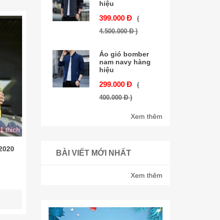
hiệu
399.000 Đ
(
4.500.000 Đ )
Áo gió bomber
nam navy hàng
hiệu
299.000 Đ
(
400.000 Đ )
Xem thêm
1 thích
2020
BÀI VIẾT MỚI NHẤT
Xem thêm