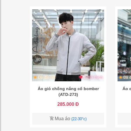
Đã đặt hết
2.869 thích
Đã đ
Áo gió chống nắng cổ bomber
Áo 
(ATD-273)
285.000 Đ
Mua áo
(22-30°c)