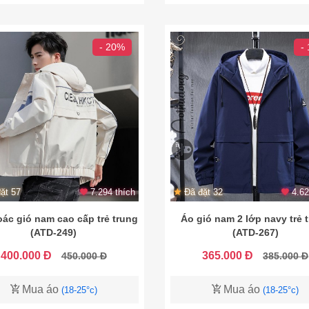
- 20%
-
ặt 57
7.294 thích
Đã đặt 32
4.62
ác gió nam cao cấp trẻ trung
Áo gió nam 2 lớp navy trẻ 
(ATD-249)
(ATD-267)
400.000 Đ
365.000 Đ
450.000 Đ
385.000 Đ
Mua áo
Mua áo
(18-25°c)
(18-25°c)