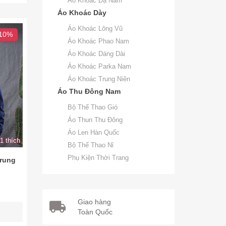
Áo Khoác Dạ Nam
Áo Khoác Dày
Áo Khoác Lông Vũ
 10%
Áo Khoác Phao Nam
Áo Khoác Dáng Dài
Áo Khoác Parka Nam
Áo Khoác Trung Niên
Áo Thu Đông Nam
Bộ Thể Thao Gió
Áo Thun Thu Đông
Áo Len Hàn Quốc
1 thích
Bộ Thể Thao Nỉ
Phụ Kiện Thời Trang
trung
Giao hàng
Toàn Quốc