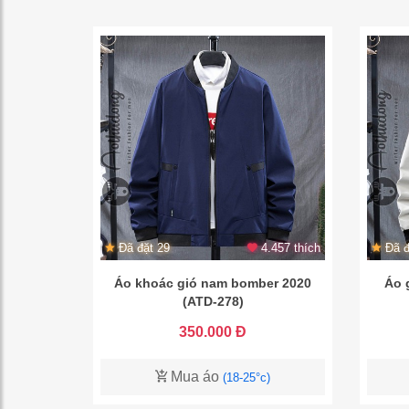
Đã đặt 29
4.457 thích
Đã đ
Áo khoác gió nam bomber 2020
Áo 
(ATD-278)
350.000 Đ
Mua áo
(18-25°c)