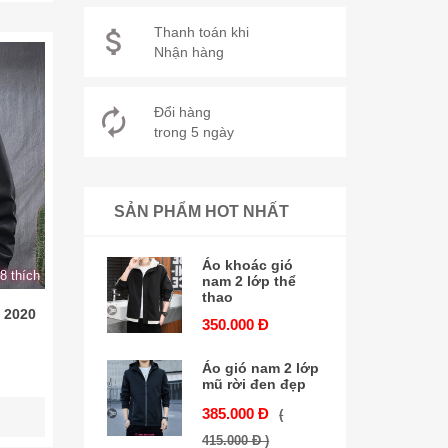
Thanh toán khi
Nhận hàng
Đổi hàng
trong 5 ngày
SẢN PHẨM HOT NHẤT
Áo khoác gió
8 thích
nam 2 lớp thể
thao
 2020
350.000 Đ
Áo gió nam 2 lớp
mũ rời đen đẹp
385.000 Đ
(
415.000 Đ )