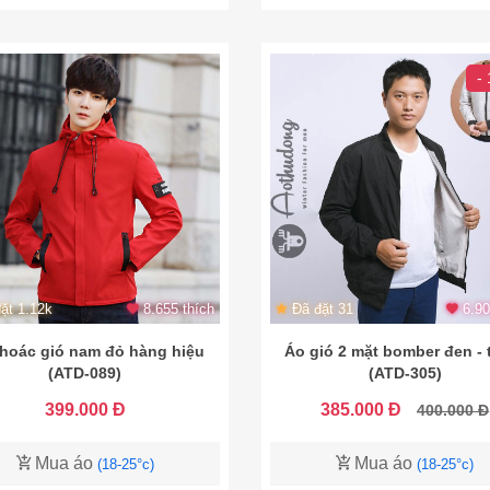
-
ặt 1.12k
8.655 thích
Đã đặt 31
6.90
hoác gió nam đỏ hàng hiệu
Áo gió 2 mặt bomber đen - 
(ATD-089)
(ATD-305)
399.000 Đ
385.000 Đ
400.000 Đ
Mua áo
Mua áo
(18-25°c)
(18-25°c)