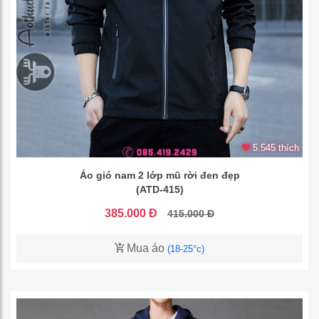
5.545 thích
Áo gió nam 2 lớp mũ rời đen đẹp
(ATD-415)
385.000 Đ
415.000 Đ
Mua áo
(18-25°c)