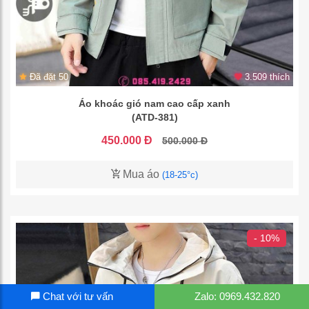
Đã đặt 50
3.509 thích
Áo khoác gió nam cao cấp xanh
(ATD-381)
450.000 Đ
500.000 Đ
Mua áo
(18-25°c)
- 10%
Chat với tư vấn
Zalo: 0969.432.820