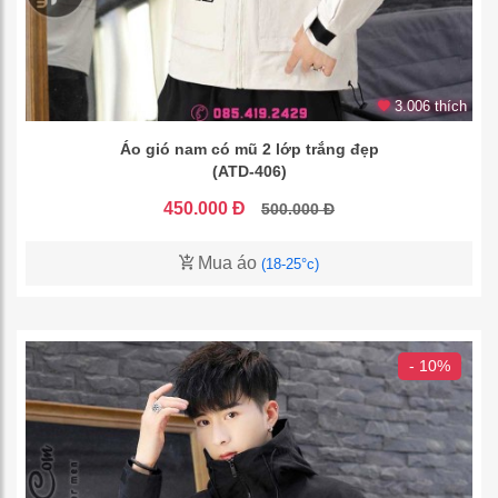
3.006 thích
Áo gió nam có mũ 2 lớp trắng đẹp
(ATD-406)
450.000 Đ
500.000 Đ
Mua áo
(18-25°c)
- 10%