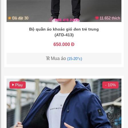
Đã đặt 30
11.652 thích
Bộ quần áo khoác gió đen trẻ trung
(ATD-413)
650.000 Đ
Mua áo
(15-20°c)
Play
- 10%