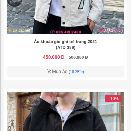
Đã đặt hết
3.062 thích
Áo khoác gió ghi trẻ trung 2021
(ATD-386)
450.000 Đ
500.000 Đ
Mua áo
(18-25°c)
- 10%