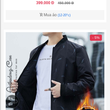
399.000 Đ
450.000 Đ
Mua áo
(12-20°c)
- 5%