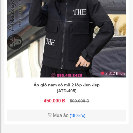
2.812 thích
Áo gió nam có mũ 2 lớp đen đẹp
(ATD-405)
450.000 Đ
500.000 Đ
Mua áo
(18-25°c)