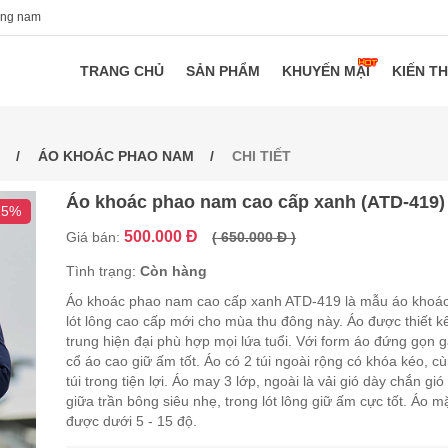
ang nam
TRANG CHỦ
SẢN PHẨM
KHUYẾN MẠI
KIẾN T
ÁO KHOÁC PHAO NAM
CHI TIẾT
Áo khoác phao nam cao cấp xanh (ATD-419)
15%
500.000 Đ
Giá bán:
( 650.000 Đ )
Tình trạng:
Còn hàng
Áo khoác phao nam cao cấp xanh ATD-419 là mẫu áo khoác
lót lông cao cấp mới cho mùa thu đông này. Áo được thiết kế
trung hiện đại phù hợp mọi lứa tuổi. Với form áo đứng gọn 
cổ áo cao giữ ấm tốt. Áo có 2 túi ngoài rộng có khóa kéo, c
túi trong tiện lợi. Áo may 3 lớp, ngoài là vải gió dày chắn gió 
giữa trần bông siêu nhẹ, trong lót lông giữ ấm cực tốt. Áo m
được dưới 5 - 15 độ.