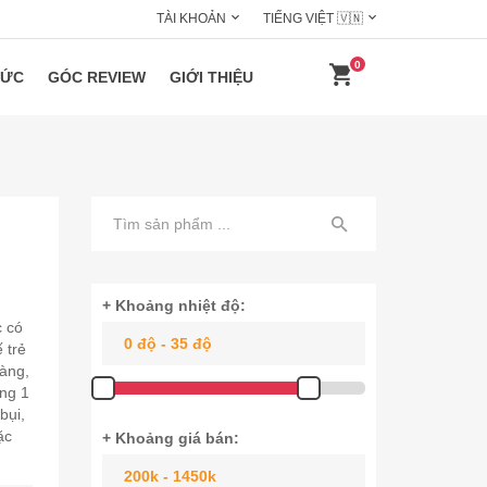
TÀI KHOẢN
TIẾNG VIỆT 🇻🇳
0
HỨC
GÓC REVIEW
GIỚI THIỆU
+ Khoảng nhiệt độ:
 có
 trẻ
gàng,
ùng 1
bụi,
ặc
+ Khoảng giá bán: