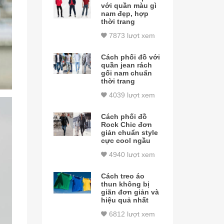
với quần màu gì
nam đẹp, hợp
thời trang
7873 lượt xem
Cách phối đồ với
quần jean rách
gối nam chuẩn
thời trang
4039 lượt xem
Cách phối đồ
Rock Chic đơn
giản chuẩn style
cực cool ngầu
4940 lượt xem
Cách treo áo
thun không bị
giãn đơn giản và
hiệu quả nhất
6812 lượt xem