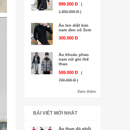
999.000 Đ
(
1.850.000 Đ )
Áo len diệt kim
nam đen cổ 3cm
300.000 Đ
Áo khoác phao
nam nữ ghi thể
thao
599.000 Đ
(
700.000 Đ )
Xem thêm
BÀI VIẾT MỚI NHẤT
Áo thun đỏ phối