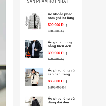
SẢN PHẨM HOT NHẤT
Áo khoác phao
nam ghi lót lông
500.000 Đ
(
650.000 Đ )
Áo gió lót lông
hàng hiệu đen
399.000 Đ
(
450.000 Đ )
Áo phao lông vũ
cao cấp trắng
885.000 Đ
(
1.200.000 Đ )
Áo phao lông vũ
dáng dài đen