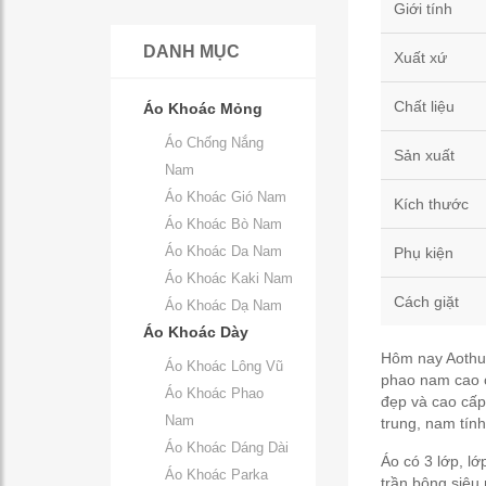
Giới tính
DANH MỤC
Xuất xứ
Chất liệu
Áo Khoác Mỏng
Áo Chống Nắng
Sản xuất
Nam
Áo Khoác Gió Nam
Kích thước
Áo Khoác Bò Nam
Áo Khoác Da Nam
Phụ kiện
Áo Khoác Kaki Nam
Cách giặt
Áo Khoác Dạ Nam
Áo Khoác Dày
Hôm nay Aothud
Áo Khoác Lông Vũ
phao nam cao 
Áo Khoác Phao
đẹp và cao cấp
Nam
trung, nam tính
Áo Khoác Dáng Dài
Áo có 3 lớp, lớ
Áo Khoác Parka
trần bông siêu