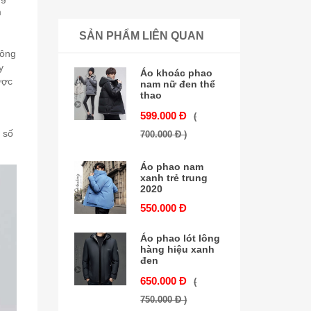
m
.
SẢN PHẨM LIÊN QUAN
hông
y
Áo khoác phao
ược
nam nữ đen thể
thao
599.000 Đ
(
 số
700.000 Đ )
Áo phao nam
xanh trẻ trung
2020
550.000 Đ
Áo phao lót lông
hàng hiệu xanh
đen
650.000 Đ
(
750.000 Đ )