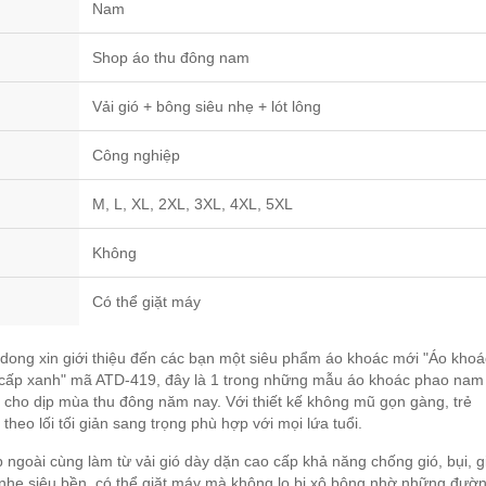
Nam
Shop áo thu đông nam
Vải gió + bông siêu nhẹ + lót lông
Công nghiệp
M, L, XL, 2XL, 3XL, 4XL, 5XL
Không
Có thể giặt máy
ong xin giới thiệu đến các bạn một siêu phẩm áo khoác mới "Áo khoá
cấp xanh" mã ATD-419, đây là 1 trong những mẫu áo khoác phao nam
 cho dịp mùa thu đông năm nay. Với thiết kế không mũ gọn gàng, trẻ
 theo lối tối giản sang trọng phù hợp với mọi lứa tuổi.
p ngoài cùng làm từ vải gió dày dặn cao cấp khả năng chống gió, bụi, 
 nhẹ siêu bền, có thể giặt máy mà không lo bị xô bông nhờ những đườ