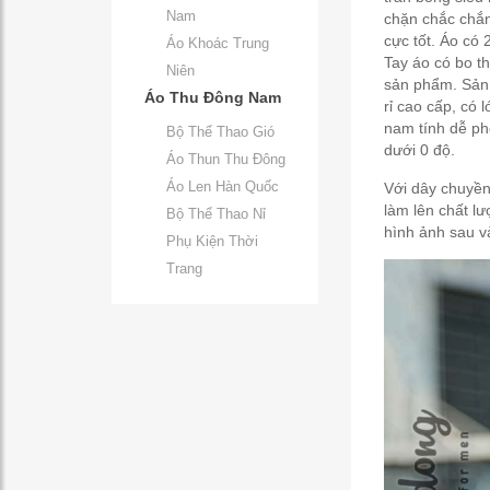
Nam
chặn chắc chắn
cực tốt. Áo có 
Áo Khoác Trung
Tay áo có bo t
Niên
sản phẩm. Sản 
Áo Thu Đông Nam
rỉ cao cấp, có
nam tính dễ ph
Bộ Thể Thao Gió
dưới 0 độ.
Áo Thun Thu Đông
Áo Len Hàn Quốc
Với dây chuyền
làm lên chất l
Bộ Thể Thao Nỉ
hình ảnh sau v
Phụ Kiện Thời
Trang