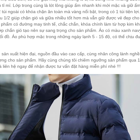
 tỉ mỉ. Lớp trong cùng là lót lông giúp ấm nhanh khi mới mặc và giữ ấ
2 túi ngoài có khóa chặn ăn toàn mà vàng nổi bật, trong có 1 túi tiện lợi
hu 1/2 giúp chặn gió và giữa nhiều tốt hơn mà vẫn giữ được vẻ đẹp cho
phẩm có đường may tinh tế, chắc chắn, khóa chính làm từ hợp kim k
 lớp chắn gió tạo nên sự sang trọng cho sản phẩm. Áo có màu xanh nav
ối đồ. Áo phù hợp mặc trong những ngày lạnh 5 - 15 độ, có thể chịu đ
 sản xuất hiện đại, nguồn đầu vào cao cấp, cùng nhân công lành nghề
ượng cho sản phẩm. Hãy cùng chúng tôi chiêm ngưỡng sản phẩm qua 1
à liên hệ ngay để nhận được tư vấn đặt hàng miễn phí nhé !!!