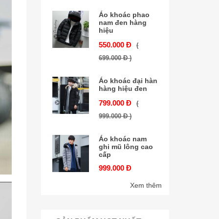
Áo khoác phao
nam đen hàng
hiệu
550.000 Đ
(
699.000 Đ )
Áo khoác đại hàn
hàng hiệu đen
799.000 Đ
(
999.000 Đ )
Áo khoác nam
ghi mũ lông cao
cấp
999.000 Đ
Xem thêm