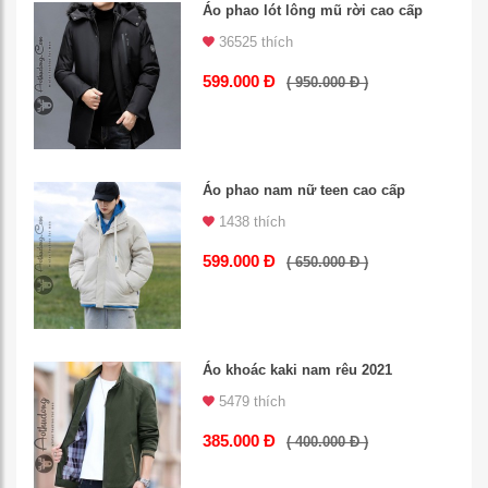
Áo phao lót lông mũ rời cao cấp
36525 thích
599.000 Đ
( 950.000 Đ )
Áo phao nam nữ teen cao cấp
1438 thích
599.000 Đ
( 650.000 Đ )
Áo khoác kaki nam rêu 2021
5479 thích
385.000 Đ
( 400.000 Đ )