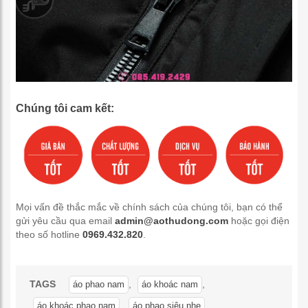
Chúng tôi cam kết:
Mọi vấn đề thắc mắc về chính sách của chúng tôi, bạn có thể
gửi yêu cầu qua email
admin@aothudong.com
hoặc gọi điện
theo số hotline
0969.432.820
.
TAGS
,
,
áo phao nam
áo khoác nam
,
,
áo khoác phao nam
áo phao siêu nhẹ