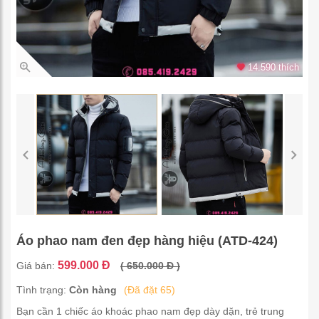
14.590 thích
Áo phao nam đen đẹp hàng hiệu (ATD-424)
599.000 Đ
Giá bán:
( 650.000 Đ )
Tình trạng:
Còn hàng
(Đã đặt 65)
Bạn cần 1 chiếc áo khoác phao nam đẹp dày dặn, trẻ trung