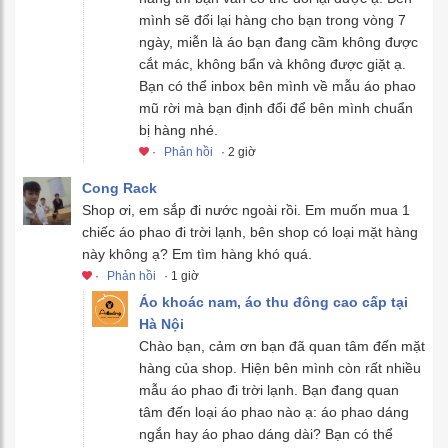
mình sẽ đổi lại hàng cho bạn trong vòng 7
ngày, miễn là áo bạn đang cầm không được
cắt mác, không bẩn và không được giặt ạ.
Bạn có thể inbox bên mình về mẫu áo phao
mũ rời mà bạn định đổi để bên mình chuẩn
bị hàng nhé.
·
Phản hồi
· 2 giờ
Cong Rack
Shop ơi, em sắp đi nước ngoài rồi. Em muốn mua 1
chiếc áo phao đi trời lạnh, bên shop có loại mặt hàng
này không ạ? Em tìm hàng khó quá.
·
Phản hồi
· 1 giờ
Áo khoác nam, áo thu đông cao cấp tại
Hà Nội
Chào bạn, cảm ơn bạn đã quan tâm đến mặt
hàng của shop. Hiện bên mình còn rất nhiều
mẫu áo phao đi trời lạnh. Bạn đang quan
tâm đến loại áo phao nào ạ: áo phao dáng
ngắn hay áo phao dáng dài? Bạn có thể