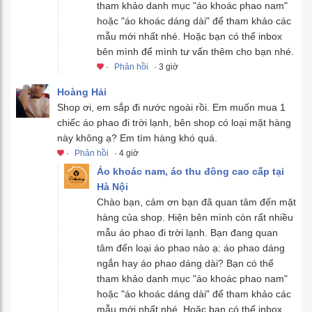
tham khảo danh mục "áo khoác phao nam"
hoặc "áo khoác dáng dài" để tham khảo các
mẫu mới nhất nhé. Hoặc bạn có thể inbox
bên mình để mình tư vấn thêm cho bạn nhé.
·
Phản hồi
· 3 giờ
Hoàng Hải
Shop ơi, em sắp đi nước ngoài rồi. Em muốn mua 1
chiếc áo phao đi trời lạnh, bên shop có loại mặt hàng
này không ạ? Em tìm hàng khó quá.
·
Phản hồi
· 4 giờ
Áo khoác nam, áo thu đông cao cấp tại
Hà Nội
Chào bạn, cảm ơn bạn đã quan tâm đến mặt
hàng của shop. Hiện bên mình còn rất nhiều
mẫu áo phao đi trời lạnh. Bạn đang quan
tâm đến loại áo phao nào ạ: áo phao dáng
ngắn hay áo phao dáng dài? Bạn có thể
tham khảo danh mục "áo khoác phao nam"
hoặc "áo khoác dáng dài" để tham khảo các
mẫu mới nhất nhé. Hoặc bạn có thể inbox