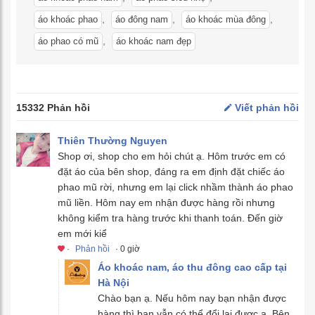
,
,
,
áo khoác phao
áo đông nam
áo khoác mùa đông
,
áo phao có mũ
áo khoác nam đẹp
15332 Phản hồi
Viết phản hồi
Thiên Thường Nguyen
Shop ơi, shop cho em hỏi chút ạ. Hôm trước em có
đặt áo của bên shop, đáng ra em định đặt chiếc áo
phao mũ rời, nhưng em lại click nhầm thành áo phao
mũ liền. Hôm nay em nhận được hàng rồi nhưng
không kiểm tra hàng trước khi thanh toán. Đến giờ
em mới kiể
·
Phản hồi
· 0 giờ
Áo khoác nam, áo thu đông cao cấp tại
Hà Nội
Chào bạn ạ. Nếu hôm nay bạn nhận được
hàng thì bạn vẫn có thể đổi lại được ạ. Bên