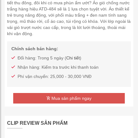
tiết thu đông, đôi khi có mưa phùn ẩm ướt? Áo gió chống nước
trắng hàng hiệu ATD-484 sẽ là 1 lựa chọn tuyệt vời. Áo thiết kế
trẻ trung năng động, với phối màu trắng + đen nam tính sang
trọng, mũ tháo rời, cổ áo cao, túi rộng có khóa. Với lớp ngoài là
vải gió trượt nước cao cấp, trong là lót lưới thoáng, thoải mái
khi vận động.
Chính sách bán hàng:
Đổi hàng: Trong 5 ngày (
Chi tiết
)
Nhận hàng: Kiểm tra trước khi thanh toán
Phí vận chuyển: 25,000 - 30,000 VNĐ
Mua sản phẩm ngay
CLIP REVIEW SẢN PHẨM