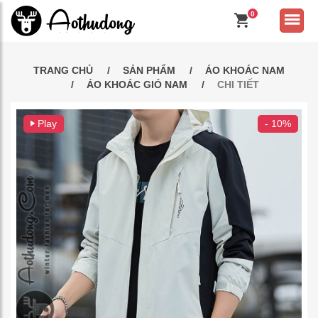
0
TRANG CHỦ
SẢN PHẨM
ÁO KHOÁC NAM
ÁO KHOÁC GIÓ NAM
CHI TIẾT
Play
- 10%