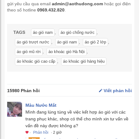
gửi yêu cầu qua email
admin@aothudong.com
hoặc gọi điện
theo số hotline
0969.432.820
.
TAGS
,
,
áo gió nam
áo gió chống nước
,
,
,
áo gió trượt nước
áo gió nam
áo gió 2 lớp
,
,
áo gió mũ rời
áo khoác gió Hà Nội
,
áo khoác gió cao cấp
áo khoác gió hàng hiệu
15980 Phản hồi
Viết phản hồi
Màu Nước Mắt
Mình đang lúng túng về việc kết hợp áo gió với các
trang phục khác, shop có thể cho mình xin tư vấn về
vấn đề này được không ạ?
·
Phản hồi
· 2 giờ