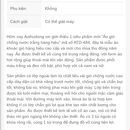
Phụ kiện
Không
Cách giặt
Có thể giặt máy
Hôm nay Aothudong xin giới thiệu 1 siêu phẩm mới "Áo gió
chống nước trắng hàng hiệu" mã số ATD-484, đây là mẫu áo
khoác gió hàng hiệu cao cấp và mới cho mùa thu đông năm
nay. Áo được thiết kế vô cùng trẻ trung năng động, với form áo
hơi rộng giúp thoải mái khi vận động. Sản phẩm được phối
màu trắng và đen nổi bật, phù hợp với cả nam và nữ.
Sản phẩm có lớp ngoài làm từ chất liệu vải gió chống nước cao
cấp dày dặn có khả năng trượt nước tốt, chống gió và chắn bụi
tốt, không bai xù, không phai màu khi giặt máy. Lớp bên trong
được lót lưới mềm mại, thoáng mồ hôi cho người mặc cảm giác
thoải mái. Với đường may tinh xảo, khoá áo là từ hợp kim
không rỉ có lớp chắn gió lọt qua khe tạo nên chất lượng cho
sản phẩm. Áo được thiết kế tinh tế với cổ áo cao, mũ có thể
tháo rời gọn ngàng khi không cần thiết. Áo có 3 túi ngoài có
khóa rộng rãi, cùng 1 túi trong để đựng đồ vô cùng tiện lợi.