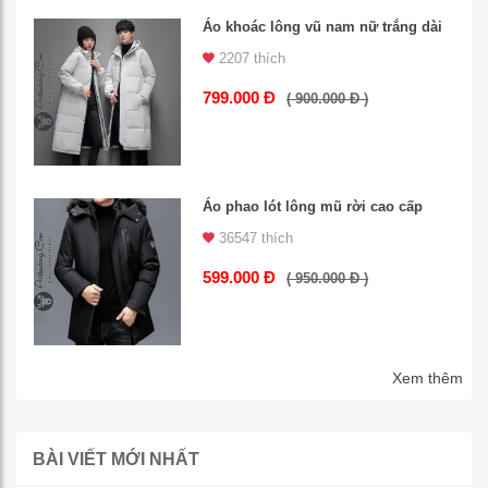
Áo khoác lông vũ nam nữ trắng dài
2207 thích
799.000 Đ
( 900.000 Đ )
Áo phao lót lông mũ rời cao cấp
36547 thích
599.000 Đ
( 950.000 Đ )
Xem thêm
BÀI VIẾT MỚI NHẤT