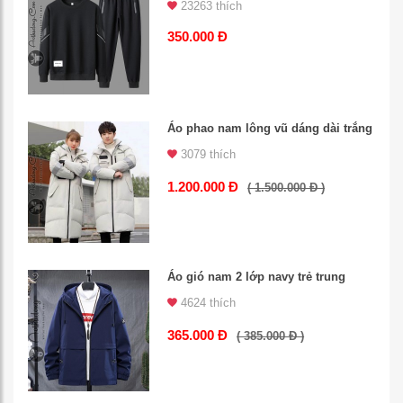
23263 thích
350.000 Đ
Áo phao nam lông vũ dáng dài trắng
3079 thích
1.200.000 Đ
( 1.500.000 Đ )
Áo gió nam 2 lớp navy trẻ trung
4624 thích
365.000 Đ
( 385.000 Đ )