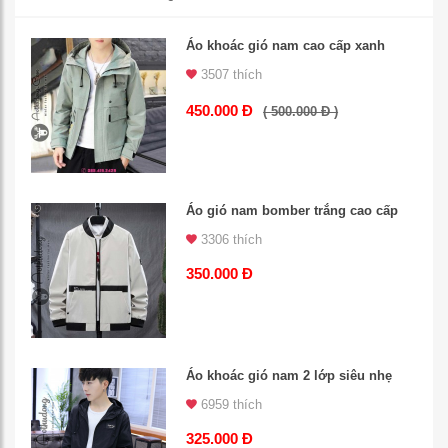
Áo khoác gió nam cao cấp xanh
3507 thích
450.000 Đ
( 500.000 Đ )
Áo gió nam bomber trắng cao cấp
3306 thích
350.000 Đ
Áo khoác gió nam 2 lớp siêu nhẹ
6959 thích
325.000 Đ