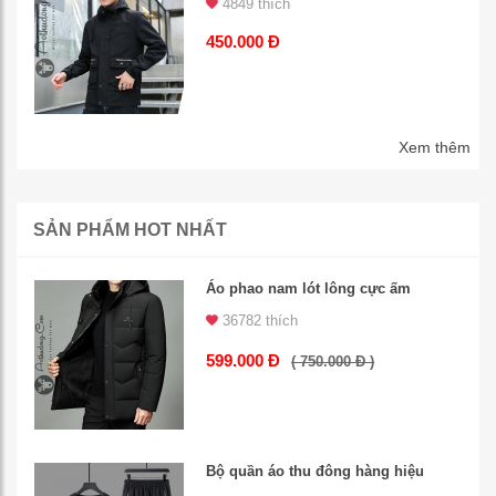
4849 thích
450.000 Đ
Xem thêm
SẢN PHẨM HOT NHẤT
Áo phao nam lót lông cực ấm
36782 thích
599.000 Đ
( 750.000 Đ )
Bộ quần áo thu đông hàng hiệu