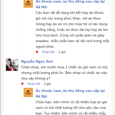
Áo khoác nam, áo thu đông cao cấp tại
Hà Nội
Các bạn rất dễ dàng khi kết hợp áo khoác
gió với các trang phục khác: với áo thun
mỏng hay áo sơ mi cho mùa hè có tác dụng
chống nắng, hoặc áo thun dài tay hay áo len
cho mùa lạnh. Cùng với quần jean và giày
sneaker, chắc chắn bạn sẽ rất cool trong mắt
người khác.
·
Phản hồi
· 2 giờ
Nguyễn Ngọc Sơn
Chào shop, em muốn mua 1 chiếc áo gió nam có mũ,
nhưng chất lượng phải ổn. Bên shop có chiếc áo nào
như vậy không ạ?
·
Phản hồi
· 3 giờ
Áo khoác nam, áo thu đông cao cấp tại
Hà Nội
Chào bạn, bên mình có rất nhiều loại áo gió
nam có mũ chất lượng tốt như yêu cầu của
bạn. Tuy nhiên, bên mình có rất nhiều mẫu