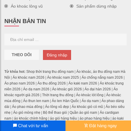
Áo khoác lông vũ
Sản phẩm dừng nhập
NHẬN BẢN TIN
THEO DÕI
Đăng nhập
Từ khóa hot:
Shop thời trang thu đông nam
|
Áo khoác, áo thu đông nam Hà
Nội
|
Áo khoác nam 2026
|
Áo khoác nam 2025
|
Áo chống nắng nam 2026
|
Áo phao nam 2026
|
Áo thu đông 2026
|
Áo kaki nam 2026
|
Áo khoác trung
niên 2026
|
Áo dạ nam 2026
|
Áo khoác gió 2026
|
Áo đại hàn 2026
|
Áo
khoác người già 2026
|
Thời trang thu đông
|
Áo khoác lót lông
|
Áo khoác
mùa đông
|
Áo thun len nam
|
Áo len Hàn Quốc
|
Áo dạ nam
|
Áo phao dáng
dài
|
Áo phao mùa đông
|
Áo lông vũ đẹp
|
Áo khoác gió có mũ
|
Áo béo siêu
nhẹ
|
Áo gió mỏng nhẹ
|
Bộ thể thao gió
|
Quần áo gió nam
|
Áo cardigan
nam
|
áo khoác chính hãng
|
áo gió hàng hiệu
|
áo phao hàng hiệu
|
áo kaki
chính hãng
|
áo lông vũ chính hãng
|
áo dạ cao cấp
|
Áo chống nắng
|
Áo
Chat với tư vấn
Đặt hàng ngay
chống tia UV
|
Xem thêm ...