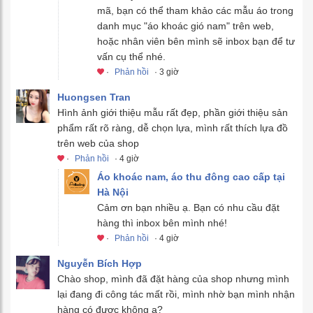
mã, bạn có thể tham khảo các mẫu áo trong
danh mục "áo khoác gió nam" trên web,
hoặc nhân viên bên mình sẽ inbox bạn để tư
vấn cụ thể nhé.
·
Phản hồi
· 3 giờ
Huongsen Tran
Hình ảnh giới thiệu mẫu rất đẹp, phần giới thiệu sản
phẩm rất rõ ràng, dễ chọn lựa, mình rất thích lựa đồ
trên web của shop
·
Phản hồi
· 4 giờ
Áo khoác nam, áo thu đông cao cấp tại
Hà Nội
Cảm ơn bạn nhiều ạ. Bạn có nhu cầu đặt
hàng thì inbox bên mình nhé!
·
Phản hồi
· 4 giờ
Nguyễn Bích Hợp
Chào shop, mình đã đặt hàng của shop nhưng mình
lại đang đi công tác mất rồi, mình nhờ bạn mình nhận
hàng có được không ạ?