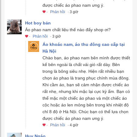
được chiếc áo phao nam ưng ý.
·
Phản hồi
· 3 giờ
Hot boy bản
Áo phao nam chất liệu thế nào đấy shop ơi?
·
Phản hồi
· 3 giờ
Áo khoác nam, áo thu đông cao cấp tại
Hà Nội
Chào bạn, áo phao nam bên mình được thiết
kế bên ngoài là chất vải gió rất dày. Bên
trong là bông siêu nhẹ. Hiện rất nhiều bạn
chọn áo phao là trang phục chính mùa đông.
Khi cầm áo, bạn sẽ cảm nhận được chiếc áo
rất nhẹ, nhưng khi mặc lại cực kỳ ấm. Bạn có
thể mặc một chiếc áo phao và một chiếc áo
cộc hoặc áo len mỏng bên trong khi nhiệt độ
chỉ 8 độ ở Hà Nội. Chúc bạn có thể lựa chọn
được chiếc áo phao nam ưng ý.
·
Phản hồi
· 4 giờ
Huy Ngáo