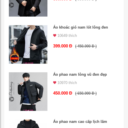
Áo khoác gió nam lót lông đen
10649 thích
399.000 Đ
( 450.000 Đ )
Áo phao nam lông vũ đen đẹp
10970 thích
450.000 Đ
( 650.000 Đ )
Áo phao nam cao cấp lịch lãm