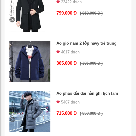
23422 thích
799.000 Đ
( 850.000 Đ )
Áo gió nam 2 lớp navy trẻ trung
4617 thích
365.000 Đ
( 385.000 Đ )
Áo phao dài đại hàn ghi lịch lãm
5467 thích
715.000 Đ
( 850.000 Đ )