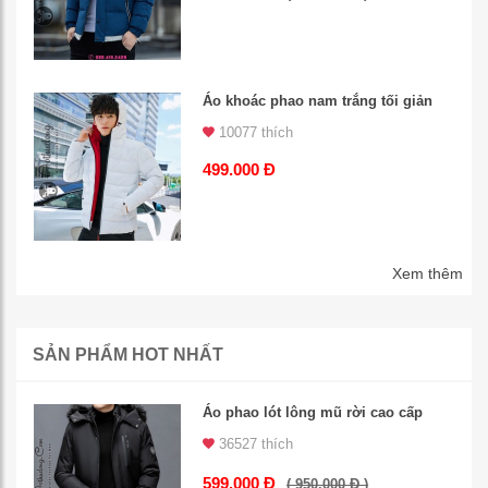
Áo khoác phao nam trắng tối giản
10077 thích
499.000 Đ
Xem thêm
SẢN PHẨM HOT NHẤT
Áo phao lót lông mũ rời cao cấp
36527 thích
599.000 Đ
( 950.000 Đ )