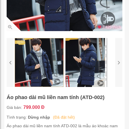
3.425 thích
Áo phao dài mũ liền nam tính (ATD-002)
799.000 Đ
Giá bán:
Tình trạng:
Dừng nhập
(Đã đặt hết)
Áo phao dài mũ liền nam tính ATD-002 là mẫu áo khoác nam