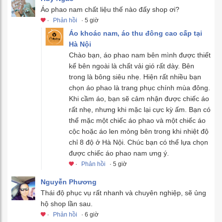
Áo phao nam chất liệu thế nào đấy shop ơi?
·
Phản hồi
· 5 giờ
Áo khoác nam, áo thu đông cao cấp tại
Hà Nội
Chào bạn, áo phao nam bên mình được thiết
kế bên ngoài là chất vải gió rất dày. Bên
trong là bông siêu nhẹ. Hiện rất nhiều bạn
chọn áo phao là trang phục chính mùa đông.
Khi cầm áo, bạn sẽ cảm nhận được chiếc áo
rất nhẹ, nhưng khi mặc lại cực kỳ ấm. Bạn có
thể mặc một chiếc áo phao và một chiếc áo
cộc hoặc áo len mỏng bên trong khi nhiệt độ
chỉ 8 độ ở Hà Nội. Chúc bạn có thể lựa chọn
được chiếc áo phao nam ưng ý.
·
Phản hồi
· 5 giờ
Nguyễn Phương
Thái độ phục vụ rất nhanh và chuyên nghiệp, sẽ ủng
hộ shop lần sau.
·
Phản hồi
· 6 giờ