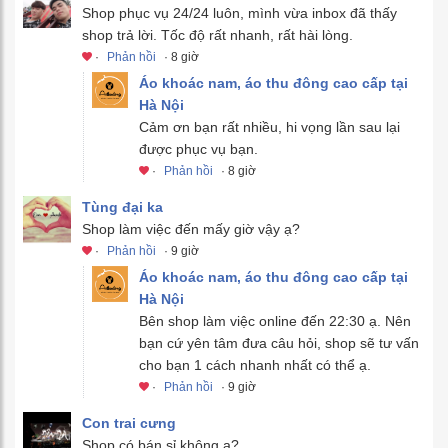
Shop phục vụ 24/24 luôn, mình vừa inbox đã thấy
shop trả lời. Tốc độ rất nhanh, rất hài lòng.
·
Phản hồi
· 8 giờ
Áo khoác nam, áo thu đông cao cấp tại
Hà Nội
Cảm ơn bạn rất nhiều, hi vọng lần sau lại
được phục vụ bạn.
·
Phản hồi
· 8 giờ
Tùng đại ka
Shop làm việc đến mấy giờ vậy ạ?
·
Phản hồi
· 9 giờ
Áo khoác nam, áo thu đông cao cấp tại
Hà Nội
Bên shop làm việc online đến 22:30 ạ. Nên
bạn cứ yên tâm đưa câu hỏi, shop sẽ tư vấn
cho bạn 1 cách nhanh nhất có thể ạ.
·
Phản hồi
· 9 giờ
Con trai cưng
Shop có bán sỉ không ạ?