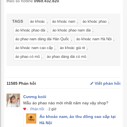
theo số hotline
0969.432.820
.
TAGS
,
,
,
áo khoác
áo khoác nam
áo khoác phao
,
,
áo khoác phao dài
áo khoác phao nam dài
,
,
áo phao nam dáng dài Hàn Quốc
áo khoác nam Hà Nội
,
,
áo khoác nam cao cấp
áo khoác giá rẻ
,
áo phao có mũ
áo phao dáng dài có mũ
11585 Phản hồi
Viết phản hồi
Cương koiii
Mẫu áo phao nào mới nhất năm nay vậy shop?
·
Phản hồi
· 2 giờ
Áo khoác nam, áo thu đông cao cấp tại
Hà Nội