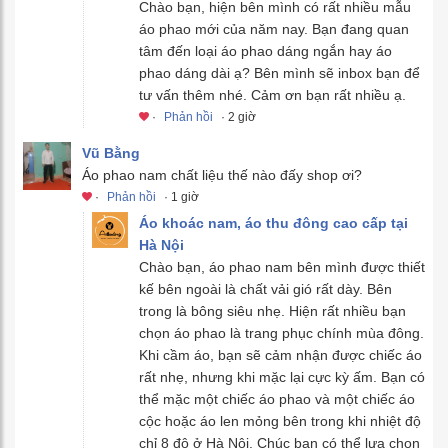
Chào bạn, hiện bên mình có rất nhiều mẫu
áo phao mới của năm nay. Bạn đang quan
tâm đến loại áo phao dáng ngắn hay áo
phao dáng dài ạ? Bên mình sẽ inbox bạn để
tư vấn thêm nhé. Cảm ơn bạn rất nhiều ạ.
·
Phản hồi
· 2 giờ
Vũ Bằng
Áo phao nam chất liệu thế nào đấy shop ơi?
·
Phản hồi
· 1 giờ
Áo khoác nam, áo thu đông cao cấp tại
Hà Nội
Chào bạn, áo phao nam bên mình được thiết
kế bên ngoài là chất vải gió rất dày. Bên
trong là bông siêu nhẹ. Hiện rất nhiều bạn
chọn áo phao là trang phục chính mùa đông.
Khi cầm áo, bạn sẽ cảm nhận được chiếc áo
rất nhẹ, nhưng khi mặc lại cực kỳ ấm. Bạn có
thể mặc một chiếc áo phao và một chiếc áo
cộc hoặc áo len mỏng bên trong khi nhiệt độ
chỉ 8 độ ở Hà Nội. Chúc bạn có thể lựa chọn