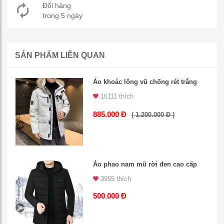
Đổi hàng
trong 5 ngày
SẢN PHẨM LIÊN QUAN
Áo khoác lông vũ chống rét trắng
16111 thích
885.000 Đ
( 1.200.000 Đ )
Áo phao nam mũ rời đen cao cấp
3955 thích
500.000 Đ