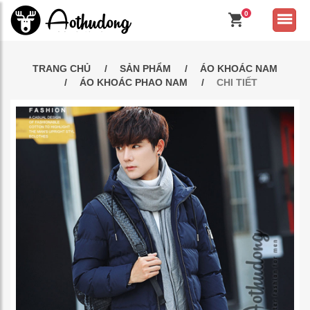
0
TRANG CHỦ
SẢN PHẨM
ÁO KHOÁC NAM
ÁO KHOÁC PHAO NAM
CHI TIẾT