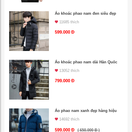
Áo khoác phao nam đen siêu đẹp
11685 thích
599.000 Đ
Áo khoác phao nam dài Hàn Quốc
13052 thích
799.000 Đ
Áo phao nam xanh đẹp hàng hiệu
14692 thích
599.000 Đ
( 650.000 Đ )