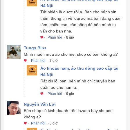
Hà Nội
Tất nhiên là được rồi ạ. Bạn cho mình xin
thêm thông tin về loại áo mà bạn đang quan
tâm, chiều cao, cân nặng để bên mình tư
vấn cho bạn nha.
·
Phản hồi
· 8 giờ
Tungs Bins
Mình muốn mua áo cho mẹ, shop có bán không ạ?
·
Phản hồi
· 7 giờ
Áo khoác nam, áo thu đông cao cấp tại
Hà Nội
Rất xin lỗi bạn, bên mình chỉ chuyên bán
quần áo cho nam ạ.
·
Phản hồi
· 9 giờ
Nguyễn Văn Lợi
Bên shop có kinh doanh trên lazada hay shopee
không ạ?
·
Phản hồi
· 8 giờ