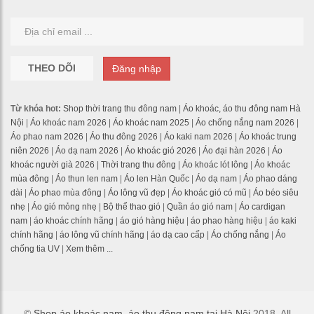
THEO DÕI
Đăng nhập
Từ khóa hot:
Shop thời trang thu đông nam
|
Áo khoác, áo thu đông nam Hà
Nội
|
Áo khoác nam 2026
|
Áo khoác nam 2025
|
Áo chống nắng nam 2026
|
Áo phao nam 2026
|
Áo thu đông 2026
|
Áo kaki nam 2026
|
Áo khoác trung
niên 2026
|
Áo dạ nam 2026
|
Áo khoác gió 2026
|
Áo đại hàn 2026
|
Áo
khoác người già 2026
|
Thời trang thu đông
|
Áo khoác lót lông
|
Áo khoác
mùa đông
|
Áo thun len nam
|
Áo len Hàn Quốc
|
Áo dạ nam
|
Áo phao dáng
dài
|
Áo phao mùa đông
|
Áo lông vũ đẹp
|
Áo khoác gió có mũ
|
Áo béo siêu
nhẹ
|
Áo gió mỏng nhẹ
|
Bộ thể thao gió
|
Quần áo gió nam
|
Áo cardigan
nam
|
áo khoác chính hãng
|
áo gió hàng hiệu
|
áo phao hàng hiệu
|
áo kaki
chính hãng
|
áo lông vũ chính hãng
|
áo dạ cao cấp
|
Áo chống nắng
|
Áo
chống tia UV
|
Xem thêm ...
©
Shop áo khoác nam, áo thu đông nam tại Hà Nội
2018. All