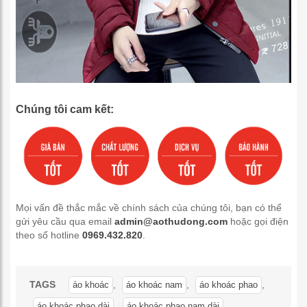
Chúng tôi cam kết:
Mọi vấn đề thắc mắc về chính sách của chúng tôi, bạn có thể
gửi yêu cầu qua email
admin@aothudong.com
hoặc gọi điện
theo số hotline
0969.432.820
.
TAGS
,
,
,
áo khoác
áo khoác nam
áo khoác phao
,
,
áo khoác phao dài
áo khoác phao nam dài