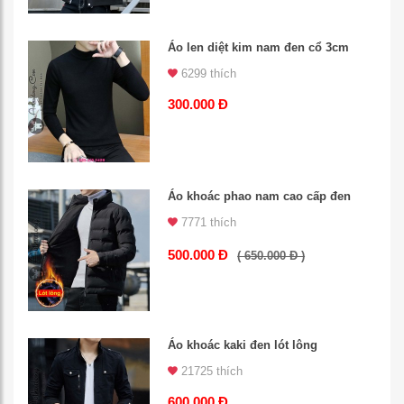
Áo len diệt kim nam đen cổ 3cm
6299 thích
300.000 Đ
Áo khoác phao nam cao cấp đen
7771 thích
500.000 Đ
( 650.000 Đ )
Áo khoác kaki đen lót lông
21725 thích
600.000 Đ