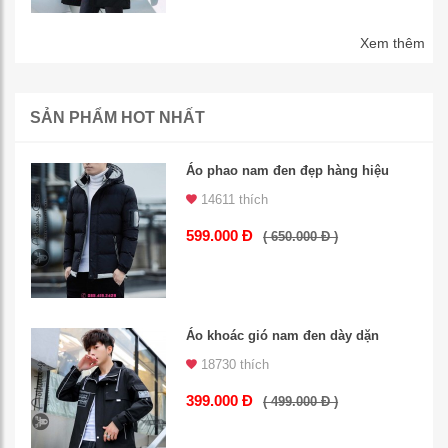
Xem thêm
SẢN PHẨM HOT NHẤT
Áo phao nam đen đẹp hàng hiệu
14611 thích
599.000 Đ
( 650.000 Đ )
Áo khoác gió nam đen dày dặn
18730 thích
399.000 Đ
( 499.000 Đ )