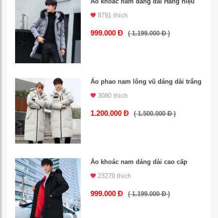
Áo khoác nam dáng dài Hàng hiệu
8791 thích
999.000 Đ
( 1.199.000 Đ )
Áo phao nam lông vũ dáng dài trắng
3080 thích
1.200.000 Đ
( 1.500.000 Đ )
Áo khoác nam dáng dài cao cấp
23279 thích
999.000 Đ
( 1.199.000 Đ )