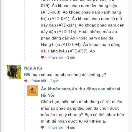
079), Áo khoác phao nam đen hàng hiệu
(ATD-080), Áo khoác phao nam xanh hàng
hiệu (ATD-081), Áo khoác phao nam có mũ
dày dặn (ATD-114), Áo khoác phao nam đen
dày dặn (ATD-115). Hoặc những mẫu áo
phao dáng dài: Áo khoác nam dáng dài
Hàng hiệu (ATD-094), Áo khoác nam dáng
dài Hàng hiệu (ATD-097), Áo
·
Phản hồi
· 3 giờ
Ngũ A Ka
Bên bạn có bán áo phao dáng dài không ạ?
·
Phản hồi
· 2 giờ
Áo khoác nam, áo thu đông cao cấp tại
Hà Nội
Chào bạn, hiện bên mình đang có rất nhiều
mẫu áo phao dáng dài, bạn đã chọn được
mẫu áo ưng ý chưa ạ? Bạn có thể inbox bên
mình để nhận được tư vấn thêm ạ.
·
Phản hồi
· 4 giờ