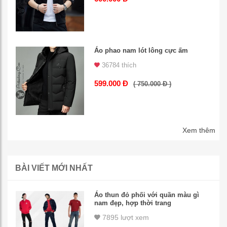
Áo phao nam lót lông cực ấm
36784 thích
599.000 Đ
( 750.000 Đ )
Xem thêm
BÀI VIẾT MỚI NHẤT
Áo thun đỏ phối với quần màu gì
nam đẹp, hợp thời trang
7895 lượt xem