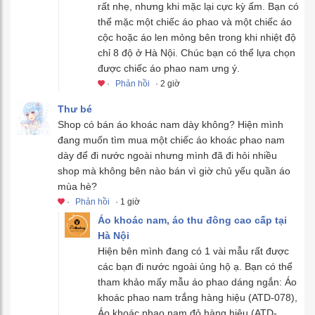
rất nhẹ, nhưng khi mặc lại cực kỳ ấm. Bạn có
thể mặc một chiếc áo phao và một chiếc áo
cộc hoặc áo len mỏng bên trong khi nhiệt độ
chỉ 8 độ ở Hà Nội. Chúc bạn có thể lựa chọn
được chiếc áo phao nam ưng ý.
·
Phản hồi
· 2 giờ
Thư bé
Shop có bán áo khoác nam dày không? Hiện mình
đang muốn tìm mua một chiếc áo khoác phao nam
dày để đi nước ngoài nhưng mình đã đi hỏi nhiều
shop mà không bên nào bán vì giờ chủ yếu quần áo
mùa hè?
·
Phản hồi
· 1 giờ
Áo khoác nam, áo thu đông cao cấp tại
Hà Nội
Hiện bên mình đang có 1 vài mẫu rất được
các bạn đi nước ngoài ủng hộ ạ. Bạn có thể
tham khảo mấy mẫu áo phao dáng ngắn: Áo
khoác phao nam trắng hàng hiệu (ATD-078),
Áo khoác phao nam đỏ hàng hiệu (ATD-