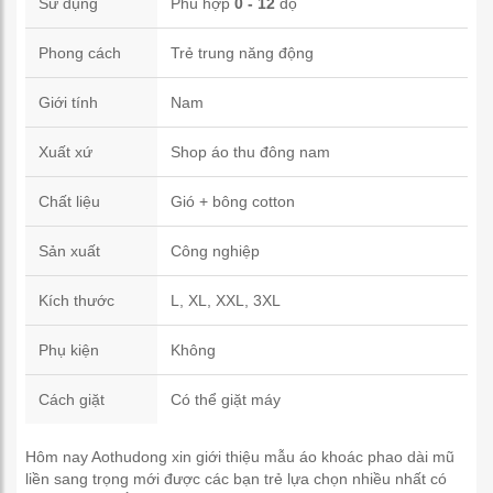
Sử dụng
Phù hợp
0 - 12
độ
Phong cách
Trẻ trung năng động
Giới tính
Nam
Xuất xứ
Shop áo thu đông nam
Chất liệu
Gió + bông cotton
Sản xuất
Công nghiệp
Kích thước
L, XL, XXL, 3XL
Phụ kiện
Không
Cách giặt
Có thể giặt máy
Hôm nay Aothudong xin giới thiệu mẫu áo khoác phao dài mũ
liền sang trọng mới được các bạn trẻ lựa chọn nhiều nhất có