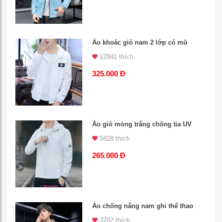
Áo khoác gió nam 2 lớp có mũ
12841 thích
325.000 Đ
Áo gió mỏng trắng chống tia UV
5828 thích
265.000 Đ
Áo chống nắng nam ghi thể thao
3702 thích