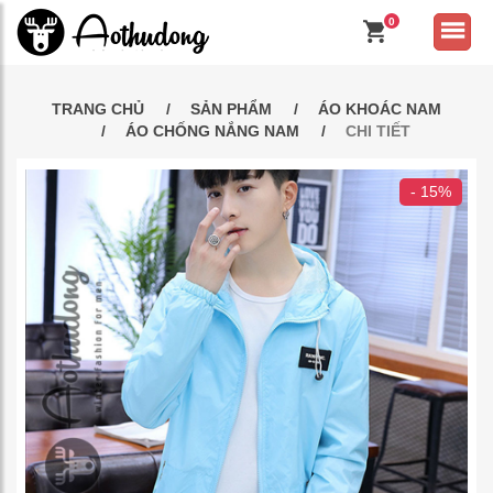
0
TRANG CHỦ
SẢN PHẨM
ÁO KHOÁC NAM
ÁO CHỐNG NẮNG NAM
CHI TIẾT
- 15%