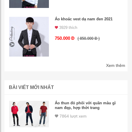
Áo khoác vest dạ nam đen 2021
3929 thích
750.000 Đ
( 850.000 Đ )
Xem thêm
BÀI VIẾT MỚI NHẤT
Áo thun đỏ phối với quần màu gì
nam đẹp, hợp thời trang
7864 lượt xem