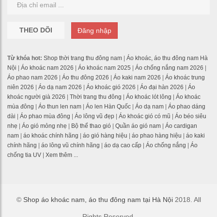
THEO DÕI
Đăng nhập
Từ khóa hot:
Shop thời trang thu đông nam
|
Áo khoác, áo thu đông nam Hà
Nội
|
Áo khoác nam 2026
|
Áo khoác nam 2025
|
Áo chống nắng nam 2026
|
Áo phao nam 2026
|
Áo thu đông 2026
|
Áo kaki nam 2026
|
Áo khoác trung
niên 2026
|
Áo dạ nam 2026
|
Áo khoác gió 2026
|
Áo đại hàn 2026
|
Áo
khoác người già 2026
|
Thời trang thu đông
|
Áo khoác lót lông
|
Áo khoác
mùa đông
|
Áo thun len nam
|
Áo len Hàn Quốc
|
Áo dạ nam
|
Áo phao dáng
dài
|
Áo phao mùa đông
|
Áo lông vũ đẹp
|
Áo khoác gió có mũ
|
Áo béo siêu
nhẹ
|
Áo gió mỏng nhẹ
|
Bộ thể thao gió
|
Quần áo gió nam
|
Áo cardigan
nam
|
áo khoác chính hãng
|
áo gió hàng hiệu
|
áo phao hàng hiệu
|
áo kaki
chính hãng
|
áo lông vũ chính hãng
|
áo dạ cao cấp
|
Áo chống nắng
|
Áo
chống tia UV
|
Xem thêm ...
©
Shop áo khoác nam, áo thu đông nam tại Hà Nội
2018. All
Rights Reserved.