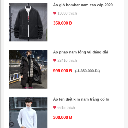
Áo gió bomber nam cao cấp 2020
13038 thích
350.000 Đ
Áo phao nam lông vũ dáng dài
22416 thích
999.000 Đ
( 1.850.000 Đ )
Áo len diệt kim nam trắng cổ lọ
6615 thích
300.000 Đ