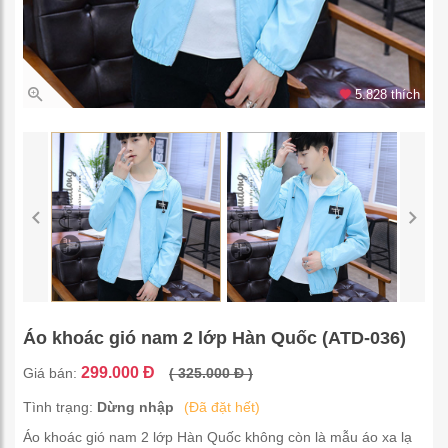
5.828 thích
Áo khoác gió nam 2 lớp Hàn Quốc (ATD-036)
299.000 Đ
Giá bán:
( 325.000 Đ )
Tình trạng:
Dừng nhập
(Đã đặt hết)
Áo khoác gió nam 2 lớp Hàn Quốc không còn là mẫu áo xa lạ