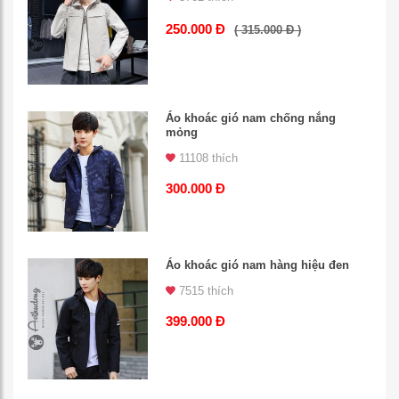
250.000 Đ
( 315.000 Đ )
Áo khoác gió nam chống nắng
mỏng
11108 thích
300.000 Đ
Áo khoác gió nam hàng hiệu đen
7515 thích
399.000 Đ