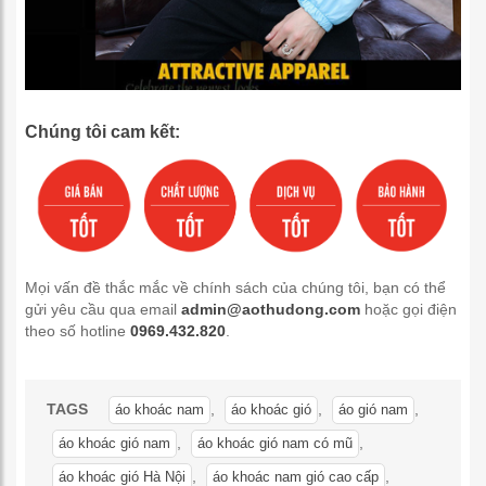
Chúng tôi cam kết:
Mọi vấn đề thắc mắc về chính sách của chúng tôi, bạn có thể
gửi yêu cầu qua email
admin@aothudong.com
hoặc gọi điện
theo số hotline
0969.432.820
.
TAGS
,
,
,
áo khoác nam
áo khoác gió
áo gió nam
,
,
áo khoác gió nam
áo khoác gió nam có mũ
,
,
áo khoác gió Hà Nội
áo khoác nam gió cao cấp