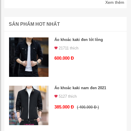
Xem thêm
SẢN PHẨM HOT NHẤT
Áo khoác kaki đen lót lông
21711 thích
600.000 Đ
Áo khoác kaki nam đen 2021
5127 thích
385.000 Đ
( 400.000 Đ )