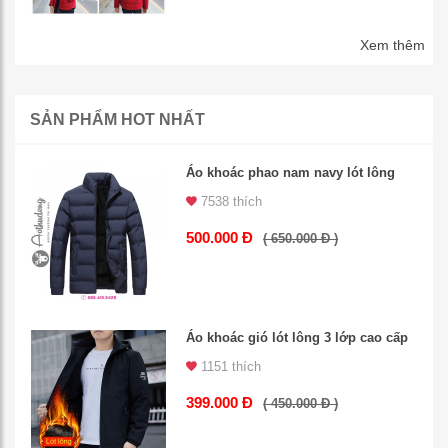
Xem thêm
SẢN PHẨM HOT NHẤT
Áo khoác phao nam navy lót lông
7538 thích
500.000 Đ
( 650.000 Đ )
Áo khoác gió lót lông 3 lớp cao cấp
1151 thích
399.000 Đ
( 450.000 Đ )