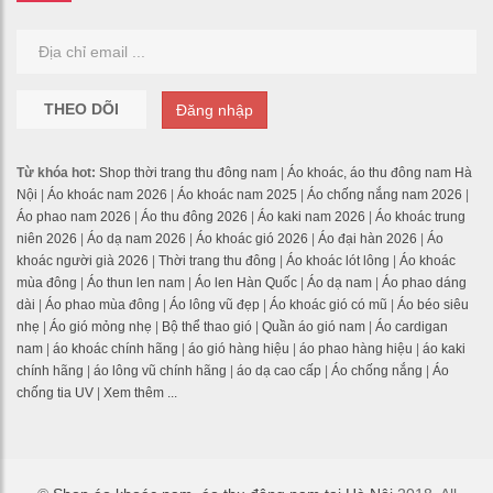
THEO DÕI
Đăng nhập
Từ khóa hot:
Shop thời trang thu đông nam
|
Áo khoác, áo thu đông nam Hà
Nội
|
Áo khoác nam 2026
|
Áo khoác nam 2025
|
Áo chống nắng nam 2026
|
Áo phao nam 2026
|
Áo thu đông 2026
|
Áo kaki nam 2026
|
Áo khoác trung
niên 2026
|
Áo dạ nam 2026
|
Áo khoác gió 2026
|
Áo đại hàn 2026
|
Áo
khoác người già 2026
|
Thời trang thu đông
|
Áo khoác lót lông
|
Áo khoác
mùa đông
|
Áo thun len nam
|
Áo len Hàn Quốc
|
Áo dạ nam
|
Áo phao dáng
dài
|
Áo phao mùa đông
|
Áo lông vũ đẹp
|
Áo khoác gió có mũ
|
Áo béo siêu
nhẹ
|
Áo gió mỏng nhẹ
|
Bộ thể thao gió
|
Quần áo gió nam
|
Áo cardigan
nam
|
áo khoác chính hãng
|
áo gió hàng hiệu
|
áo phao hàng hiệu
|
áo kaki
chính hãng
|
áo lông vũ chính hãng
|
áo dạ cao cấp
|
Áo chống nắng
|
Áo
chống tia UV
|
Xem thêm ...