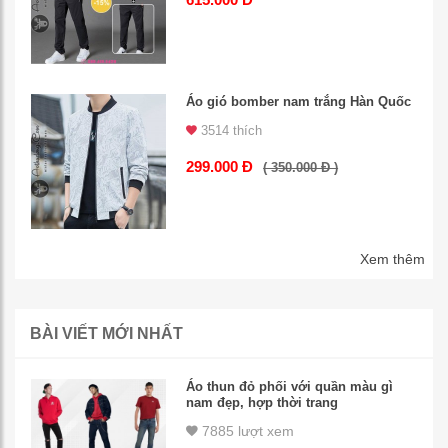
Áo gió bomber nam trắng Hàn Quốc
3514 thích
299.000 Đ
( 350.000 Đ )
Xem thêm
BÀI VIẾT MỚI NHẤT
Áo thun đỏ phối với quần màu gì
nam đẹp, hợp thời trang
7885 lượt xem