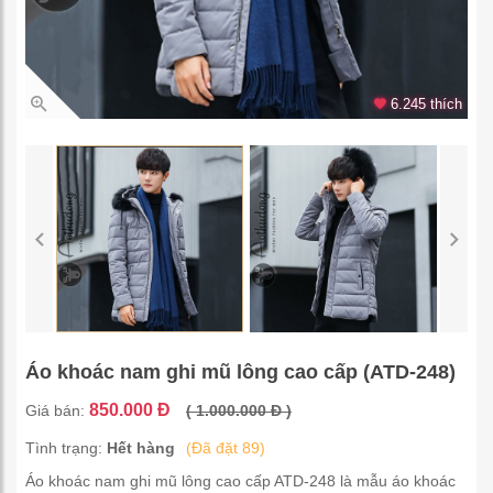
6.245 thích
Áo khoác nam ghi mũ lông cao cấp (ATD-248)
850.000 Đ
Giá bán:
( 1.000.000 Đ )
Tình trạng:
Hết hàng
(Đã đặt 89)
Áo khoác nam ghi mũ lông cao cấp ATD-248 là mẫu áo khoác