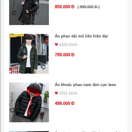
850.000 Đ
( 999.000 Đ )
Áo phao dài mũ liền hiện đại
4163 thích
799.000 Đ
Áo khoác phao nam đen cực teen
3761 thích
499.000 Đ