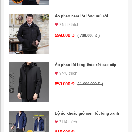
Áo phao nam lót lông mũ rời
24589 thích
599.000 Đ
( 700.000 Đ )
Áo phao lót lông tháo rời cao cấp
9740 thích
850.000 Đ
( 1.000.000 Đ )
Bộ áo khoác gió nam lót lông xanh
7114 thích
615.000 Đ