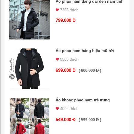
Áo phao nam dáng dài đen nam tính
7365 thích
799.000 Đ
Áo phao nam hàng hiệu mũ rời
5505 thích
699.000 Đ
( 800.000 Đ )
Áo khoác phao nam trẻ trung
4092 thích
549.000 Đ
( 599.000 Đ )