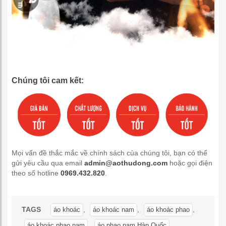
Chúng tôi cam kết:
Mọi vấn đề thắc mắc về chính sách của chúng tôi, bạn có thể
gửi yêu cầu qua email
admin@aothudong.com
hoặc gọi điện
theo số hotline
0969.432.820
.
TAGS
,
,
,
áo khoác
áo khoác nam
áo khoác phao
,
,
áo khoác phao nam
áo phao nam Hàn Quốc