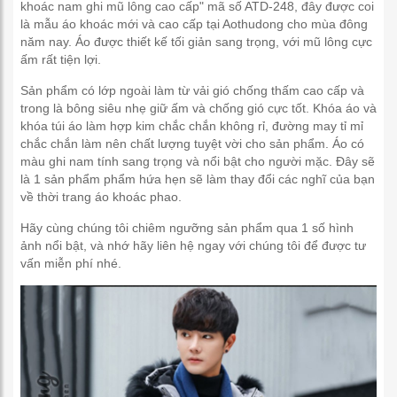
khoác nam ghi mũ lông cao cấp" mã số ATD-248, đây được coi
là mẫu áo khoác mới và cao cấp tại Aothudong cho mùa đông
năm nay. Áo được thiết kế tối giản sang trọng, với mũ lông cực
ấm rất tiện lợi.
Sản phẩm có lớp ngoài làm từ vải gió chống thấm cao cấp và
trong là bông siêu nhẹ giữ ấm và chống gió cực tốt. Khóa áo và
khóa túi áo làm hợp kim chắc chắn không rỉ, đường may tỉ mỉ
chắc chắn làm nên chất lượng tuyệt vời cho sản phẩm. Áo có
màu ghi nam tính sang trọng và nổi bật cho người mặc. Đây sẽ
là 1 sản phẩm phẩm hứa hẹn sẽ làm thay đổi các nghĩ của bạn
về thời trang áo khoác phao.
Hãy cùng chúng tôi chiêm ngưỡng sản phẩm qua 1 số hình
ảnh nổi bật, và nhớ hãy liên hệ ngay với chúng tôi để được tư
vấn miễn phí nhé.