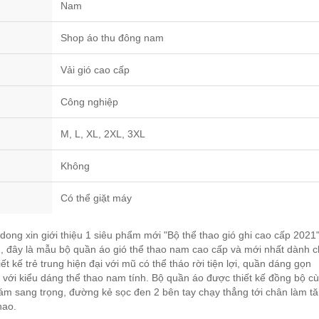
Nam
Shop áo thu đông nam
Vải gió cao cấp
Công nghiệp
M, L, XL, 2XL, 3XL
Không
Có thể giặt máy
ong xin giới thiệu 1 siêu phẩm mới "Bộ thể thao gió ghi cao cấp 2021
 đây là mẫu bộ quần áo gió thể thao nam cao cấp và mới nhất dành 
ết kế trẻ trung hiện đại với mũ có thể tháo rời tiện lợi, quần dáng gọn
h với kiểu dáng thể thao nam tính. Bộ quần áo được thiết kế đồng bộ c
ám sang trọng, đường kẻ sọc đen 2 bên tay chạy thẳng tới chân làm t
hao.