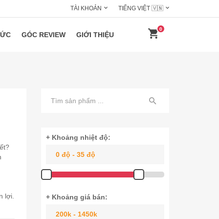
TÀI KHOẢN
TIẾNG VIỆT 🇻🇳
0
HỨC
GÓC REVIEW
GIỚI THIỆU
+ Khoảng nhiệt độ:
ết?
n
 lợi.
+ Khoảng giá bán: