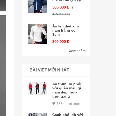
385.000 Đ
(
415.000 Đ )
Áo len diệt kim
nam trắng cổ
3cm
300.000 Đ
Xem thêm
BÀI VIẾT MỚI NHẤT
Áo thun đỏ phối
với quần màu gì
nam đẹp, hợp
thời trang
7884 lượt xem
Cách phối đồ với