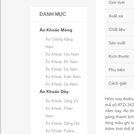
Giới tính
DANH MỤC
Xuất xứ
Chất liệu
Áo Khoác Mỏng
Áo Chống Nắng
Sản xuất
Nam
Áo Khoác Gió Nam
Kích thước
Áo Khoác Bò Nam
Áo Khoác Da Nam
Phụ kiện
Áo Khoác Kaki Nam
Cách giặt
Áo Khoác Dạ Nam
Áo Khoác Dày
Hôm nay Aothud
Áo Khoác Lông Vũ
mã số ATD-342,
Áo Khoác Phao
năm nay. Áo thi
Nam
gàng thanh lịc
tông màu ghi x
Áo Khoác Dáng Dài
thêm tính thể t
Áo Khoác Parka