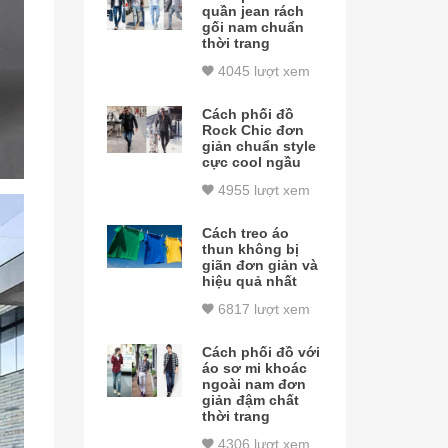
quần jean rách
gối nam chuẩn
thời trang
4045 lượt xem
Cách phối đồ
Rock Chic đơn
giản chuẩn style
cực cool ngầu
4955 lượt xem
Cách treo áo
thun không bị
giãn đơn giản và
hiệu quả nhất
6817 lượt xem
Cách phối đồ với
áo sơ mi khoác
ngoài nam đơn
giản đậm chất
thời trang
4306 lượt xem