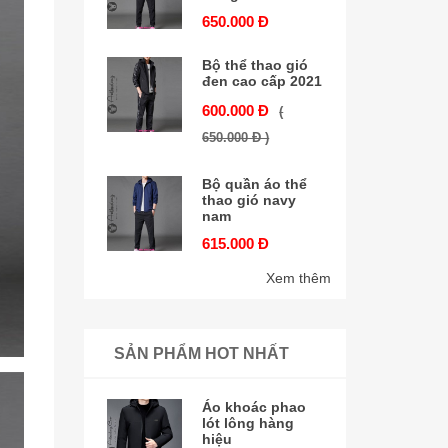
650.000 Đ
Bộ thể thao gió
đen cao cấp 2021
600.000 Đ
(
650.000 Đ )
Bộ quần áo thể
thao gió navy
nam
615.000 Đ
Xem thêm
SẢN PHẨM HOT NHẤT
Áo khoác phao
lót lông hàng
hiệu