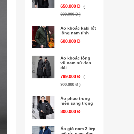
650.000 Đ
(
800.000 Đ )
Áo khoác kaki lót
lông nam tính
600.000 Đ
Áo khoác lông
vũ nam nữ đen
dài
799.000 Đ
(
900.000 Đ )
Áo phao trung
niên sang trọng
800.000 Đ
Áo gió nam 2 lớp
mũ rời navy đẹp