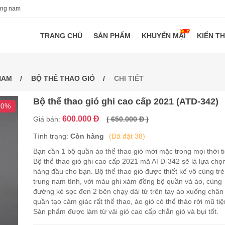
ang nam
TRANG CHỦ
SẢN PHẨM
KHUYẾN MẠI
KIẾN T
NAM
BỘ THỂ THAO GIÓ
CHI TIẾT
Bộ thể thao gió ghi cao cấp 2021 (ATD-342)
10%
600.000 Đ
Giá bán:
( 650.000 Đ )
Tình trạng:
Còn hàng
(Đã đặt 38)
Bạn cần 1 bộ quần áo thể thao gió mới mặc trong mọi thời ti
Bộ thể thao gió ghi cao cấp 2021 mã ATD-342 sẽ là lựa chọ
hàng đầu cho bạn. Bộ thể thao gió được thiết kế vô cùng trẻ
trung nam tính, với màu ghi xám đồng bộ quần và áo, cùng
đường kẻ sọc đen 2 bên chạy dài từ trên tay áo xuống chân
quần tạo cảm giác rất thể thao, áo gió có thể tháo rời mũ tiện
Sản phẩm được làm từ vải gió cao cấp chắn gió và bụi tốt.