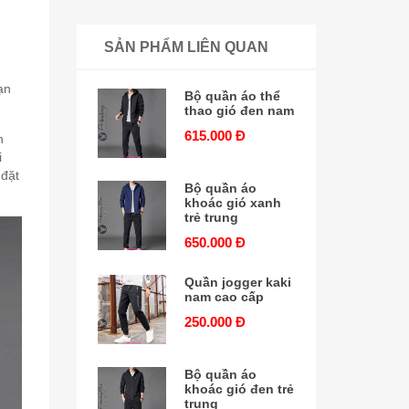
SẢN PHẨM LIÊN QUAN
ạn
Bộ quần áo thể
thao gió đen nam
615.000 Đ
n
i
 đặt
Bộ quần áo
khoác gió xanh
trẻ trung
650.000 Đ
Quần jogger kaki
nam cao cấp
250.000 Đ
Bộ quần áo
khoác gió đen trẻ
trung