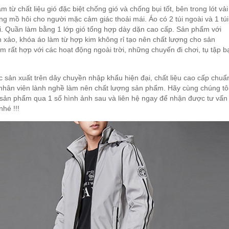
m từ chất liệu gió đặc biệt chống gió và chống bụi tốt, bên trong lót vải
g mồ hôi cho người mặc cảm giác thoải mái. Áo có 2 túi ngoài và 1 túi
lơi. Quần làm bằng 1 lớp gió tổng hợp dày dặn cao cấp. Sản phẩm với
 xảo, khóa áo làm từ hợp kim không rỉ tạo nên chất lượng cho sản
 rất hợp với các hoạt động ngoài trời, những chuyến đi chơi, tụ tập b
sản xuất trên dây chuyền nhập khẩu hiện đại, chất liệu cao cấp chuẩ
nhân viên lành nghề làm nên chất lượng sản phẩm. Hãy cùng chúng tô
ản phẩm qua 1 số hình ảnh sau và liên hệ ngay để nhận được tư vấn
hé !!!