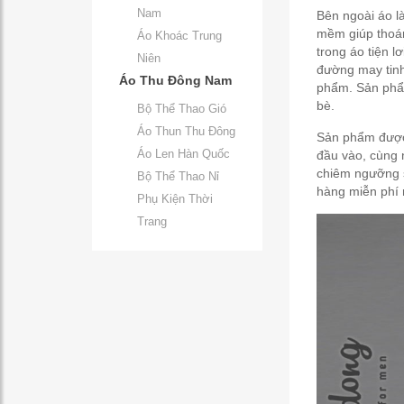
Nam
Bên ngoài áo là
mềm giúp thoán
Áo Khoác Trung
trong áo tiện 
Niên
đường may tinh
Áo Thu Đông Nam
phẩm. Sản phẩm
bè.
Bộ Thể Thao Gió
Áo Thun Thu Đông
Sản phẩm được 
Áo Len Hàn Quốc
đầu vào, cùng 
chiêm ngưỡng s
Bộ Thể Thao Nỉ
hàng miễn phí n
Phụ Kiện Thời
Trang