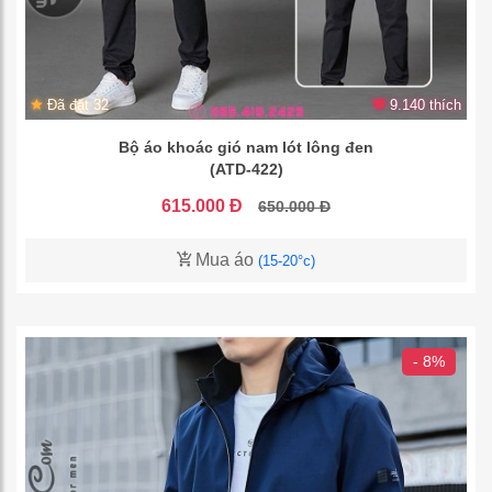
Đã đặt 32
9.140 thích
Bộ áo khoác gió nam lót lông đen
(ATD-422)
615.000 Đ
650.000 Đ
Mua áo
(15-20°c)
- 8%