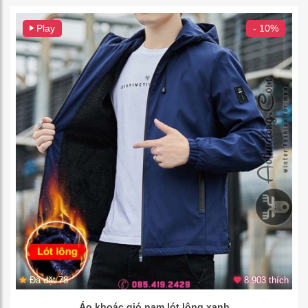
Play
- 10%
Đã đặt 78
8.903 thích
Áo khoác gió nam lót lông xanh