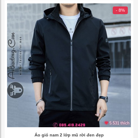
- 8%
5.531 thích
Áo gió nam 2 lớp mũ rời đen đẹp