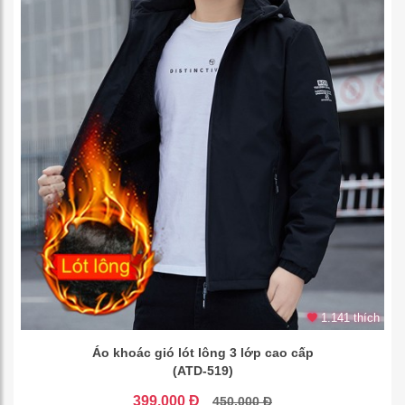
1.141 thích
Áo khoác gió lót lông 3 lớp cao cấp
(ATD-519)
399.000 Đ
450.000 Đ