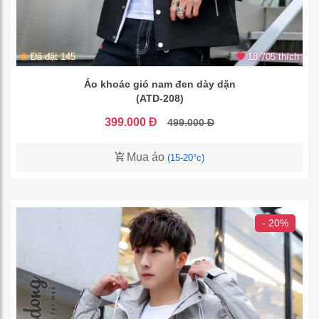
Đã đặt 145
18.705 thích
Áo khoác gió nam đen dày dặn
(ATD-208)
399.000 Đ
499.000 Đ
Mua áo
(15-20°c)
- 20%