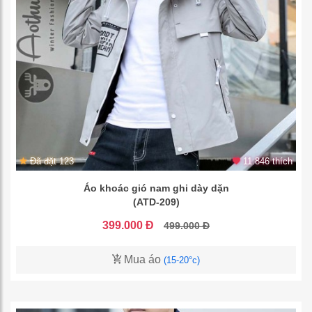
Đã đặt 123
11.846 thích
Áo khoác gió nam ghi dày dặn
(ATD-209)
399.000 Đ
499.000 Đ
Mua áo
(15-20°c)