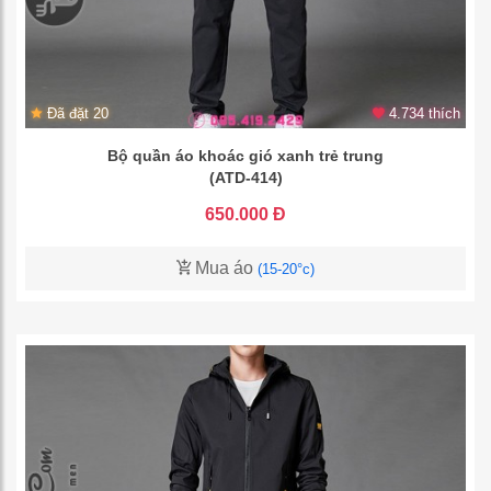
Đã đặt 20
4.734 thích
Bộ quần áo khoác gió xanh trẻ trung
(ATD-414)
650.000 Đ
Mua áo
(15-20°c)