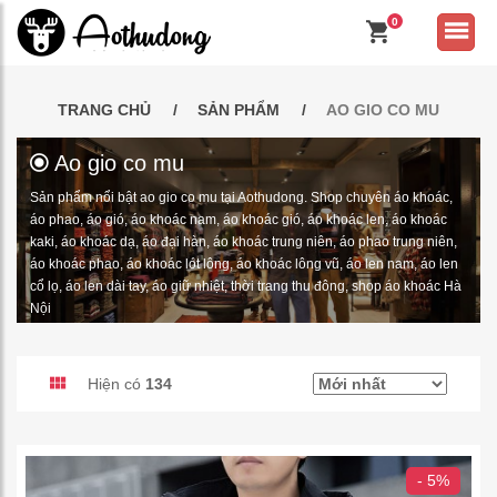
0
TRANG CHỦ
SẢN PHẨM
AO GIO CO MU
Ao gio co mu
Sản phẩm nổi bật ao gio co mu tại Aothudong. Shop chuyên áo khoác,
áo phao, áo gió, áo khoác nam, áo khoác gió, áo khoác len, áo khoác
kaki, áo khoác dạ, áo đại hàn, áo khoác trung niên, áo phao trung niên,
áo khoác phao, áo khoác lót lông, áo khoác lông vũ, áo len nam, áo len
cổ lọ, áo len dài tay, áo giữ nhiệt, thời trang thu đông, shop áo khoác Hà
Nội
Hiện có
134
- 5%