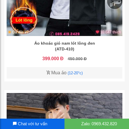
Đã đặt 97
10.647 thích
Áo khoác gió nam lót lông đen
(ATD-410)
399.000 Đ
450.000 Đ
Mua áo
(12-20°c)
Chat với tư vấn
Zalo: 0969.432.820