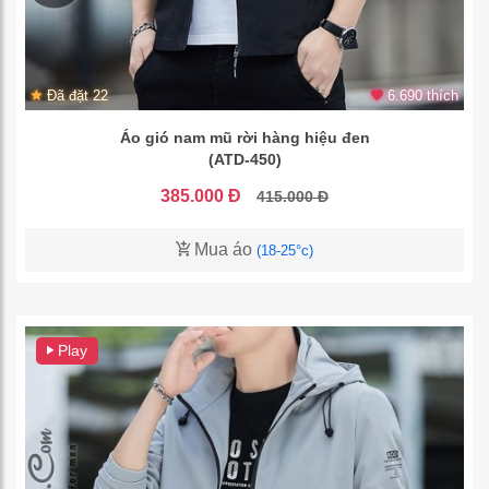
Đã đặt 22
6.690 thích
Áo gió nam mũ rời hàng hiệu đen
(ATD-450)
385.000 Đ
415.000 Đ
Mua áo
(18-25°c)
Play