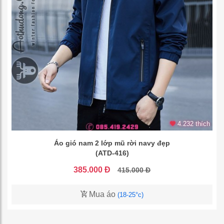
4.232 thích
Áo gió nam 2 lớp mũ rời navy đẹp
(ATD-416)
385.000 Đ
415.000 Đ
Mua áo
(18-25°c)