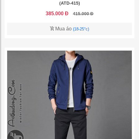
(ATD-415)
385.000 Đ
415.000 Đ
Mua áo
(18-25°c)