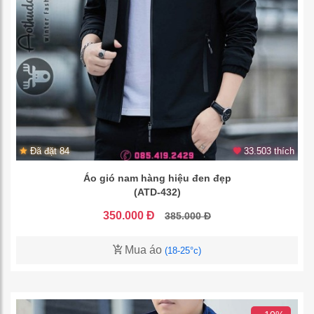
Đã đặt 84
33.503 thích
Áo gió nam hàng hiệu đen đẹp
(ATD-432)
350.000 Đ
385.000 Đ
Mua áo
(18-25°c)