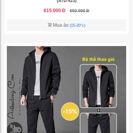
(ATD-423)
615.000 Đ
650.000 Đ
Mua áo
(15-20°c)