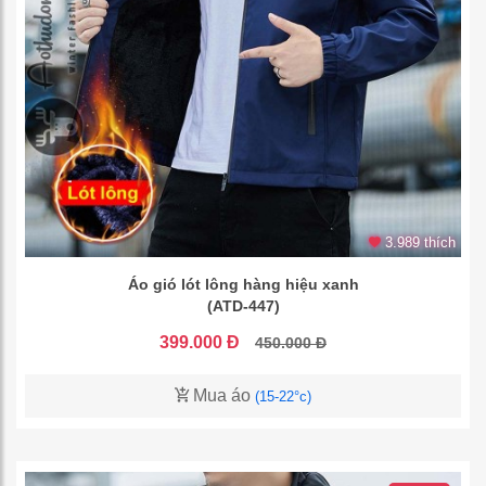
3.989 thích
Áo gió lót lông hàng hiệu xanh
(ATD-447)
399.000 Đ
450.000 Đ
Mua áo
(15-22°c)