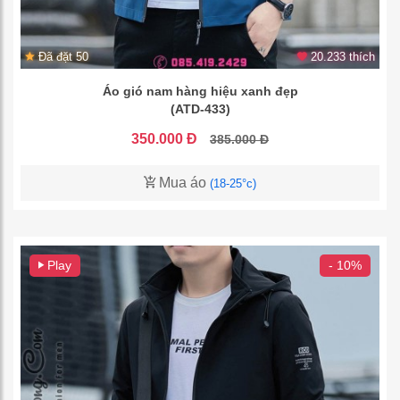
Đã đặt 50
20.233 thích
Áo gió nam hàng hiệu xanh đẹp
(ATD-433)
350.000 Đ
385.000 Đ
Mua áo
(18-25°c)
Play
- 10%