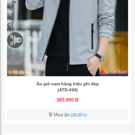
Đã đặt hết
14.326 thích
Áo gió nam hàng hiệu ghi đẹp
(ATD-434)
385.000 Đ
Mua áo
(18-25°c)