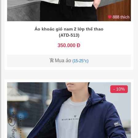
888 thích
Áo khoác gió nam 2 lớp thể thao
(ATD-513)
350.000 Đ
Mua áo
(15-25°c)
- 10%