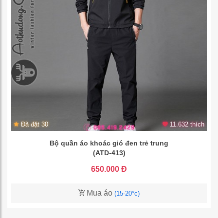
Đã đặt 30
11.632 thích
Bộ quần áo khoác gió đen trẻ trung
(ATD-413)
650.000 Đ
Mua áo
(15-20°c)