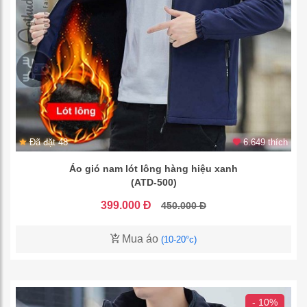
Đã đặt 48
6.649 thích
Áo gió nam lót lông hàng hiệu xanh
(ATD-500)
399.000 Đ
450.000 Đ
Mua áo
(10-20°c)
- 10%