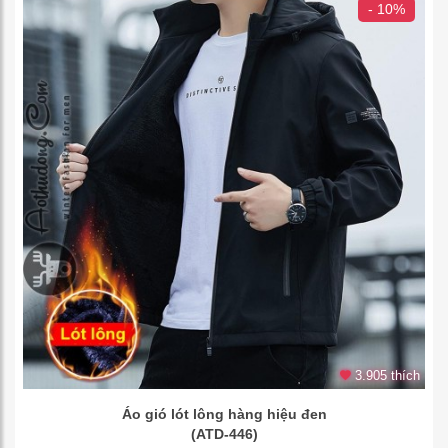
- 10%
3.905 thích
Áo gió lót lông hàng hiệu đen
(ATD-446)