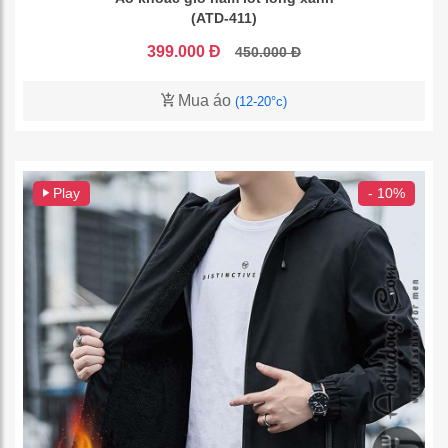
(ATD-411)
399.000 Đ
450.000 Đ
Mua áo
(12-20°c)
Play
- 10%