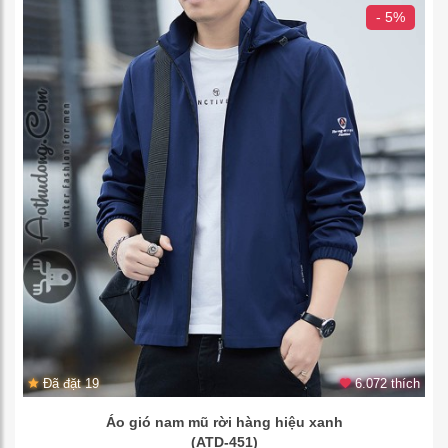
- 5%
Đã đặt 19
6.072 thích
Áo gió nam mũ rời hàng hiệu xanh
(ATD-451)