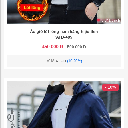
3.341 thích
Áo gió lót lông nam hàng hiệu đen
(ATD-485)
450.000 Đ
500.000 Đ
Mua áo
(10-20°c)
- 10%