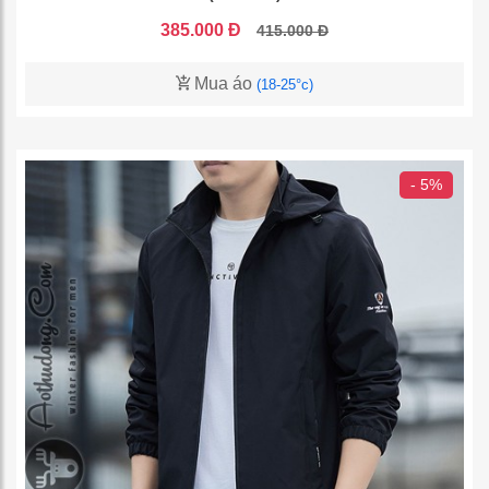
385.000 Đ
415.000 Đ
Mua áo
(18-25°c)
- 5%