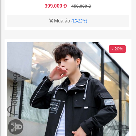
399.000 Đ
450.000 Đ
Mua áo
(15-22°c)
- 20%