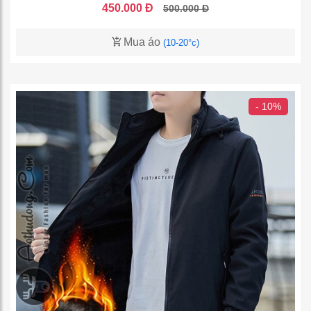
450.000 Đ
500.000 Đ
Mua áo
(10-20°c)
- 10%