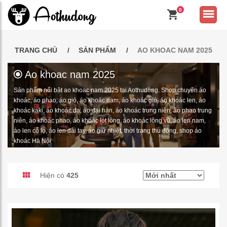
0
TRANG CHỦ
SẢN PHẨM
AO KHOAC NAM 2025
Ao khoac nam 2025
Sản phẩm nổi bật ao khoac nam 2025 tại Aothudong. Shop chuyên áo
khoác, áo phao, áo gió, áo khoác nam, áo khoác gió, áo khoác len, áo
khoác kaki, áo khoác dạ, áo đại hàn, áo khoác trung niên, áo phao trung
niên, áo khoác phao, áo khoác lót lông, áo khoác lông vũ, áo len nam,
áo len cổ lọ, áo len dài tay, áo giữ nhiệt, thời trang thu đông, shop áo
khoác Hà Nội
Hiện có
425