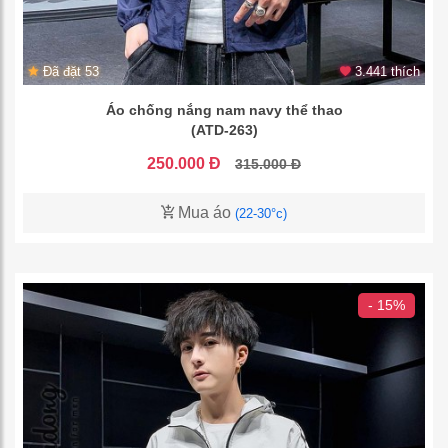
Đã đặt 53
3.441 thích
Áo chống nắng nam navy thể thao
(ATD-263)
250.000 Đ
315.000 Đ
Mua áo
(22-30°c)
- 15%