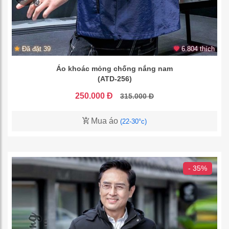
Đã đặt 39
6.804 thích
Áo khoác mỏng chống nắng nam
(ATD-256)
250.000 Đ
315.000 Đ
Mua áo
(22-30°c)
- 35%