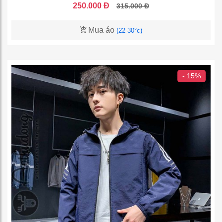
250.000 Đ
315.000 Đ
Mua áo
(22-30°c)
- 15%