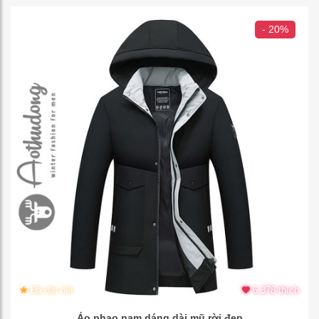
- 20%
Đã đặt hết
6.378 thích
Áo phao nam dáng dài mũ rời đẹp