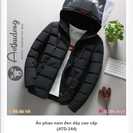
Đã đặt hết
31.366 thích
Áo phao nam đen dày cao cấp
(ATD-144)