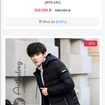
(ATD-141)
550.000 Đ
599.000 Đ
Mua áo
(5-15°c)
- 10%