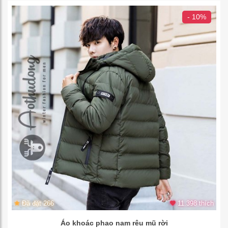
- 10%
Đã đặt 266
11.398 thích
Áo khoác phao nam rêu mũ rời