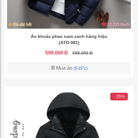
Đã đặt hết
22.233 thích
Áo khoác phao nam xanh hàng hiệu
(ATD-081)
599.000 Đ
699.000 Đ
Mua áo
(5-15°c)
- 25%