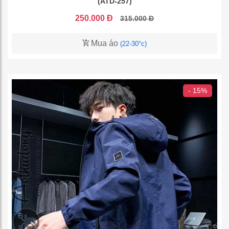
(ATD-257)
250.000 Đ
315.000 Đ
Mua áo
(22-30°c)
- 15%