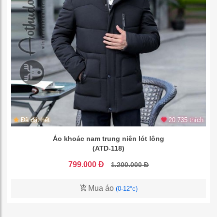
Đã đặt hết
20.735 thích
Áo khoác nam trung niên lót lông
(ATD-118)
799.000 Đ
1.200.000 Đ
Mua áo
(0-12°c)