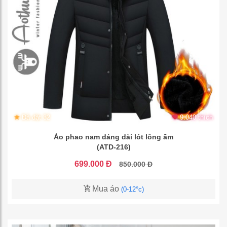
Đã đặt 32
9.040 thích
Áo phao nam dáng dài lót lông ấm
(ATD-216)
699.000 Đ
850.000 Đ
Mua áo
(0-12°c)