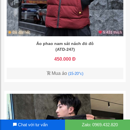
Đã đặt hết
5.431 thích
Áo phao nam sát nách đỏ đô
(ATD-247)
450.000 Đ
Mua áo
(15-20°c)
Chat với tư vấn
Zalo: 0969.432.820