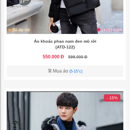
Đã đặt hết
14.011 thích
Áo khoác phao nam đen mũ rời
(ATD-122)
550.000 Đ
599.000 Đ
Mua áo
(5-15°c)
- 15%