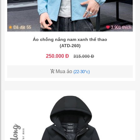
Đã đặt 55
3.901 thích
Áo chống nắng nam xanh thể thao
(ATD-260)
250.000 Đ
315.000 Đ
Mua áo
(22-30°c)