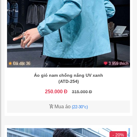
Đã đặt 36
3.959 thích
Áo gió nam chống nắng UV xanh
(ATD-254)
250.000 Đ
315.000 Đ
Mua áo
(22-30°c)
- 20%