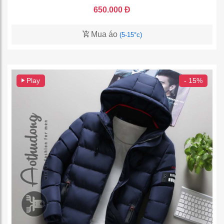
650.000 Đ
Mua áo
(5-15°c)
Play
- 15%