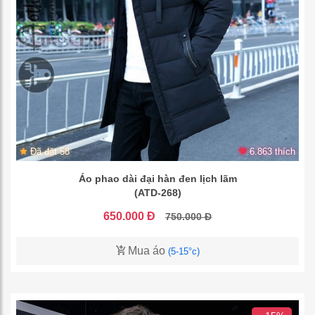
Đã đặt 58
6.863 thích
Áo phao dài đại hàn đen lịch lãm
(ATD-268)
650.000 Đ
750.000 Đ
Mua áo
(5-15°c)