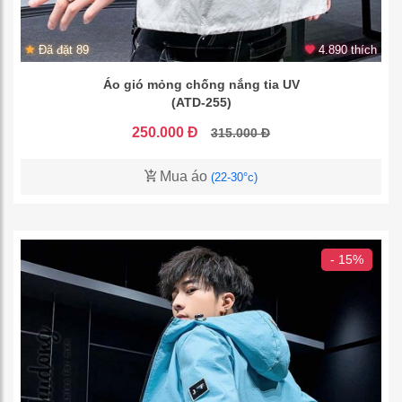
Đã đặt 89
4.890 thích
Áo gió mỏng chống nắng tia UV
(ATD-255)
250.000 Đ
315.000 Đ
Mua áo
(22-30°c)
- 15%