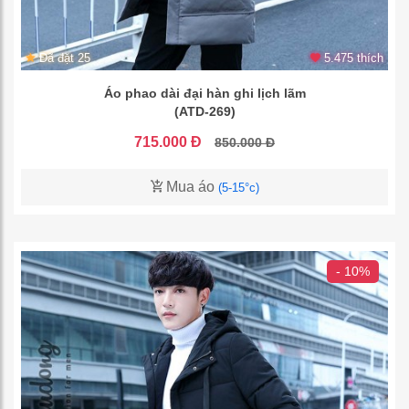
Đã đặt 25
5.475 thích
Áo phao dài đại hàn ghi lịch lãm
(ATD-269)
715.000 Đ
850.000 Đ
Mua áo
(5-15°c)
- 10%