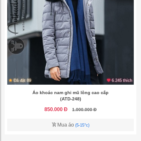
Đã đặt 89
6.245 thích
Áo khoác nam ghi mũ lông cao cấp
(ATD-248)
850.000 Đ
1.000.000 Đ
Mua áo
(5-15°c)