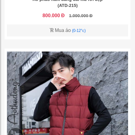
(ATD-215)
800.000 Đ
1.000.000 Đ
Mua áo
(0-12°c)