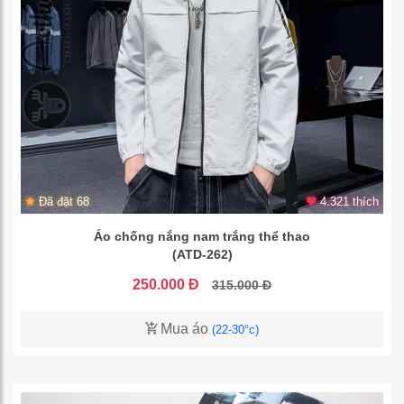
Đã đặt 68
4.321 thích
Áo chống nắng nam trắng thể thao
(ATD-262)
250.000 Đ
315.000 Đ
Mua áo
(22-30°c)