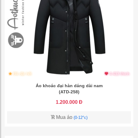
Đã đặt hết
4.413 thích
Áo khoác đại hàn dáng dài nam
(ATD-258)
1.200.000 Đ
Mua áo
(0-12°c)