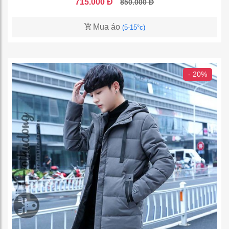
715.000 Đ
850.000 Đ
Mua áo
(5-15°c)
- 20%