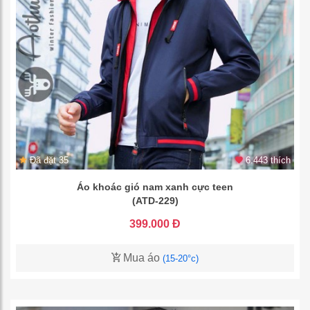
Đã đặt 35
6.443 thích
Áo khoác gió nam xanh cực teen
(ATD-229)
399.000 Đ
Mua áo
(15-20°c)