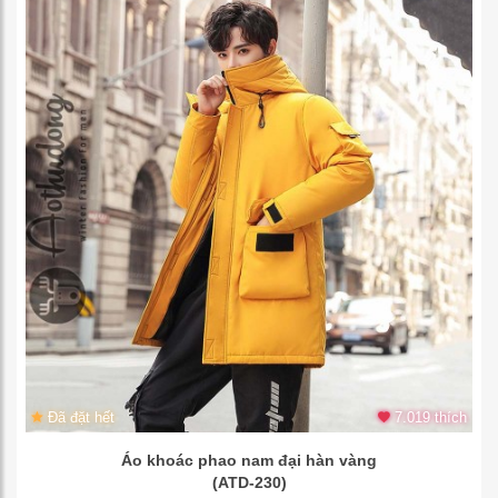
Đã đặt hết
7.019 thích
Áo khoác phao nam đại hàn vàng
(ATD-230)