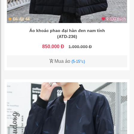
Đã đặt 44
9.830 thích
Áo khoác phao đại hàn đen nam tính
(ATD-236)
850.000 Đ
1.000.000 Đ
Mua áo
(5-15°c)