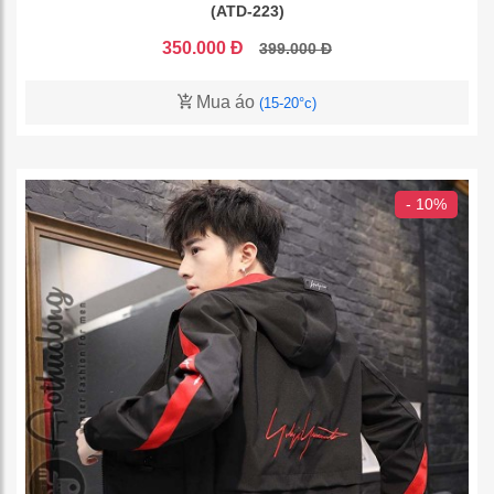
(ATD-223)
350.000 Đ
399.000 Đ
Mua áo
(15-20°c)
- 10%