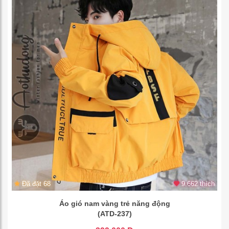
Đã đặt 68
9.662 thích
Áo gió nam vàng trẻ năng động
(ATD-237)