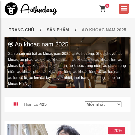
0
TRANG CHỦ
SẢN PHẨM
AO KHOAC NAM 2025
Ao khoac nam 2025
Sản phẩm nổi bật ao khoac nam 2025 tại Aothudong. Shop chuyên áo
khoác, áo phao, áo gió, áo khoác nam, áo khoác gió, áo khoác len, áo
khoác kaki, áo khoác dạ, áo đại hàn, áo khoác trung niên, áo phao trung
niên, áo khoác phao, áo khoác lót lông, áo khoác lông vũ, áo len nam,
áo len cổ lọ, áo len dài tay, áo giữ nhiệt, thời trang thu đông, shop áo
khoác Hà Nội
Hiện có
425
- 20%