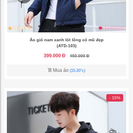
Đã đặt 320
19.100 thích
Áo gió nam xanh lót lông có mũ đẹp
(ATD-103)
399.000 Đ
450.000 Đ
Mua áo
(15-20°c)
- 15%