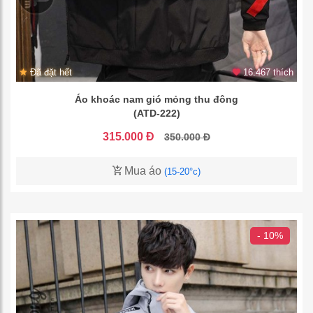
Đã đặt hết
16.467 thích
Áo khoác nam gió mỏng thu đông
(ATD-222)
315.000 Đ
350.000 Đ
Mua áo
(15-20°c)
- 10%