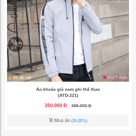
Đã đặt hết
4.577 thích
Áo khoác gió nam ghi thể thao
(ATD-221)
350.000 Đ
399.000 Đ
Mua áo
(15-20°c)