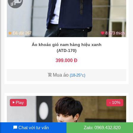
Đã đặt 267
8.673 thích
Áo khoác gió nam hàng hiệu xanh
(ATD-170)
399.000 Đ
Mua áo
(18-25°c)
Play
- 10%
Chat với tư vấn
Zalo: 0969.432.820