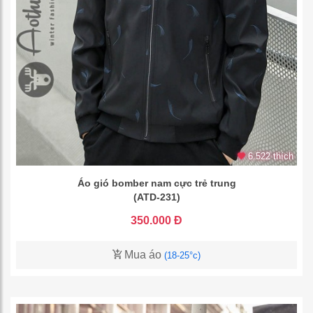
6.522 thích
Áo gió bomber nam cực trẻ trung
(ATD-231)
350.000 Đ
Mua áo
(18-25°c)