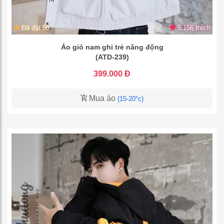
Đã đặt 56
5.156 thích
Áo gió nam ghi trẻ năng động
(ATD-239)
399.000 Đ
Mua áo
(15-20°c)