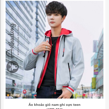
Đã đặt 28
3.817 thích
Áo khoác gió nam ghi cực teen