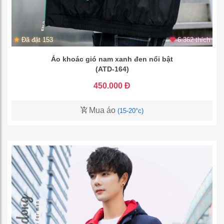
Đã đặt 153
6.362 thích
Áo khoác gió nam xanh đen nổi bật
(ATD-164)
450.000 Đ
Mua áo
(15-20°c)