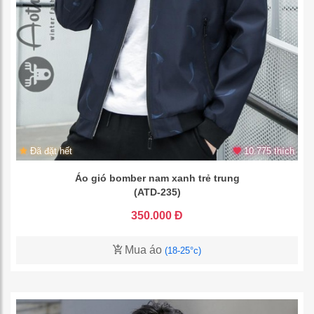
Đã đặt hết
10.775 thích
Áo gió bomber nam xanh trẻ trung
(ATD-235)
350.000 Đ
Mua áo
(18-25°c)