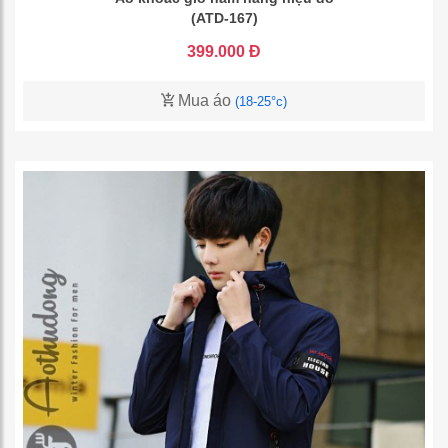
(ATD-167)
399.000 Đ
Mua áo
(18-25°c)