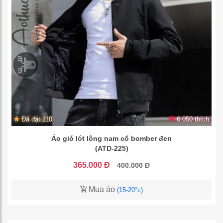
Đã đặt 110
6.050 thích
Áo gió lót lông nam cổ bomber đen
(ATD-225)
365.000 Đ
400.000 Đ
Mua áo
(15-20°c)