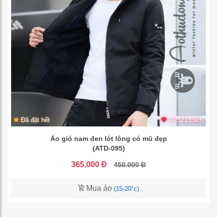
Đã đặt hết
24.321 thích
Áo gió nam đen lót lông có mũ đẹp
(ATD-095)
365.000 Đ
450.000 Đ
Mua áo
(15-20°c)