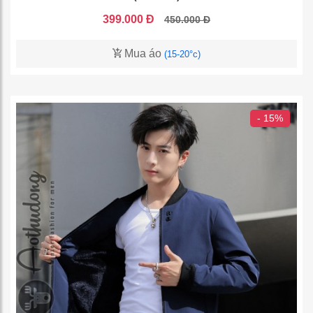
399.000 Đ
450.000 Đ
Mua áo
(15-20°c)
- 15%