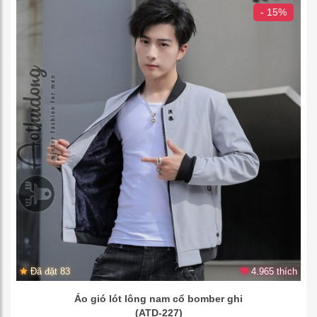
- 15%
Đã đặt 83
4.965 thích
Áo gió lót lông nam cổ bomber ghi
(ATD-227)