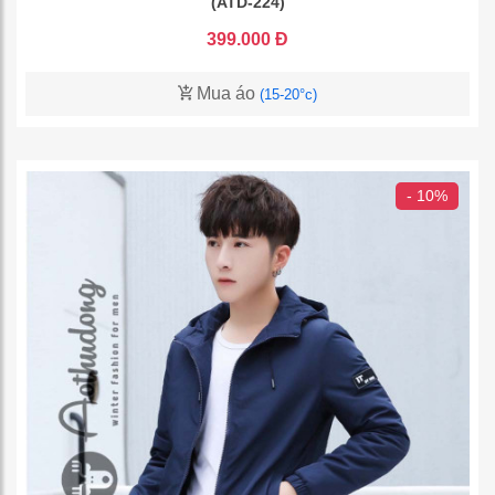
(ATD-224)
399.000 Đ
Mua áo
(15-20°c)
- 10%