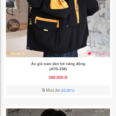
Đã đặt 87
4.845 thích
Áo gió nam đen trẻ năng động
(ATD-238)
399.000 Đ
Mua áo
(15-20°c)