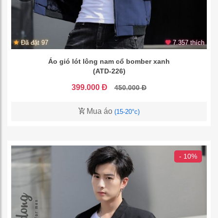
Đã đặt 97
7.357 thích
Áo gió lót lông nam cổ bomber xanh
(ATD-226)
399.000 Đ
450.000 Đ
Mua áo
(15-20°c)
- 10%