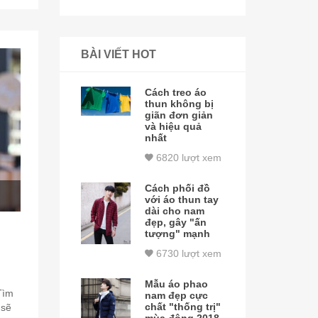
BÀI VIẾT HOT
Cách treo áo
thun không bị
giãn đơn giản
và hiệu quả
nhất
6820 lượt xem
Cách phối đồ
với áo thun tay
dài cho nam
đẹp, gây "ấn
tượng" mạnh
6730 lượt xem
Mẫu áo phao
Tìm
nam đẹp cực
chất "thống trị"
 sẽ