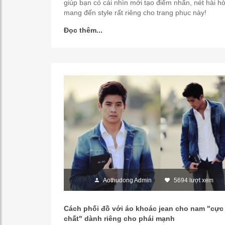
giúp bạn có cái nhìn mới tạo điểm nhấn, nét hài h
mang đến style rất riêng cho trang phục này!
Đọc thêm...
Aothudong Admin
5694 lượt xem
Cách phối đồ với áo khoác jean cho nam "cực
chất" dành riêng cho phái mạnh