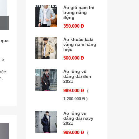
Áo gió nam trẻ
trung năng
động
350.000 Đ
Áo khoác kaki
 qua
vàng nam hàng
hiệu
500.000 Đ
 5
m
Áo lông vũ
mặc
dáng dài đen
n,
2021
999.000 Đ
(
1.200.000 Đ )
Áo lông vũ
dáng dài navy
2021
999.000 Đ
(