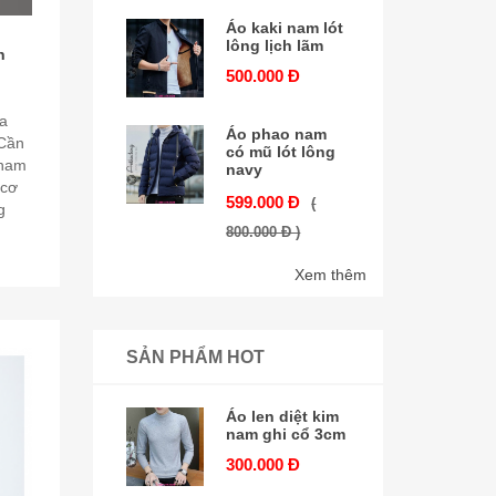
Áo kaki nam lót
lông lịch lãm
h
500.000 Đ
a
Áo phao nam
 Cần
có mũ lót lông
 nam
navy
 cơ
599.000 Đ
(
g
800.000 Đ )
Xem thêm
SẢN PHẨM HOT
Áo len diệt kim
nam ghi cổ 3cm
300.000 Đ