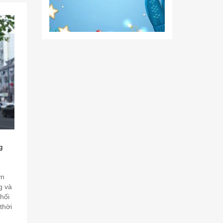
g
ơn
g và
hối
thời