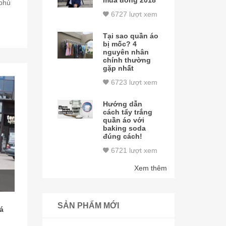
mùa đông 2018
 phù
6727 lượt xem
Tại sao quần áo
bị mốc? 4
nguyên nhân
chính thường
gặp nhất
6723 lượt xem
Hướng dẫn
cách tẩy trắng
quần áo với
baking soda
đúng cách!
6721 lượt xem
Xem thêm
SẢN PHẨM MỚI
á