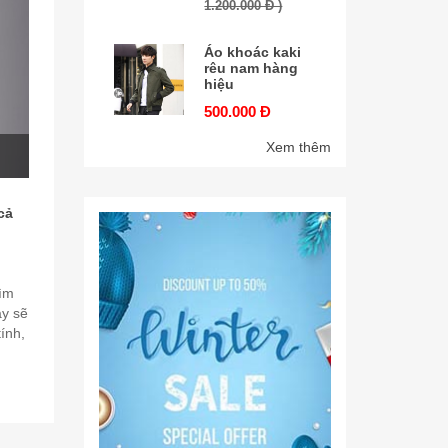
1.200.000 Đ )
Áo khoác kaki
rêu nam hàng
hiệu
500.000 Đ
Xem thêm
cả
ìm
ây sẽ
ính,