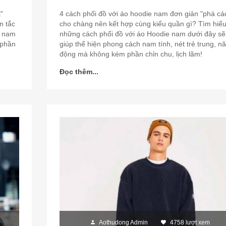
"
4 cách phối đồ với áo hoodie nam đơn giản "phá cá
n tắc
cho chàng nên kết hợp cùng kiểu quần gì? Tìm hiể
o nam
những cách phối đồ với áo Hoodie nam dưới đây sẽ
 phần
giúp thể hiện phong cách nam tính, nét trẻ trung, n
động mà không kém phần chỉn chu, lịch lãm!
Đọc thêm...
Aothudong Admin
4758 lượt xem