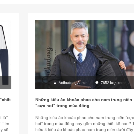
Aothudong Admin
7652 lượt xem
"chất
Những kiểu áo khoác phao cho nam trung niên
"cực hot" trong mùa đông
 lừ"
Những kiểu áo khoác phao cho nam trung niên "cực
? Tìm
hot" trong mùa đông này gồm những thiết kế nào? 
ây sẽ
hiểu 4 kiểu áo khoác phao nam trung niên dưới đây