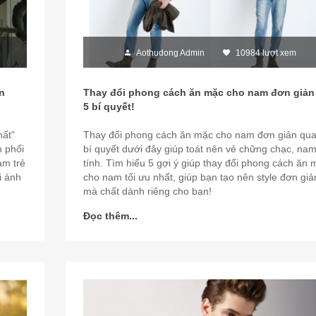
Aothudong Admin
10984 lượt xem
n
Thay đổi phong cách ăn mặc cho nam đơn giản
5 bí quyết!
hất"
Thay đổi phong cách ăn mặc cho nam đơn giản qua
h phối
bí quyết dưới đây giúp toát nên vẻ chững chạc, na
am trẻ
tính. Tìm hiểu 5 gợi ý giúp thay đổi phong cách ăn 
i ánh
cho nam tối ưu nhất, giúp bạn tạo nên style đơn giả
mà chất dành riêng cho bạn!
Đọc thêm...