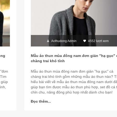
Aothudong Admin
4552 lượt xem
ông
Mẫu áo thun mùa đông nam đơn giản "hạ gục" 
chàng trai khó tính
 "đơn
Mẫu áo thun mùa đông nam đơn giản "hạ gục" cả
 Tìm
chàng trai khó tính gồm những mẫu áo thun nào? T
 giúp
hiểu bài viết về mẫu áo thun mùa đông nam dưới đ
ính,
giúp bạn tìm được mẫu áo thun phù hợp, set đồ cá t
chỉn chu, năng động phù hợp nhất dành cho bạn!
Đọc thêm...