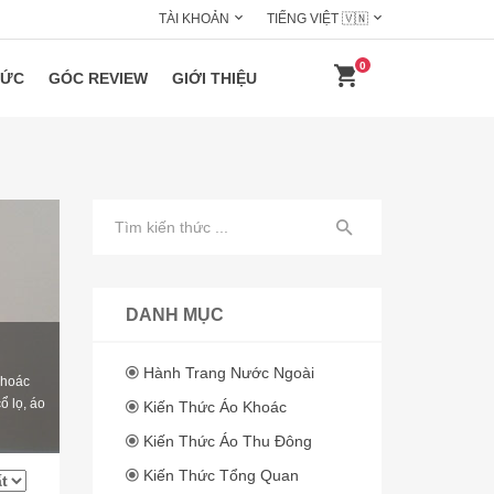
TÀI KHOẢN
TIẾNG VIỆT 🇻🇳
0
HỨC
GÓC REVIEW
GIỚI THIỆU
DANH MỤC
Hành Trang Nước Ngoài
khoác
ổ lọ, áo
Kiến Thức Áo Khoác
Kiến Thức Áo Thu Đông
Kiến Thức Tổng Quan