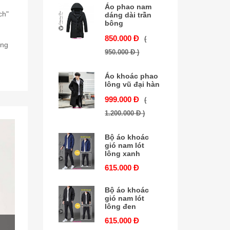
Áo phao nam
ch"
dáng dài trần
bông
u
850.000 Đ
(
ăng
950.000 Đ )
Áo khoác phao
lông vũ đại hàn
999.000 Đ
(
1.200.000 Đ )
Bộ áo khoác
gió nam lót
lông xanh
615.000 Đ
Bộ áo khoác
gió nam lót
lông đen
615.000 Đ