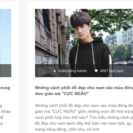
Aothudong Admin
4887 lượt xem
trong
Những cách phối đồ đẹp cho nam vào mùa đôn
đơn giản mà "CỰC NGẦU"
ng
Những cách phối đồ đẹp cho nam vào mùa đông đ
m khảo
giản mà "CỰC NGẦU" gồm những món đồ thời tran
hể
cách phối hợp như thế nào? Tìm hiểu những cách p
úp
đồ đẹp cho nam dưới đây thể hiện nét nam tính, gu 
trang năng động, chỉn chu, cá tính