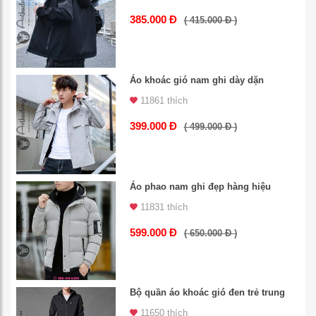
385.000 Đ
( 415.000 Đ )
Áo khoác gió nam ghi dày dặn
11861 thích
399.000 Đ
( 499.000 Đ )
Áo phao nam ghi đẹp hàng hiệu
11831 thích
599.000 Đ
( 650.000 Đ )
Bộ quần áo khoác gió đen trẻ trung
11650 thích