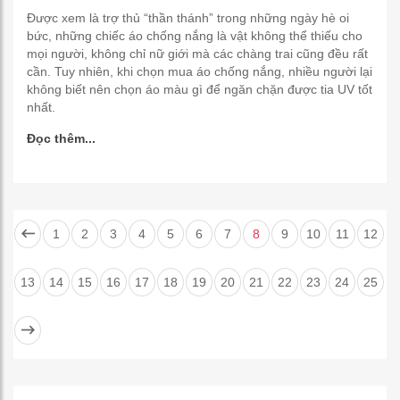
Được xem là trợ thủ “thần thánh” trong những ngày hè oi
bức, những chiếc áo chống nắng là vật không thể thiếu cho
mọi người, không chỉ nữ giới mà các chàng trai cũng đều rất
cần. Tuy nhiên, khi chọn mua áo chống nắng, nhiều người lại
không biết nên chọn áo màu gì để ngăn chặn được tia UV tốt
nhất.
Đọc thêm...
1
2
3
4
5
6
7
8
9
10
11
12
13
14
15
16
17
18
19
20
21
22
23
24
25