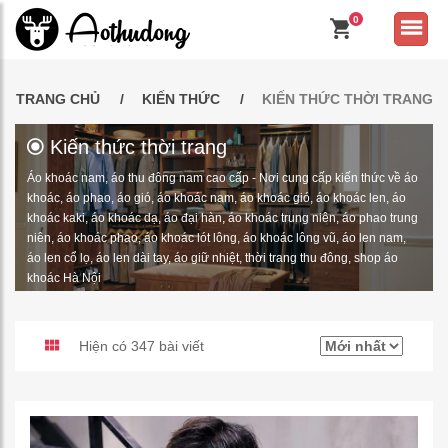
0
TRANG CHỦ
KIẾN THỨC
KIẾN THỨC THỜI TRANG
Kiến thức thời trang
Áo khoác nam, áo thu đông nam cao cấp - Nơi cung cấp kiến thức về áo
khoác, áo phao, áo gió, áo khoác nam, áo khoác gió, áo khoác len, áo
khoác kaki, áo khoác dạ, áo đại hàn, áo khoác trung niên, áo phao trung
niên, áo khoác phao, áo khoác lót lông, áo khoác lông vũ, áo len nam,
áo len cổ lọ, áo len dài tay, áo giữ nhiệt, thời trang thu đông, shop áo
khoác Hà Nội
Hiện có 347 bài viết