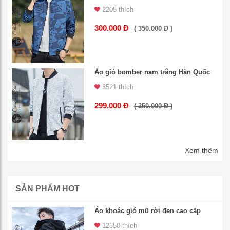
2205 thích
300.000 Đ
( 350.000 Đ )
Áo gió bomber nam trắng Hàn Quốc
3521 thích
299.000 Đ
( 350.000 Đ )
Xem thêm
SẢN PHẨM HOT
Áo khoác gió mũ rời đen cao cấp
12350 thích