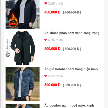
3360 thích
450.000 Đ
( 500.000 Đ )
Áo khoác phao nam xanh sang trọng
4266 thích
800.000 Đ
( 900.000 Đ )
Áo gió bomber nam hàng hiệu navy
2882 thích
300.000 Đ
( 350.000 Đ )
Áo bomber nam trượt nước xanh