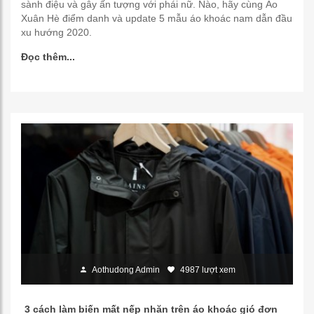
sành điệu và gây ấn tượng với phái nữ. Nào, hãy cùng Áo
Xuân Hè điểm danh và update 5 mẫu áo khoác nam dẫn đầu
xu hướng 2020.
Đọc thêm...
Aothudong Admin
4987 lượt xem
3 cách làm biến mất nếp nhăn trên áo khoác gió đơn