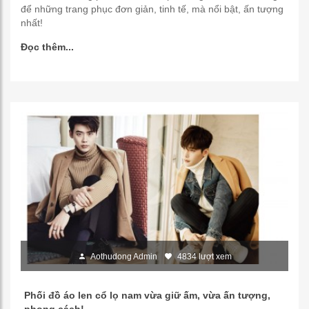
để những trang phục đơn giản, tinh tế, mà nổi bật, ấn tượng
nhất!
Đọc thêm...
Aothudong Admin
4834 lượt xem
Phối đồ áo len cổ lọ nam vừa giữ ấm, vừa ấn tượng,