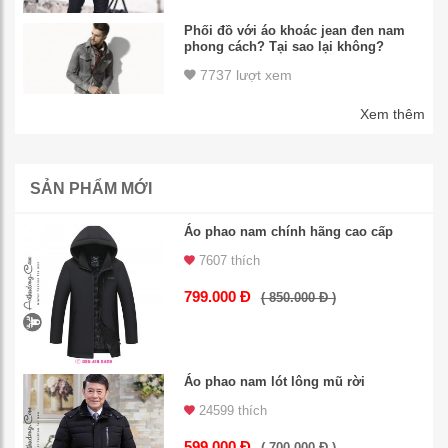
Phối đồ với áo khoác jean đen nam
phong cách? Tại sao lại không?
7737 lượt xem
Xem thêm
SẢN PHẨM MỚI
Áo phao nam chính hãng cao cấp
7607 thích
799.000 Đ
( 850.000 Đ )
Áo phao nam lót lông mũ rời
24599 thích
599.000 Đ
( 700.000 Đ )