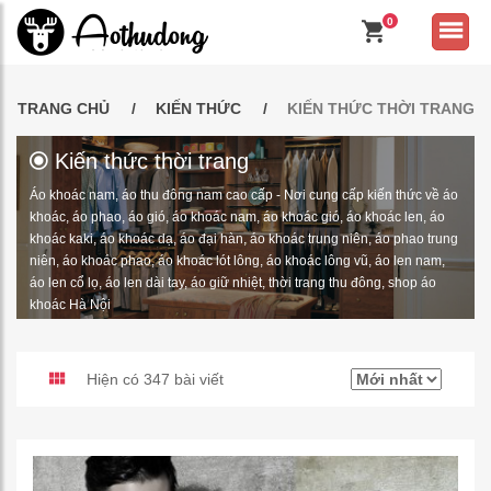
0
TRANG CHỦ
KIẾN THỨC
KIẾN THỨC THỜI TRANG
Kiến thức thời trang
Áo khoác nam, áo thu đông nam cao cấp - Nơi cung cấp kiến thức về áo
khoác, áo phao, áo gió, áo khoác nam, áo khoác gió, áo khoác len, áo
khoác kaki, áo khoác dạ, áo đại hàn, áo khoác trung niên, áo phao trung
niên, áo khoác phao, áo khoác lót lông, áo khoác lông vũ, áo len nam,
áo len cổ lọ, áo len dài tay, áo giữ nhiệt, thời trang thu đông, shop áo
khoác Hà Nội
Hiện có 347 bài viết