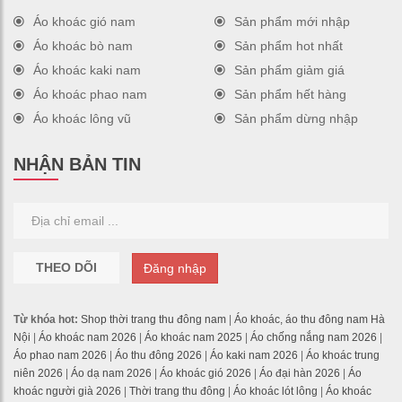
Áo khoác gió nam
Sản phẩm mới nhập
Áo khoác bò nam
Sản phẩm hot nhất
Áo khoác kaki nam
Sản phẩm giảm giá
Áo khoác phao nam
Sản phẩm hết hàng
Áo khoác lông vũ
Sản phẩm dừng nhập
NHẬN BẢN TIN
THEO DÕI
Đăng nhập
Từ khóa hot:
Shop thời trang thu đông nam
|
Áo khoác, áo thu đông nam Hà
Nội
|
Áo khoác nam 2026
|
Áo khoác nam 2025
|
Áo chống nắng nam 2026
|
Áo phao nam 2026
|
Áo thu đông 2026
|
Áo kaki nam 2026
|
Áo khoác trung
niên 2026
|
Áo dạ nam 2026
|
Áo khoác gió 2026
|
Áo đại hàn 2026
|
Áo
khoác người già 2026
|
Thời trang thu đông
|
Áo khoác lót lông
|
Áo khoác