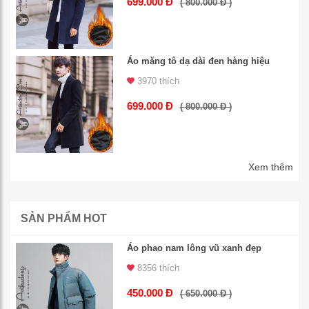
699.000 Đ
( 800.000 Đ )
Áo măng tô dạ dài đen hàng hiệu
3970 thích
699.000 Đ
( 800.000 Đ )
Xem thêm
SẢN PHẨM HOT
Áo phao nam lông vũ xanh đẹp
8356 thích
450.000 Đ
( 650.000 Đ )