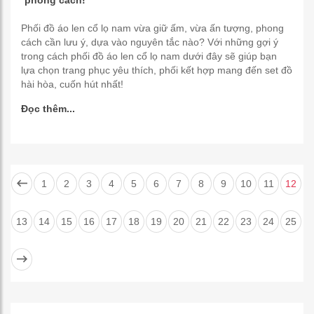
phong cách!
Phối đồ áo len cổ lọ nam vừa giữ ấm, vừa ấn tượng, phong
cách cần lưu ý, dựa vào nguyên tắc nào? Với những gợi ý
trong cách phối đồ áo len cổ lọ nam dưới đây sẽ giúp bạn
lựa chọn trang phục yêu thích, phối kết hợp mang đến set đồ
hài hòa, cuốn hút nhất!
Đọc thêm...
1
2
3
4
5
6
7
8
9
10
11
12
13
14
15
16
17
18
19
20
21
22
23
24
25