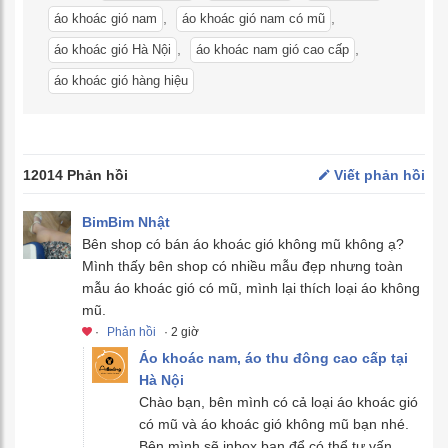
,
,
áo khoác gió nam
áo khoác gió nam có mũ
,
,
áo khoác gió Hà Nội
áo khoác nam gió cao cấp
áo khoác gió hàng hiệu
12014 Phản hồi
Viết phản hồi
BimBim Nhật
Bên shop có bán áo khoác gió không mũ không ạ?
Mình thấy bên shop có nhiều mẫu đẹp nhưng toàn
mẫu áo khoác gió có mũ, mình lại thích loại áo không
mũ.
·
Phản hồi
· 2 giờ
Áo khoác nam, áo thu đông cao cấp tại
Hà Nội
Chào bạn, bên mình có cả loại áo khoác gió
có mũ và áo khoác gió không mũ bạn nhé.
Bên mình sẽ inbox bạn để có thể tư vấn