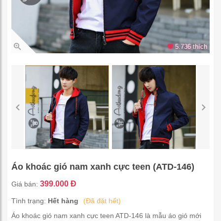
5.736 thích
Áo khoác gió nam xanh cực teen (ATD-146)
399.000 Đ
Giá bán:
Tình trạng:
Hết hàng
(Đã đặt hết)
Áo khoác gió nam xanh cực teen ATD-146 là mẫu áo gió mới