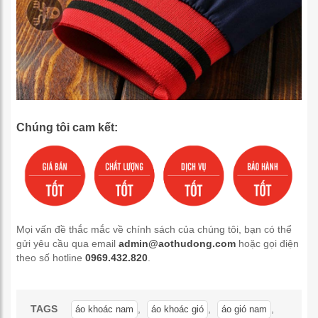
Chúng tôi cam kết:
Mọi vấn đề thắc mắc về chính sách của chúng tôi, bạn có thể
gửi yêu cầu qua email
admin@aothudong.com
hoặc gọi điện
theo số hotline
0969.432.820
.
TAGS
,
,
,
áo khoác nam
áo khoác gió
áo gió nam