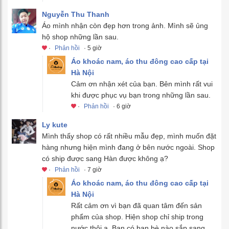
Nguyễn Thu Thanh
Áo mình nhận còn đẹp hơn trong ảnh. Mình sẽ ủng
hộ shop những lần sau.
·
Phản hồi
· 5 giờ
Áo khoác nam, áo thu đông cao cấp tại
Hà Nội
Cảm ơn nhận xét của bạn. Bên mình rất vui
khi được phục vụ bạn trong những lần sau.
·
Phản hồi
· 6 giờ
Ly kute
Mình thấy shop có rất nhiều mẫu đẹp, mình muốn đặt
hàng nhưng hiện mình đang ở bên nước ngoài. Shop
có ship được sang Hàn được không ạ?
·
Phản hồi
· 7 giờ
Áo khoác nam, áo thu đông cao cấp tại
Hà Nội
Rất cảm ơn vì bạn đã quan tâm đến sản
phẩm của shop. Hiện shop chỉ ship trong
nước thôi ạ. Bạn có bạn bè nào sắp sang