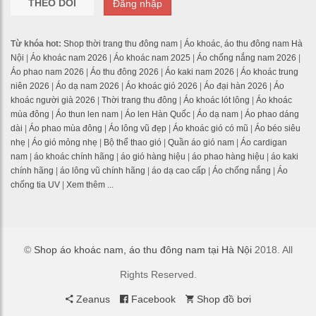
THEO DÕI
Đăng nhập
Từ khóa hot:
Shop thời trang thu đông nam
|
Áo khoác, áo thu đông nam Hà
Nội
|
Áo khoác nam 2026
|
Áo khoác nam 2025
|
Áo chống nắng nam 2026
|
Áo phao nam 2026
|
Áo thu đông 2026
|
Áo kaki nam 2026
|
Áo khoác trung
niên 2026
|
Áo dạ nam 2026
|
Áo khoác gió 2026
|
Áo đại hàn 2026
|
Áo
khoác người già 2026
|
Thời trang thu đông
|
Áo khoác lót lông
|
Áo khoác
mùa đông
|
Áo thun len nam
|
Áo len Hàn Quốc
|
Áo dạ nam
|
Áo phao dáng
dài
|
Áo phao mùa đông
|
Áo lông vũ đẹp
|
Áo khoác gió có mũ
|
Áo béo siêu
nhẹ
|
Áo gió mỏng nhẹ
|
Bộ thể thao gió
|
Quần áo gió nam
|
Áo cardigan
nam
|
áo khoác chính hãng
|
áo gió hàng hiệu
|
áo phao hàng hiệu
|
áo kaki
chính hãng
|
áo lông vũ chính hãng
|
áo dạ cao cấp
|
Áo chống nắng
|
Áo
chống tia UV
|
Xem thêm ...
©
Shop áo khoác nam, áo thu đông nam tại Hà Nội
2018. All
Rights Reserved.
Zeanus
Facebook
Shop đồ bơi