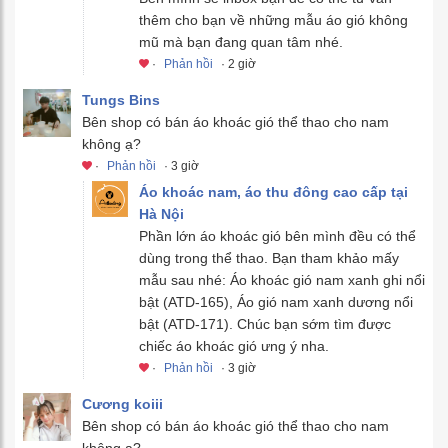
thêm cho bạn về những mẫu áo gió không
mũ mà bạn đang quan tâm nhé.
·
Phản hồi
· 2 giờ
Tungs Bins
Bên shop có bán áo khoác gió thể thao cho nam
không ạ?
·
Phản hồi
· 3 giờ
Áo khoác nam, áo thu đông cao cấp tại
Hà Nội
Phần lớn áo khoác gió bên mình đều có thể
dùng trong thể thao. Bạn tham khảo mấy
mẫu sau nhé: Áo khoác gió nam xanh ghi nổi
bật (ATD-165), Áo gió nam xanh dương nổi
bật (ATD-171). Chúc bạn sớm tìm được
chiếc áo khoác gió ưng ý nha.
·
Phản hồi
· 3 giờ
Cương koiii
Bên shop có bán áo khoác gió thể thao cho nam
không ạ?