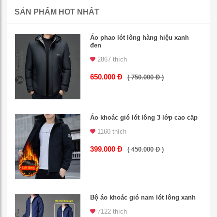
SẢN PHẨM HOT NHẤT
Áo phao lót lông hàng hiệu xanh
đen
2867 thích
650.000 Đ
( 750.000 Đ )
Áo khoác gió lót lông 3 lớp cao cấp
1160 thích
399.000 Đ
( 450.000 Đ )
Bộ áo khoác gió nam lót lông xanh
7122 thích