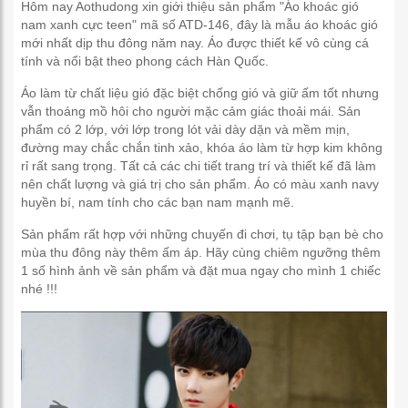
Hôm nay Aothudong xin giới thiệu sản phẩm "Áo khoác gió
nam xanh cực teen" mã số ATD-146, đây là mẫu áo khoác gió
mới nhất dịp thu đông năm nay. Áo được thiết kế vô cùng cá
tính và nổi bật theo phong cách Hàn Quốc.
Áo làm từ chất liệu gió đặc biệt chống gió và giữ ấm tốt nhưng
vẫn thoáng mồ hôi cho người mặc cảm giác thoải mái. Sản
phẩm có 2 lớp, với lớp trong lót vải dày dặn và mềm mịn,
đường may chắc chắn tinh xảo, khóa áo làm từ hợp kim không
rỉ rất sang trọng. Tất cả các chi tiết trang trí và thiết kế đã làm
nên chất lượng và giá trị cho sản phẩm. Áo có màu xanh navy
huyền bí, nam tính cho các bạn nam mạnh mẽ.
Sản phẩm rất hợp với những chuyến đi chơi, tụ tập bạn bè cho
mùa thu đông này thêm ấm áp. Hãy cùng chiêm ngưỡng thêm
1 số hình ảnh về sản phẩm và đặt mua ngay cho mình 1 chiếc
nhé !!!