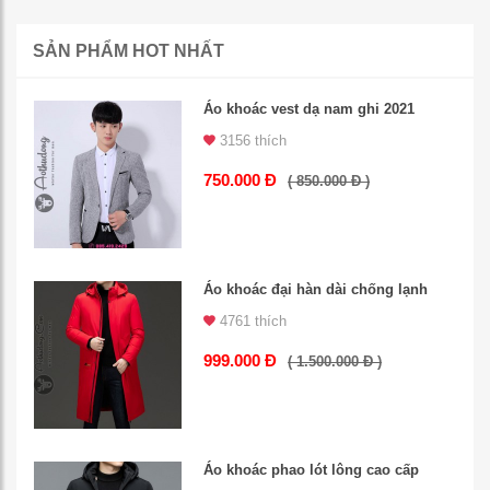
SẢN PHẨM HOT NHẤT
Áo khoác vest dạ nam ghi 2021
3156 thích
750.000 Đ
( 850.000 Đ )
Áo khoác đại hàn dài chống lạnh
4761 thích
999.000 Đ
( 1.500.000 Đ )
Áo khoác phao lót lông cao cấp