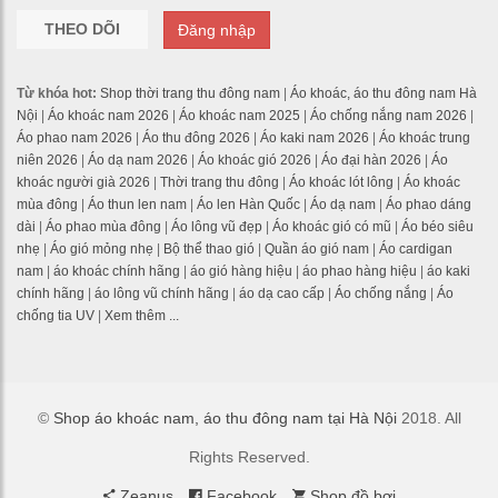
THEO DÕI
Đăng nhập
Từ khóa hot:
Shop thời trang thu đông nam
|
Áo khoác, áo thu đông nam Hà
Nội
|
Áo khoác nam 2026
|
Áo khoác nam 2025
|
Áo chống nắng nam 2026
|
Áo phao nam 2026
|
Áo thu đông 2026
|
Áo kaki nam 2026
|
Áo khoác trung
niên 2026
|
Áo dạ nam 2026
|
Áo khoác gió 2026
|
Áo đại hàn 2026
|
Áo
khoác người già 2026
|
Thời trang thu đông
|
Áo khoác lót lông
|
Áo khoác
mùa đông
|
Áo thun len nam
|
Áo len Hàn Quốc
|
Áo dạ nam
|
Áo phao dáng
dài
|
Áo phao mùa đông
|
Áo lông vũ đẹp
|
Áo khoác gió có mũ
|
Áo béo siêu
nhẹ
|
Áo gió mỏng nhẹ
|
Bộ thể thao gió
|
Quần áo gió nam
|
Áo cardigan
nam
|
áo khoác chính hãng
|
áo gió hàng hiệu
|
áo phao hàng hiệu
|
áo kaki
chính hãng
|
áo lông vũ chính hãng
|
áo dạ cao cấp
|
Áo chống nắng
|
Áo
chống tia UV
|
Xem thêm ...
©
Shop áo khoác nam, áo thu đông nam tại Hà Nội
2018. All
Rights Reserved.
Zeanus
Facebook
Shop đồ bơi