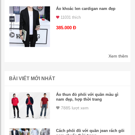
Áo khoác len cardigan nam đẹp
11031 thích
385.000 Đ
Xem thêm
BÀI VIẾT MỚI NHẤT
Áo thun đỏ phối với quần màu gì
nam đẹp, hợp thời trang
7885 lượt xem
Cách phối đồ với quần jean rách gối