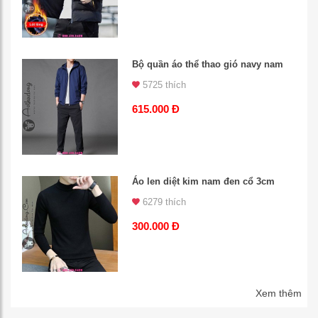
Bộ quần áo thể thao gió navy nam
5725 thích
615.000 Đ
Áo len diệt kim nam đen cổ 3cm
6279 thích
300.000 Đ
Xem thêm