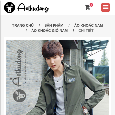
0
TRANG CHỦ
SẢN PHẨM
ÁO KHOÁC NAM
ÁO KHOÁC GIÓ NAM
CHI TIẾT