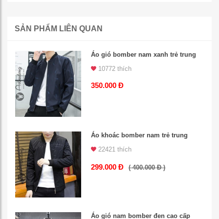
SẢN PHẨM LIÊN QUAN
Áo gió bomber nam xanh trẻ trung
10772 thích
350.000 Đ
Áo khoác bomber nam trẻ trung
22421 thích
299.000 Đ
( 400.000 Đ )
Áo gió nam bomber đen cao cấp