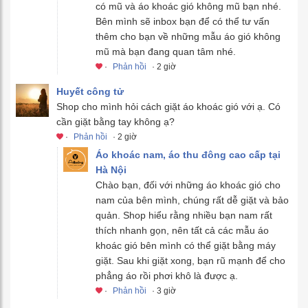
có mũ và áo khoác gió không mũ bạn nhé.
Bên mình sẽ inbox bạn để có thể tư vấn
thêm cho bạn về những mẫu áo gió không
mũ mà bạn đang quan tâm nhé.
·
Phản hồi
· 2 giờ
Huyết công tử
Shop cho mình hỏi cách giặt áo khoác gió với ạ. Có
cần giặt bằng tay không ạ?
·
Phản hồi
· 2 giờ
Áo khoác nam, áo thu đông cao cấp tại
Hà Nội
Chào bạn, đối với những áo khoác gió cho
nam của bên mình, chúng rất dễ giặt và bảo
quản. Shop hiểu rằng nhiều bạn nam rất
thích nhanh gọn, nên tất cả các mẫu áo
khoác gió bên mình có thể giặt bằng máy
giặt. Sau khi giặt xong, bạn rũ mạnh để cho
phẳng áo rồi phơi khô là được ạ.
·
Phản hồi
· 3 giờ