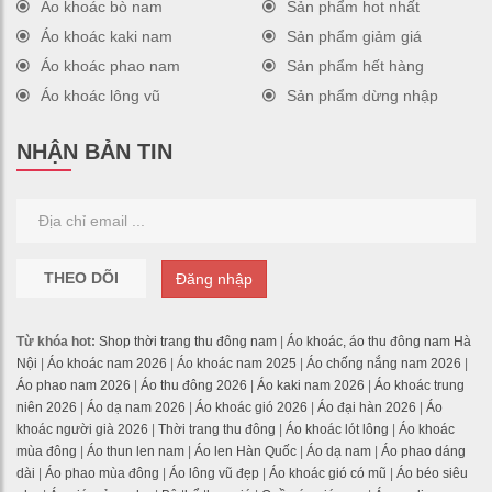
Áo khoác bò nam
Sản phẩm hot nhất
Áo khoác kaki nam
Sản phẩm giảm giá
Áo khoác phao nam
Sản phẩm hết hàng
Áo khoác lông vũ
Sản phẩm dừng nhập
NHẬN BẢN TIN
THEO DÕI
Đăng nhập
Từ khóa hot:
Shop thời trang thu đông nam
|
Áo khoác, áo thu đông nam Hà
Nội
|
Áo khoác nam 2026
|
Áo khoác nam 2025
|
Áo chống nắng nam 2026
|
Áo phao nam 2026
|
Áo thu đông 2026
|
Áo kaki nam 2026
|
Áo khoác trung
niên 2026
|
Áo dạ nam 2026
|
Áo khoác gió 2026
|
Áo đại hàn 2026
|
Áo
khoác người già 2026
|
Thời trang thu đông
|
Áo khoác lót lông
|
Áo khoác
mùa đông
|
Áo thun len nam
|
Áo len Hàn Quốc
|
Áo dạ nam
|
Áo phao dáng
dài
|
Áo phao mùa đông
|
Áo lông vũ đẹp
|
Áo khoác gió có mũ
|
Áo béo siêu