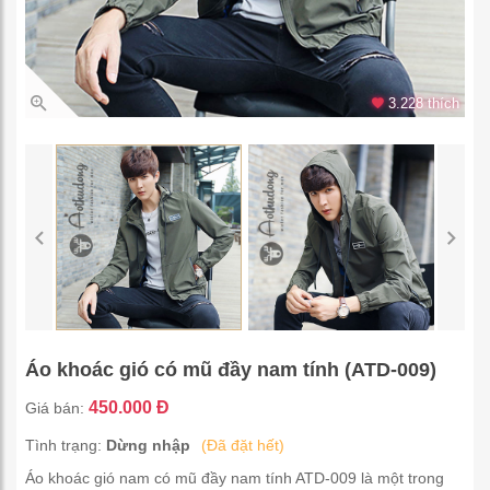
3.228 thích
Áo khoác gió có mũ đầy nam tính (ATD-009)
450.000 Đ
Giá bán:
Tình trạng:
Dừng nhập
(Đã đặt hết)
Áo khoác gió nam có mũ đầy nam tính ATD-009 là một trong