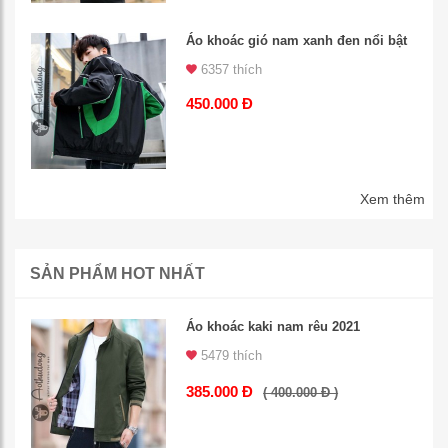
Áo khoác gió nam xanh đen nổi bật
6357 thích
450.000 Đ
Xem thêm
SẢN PHẨM HOT NHẤT
Áo khoác kaki nam rêu 2021
5479 thích
385.000 Đ
( 400.000 Đ )