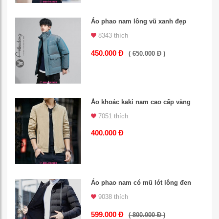
Áo phao nam lông vũ xanh đẹp
8343 thích
450.000 Đ
( 650.000 Đ )
Áo khoác kaki nam cao cấp vàng
7051 thích
400.000 Đ
Áo phao nam có mũ lót lông đen
9038 thích
599.000 Đ
( 800.000 Đ )