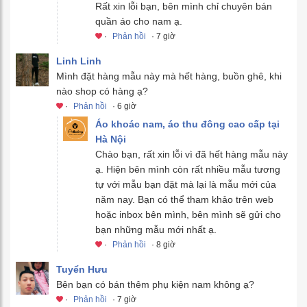
Rất xin lỗi bạn, bên mình chỉ chuyên bán
quần áo cho nam ạ.
·
Phản hồi
· 7 giờ
Linh Linh
Mình đặt hàng mẫu này mà hết hàng, buồn ghê, khi
nào shop có hàng ạ?
·
Phản hồi
· 6 giờ
Áo khoác nam, áo thu đông cao cấp tại
Hà Nội
Chào bạn, rất xin lỗi vì đã hết hàng mẫu này
ạ. Hiện bên mình còn rất nhiều mẫu tương
tự với mẫu bạn đặt mà lại là mẫu mới của
năm nay. Bạn có thể tham khảo trên web
hoặc inbox bên mình, bên mình sẽ gửi cho
bạn những mẫu mới nhất ạ.
·
Phản hồi
· 8 giờ
Tuyển Hưu
Bên bạn có bán thêm phụ kiện nam không ạ?
·
Phản hồi
· 7 giờ