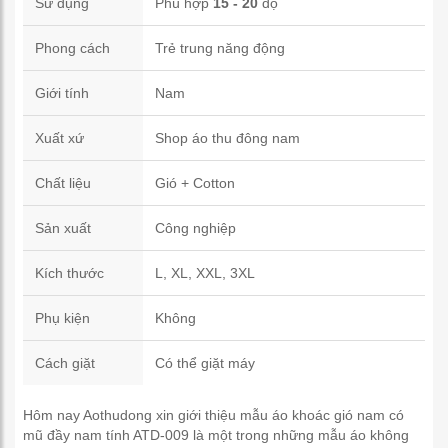
Sử dụng
Phù hợp
15 - 20
độ
Phong cách
Trẻ trung năng động
Giới tính
Nam
Xuất xứ
Shop áo thu đông nam
Chất liệu
Gió + Cotton
Sản xuất
Công nghiệp
Kích thước
L, XL, XXL, 3XL
Phụ kiện
Không
Cách giặt
Có thể giặt máy
Hôm nay Aothudong xin giới thiệu mẫu áo khoác gió nam có
mũ đầy nam tính ATD-009 là một trong những mẫu áo không