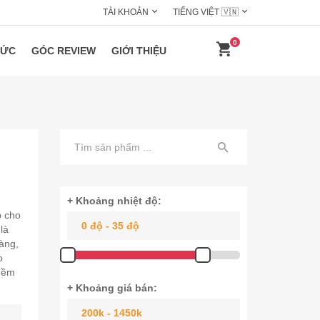
TÀI KHOẢN
TIẾNG VIỆT 🇻🇳
0
HỨC
GÓC REVIEW
GIỚI THIỆU
+ Khoảng nhiệt độ:
p cho
là
gàng,
o
 mềm
+ Khoảng giá bán: