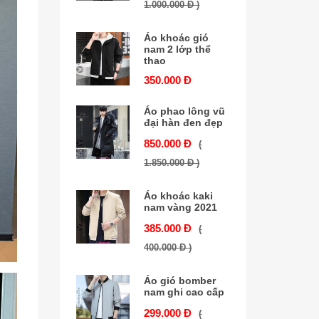
1.000.000 Đ )
Áo khoác gió
nam 2 lớp thể
thao
350.000 Đ
Áo phao lông vũ
đại hàn đen đẹp
850.000 Đ
(
1.850.000 Đ )
Áo khoác kaki
nam vàng 2021
385.000 Đ
(
400.000 Đ )
Áo gió bomber
nam ghi cao cấp
299.000 Đ
(