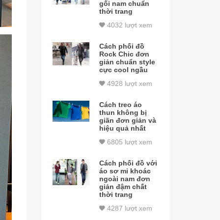
gối nam chuẩn
thời trang
4032 lượt xem
Cách phối đồ
Rock Chic đơn
giản chuẩn style
cực cool ngầu
4928 lượt xem
Cách treo áo
thun không bị
giãn đơn giản và
hiệu quả nhất
6805 lượt xem
Cách phối đồ với
áo sơ mi khoác
ngoài nam đơn
giản đậm chất
thời trang
4287 lượt xem