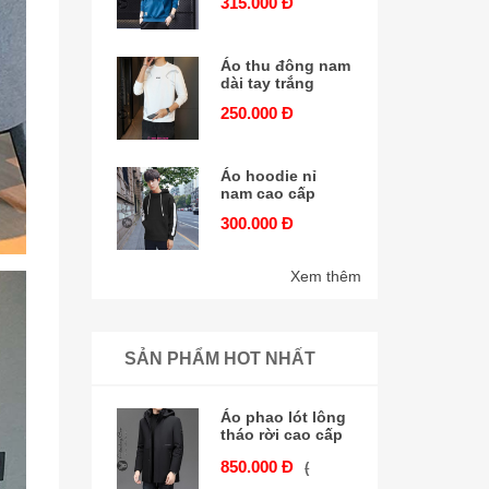
315.000 Đ
Áo thu đông nam
dài tay trắng
250.000 Đ
Áo hoodie nỉ
nam cao cấp
300.000 Đ
Xem thêm
SẢN PHẨM HOT NHẤT
Áo phao lót lông
tháo rời cao cấp
850.000 Đ
(