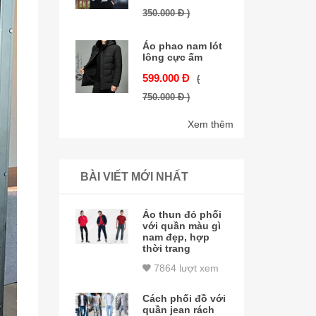
350.000 Đ )
Áo phao nam lót
lông cực ấm
599.000 Đ
(
750.000 Đ )
Xem thêm
BÀI VIẾT MỚI NHẤT
Áo thun đỏ phối
với quần màu gì
nam đẹp, hợp
thời trang
7864 lượt xem
Cách phối đồ với
quần jean rách