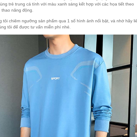
cùng trẻ trung cá tính với màu xanh sáng kết hợp với các họa tiết theo
 thao năng động.
 tôi chiêm ngưỡng sản phẩm qua 1 số hình ảnh nổi bật, và nhớ hãy li
úng tôi để được tư vấn miễn phí nhé.