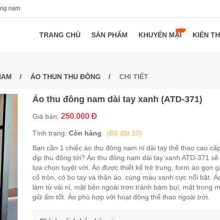
ang nam
TRANG CHỦ
SẢN PHẨM
KHUYẾN MẠI
KIẾN T
NAM
ÁO THUN THU ĐÔNG
CHI TIẾT
Áo thu đông nam dài tay xanh (ATD-371)
250.000 Đ
Giá bán:
Tình trạng:
Còn hàng
(Đã đặt 10)
Bạn cần 1 chiếc áo thu đông nam nỉ dài tay thể thao cao cấ
dịp thu đông tới? Áo thu đông nam dài tay xanh ATD-371 sẽ 
lựa chọn tuyệt vời. Áo được thiết kế trẻ trung, form áo gọn 
cổ tròn, có bo tay và thân áo, cùng màu xanh cực nổi bật. Á
làm từ vải nỉ, mặt bên ngoài trơn tránh bám bụi, mặt trong
giữ ấm tốt. Áo phù hợp với hoạt động thể thao ngoài trời.