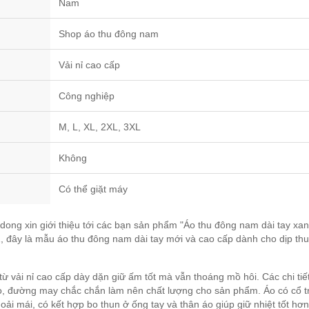
Nam
Shop áo thu đông nam
Vải nỉ cao cấp
Công nghiệp
M, L, XL, 2XL, 3XL
Không
Có thể giặt máy
ong xin giới thiệu tới các bạn sản phẩm "Áo thu đông nam dài tay xa
 đây là mẫu áo thu đông nam dài tay mới và cao cấp dành cho dịp th
.
ừ vải nỉ cao cấp dày dặn giữ ấm tốt mà vẫn thoáng mồ hôi. Các chi tiế
xảo, đường may chắc chắn làm nên chất lượng cho sản phẩm. Áo có cổ t
oải mái, có kết hợp bo thun ở ống tay và thân áo giúp giữ nhiệt tốt hơn