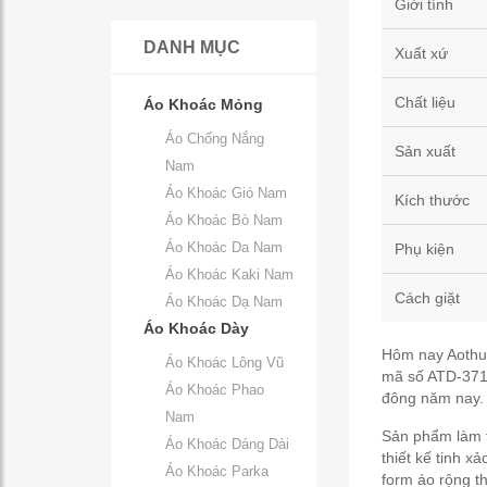
Giới tính
DANH MỤC
Xuất xứ
Chất liệu
Áo Khoác Mỏng
Áo Chống Nắng
Sản xuất
Nam
Áo Khoác Gió Nam
Kích thước
Áo Khoác Bò Nam
Áo Khoác Da Nam
Phụ kiện
Áo Khoác Kaki Nam
Cách giặt
Áo Khoác Dạ Nam
Áo Khoác Dày
Hôm nay Aothud
Áo Khoác Lông Vũ
mã số ATD-371,
Áo Khoác Phao
đông năm nay
Nam
Sản phẩm làm t
Áo Khoác Dáng Dài
thiết kế tinh 
Áo Khoác Parka
form áo rộng th