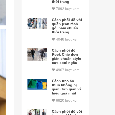
thời trang
7892 lượt xem
Cách phối đồ với
quần jean rách
gối nam chuẩn
thời trang
4048 lượt xem
Cách phối đồ
Rock Chic đơn
giản chuẩn style
cực cool ngầu
4967 lượt xem
Cách treo áo
thun không bị
giãn đơn giản và
hiệu quả nhất
6820 lượt xem
Cách phối đồ với