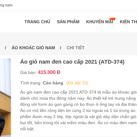
ang nam
TRANG CHỦ
SẢN PHẨM
KHUYẾN MẠI
KIẾN T
ÁO KHOÁC GIÓ NAM
CHI TIẾT
Áo gió nam đen cao cấp 2021 (ATD-374)
415.000 Đ
Giá bán:
Tình trạng:
Còn hàng
(Đã đặt 20)
Áo gió nam đen cao cấp 2021 ATD-374 là mẫu áo khoác gió
dành cho mùa thu đông năm nay. Áo thiết kế trẻ trung năng
động với form áo gọn gàng có bo thun ở ống tay và đai thân
Áo có mũ liền rộng tiện lợi cùng 2 túi ngoài và 1 túi trong áo
phẩm được may 2 lớp, lớp ngoài là vải gió dày dặn chắn gió
bụi tốt, bên trong lót vải mềm màu đen. Áo có màu đen nam
nổi bật.