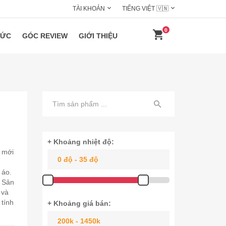
TÀI KHOẢN
TIẾNG VIỆT 🇻🇳
0
HỨC
GÓC REVIEW
GIỚI THIỆU
+ Khoảng nhiệt độ:
 mới
 áo.
. Sản
 và
 tính
+ Khoảng giá bán: