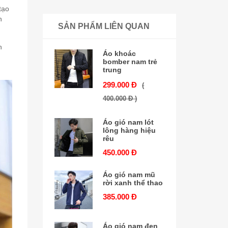
tạo
n
SẢN PHẨM LIÊN QUAN
n
Áo khoác
bomber nam trẻ
trung
299.000 Đ
(
400.000 Đ )
Áo gió nam lót
lông hàng hiệu
rêu
450.000 Đ
Áo gió nam mũ
rời xanh thể thao
385.000 Đ
Áo gió nam đen