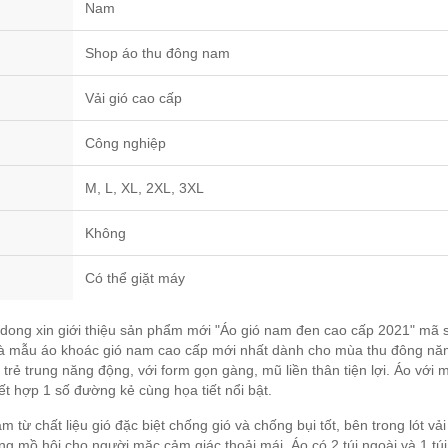
Nam
Shop áo thu đông nam
Vải gió cao cấp
Công nghiệp
M, L, XL, 2XL, 3XL
Không
Có thể giặt máy
ong xin giới thiệu sản phẩm mới "Áo gió nam đen cao cấp 2021" mã 
là mẫu áo khoác gió nam cao cấp mới nhất dành cho mùa thu đông n
ế trẻ trung năng động, với form gọn gàng, mũ liền thân tiện lợi. Áo với 
ết hợp 1 số đường kẻ cùng họa tiết nổi bật.
m từ chất liệu gió đặc biệt chống gió và chống bụi tốt, bên trong lót vải
g mồ hôi cho người mặc cảm giác thoải mái. Áo có 2 túi ngoài và 1 túi