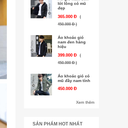
lót lông có mũ
đẹp
365.000 Đ
(
450.000 Đ )
Áo khoác gió
nam đen hàng
hiệu
399.000 Đ
(
450.000 Đ )
Áo khoác gió có
mũ đầy nam tính
450.000 Đ
Xem thêm
SẢN PHẨM HOT NHẤT