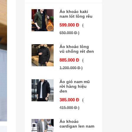
Áo khoác kaki
nam lót lông rêu
599.000 Đ
(
650.000 Đ )
Áo khoác lông
vũ chống rét đen
885.000 Đ
(
1.200.000 Đ )
Áo gió nam mũ
rời hàng hiệu
đen
385.000 Đ
(
415.000 Đ )
Áo khoác
cardigan len nam