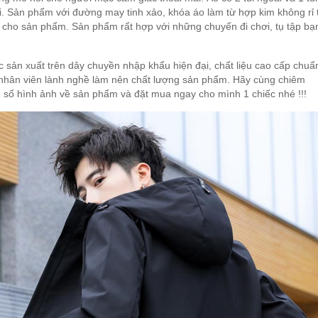
lợi. Sản phẩm với đường may tinh xảo, khóa áo làm từ hợp kim không rỉ 
 cho sản phẩm. Sản phẩm rất hợp với những chuyến đi chơi, tụ tập bạ
sản xuất trên dây chuyền nhập khẩu hiện đại, chất liệu cao cấp chuẩ
nhân viên lành nghề làm nên chất lượng sản phẩm. Hãy cùng chiêm
số hình ảnh về sản phẩm và đặt mua ngay cho mình 1 chiếc nhé !!!