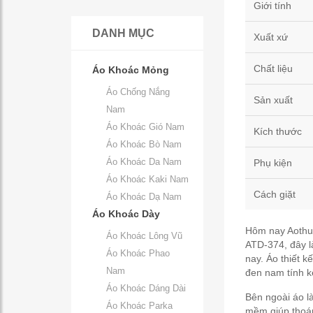
Giới tính
DANH MỤC
Xuất xứ
Chất liệu
Áo Khoác Mỏng
Áo Chống Nắng
Sản xuất
Nam
Áo Khoác Gió Nam
Kích thước
Áo Khoác Bò Nam
Áo Khoác Da Nam
Phụ kiện
Áo Khoác Kaki Nam
Cách giặt
Áo Khoác Dạ Nam
Áo Khoác Dày
Hôm nay Aothud
Áo Khoác Lông Vũ
ATD-374, đây 
Áo Khoác Phao
nay. Áo thiết k
Nam
đen nam tính k
Áo Khoác Dáng Dài
Bên ngoài áo là
Áo Khoác Parka
mềm giúp thoán