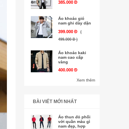
385.000 Đ
Áo khoác gió
nam ghi dày dặn
399.000 Đ
(
499.000 Đ )
Áo khoác kaki
nam cao cấp
vàng
400.000 Đ
Xem thêm
BÀI VIẾT MỚI NHẤT
Áo thun đỏ phối
với quần màu gì
nam đẹp, hợp