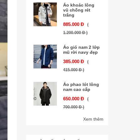
Áo khoác lông
vũ chống rét
trắng
885.000 Đ
(
1.200.000 Đ )
Áo gió nam 2 lớp
mũ rời navy đẹp
385.000 Đ
(
415.000 Đ )
Áo phao lót lông
nam cao cấp
650.000 Đ
(
700.000 Đ )
Xem thêm