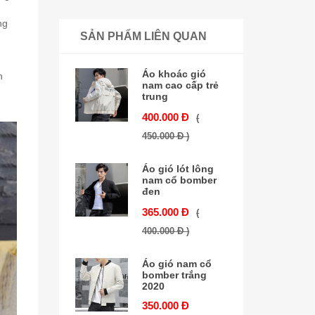
ng
SẢN PHẨM LIÊN QUAN
n
Áo khoác gió
n
nam cao cấp trẻ
trung
400.000 Đ
(
450.000 Đ )
Áo gió lót lông
nam cổ bomber
đen
365.000 Đ
(
400.000 Đ )
Áo gió nam cổ
bomber trắng
2020
350.000 Đ