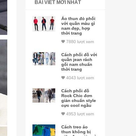
BÀI VIẾT MỚI NHẤT
Áo thun đỏ phối
với quần màu gì
nam đẹp, hợp
thời trang
7880 lượt xem
Cách phối đồ với
quần jean rách
gối nam chuẩn
thời trang
4043 lượt xem
Cách phối đồ
Rock Chic đơn
giản chuẩn style
cực cool ngầu
4953 lượt xem
Cách treo áo
thun không bị