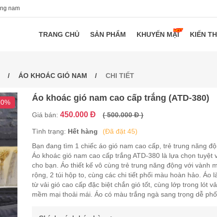
ang nam
TRANG CHỦ
SẢN PHẨM
KHUYẾN MẠI
KIẾN T
ÁO KHOÁC GIÓ NAM
CHI TIẾT
Áo khoác gió nam cao cấp trắng (ATD-380)
10%
450.000 Đ
Giá bán:
( 500.000 Đ )
Tình trạng:
Hết hàng
(Đã đặt 45)
Bạn đang tìm 1 chiếc áo gió nam cao cấp, trẻ trung năng đ
Áo khoác gió nam cao cấp trắng ATD-380 là lựa chọn tuyệt 
cho bạn. Áo thiết kế vô cùng trẻ trung năng động với vành 
rộng, 2 túi hộp to, cùng các chi tiết phối màu hoàn hảo. Áo 
từ vải gió cao cấp đặc biệt chắn gió tốt, cùng lớp trong lót vả
mềm mại thoải mái. Áo có màu trắng ngà sang trọng dễ phố