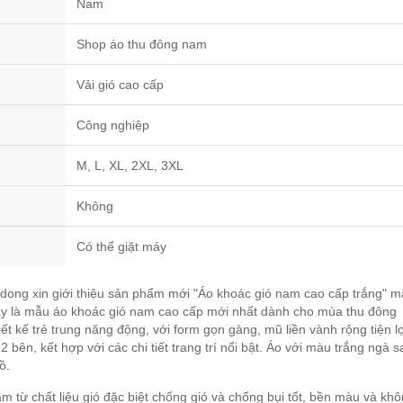
Nam
Shop áo thu đông nam
Vải gió cao cấp
Công nghiệp
M, L, XL, 2XL, 3XL
Không
Có thể giặt máy
ong xin giới thiệu sản phẩm mới "Áo khoác gió nam cao cấp trắng" m
y là mẫu áo khoác gió nam cao cấp mới nhất dành cho mùa thu đông
ết kế trẻ trung năng động, với form gọn gàng, mũ liền vành rộng tiện l
 2 bên, kết hợp với các chi tiết trang trí nổi bật. Áo với màu trắng ngà 
ồ.
m từ chất liệu gió đặc biệt chống gió và chống bụi tốt, bền màu và kh