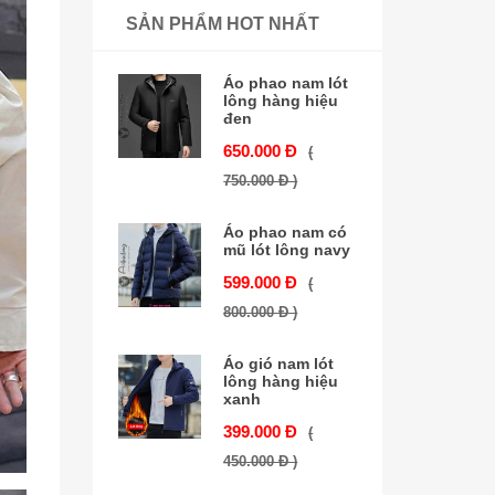
SẢN PHẨM HOT NHẤT
Áo phao nam lót
lông hàng hiệu
đen
650.000 Đ
(
750.000 Đ )
Áo phao nam có
mũ lót lông navy
599.000 Đ
(
800.000 Đ )
Áo gió nam lót
lông hàng hiệu
xanh
399.000 Đ
(
450.000 Đ )