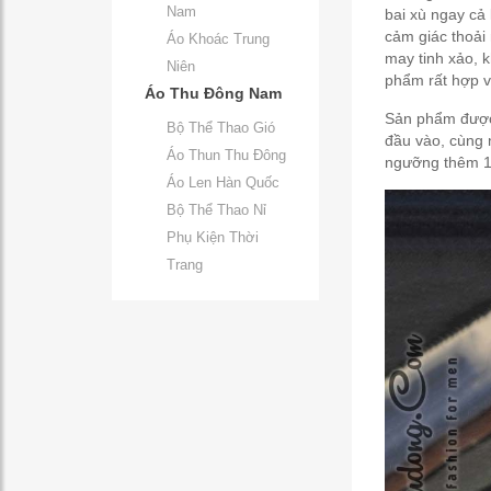
Nam
bai xù ngay cả
cảm giác thoải 
Áo Khoác Trung
may tinh xảo, 
Niên
phẩm rất hợp v
Áo Thu Đông Nam
Sản phẩm được 
Bộ Thể Thao Gió
đầu vào, cùng 
Áo Thun Thu Đông
ngưỡng thêm 1 
Áo Len Hàn Quốc
Bộ Thể Thao Nỉ
Phụ Kiện Thời
Trang