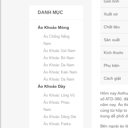
Giới tính
DANH MỤC
Xuất xứ
Chất liệu
Áo Khoác Mỏng
Áo Chống Nắng
Sản xuất
Nam
Áo Khoác Gió Nam
Kích thước
Áo Khoác Bò Nam
Áo Khoác Da Nam
Phụ kiện
Áo Khoác Kaki Nam
Cách giặt
Áo Khoác Dạ Nam
Áo Khoác Dày
Hôm nay Aothud
Áo Khoác Lông Vũ
số ATD-380, đâ
Áo Khoác Phao
năm nay. Áo thi
Nam
cùng túi hộp to
trọng dễ phối đ
Áo Khoác Dáng Dài
Áo Khoác Parka
Bên ngoài áo là