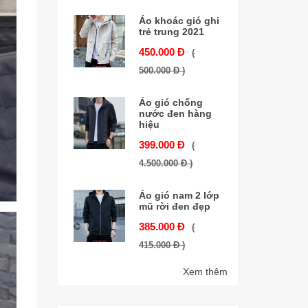
Áo khoác gió ghi
trẻ trung 2021
450.000 Đ
(
500.000 Đ )
Áo gió chống
nước đen hàng
hiệu
399.000 Đ
(
4.500.000 Đ )
Áo gió nam 2 lớp
mũ rời đen đẹp
385.000 Đ
(
415.000 Đ )
Xem thêm