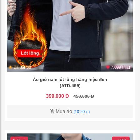
Đã đặt 60
7.099 thích
Áo gió nam lót lông hàng hiệu đen
(ATD-499)
399.000 Đ
450.000 Đ
Mua áo
(10-20°c)