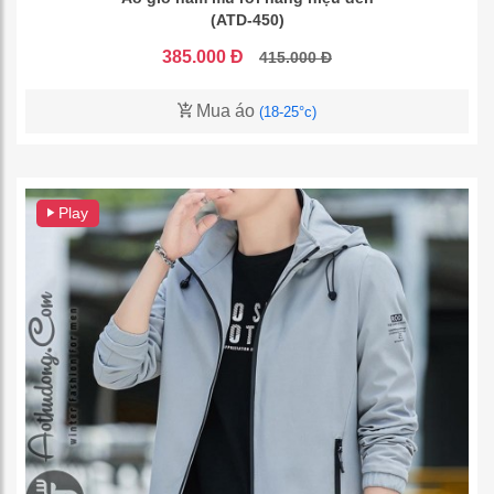
(ATD-450)
385.000 Đ
415.000 Đ
Mua áo
(18-25°c)
Play