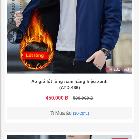
4.181 thích
Áo gió lót lông nam hàng hiệu xanh
(ATD-486)
450.000 Đ
500.000 Đ
Mua áo
(10-20°c)