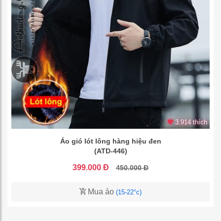
3.914 thích
Áo gió lót lông hàng hiệu đen
(ATD-446)
399.000 Đ
450.000 Đ
Mua áo
(15-22°c)