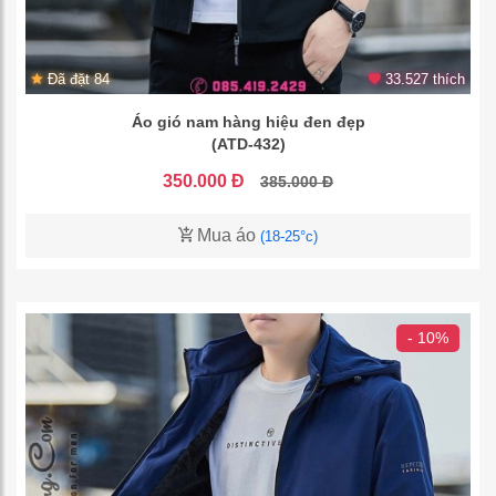
Đã đặt 84
33.527 thích
Áo gió nam hàng hiệu đen đẹp
(ATD-432)
350.000 Đ
385.000 Đ
Mua áo
(18-25°c)
- 10%