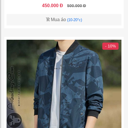
450.000 Đ
500.000 Đ
Mua áo
(10-20°c)
- 10%