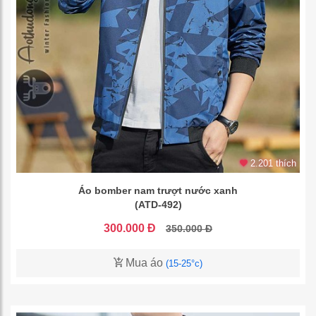
2.201 thích
Áo bomber nam trượt nước xanh
(ATD-492)
300.000 Đ
350.000 Đ
Mua áo
(15-25°c)