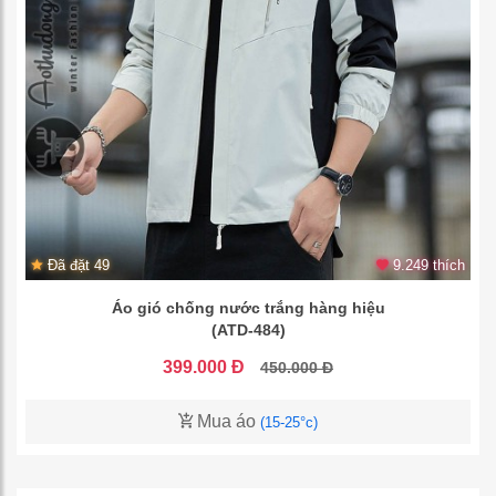
Đã đặt 49
9.249 thích
Áo gió chống nước trắng hàng hiệu
(ATD-484)
399.000 Đ
450.000 Đ
Mua áo
(15-25°c)