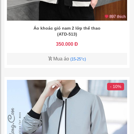
897 thích
Áo khoác gió nam 2 lớp thể thao
(ATD-513)
350.000 Đ
Mua áo
(15-25°c)
- 10%