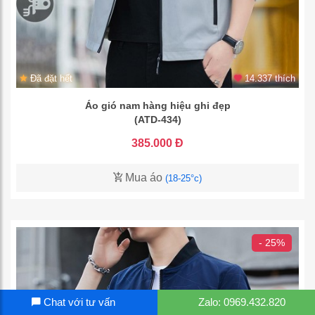
Đã đặt hết
14.337 thích
Áo gió nam hàng hiệu ghi đẹp
(ATD-434)
385.000 Đ
Mua áo
(18-25°c)
- 25%
Chat với tư vấn
Zalo: 0969.432.820