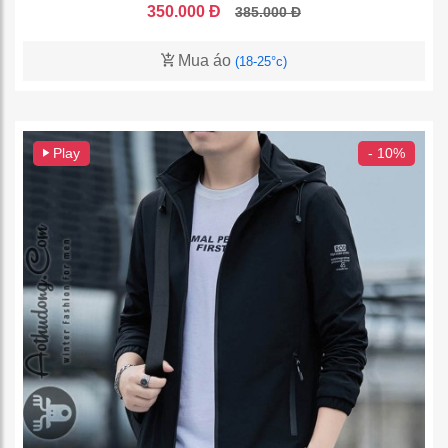
350.000 Đ
385.000 Đ
Mua áo
(18-25°c)
Play
- 10%