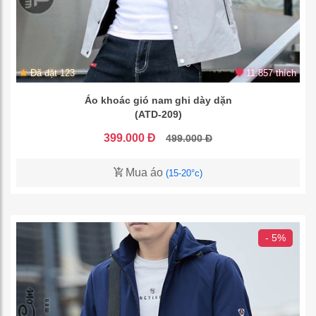
Đã đặt 123
11.857 thích
Áo khoác gió nam ghi dày dặn
(ATD-209)
399.000 Đ
499.000 Đ
Mua áo
(15-20°c)
- 5%