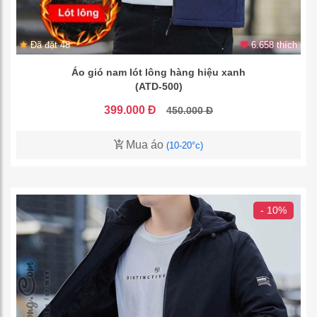
Đã đặt 48
6.658 thích
Áo gió nam lót lông hàng hiệu xanh
(ATD-500)
399.000 Đ
450.000 Đ
Mua áo
(10-20°c)
- 10%