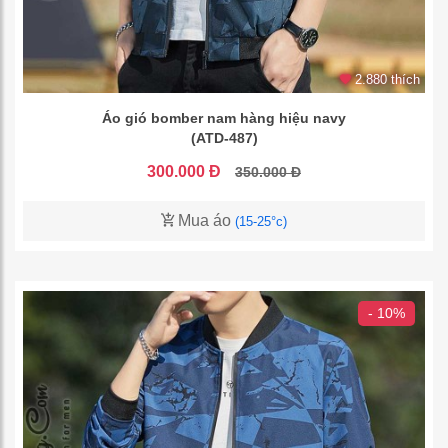
2.880 thích
Áo gió bomber nam hàng hiệu navy
(ATD-487)
300.000 Đ
350.000 Đ
Mua áo
(15-25°c)
- 10%