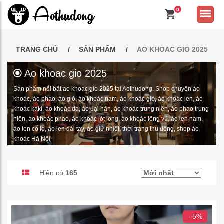
0
TRANG CHỦ
SẢN PHẨM
AO KHOAC GIO 2025
Ao khoac gio 2025
Sản phẩm nổi bật ao khoac gio 2025 tại Aothudong. Shop chuyên áo
khoác, áo phao, áo gió, áo khoác nam, áo khoác gió, áo khoác len, áo
khoác kaki, áo khoác dạ, áo đại hàn, áo khoác trung niên, áo phao trung
niên, áo khoác phao, áo khoác lót lông, áo khoác lông vũ, áo len nam,
áo len cổ lọ, áo len dài tay, áo giữ nhiệt, thời trang thu đông, shop áo
khoác Hà Nội
Hiện có
165
- 5%