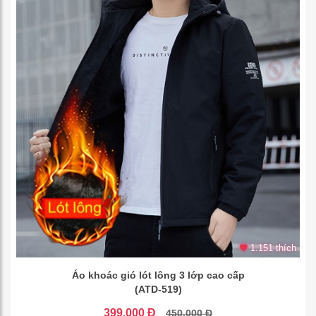
1.151 thích
Áo khoác gió lót lông 3 lớp cao cấp
(ATD-519)
399.000 Đ
450.000 Đ