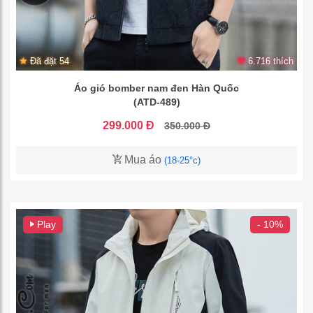
Đã đặt 54
6.716 thích
Áo gió bomber nam đen Hàn Quốc
(ATD-489)
299.000 Đ
350.000 Đ
Mua áo
(18-25°c)
Play
- 10%