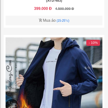
(ATD-483)
399.000 Đ
4.500.000 Đ
Mua áo
(15-25°c)
- 10%