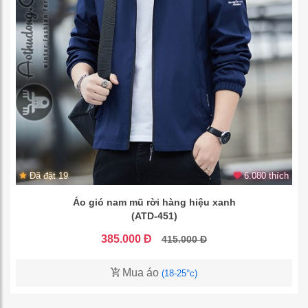
Đã đặt 19
6.080 thích
Áo gió nam mũ rời hàng hiệu xanh
(ATD-451)
385.000 Đ
415.000 Đ
Mua áo
(18-25°c)