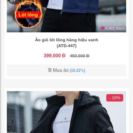
4.001 thích
Áo gió lót lông hàng hiệu xanh
(ATD-447)
399.000 Đ
450.000 Đ
Mua áo
(15-22°c)
- 10%