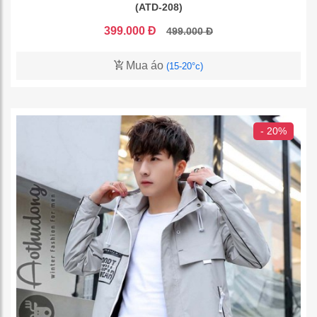
(ATD-208)
399.000 Đ
499.000 Đ
Mua áo
(15-20°c)
- 20%