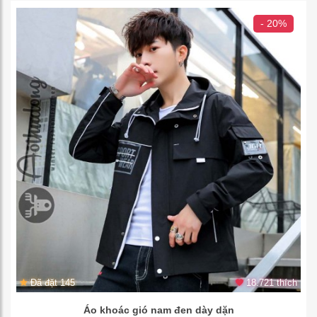
- 20%
Đã đặt 145
18.721 thích
Áo khoác gió nam đen dày dặn