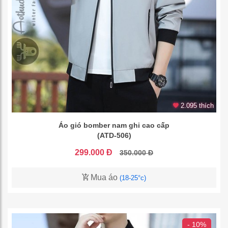
2.095 thích
Áo gió bomber nam ghi cao cấp
(ATD-506)
299.000 Đ
350.000 Đ
Mua áo
(18-25°c)
- 10%