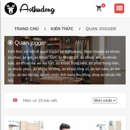
0
TRANG CHỦ
KIẾN THỨC
QUAN JOGGER
Quan jogger
Kiến thức nổi bật về quan jogger tại Aothudong. Shop chuyên áo khoác,
áo phao, áo gió, áo khoác nam, áo khoác gió, áo khoác len, áo khoác
kaki, áo khoác dạ, áo đại hàn, áo khoác trung niên, áo phao trung niên,
áo khoác phao, áo khoác lót lông, áo khoác lông vũ, áo len nam, áo len
cổ lọ, áo len dài tay, áo giữ nhiệt, thời trang thu đông, shop áo khoác Hà
Nội
Hiện có 19 bài viết