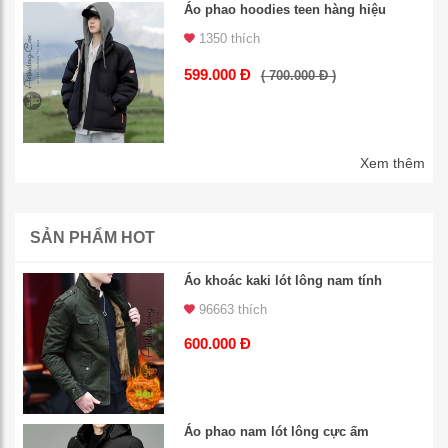
Áo phao hoodies teen hàng hiệu
1350 thích
599.000 Đ
( 700.000 Đ )
Xem thêm
SẢN PHẨM HOT
Áo khoác kaki lót lông nam tính
96663 thích
600.000 Đ
Áo phao nam lót lông cực ấm