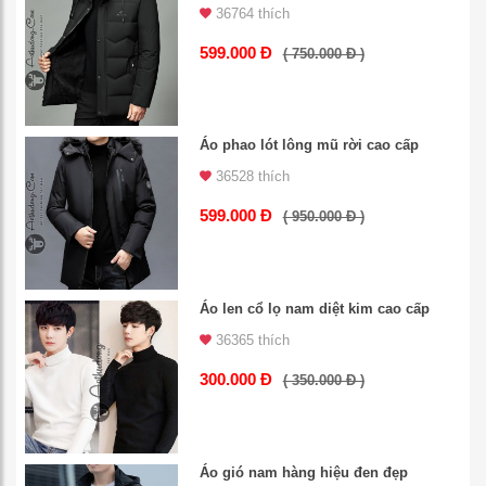
36764 thích
599.000 Đ
( 750.000 Đ )
Áo phao lót lông mũ rời cao cấp
36528 thích
599.000 Đ
( 950.000 Đ )
Áo len cổ lọ nam diệt kim cao cấp
36365 thích
300.000 Đ
( 350.000 Đ )
Áo gió nam hàng hiệu đen đẹp