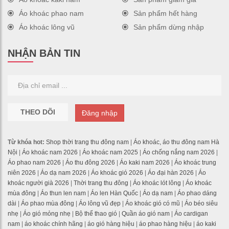
Áo khoác phao nam
Sản phẩm hết hàng
Áo khoác lông vũ
Sản phẩm dừng nhập
NHẬN BẢN TIN
THEO DÕI
Đăng nhập
Từ khóa hot:
Shop thời trang thu đông nam
|
Áo khoác, áo thu đông nam Hà
Nội
|
Áo khoác nam 2026
|
Áo khoác nam 2025
|
Áo chống nắng nam 2026
|
Áo phao nam 2026
|
Áo thu đông 2026
|
Áo kaki nam 2026
|
Áo khoác trung
niên 2026
|
Áo dạ nam 2026
|
Áo khoác gió 2026
|
Áo đại hàn 2026
|
Áo
khoác người già 2026
|
Thời trang thu đông
|
Áo khoác lót lông
|
Áo khoác
mùa đông
|
Áo thun len nam
|
Áo len Hàn Quốc
|
Áo dạ nam
|
Áo phao dáng
dài
|
Áo phao mùa đông
|
Áo lông vũ đẹp
|
Áo khoác gió có mũ
|
Áo béo siêu
nhẹ
|
Áo gió mỏng nhẹ
|
Bộ thể thao gió
|
Quần áo gió nam
|
Áo cardigan
nam
|
áo khoác chính hãng
|
áo gió hàng hiệu
|
áo phao hàng hiệu
|
áo kaki