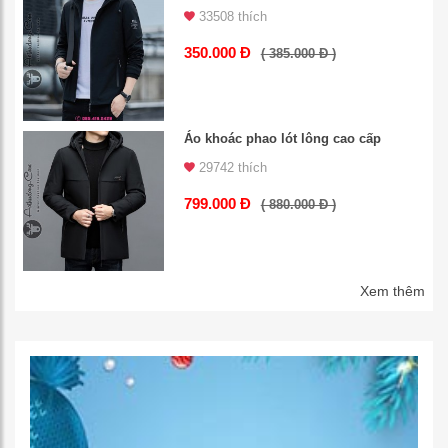
33508 thích
350.000 Đ
( 385.000 Đ )
Áo khoác phao lót lông cao cấp
29742 thích
799.000 Đ
( 880.000 Đ )
Xem thêm